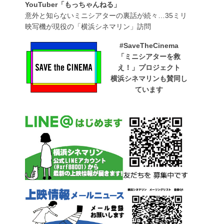
YouTuber「もっちゃんねる」
意外と知らないミニシアターの裏話が続々…35ミリ
映写機が現役の「横浜シネマリン」訪問
#SaveTheCinema
「ミニシアターを救
え！」プロジェクト
横浜シネマリンも賛同し
ています