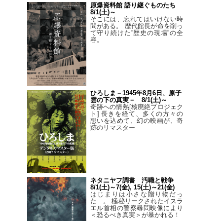
原爆資料館 語り継ぐものたち
8/1(土)～
そこには、忘れてはいけない時
間がある。 歴代館長が命を削っ
て守り続けた”歴史の現場”の全
容。
ひろしま－1945年8月6日、原子
雲の下の真実－ 8/1(土)～
奇跡への情熱[核廃絶プロジェク
ト] 長きを経て、多くの方々の
想いを込めて、幻の映画が、奇
跡のリマスター
ネタニヤフ調書 汚職と戦争
8/1(土)～7(金), 15(土)～21(金)
はじまりは小さな贈り物だっ
た…。 極秘リークされたイスラ
エル首相の警察尋問映像により
＜恐るべき真実＞が暴かれる！