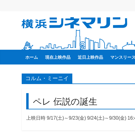
コ
ン
テ
横
ン
ツ
へ
浜
ス
キ
ホーム
現在上映作品
近日上映作品
マンスリー
シ
ッ
プ
ネ
コルム・ミーニイ
マ
ペレ 伝説の誕生
リ
上映日時 9/17(土)～9/23(金) 9/24(土)～9/30(金) 16:
ン