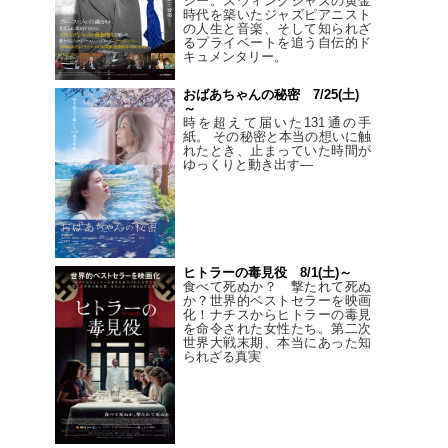
シー。スウィングジャズの黄金
時代を築いたジャズピアニスト
の人生と音楽、そして知られざ
るプライベートを追う自伝的ド
キュメンタリー。
おばあちゃんの秘密 7/25(土)
～
時を超えて届いた131通の手
紙。 その秘密と本当の想いに触
れたとき、止まっていた時間が
ゆっくりと動き出す―
ヒトラーの毒見役 8/1(土)～
食べて死ぬか？ 撃たれて死ぬ
か？世界的ベストセラーを映画
化！ナチスからヒトラーの毒見
を命令された女性たち。第二次
世界大戦末期、本当にあった知
られざる真実