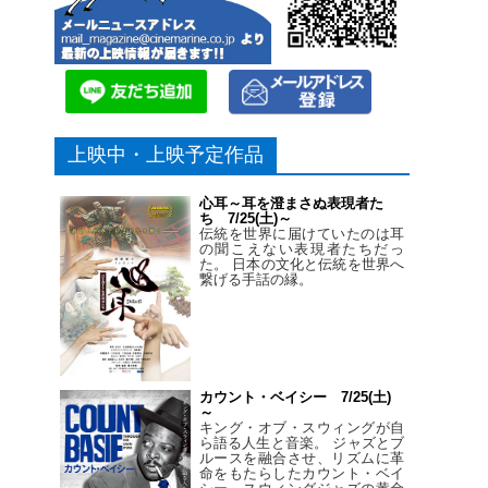
上映中・上映予定作品
心耳～耳を澄まさぬ表現者た
ち 7/25(土)～
伝統を世界に届けていたのは耳
の聞こえない表現者たちだっ
た。 日本の文化と伝統を世界へ
繋げる手話の縁。
カウント・ベイシー 7/25(土)
～
キング・オブ・スウィングが自
ら語る人生と音楽。 ジャズとブ
ルースを融合させ、リズムに革
命をもたらしたカウント・ベイ