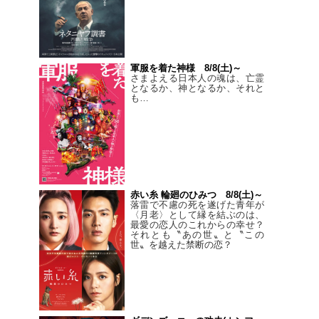
軍服を着た神様 8/8(土)～
さまよえる日本人の魂は、亡霊
となるか、神となるか、それと
も…
赤い糸 輪廻のひみつ 8/8(土)～
落雷で不慮の死を遂げた青年が
〈月老〉として縁を結ぶのは、
最愛の恋人のこれからの幸せ？
それとも〝あの世〟と〝この
世〟を越えた禁断の恋？