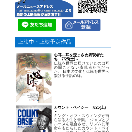
上映中・上映予定作品
心耳～耳を澄まさぬ表現者た
ち 7/25(土)～
伝統を世界に届けていたのは耳
の聞こえない表現者たちだっ
た。 日本の文化と伝統を世界へ
繋げる手話の縁。
カウント・ベイシー 7/25(土)
～
キング・オブ・スウィングが自
ら語る人生と音楽。 ジャズとブ
ルースを融合させ、リズムに革
命をもたらしたカウント・ベイ