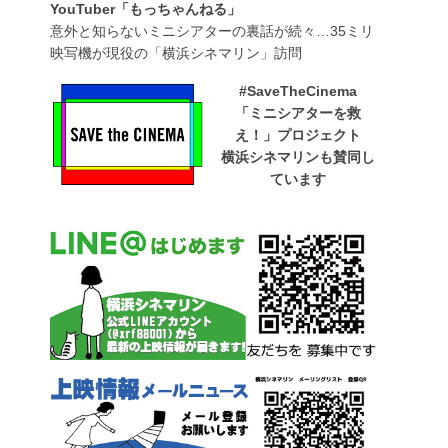
YouTuber「もっちゃんねる」
意外と知らないミニシアターの裏話が続々…35ミリ
映写機が現役の「横浜シネマリン」訪問
#SaveTheCinema
「ミニシアターを救
え！」プロジェクト
横浜シネマリンも賛同し
ています