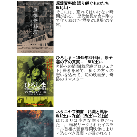
原爆資料館 語り継ぐものたち
8/1(土)～
そこには、忘れてはいけない時
間がある。 歴代館長が命を削っ
て守り続けた”歴史の現場”の全
容。
ひろしま－1945年8月6日、原子
雲の下の真実－ 8/1(土)～
奇跡への情熱[核廃絶プロジェク
ト] 長きを経て、多くの方々の
想いを込めて、幻の映画が、奇
跡のリマスター
ネタニヤフ調書 汚職と戦争
8/1(土)～7(金), 15(土)～21(金)
はじまりは小さな贈り物だっ
た…。 極秘リークされたイスラ
エル首相の警察尋問映像により
＜恐るべき真実＞が暴かれる！