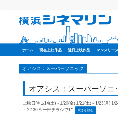
コ
ン
テ
横
ン
ツ
へ
浜
ス
キ
ホーム
現在上映作品
近日上映作品
マンスリー
シ
ッ
プ
ネ
オアシス：スーパーソニック
マ
オアシス：スーパーソニ
リ
上映日時 1/14(土)～1/20(金) 1/21(土)～1/23(月) 1/24
ン
～22:30 ※一部チラシで1/1
続きを読む