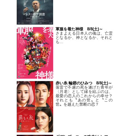
軍服を着た神様 8/8(土)～
さまよえる日本人の魂は、亡霊
となるか、神となるか、それと
も…
赤い糸 輪廻のひみつ 8/8(土)～
落雷で不慮の死を遂げた青年が
〈月老〉として縁を結ぶのは、
最愛の恋人のこれからの幸せ？
それとも〝あの世〟と〝この
世〟を越えた禁断の恋？