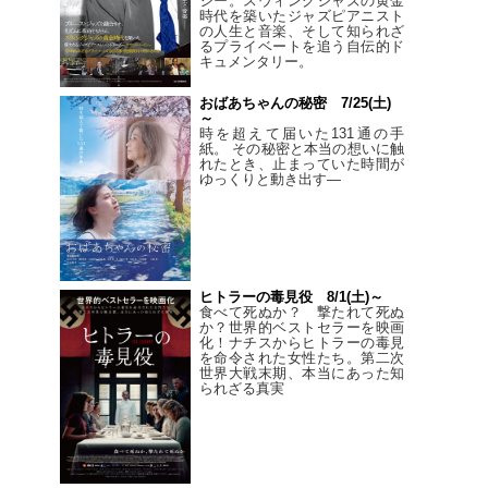
シー。スウィングジャズの黄金
時代を築いたジャズピアニスト
の人生と音楽、そして知られざ
るプライベートを追う自伝的ド
キュメンタリー。
おばあちゃんの秘密 7/25(土)
～
時を超えて届いた131通の手
紙。 その秘密と本当の想いに触
れたとき、止まっていた時間が
ゆっくりと動き出す―
ヒトラーの毒見役 8/1(土)～
食べて死ぬか？ 撃たれて死ぬ
か？世界的ベストセラーを映画
化！ナチスからヒトラーの毒見
を命令された女性たち。第二次
世界大戦末期、本当にあった知
られざる真実