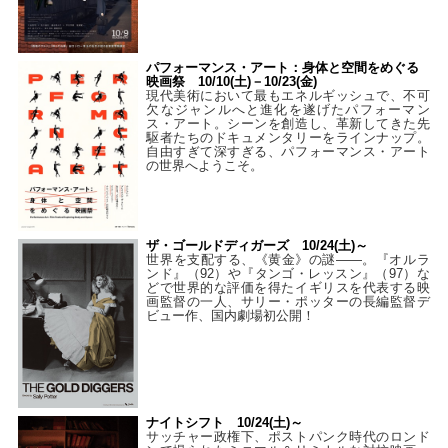
パフォーマンス・アート：身体と空間をめぐる
映画祭 10/10(土)－10/23(金)
現代美術において最もエネルギッシュで、不可
欠なジャンルへと進化を遂げたパフォーマン
ス・アート。シーンを創造し、革新してきた先
駆者たちのドキュメンタリーをラインナップ。
自由すぎて深すぎる、パフォーマンス・アート
の世界へようこそ。
ザ・ゴールドディガーズ 10/24(土)～
世界を支配する、《黄金》の謎――。『オルラ
ンド』（92）や『タンゴ・レッスン』（97）な
どで世界的な評価を得たイギリスを代表する映
画監督の一人、サリー・ポッターの長編監督デ
ビュー作、国内劇場初公開！
ナイトシフト 10/24(土)～
サッチャー政権下、ポストパンク時代のロンド