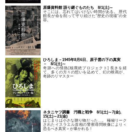
原爆資料館 語り継ぐものたち 8/1(土)～
そこには、忘れてはいけない時間がある。 歴代
館長が命を削って守り続けた”歴史の現場”の全
容。
ひろしま－1945年8月6日、原子雲の下の真実
－ 8/1(土)～
奇跡への情熱[核廃絶プロジェクト] 長きを経
て、多くの方々の想いを込めて、幻の映画が、
奇跡のリマスター
ネタニヤフ調書 汚職と戦争 8/1(土)～7(金),
15(土)～21(金)
はじまりは小さな贈り物だった…。 極秘リーク
されたイスラエル首相の警察尋問映像により＜
恐るべき真実＞が暴かれる！