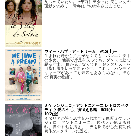
見つめていたい。 6年前に出会った 美しい女の
面影を求めて、 青年はその街をさまよった。
ウィー・ハブ・ア・ドリーム 9/12(土)～
生まれた時から片足がなくても、バレエに夢中
の少女。 地震で片足を失っても、ダンスに励む
親友同士。 目が見えなくても、金メダリストを
目指し風を切って走る少年。 これは、ハンディ
キャップがあっても未来をあきらめない、彼ら
の“真実の物語”。
ミケランジェロ・アントニオーニ レトロスペク
ティヴ 愛の不毛、彷徨える魂 9/19(土)－
10/2(金)
イタリアが誇る20世紀を代表する巨匠ミケラン
ジェロ・アントニオーニ。 現代人が抱える孤
独、愛の不毛を描き、世界を揺るがした初期代
表作がスクリーンに甦る。