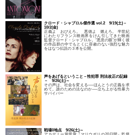
クロード・シャブロル傑作選 vol.2 9/19(土)－
10/2(金)
正義よ おびえろ。 悪徳よ 燃えろ。 半世紀
にわたりフランス映画界をけん引してきた映画
監督クロード・シャブロル。“悪意の眼”が輝く彼
の作品群の中でもとくに容赦のない強烈な魅力
をはなつ伝説の３本を公開。
声をあげるということ－性犯罪 刑法改正の記録
－ 9/26(土)～
その声は、社会を変える──ほんとうの正義を求
めて。誰のための法なのか──立ち上がる性暴力
サバイバー
戦場0地点 9/26(土)～
アカデミー賞受賞『マリウポリの20日間』監督