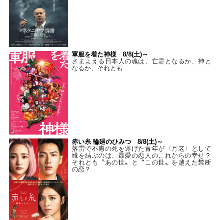
軍服を着た神様 8/8(土)～
さまよえる日本人の魂は、亡霊となるか、神と
なるか、それとも…
赤い糸 輪廻のひみつ 8/8(土)～
落雷で不慮の死を遂げた青年が〈月老〉として
縁を結ぶのは、最愛の恋人のこれからの幸せ？
それとも〝あの世〟と〝この世〟を越えた禁断
の恋？