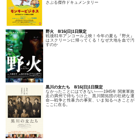
さぶる傑作ドキュメンタリー
野火 8/16(日)1日限定
戦後81年アンコール上映！今年の夏も『野火』
はスクリーンに帰ってくる！なぜ大地を血で汚
すのか
黒川の女たち 8/16(日)1日限定
なかったことにはできない——1945年 関東軍敗
走の満州で待ちうけた、黒川開拓団の壮絶な運
命―戦争と性暴力の事実、いま知るべきことが
ここに在る。