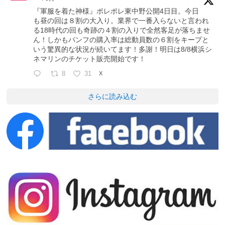
『軍服を着た神様』ポレポレ東中野公開4日目。今日
も昼の回は８割の大入り。業界で一番入らないと言われ
る18時代の回も奇跡の４割の入りで全然客足が落ちませ
ん！しかもパンフの購入率は総動員数の６割をキープと
いう驚異的な状況が続いてます！多謝！明日は8/8横浜シ
ネマリンのチケット販売開始です！
8
31
X
さらに読み込む