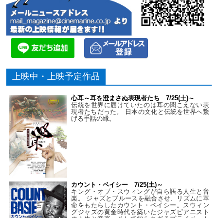
上映中・上映予定作品
心耳～耳を澄まさぬ表現者たち 7/25(土)～
伝統を世界に届けていたのは耳の聞こえない表
現者たちだった。 日本の文化と伝統を世界へ繋
げる手話の縁。
カウント・ベイシー 7/25(土)～
キング・オブ・スウィングが自ら語る人生と音
楽。 ジャズとブルースを融合させ、リズムに革
命をもたらしたカウント・ベイシー。スウィン
グジャズの黄金時代を築いたジャズピアニスト