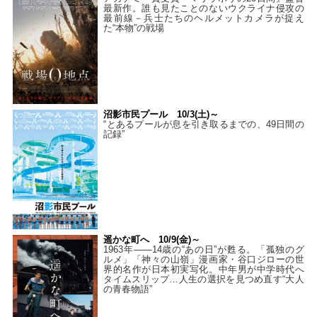
最新作。誰も見たことのないウクライナ侵攻の
最前線－兵士たちのヘルメットカメラが捉え
た“本物”の戦場
沼影市民プール 10/3(土)～
“とあるプールが息を引き取るまでの、49日間の
記録”
遥かな町へ 10/9(金)～
1963年――14歳の“あの日”が甦る。「孤独のグ
ルメ」「神々の山嶺」漫画家・谷口ジローの世
界的名作が日本初実写化。中年男が中学時代へ
タイムスリップ…人生の選択を見つめ直す“大人
の青春物語”