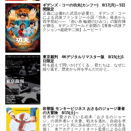
ギデンズ・コーの功夫(カンフー) 8/17(月)～5日
間限定
正義には優れた武芸が必要だ。 ギデンズ・コー
による武侠ファンタジー小説『功夫』発表から
四半世紀―― 『赤い糸 輪廻のひみつ』の製作陣
が贈る、ギデンズワールド全開の【青春×武侠ア
クション×超絶中二病】ムービー！
東京裁判 4Kデジタルリマスター版 8/15(土)1
日限定
時を超えて問いかけてくる… 君たちは、なぜに
繰り返す。歴史から何を学んだのかと。
吹替版 モンキービジネス おさるのジョージ著者
の大冒険 8/15(土)～
世界中で愛されている絵本「おさるのジョー
ジ」の原作者レイ夫妻。戦火を逃れ、自由を求
めてジョージと共に歩み続けたふたりの生涯を
描く、米アカデミーノミネート監督による心揺