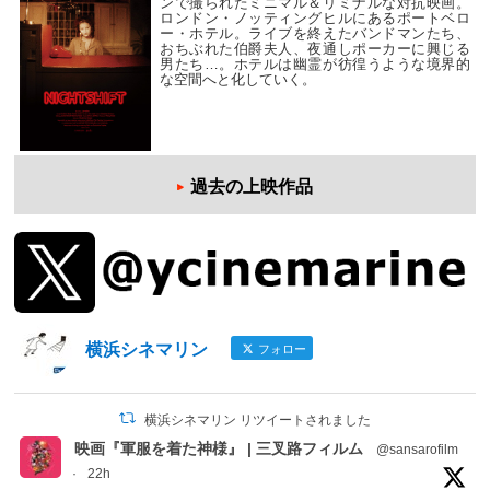
ンで撮られたミニマル＆リミナルな対抗映画。
ロンドン・ノッティングヒルにあるポートベロ
ー・ホテル。ライブを終えたバンドマンたち、
おちぶれた伯爵夫人、夜通しポーカーに興じる
男たち…。ホテルは幽霊が彷徨うような境界的
な空間へと化していく。
過去の上映作品
横浜シネマリン
フォロー
横浜シネマリン リツイートされました
映画『軍服を着た神様』 | 三叉路フィルム
@sansarofilm
·
22h