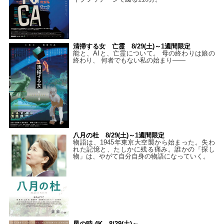
清掃する女 亡霊 8/29(土)～1週間限定
能と、AIと、亡霊について。 母の終わりは娘の
終わり、 何者でもない私の始まり――
八月の杜 8/29(土)～1週間限定
物語は、1945年東京大空襲から始まった。失わ
れた記憶と、たしかに残る痛み。誰かの「探し
物」は、やがて自分自身の物語になっていく。
星の時 4K 8/29(土)～