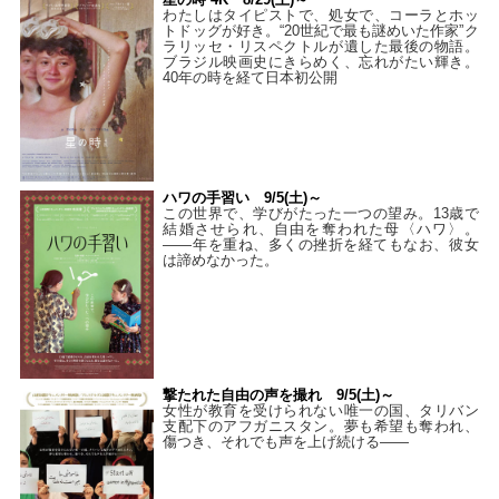
わたしはタイピストで、処⼥で、コーラとホッ
トドッグが好き。“20世紀で最も謎めいた作家”ク
ラリッセ・リスペクトルが遺した最後の物語。
ブラジル映画史にきらめく、忘れがたい輝き。
40年の時を経て⽇本初公開
ハワの手習い 9/5(土)～
この世界で、学びがたった一つの望み。13歳で
結婚させられ、自由を奪われた母〈ハワ〉。
——年を重ね、多くの挫折を経てもなお、彼女
は諦めなかった。
撃たれた自由の声を撮れ 9/5(土)～
女性が教育を受けられない唯一の国、タリバン
支配下のアフガニスタン。夢も希望も奪われ、
傷つき、それでも声を上げ続ける——