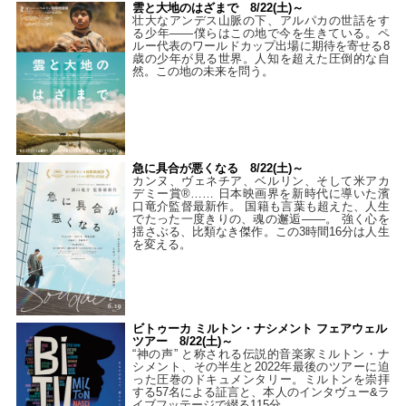
雲と大地のはざまで 8/22(土)～
壮大なアンデス山脈の下、アルパカの世話をす
る少年――僕らはこの地で今を生きている。ペ
ルー代表のワールドカップ出場に期待を寄せる8
歳の少年が見る世界。人知を超えた圧倒的な自
然。この地の未来を問う。
急に具合が悪くなる 8/22(土)～
カンヌ、ヴェネチア、ベルリン、そして米アカ
デミー賞®…… 日本映画界を新時代に導いた濱
口竜介監督最新作。 国籍も言葉も超えた、人生
でたった一度きりの、魂の邂逅――。 強く心を
揺さぶる、比類なき傑作。この3時間16分は人生
を変える。
ビトゥーカ ミルトン・ナシメント フェアウェル
ツアー 8/22(土)～
“神の声” と称される伝説的音楽家ミルトン・ナ
シメント、その半生と2022年最後のツアーに迫
った圧巻のドキュメンタリー。ミルトンを崇拝
する57名による証言と、本人のインタヴュー&ラ
イブフッテージで綴る115分。