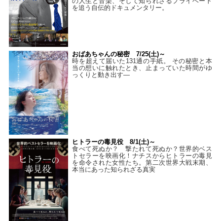
の人生と音楽、そして知られざるプライベート
を追う自伝的ドキュメンタリー。
おばあちゃんの秘密 7/25(土)～
時を超えて届いた131通の手紙。 その秘密と本
当の想いに触れたとき、止まっていた時間がゆ
っくりと動き出す―
ヒトラーの毒見役 8/1(土)～
食べて死ぬか？ 撃たれて死ぬか？世界的ベス
トセラーを映画化！ナチスからヒトラーの毒見
を命令された女性たち。第二次世界大戦末期、
本当にあった知られざる真実