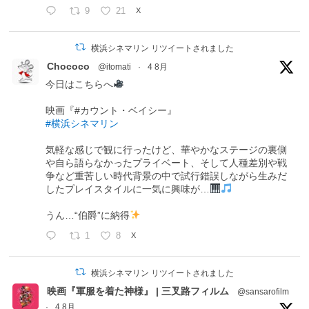
9
21
X
横浜シネマリン リツイートされました
Chococo
@itomati
·
4 8月
今日はこちらへ
映画『#カウント・ベイシー』
#横浜シネマリン
気軽な感じで観に行ったけど、華やかなステージの裏側
や自ら語らなかったプライベート、そして人種差別や戦
争など重苦しい時代背景の中で試行錯誤しながら生みだ
したプレイスタイルに一気に興味が…
うん…“伯爵”に納得
1
8
X
横浜シネマリン リツイートされました
映画『軍服を着た神様』 | 三叉路フィルム
@sansarofilm
·
4 8月