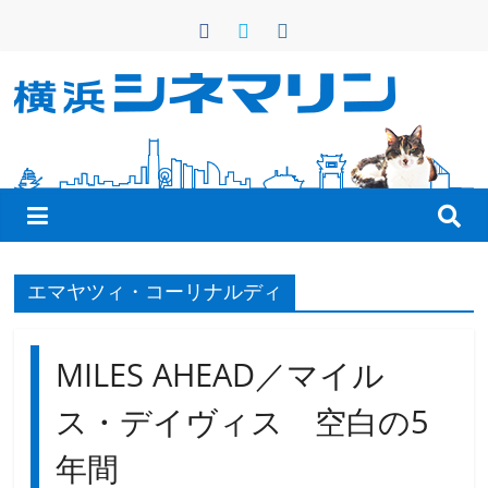
コ
ン
テ
ン
横
ツ
へ
浜
ス
キ
シ
ッ
プ
ネ
エマヤツィ・コーリナルディ
マ
MILES AHEAD／マイル
リ
ス・デイヴィス 空白の5
年間
ン