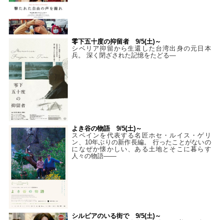
零下五十度の抑留者 9/5(土)～
シベリア抑留から生還した台湾出身の元日本
兵。 深く閉ざされた記憶をたどる—
よき谷の物語 9/5(土)～
スペインを代表する名匠ホセ・ルイス・ゲリ
ン、10年ぶりの新作長編。 行ったことがないの
になぜか懐かしい、ある土地とそこに暮らす
人々の物語――
シルビアのいる街で 9/5(土)～