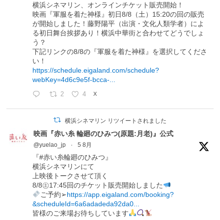
横浜シネマリン、オンラインチケット販売開始！
映画『軍服を着た神様』初日8/8（土）15:20の回の販売
が開始しました！藤野陽平（出演・文化人類学者）によ
る初日舞台挨拶あり！横浜中華街と合わせてどうでしょ
う？
下記リンクの8/8の『軍服を着た神様』を選択してくださ
い！
https://schedule.eigaland.com/schedule?
webKey=4d6c9e5f-bcca-...
2
4
X
横浜シネマリン リツイートされました
映画『赤い糸 輪廻のひみつ(原題:月老)』公式
@yuelao_jp
·
5 8月
『#赤い糸輪廻のひみつ』
横浜シネマリンにて
上映後トークさせて頂く
8/8㊏17:45回のチケット販売開始しました
ご予約➢
https://app.eigaland.com/booking?
&scheduleId=6a6adadeda92da0...
皆様のご来場お待ちしています