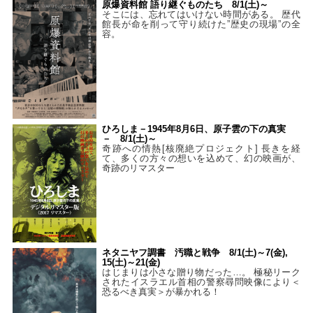
原爆資料館 語り継ぐものたち 8/1(土)～
そこには、忘れてはいけない時間がある。 歴代
館長が命を削って守り続けた”歴史の現場”の全
容。
ひろしま－1945年8月6日、原子雲の下の真実
－ 8/1(土)～
奇跡への情熱[核廃絶プロジェクト] 長きを経
て、多くの方々の想いを込めて、幻の映画が、
奇跡のリマスター
ネタニヤフ調書 汚職と戦争 8/1(土)～7(金),
15(土)～21(金)
はじまりは小さな贈り物だった…。 極秘リーク
されたイスラエル首相の警察尋問映像により＜
恐るべき真実＞が暴かれる！