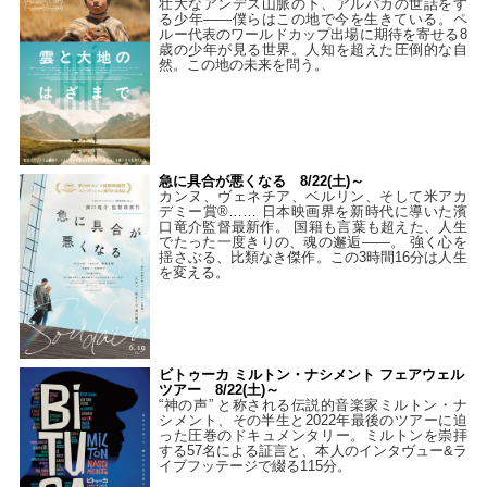
壮大なアンデス山脈の下、アルパカの世話をす
る少年――僕らはこの地で今を生きている。ペ
ルー代表のワールドカップ出場に期待を寄せる8
歳の少年が見る世界。人知を超えた圧倒的な自
然。この地の未来を問う。
急に具合が悪くなる 8/22(土)～
カンヌ、ヴェネチア、ベルリン、そして米アカ
デミー賞®…… 日本映画界を新時代に導いた濱
口竜介監督最新作。 国籍も言葉も超えた、人生
でたった一度きりの、魂の邂逅――。 強く心を
揺さぶる、比類なき傑作。この3時間16分は人生
を変える。
ビトゥーカ ミルトン・ナシメント フェアウェル
ツアー 8/22(土)～
“神の声” と称される伝説的音楽家ミルトン・ナ
シメント、その半生と2022年最後のツアーに迫
った圧巻のドキュメンタリー。ミルトンを崇拝
する57名による証言と、本人のインタヴュー&ラ
イブフッテージで綴る115分。