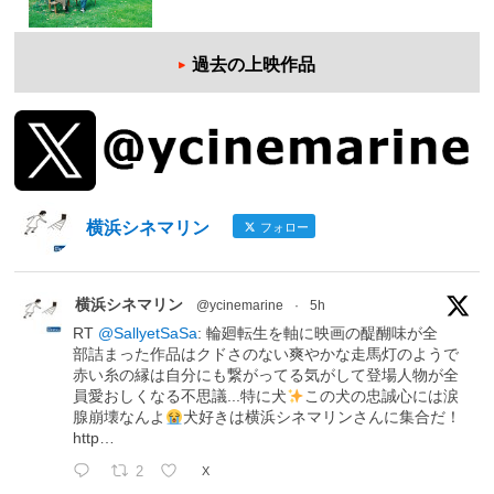
過去の上映作品
横浜シネマリン
フォロー
横浜シネマリン
@ycinemarine
·
5h
RT
@SallyetSaSa
: 輪廻転生を軸に映画の醍醐味が全
部詰まった作品はクドさのない爽やかな走馬灯のようで
赤い糸の縁は自分にも繋がってる気がして登場人物が全
員愛おしくなる不思議...特に犬
この犬の忠誠心には涙
腺崩壊なんよ
犬好きは横浜シネマリンさんに集合だ！
http…
2
X