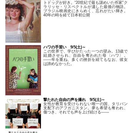
トドッグが好き。“20世紀で最も謎めいた作家”ク
ラリッセ・リスペクトルが遺した最後の物語。
ブラジル映画史にきらめく、忘れがたい輝き。
40年の時を経て⽇本初公開
ハワの手習い 9/5(土)～
この世界で、学びがたった一つの望み。13歳で
結婚させられ、自由を奪われた母〈ハワ〉。
——年を重ね、多くの挫折を経てもなお、彼女
は諦めなかった。
撃たれた自由の声を撮れ 9/5(土)～
女性が教育を受けられない唯一の国、タリバン
支配下のアフガニスタン。夢も希望も奪われ、
傷つき、それでも声を上げ続ける——