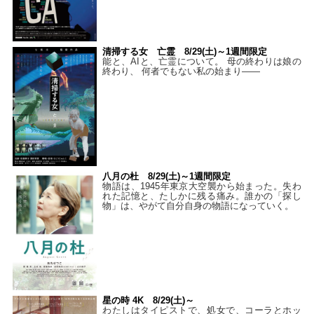
清掃する女 亡霊 8/29(土)～1週間限定
能と、AIと、亡霊について。 母の終わりは娘の
終わり、 何者でもない私の始まり――
八月の杜 8/29(土)～1週間限定
物語は、1945年東京大空襲から始まった。失わ
れた記憶と、たしかに残る痛み。誰かの「探し
物」は、やがて自分自身の物語になっていく。
星の時 4K 8/29(土)～
わたしはタイピストで、処⼥で、コーラとホッ