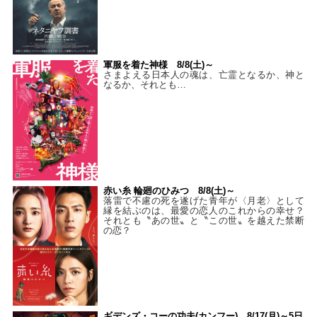
軍服を着た神様 8/8(土)～
さまよえる日本人の魂は、亡霊となるか、神と
なるか、それとも…
赤い糸 輪廻のひみつ 8/8(土)～
落雷で不慮の死を遂げた青年が〈月老〉として
縁を結ぶのは、最愛の恋人のこれからの幸せ？
それとも〝あの世〟と〝この世〟を越えた禁断
の恋？
ギデンズ・コーの功夫(カンフー) 8/17(月)～5日