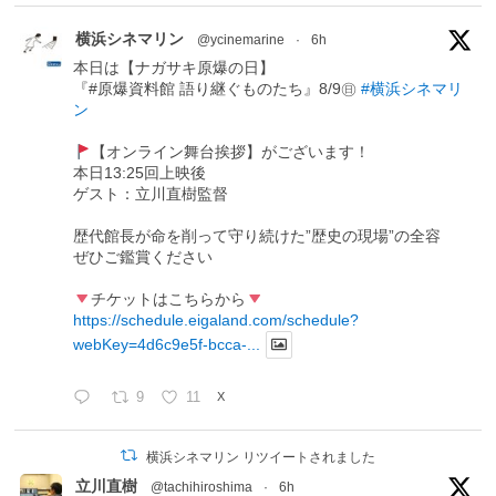
横浜シネマリン
@ycinemarine
·
6h
本日は【ナガサキ原爆の日】
『#原爆資料館 語り継ぐものたち』8/9㊐
#横浜シネマリ
ン
【オンライン舞台挨拶】がございます！
本日13:25回上映後
ゲスト：立川直樹監督
歴代館長が命を削って守り続けた”歴史の現場”の全容
ぜひご鑑賞ください
チケットはこちらから
https://schedule.eigaland.com/schedule?
webKey=4d6c9e5f-bcca-...
9
11
X
横浜シネマリン リツイートされました
立川直樹
@tachihiroshima
·
6h