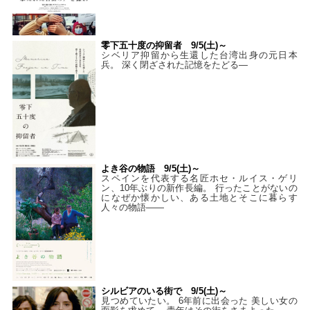
零下五十度の抑留者 9/5(土)～
シベリア抑留から生還した台湾出身の元日本
兵。 深く閉ざされた記憶をたどる—
よき谷の物語 9/5(土)～
スペインを代表する名匠ホセ・ルイス・ゲリ
ン、10年ぶりの新作長編。 行ったことがないの
になぜか懐かしい、ある土地とそこに暮らす
人々の物語――
シルビアのいる街で 9/5(土)～
見つめていたい。 6年前に出会った 美しい女の