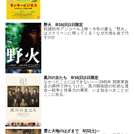
野火 8/16(日)1日限定
戦後81年アンコール上映！今年の夏も『野火』
はスクリーンに帰ってくる！なぜ大地を血で汚
すのか
黒川の女たち 8/16(日)1日限定
なかったことにはできない——1945年 関東軍敗
走の満州で待ちうけた、黒川開拓団の壮絶な運
命―戦争と性暴力の事実、いま知るべきことが
ここに在る。
雲と大地のはざまで 8/22(土)～