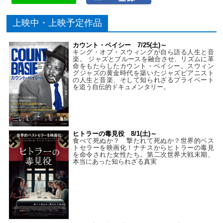
上映中・上映予定作品
カウント・ベイシー 7/25(土)～
キング・オブ・スウィングが自ら語る人生と音
楽。 ジャズとブルースを融合させ、リズムに革
命をもたらしたカウント・ベイシー。スウィン
グジャズの黄金時代を築いたジャズピアニスト
の人生と音楽、そして知られざるプライベート
を追う自伝的ドキュメンタリー。
ヒトラーの毒見役 8/1(土)～
食べて死ぬか？ 撃たれて死ぬか？世界的ベス
トセラーを映画化！ナチスからヒトラーの毒見
を命令された女性たち。第二次世界大戦末期、
本当にあった知られざる真実