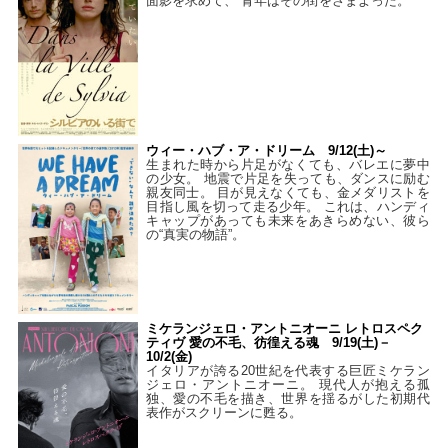
面影を求めて、 青年はその街をさまよった。
ウィー・ハブ・ア・ドリーム 9/12(土)～
生まれた時から片足がなくても、バレエに夢中
の少女。 地震で片足を失っても、ダンスに励む
親友同士。 目が見えなくても、金メダリストを
目指し風を切って走る少年。 これは、ハンディ
キャップがあっても未来をあきらめない、彼ら
の“真実の物語”。
ミケランジェロ・アントニオーニ レトロスペク
ティヴ 愛の不毛、彷徨える魂 9/19(土)－
10/2(金)
イタリアが誇る20世紀を代表する巨匠ミケラン
ジェロ・アントニオーニ。 現代人が抱える孤
独、愛の不毛を描き、世界を揺るがした初期代
表作がスクリーンに甦る。