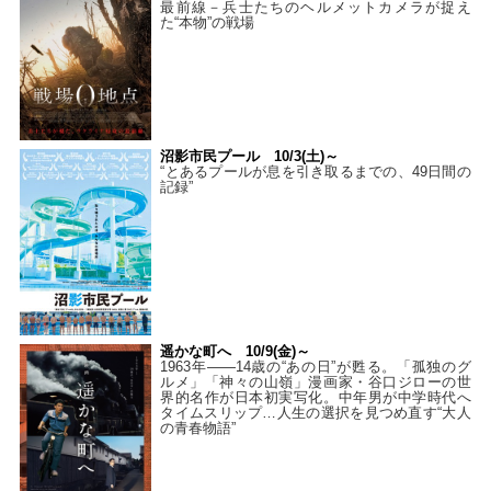
最前線－兵士たちのヘルメットカメラが捉え
た“本物”の戦場
沼影市民プール 10/3(土)～
“とあるプールが息を引き取るまでの、49日間の
記録”
遥かな町へ 10/9(金)～
1963年――14歳の“あの日”が甦る。「孤独のグ
ルメ」「神々の山嶺」漫画家・谷口ジローの世
界的名作が日本初実写化。中年男が中学時代へ
タイムスリップ…人生の選択を見つめ直す“大人
の青春物語”