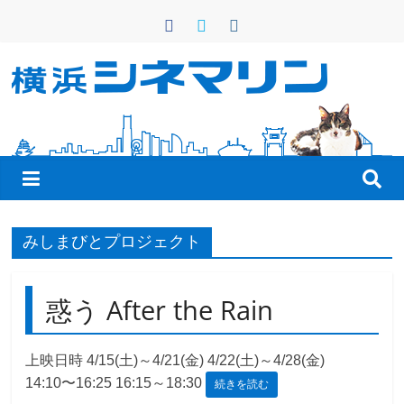
コ
ン
テ
ン
横
ツ
へ
浜
ス
キ
シ
ッ
プ
ネ
みしまびとプロジェクト
マ
惑う After the Rain
リ
上映日時 4/15(土)～4/21(金) 4/22(土)～4/28(金)
14:10〜16:25 16:15～18:30
続きを読む
ン