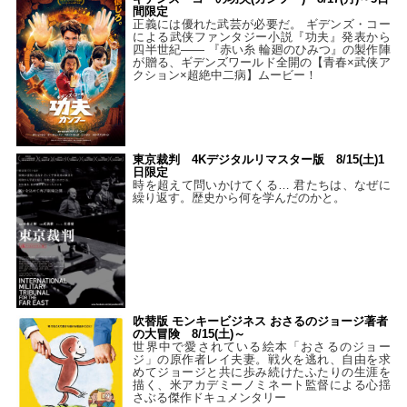
間限定
正義には優れた武芸が必要だ。 ギデンズ・コー
による武侠ファンタジー小説『功夫』発表から
四半世紀―― 『赤い糸 輪廻のひみつ』の製作陣
が贈る、ギデンズワールド全開の【青春×武侠ア
クション×超絶中二病】ムービー！
東京裁判 4Kデジタルリマスター版 8/15(土)1
日限定
時を超えて問いかけてくる… 君たちは、なぜに
繰り返す。歴史から何を学んだのかと。
吹替版 モンキービジネス おさるのジョージ著者
の大冒険 8/15(土)～
世界中で愛されている絵本「おさるのジョー
ジ」の原作者レイ夫妻。戦火を逃れ、自由を求
めてジョージと共に歩み続けたふたりの生涯を
描く、米アカデミーノミネート監督による心揺
さぶる傑作ドキュメンタリー