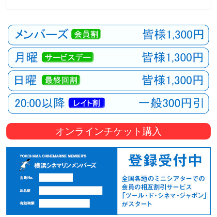
観
た
い
映
画
は
こ
の
街
で
オンラインチケット購入