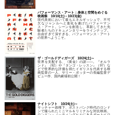
パフォーマンス・アート：身体と空間をめぐる
映画祭 10/10(土)－10/23(金)
現代美術において最もエネルギッシュで、不可
欠なジャンルへと進化を遂げたパフォーマン
ス・アート。シーンを創造し、革新してきた先
駆者たちのドキュメンタリーをラインナップ。
自由すぎて深すぎる、パフォーマンス・アート
の世界へようこそ。
ザ・ゴールドディガーズ 10/24(土)～
世界を支配する、《黄金》の謎――。『オルラ
ンド』（92）や『タンゴ・レッスン』（97）な
どで世界的な評価を得たイギリスを代表する映
画監督の一人、サリー・ポッターの長編監督デ
ビュー作、国内劇場初公開！
ナイトシフト 10/24(土)～
サッチャー政権下、ポストパンク時代のロンド
ンで撮られたミニマル＆リミナルな対抗映画。
ロンドン・ノッティングヒルにあるポートベロ