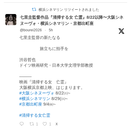
横浜シネマリン リツイートされました
七里圭監督作品『清掃する女 亡霊』8/22以降〜大阪シネ
ヌーヴォ・横浜シネマリン・京都出町座
@bourei2026
·
5h
七里圭監督の新たなる
旅立ちに拍手を
渋谷哲也
ドイツ映画研究・日本大学文理学部教授
―――
映画『清掃する女 亡霊』
大阪横浜京都上映、はじまります。
#大阪シネヌーヴォ
8/22㈯~
#横浜シネマリン
8/29(㈯~
#京都出町座
9/4㈮~
#清掃する女亡霊
1
1
X