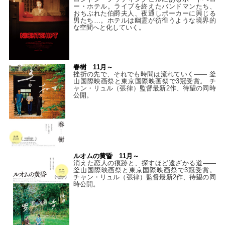
ー・ホテル。ライブを終えたバンドマンたち、
おちぶれた伯爵夫人、夜通しポーカーに興じる
男たち…。ホテルは幽霊が彷徨うような境界的
な空間へと化していく。
春樹 11月～
挫折の先で、それでも時間は流れていく—— 釜
山国際映画祭と東京国際映画祭で3冠受賞。 チ
ャン・リュル（張律）監督最新2作、待望の同時
公開。
ルオムの黄昏 11月～
消えた恋人の痕跡と、探すほど遠ざかる道——
釜山国際映画祭と東京国際映画祭で3冠受賞。
チャン・リュル（張律）監督最新2作、待望の同
時公開。