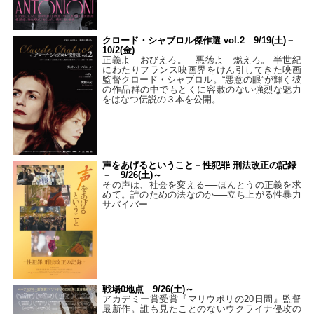
クロード・シャブロル傑作選 vol.2 9/19(土)－
10/2(金)
正義よ おびえろ。 悪徳よ 燃えろ。 半世紀
にわたりフランス映画界をけん引してきた映画
監督クロード・シャブロル。“悪意の眼”が輝く彼
の作品群の中でもとくに容赦のない強烈な魅力
をはなつ伝説の３本を公開。
声をあげるということ－性犯罪 刑法改正の記録
－ 9/26(土)～
その声は、社会を変える──ほんとうの正義を求
めて。誰のための法なのか──立ち上がる性暴力
サバイバー
戦場0地点 9/26(土)～
アカデミー賞受賞『マリウポリの20日間』監督
最新作。誰も見たことのないウクライナ侵攻の