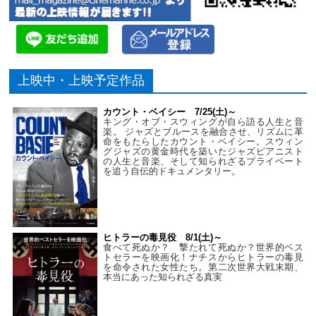
上映中・上映予定作品
カウント・ベイシー 7/25(土)～
キング・オブ・スウィングが自ら語る人生と音
楽。 ジャズとブルースを融合させ、リズムに革
命をもたらしたカウント・ベイシー。スウィン
グジャズの黄金時代を築いたジャズピアニスト
の人生と音楽、そして知られざるプライベート
を追う自伝的ドキュメンタリー。
ヒトラーの毒見役 8/1(土)～
食べて死ぬか？ 撃たれて死ぬか？世界的ベス
トセラーを映画化！ナチスからヒトラーの毒見
を命令された女性たち。第二次世界大戦末期、
本当にあった知られざる真実