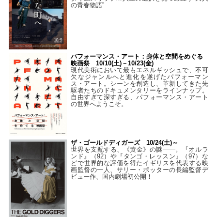
の青春物語”
パフォーマンス・アート：身体と空間をめぐる
映画祭 10/10(土)－10/23(金)
現代美術において最もエネルギッシュで、不可
欠なジャンルへと進化を遂げたパフォーマン
ス・アート。シーンを創造し、革新してきた先
駆者たちのドキュメンタリーをラインナップ。
自由すぎて深すぎる、パフォーマンス・アート
の世界へようこそ。
ザ・ゴールドディガーズ 10/24(土)～
世界を支配する、《黄金》の謎――。『オルラ
ンド』（92）や『タンゴ・レッスン』（97）な
どで世界的な評価を得たイギリスを代表する映
画監督の一人、サリー・ポッターの長編監督デ
ビュー作、国内劇場初公開！