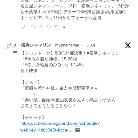
天紅、大阪シアターセブン、山形鶴岡まちなかキネマ、
名古屋シネマスコーレ。16日、横浜シネマリン、16日か
ら千葉県キネマ旬報シアター(16日舞台挨拶)兵庫宝塚シ
ネ・ピピア。9月11日からフォーラム盛岡。
13
32
X
横浜シネマリン
@ycinemarine
·
6 8月
【クロストーク】8/8㊏開催決定！#横浜シネマリン
『#軍服を着た神様』15:20回
『#赤い糸輪廻のひみつ』17:45回
各上映後
【ゲスト】
『軍服を着た神様』旅人
藤野陽平さん
×
『赤い糸』配給
葉山友美さん＆小島あつ子さん
さてさてどうなることやら！
【チケット】
https://schedule.eigaland.com/schedule?
webKey=4d6c9e5f-bcca-...