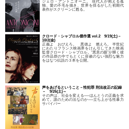
ジェロ・アントニオーニ。 現代人が抱える孤
独、愛の不毛を描き、世界を揺るがした初期代
表作がスクリーンに甦る。
クロード・シャブロル傑作選 vol.2 9/19(土)－
10/2(金)
正義よ おびえろ。 悪徳よ 燃えろ。 半世紀
にわたりフランス映画界をけん引してきた映画
監督クロード・シャブロル。“悪意の眼”が輝く彼
の作品群の中でもとくに容赦のない強烈な魅力
をはなつ伝説の３本を公開。
声をあげるということ－性犯罪 刑法改正の記録
－ 9/26(土)～
その声は、社会を変える──ほんとうの正義を求
めて。誰のための法なのか──立ち上がる性暴力
サバイバー