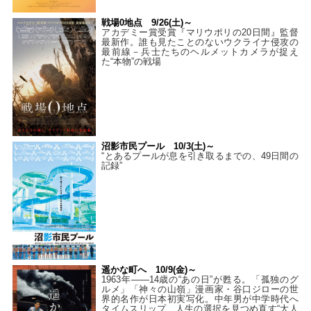
戦場0地点 9/26(土)～
アカデミー賞受賞『マリウポリの20日間』監督
最新作。誰も見たことのないウクライナ侵攻の
最前線－兵士たちのヘルメットカメラが捉え
た“本物”の戦場
沼影市民プール 10/3(土)～
“とあるプールが息を引き取るまでの、49日間の
記録”
遥かな町へ 10/9(金)～
1963年――14歳の“あの日”が甦る。「孤独のグ
ルメ」「神々の山嶺」漫画家・谷口ジローの世
界的名作が日本初実写化。中年男が中学時代へ
タイムスリップ…人生の選択を見つめ直す“大人