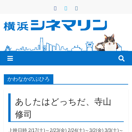
コ
ン
テ
ン
横
ツ
へ
浜
ス
キ
シ
ッ
プ
ネ
かわなかのぶひろ
マ
あしたはどっちだ、寺山
リ
修司
ン
上映日時 2/17(土)～2/23(金) 2/24(土)～3/2(金) 3/3(土)～