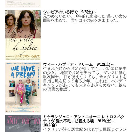
シルビアのいる街で 9/5(土)～
見つめていたい。 6年前に出会った 美しい女の
面影を求めて、 青年はその街をさまよった。
ウィー・ハブ・ア・ドリーム 9/12(土)～
生まれた時から片足がなくても、バレエに夢中
の少女。 地震で片足を失っても、ダンスに励む
親友同士。 目が見えなくても、金メダリストを
目指し風を切って走る少年。 これは、ハンディ
キャップがあっても未来をあきらめない、彼ら
の“真実の物語”。
ミケランジェロ・アントニオーニ レトロスペク
ティヴ 愛の不毛、彷徨える魂 9/19(土)－
10/2(金)
イタリアが誇る20世紀を代表する巨匠ミケラン