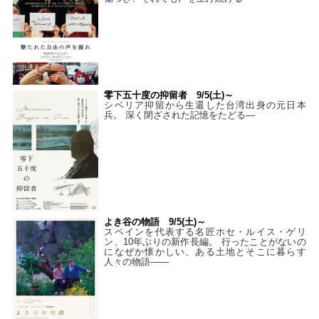
零下五十度の抑留者 9/5(土)～
シベリア抑留から生還した台湾出身の元日本
兵。 深く閉ざされた記憶をたどる—
よき谷の物語 9/5(土)～
スペインを代表する名匠ホセ・ルイス・ゲリ
ン、10年ぶりの新作長編。 行ったことがないの
になぜか懐かしい、ある土地とそこに暮らす
人々の物語――