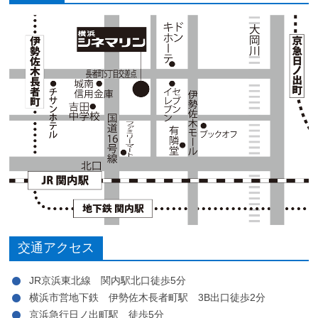
交通アクセス
JR京浜東北線 関内駅北口徒歩5分
横浜市営地下鉄 伊勢佐木長者町駅 3B出口徒歩2分
京浜急行日ノ出町駅 徒歩5分