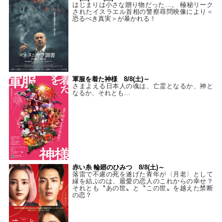
はじまりは小さな贈り物だった…。 極秘リーク
されたイスラエル首相の警察尋問映像により＜
恐るべき真実＞が暴かれる！
軍服を着た神様 8/8(土)～
さまよえる日本人の魂は、亡霊となるか、神と
なるか、それとも…
赤い糸 輪廻のひみつ 8/8(土)～
落雷で不慮の死を遂げた青年が〈月老〉として
縁を結ぶのは、最愛の恋人のこれからの幸せ？
それとも〝あの世〟と〝この世〟を越えた禁断
の恋？