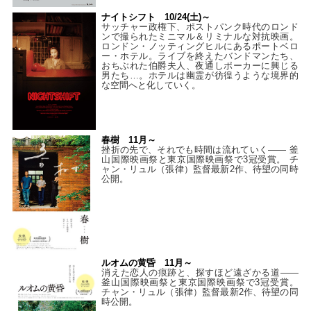
ナイトシフト 10/24(土)～
サッチャー政権下、ポストパンク時代のロンド
ンで撮られたミニマル＆リミナルな対抗映画。
ロンドン・ノッティングヒルにあるポートベロ
ー・ホテル。ライブを終えたバンドマンたち、
おちぶれた伯爵夫人、夜通しポーカーに興じる
男たち…。ホテルは幽霊が彷徨うような境界的
な空間へと化していく。
春樹 11月～
挫折の先で、それでも時間は流れていく—— 釜
山国際映画祭と東京国際映画祭で3冠受賞。 チ
ャン・リュル（張律）監督最新2作、待望の同時
公開。
ルオムの黄昏 11月～
消えた恋人の痕跡と、探すほど遠ざかる道——
釜山国際映画祭と東京国際映画祭で3冠受賞。
チャン・リュル（張律）監督最新2作、待望の同
時公開。