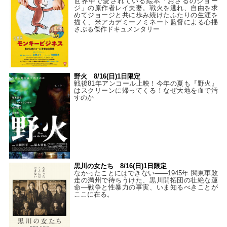
世界中で愛されている絵本「おさるのジョー
ジ」の原作者レイ夫妻。戦火を逃れ、自由を求
めてジョージと共に歩み続けたふたりの生涯を
描く、米アカデミーノミネート監督による心揺
さぶる傑作ドキュメンタリー
野火 8/16(日)1日限定
戦後81年アンコール上映！今年の夏も『野火』
はスクリーンに帰ってくる！なぜ大地を血で汚
すのか
黒川の女たち 8/16(日)1日限定
なかったことにはできない——1945年 関東軍敗
走の満州で待ちうけた、黒川開拓団の壮絶な運
命―戦争と性暴力の事実、いま知るべきことが
ここに在る。