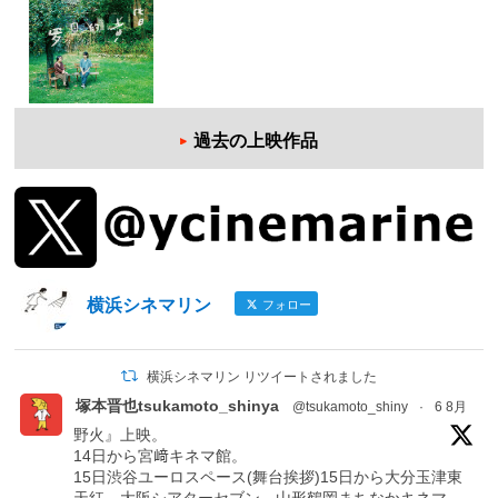
過去の上映作品
横浜シネマリン
フォロー
横浜シネマリン リツイートされました
塚本晋也tsukamoto_shinya
@tsukamoto_shiny
·
6 8月
野火』上映。
14日から宮﨑キネマ館。
15日渋谷ユーロスペース(舞台挨拶)15日から大分玉津東