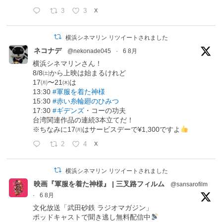
3
3
X
横浜シネマリン リツイートされました
ネコナデ
@nekonade045
·
6 8月
横浜シネマリンさん！
8/8㈯から上映は始まるけれど
17㈪〜21㈭は
13:30
#軍服を着た神様
15:30
#赤い糸輪廻のひみつ
17:30
#ギデンズ
・コーの功夫
台湾関連作品の連続3本立てだ！
※ちなみに17㈪はサービスデーで¥1,300ですよ
2
4
X
横浜シネマリン リツイートされました
映画『軍服を着た神様』 | 三叉路フィルム
@sansarofilm
·
6 8月
文化放送「武田砂鉄 ラジオマガジン」
ポッドキャストで聞き逃し無料配信中