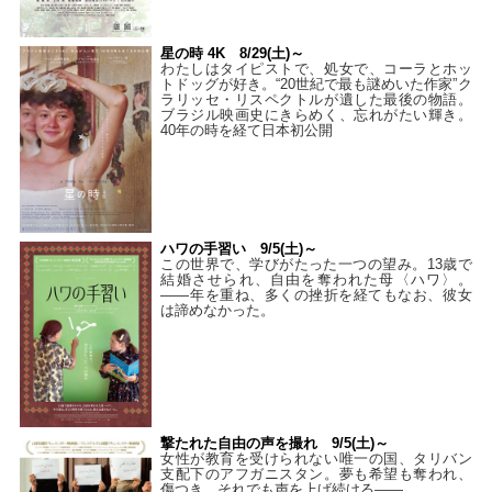
星の時 4K 8/29(土)～
わたしはタイピストで、処⼥で、コーラとホッ
トドッグが好き。“20世紀で最も謎めいた作家”ク
ラリッセ・リスペクトルが遺した最後の物語。
ブラジル映画史にきらめく、忘れがたい輝き。
40年の時を経て⽇本初公開
ハワの手習い 9/5(土)～
この世界で、学びがたった一つの望み。13歳で
結婚させられ、自由を奪われた母〈ハワ〉。
——年を重ね、多くの挫折を経てもなお、彼女
は諦めなかった。
撃たれた自由の声を撮れ 9/5(土)～
女性が教育を受けられない唯一の国、タリバン
支配下のアフガニスタン。夢も希望も奪われ、
傷つき、それでも声を上げ続ける——