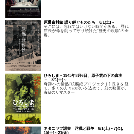
原爆資料館 語り継ぐものたち 8/1(土)～
そこには、忘れてはいけない時間がある。 歴代
館長が命を削って守り続けた”歴史の現場”の全
容。
ひろしま－1945年8月6日、原子雲の下の真実
－ 8/1(土)～
奇跡への情熱[核廃絶プロジェクト] 長きを経
て、多くの方々の想いを込めて、幻の映画が、
奇跡のリマスター
ネタニヤフ調書 汚職と戦争 8/1(土)～7(金),
15(土)～21(金)