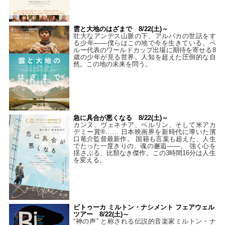
雲と大地のはざまで 8/22(土)～
壮大なアンデス山脈の下、アルパカの世話をす
る少年――僕らはこの地で今を生きている。ペ
ルー代表のワールドカップ出場に期待を寄せる8
歳の少年が見る世界。人知を超えた圧倒的な自
然。この地の未来を問う。
急に具合が悪くなる 8/22(土)～
カンヌ、ヴェネチア、ベルリン、そして米アカ
デミー賞®…… 日本映画界を新時代に導いた濱
口竜介監督最新作。 国籍も言葉も超えた、人生
でたった一度きりの、魂の邂逅――。 強く心を
揺さぶる、比類なき傑作。この3時間16分は人生
を変える。
ビトゥーカ ミルトン・ナシメント フェアウェル
ツアー 8/22(土)～
“神の声” と称される伝説的音楽家ミルトン・ナ