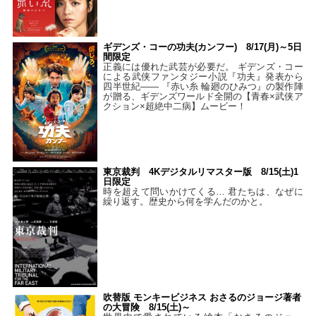
ギデンズ・コーの功夫(カンフー) 8/17(月)～5日
間限定
正義には優れた武芸が必要だ。 ギデンズ・コー
による武侠ファンタジー小説『功夫』発表から
四半世紀―― 『赤い糸 輪廻のひみつ』の製作陣
が贈る、ギデンズワールド全開の【青春×武侠ア
クション×超絶中二病】ムービー！
東京裁判 4Kデジタルリマスター版 8/15(土)1
日限定
時を超えて問いかけてくる… 君たちは、なぜに
繰り返す。歴史から何を学んだのかと。
吹替版 モンキービジネス おさるのジョージ著者
の大冒険 8/15(土)～