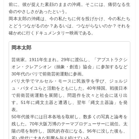
前に、彼が捉えた素顔のままの沖縄。そこには、痛切なる生
命のやさしさがあったという。
岡本太郎の沖縄は、今の私たちに何を投げかけ、今の私たち
とどうつながるのか？あるいは、つながらないのか？それを
確かめに行くドキュメンタリー映画である。
岡本太郎
芸術家。1911年生まれ。29年に渡仏し、「アブストラクシ
オン・クレアシオン（抽象・創造）協会」に参加するなど
30年代のパリで前衛芸術運動に参画。
パリ大学でマルセル・モースに民族学を学び、ジョルジ
ュ・バタイユらと活動をともにした。40年帰国。戦後日本
で前衛芸術運動を展開し、問題作を次々と社会に送り出
す。51年に縄文土器と遭遇し、翌年「縄文土器論」を発
表。
50年代後半には日本各地を取材し、数多くの写真と論考を
残した。70年大阪万博のテーマプロデューサーに就任。太
陽の塔を制作し、国民的存在になる。96年に没した後も、
若い世代に大きな影響を与え続けている。