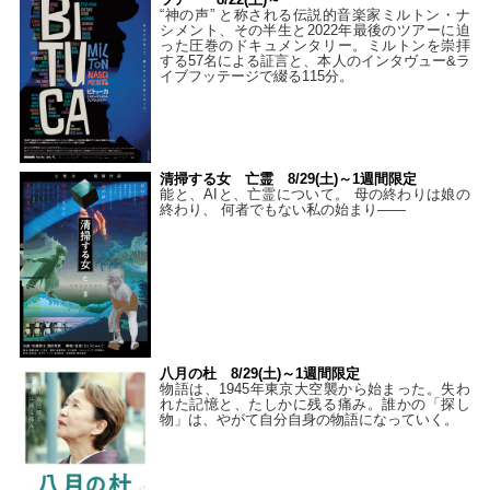
“神の声” と称される伝説的音楽家ミルトン・ナ
シメント、その半生と2022年最後のツアーに迫
った圧巻のドキュメンタリー。ミルトンを崇拝
する57名による証言と、本人のインタヴュー&ラ
イブフッテージで綴る115分。
清掃する女 亡霊 8/29(土)～1週間限定
能と、AIと、亡霊について。 母の終わりは娘の
終わり、 何者でもない私の始まり――
八月の杜 8/29(土)～1週間限定
物語は、1945年東京大空襲から始まった。失わ
れた記憶と、たしかに残る痛み。誰かの「探し
物」は、やがて自分自身の物語になっていく。