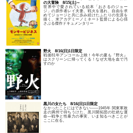
の大冒険 8/15(土)～
世界中で愛されている絵本「おさるのジョー
ジ」の原作者レイ夫妻。戦火を逃れ、自由を求
めてジョージと共に歩み続けたふたりの生涯を
描く、米アカデミーノミネート監督による心揺
さぶる傑作ドキュメンタリー
野火 8/16(日)1日限定
戦後81年アンコール上映！今年の夏も『野火』
はスクリーンに帰ってくる！なぜ大地を血で汚
すのか
黒川の女たち 8/16(日)1日限定
なかったことにはできない——1945年 関東軍敗
走の満州で待ちうけた、黒川開拓団の壮絶な運
命―戦争と性暴力の事実、いま知るべきことが
ここに在る。