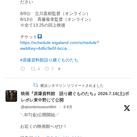
ださい
8/9㊐ 立川直樹監督（オンライン）
8/13㊍ 斉藤俊幸監督（オンライン）
※全て13:25の回上映後
チケット
https://schedule.eigaland.com/schedule?
webKey=4d6c9e5f-bcca-...
#原爆資料館語り継ぐものたち
4
7
X
横浜シネマリン リツイートされました
映画『原爆資料館 語り継ぐものたち』2026.7.18(土)ポ
レポレ東中野にて公開
@abombmuseumfilm
·
6 8月
⋱8/7(金)公開開始⋰
お近くの映画館へぜひ！