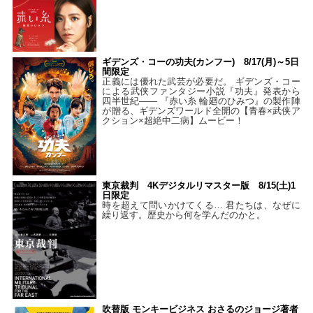
ギデンズ・コーの功夫(カンフー) 8/17(月)～5日
間限定
正義には優れた武芸が必要だ。 ギデンズ・コー
による武侠ファンタジー小説『功夫』発表から
四半世紀―― 『赤い糸 輪廻のひみつ』の製作陣
が贈る、ギデンズワールド全開の【青春×武侠ア
クション×超絶中二病】ムービー！
東京裁判 4Kデジタルリマスター版 8/15(土)1
日限定
時を超えて問いかけてくる… 君たちは、なぜに
繰り返す。歴史から何を学んだのかと。
吹替版 モンキービジネス おさるのジョージ著者