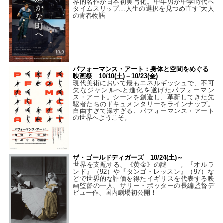
界的名作が日本初実写化。中年男が中学時代へ
タイムスリップ…人生の選択を見つめ直す“大人
の青春物語”
パフォーマンス・アート：身体と空間をめぐる
映画祭 10/10(土)－10/23(金)
現代美術において最もエネルギッシュで、不可
欠なジャンルへと進化を遂げたパフォーマン
ス・アート。シーンを創造し、革新してきた先
駆者たちのドキュメンタリーをラインナップ。
自由すぎて深すぎる、パフォーマンス・アート
の世界へようこそ。
ザ・ゴールドディガーズ 10/24(土)～
世界を支配する、《黄金》の謎――。『オルラ
ンド』（92）や『タンゴ・レッスン』（97）な
どで世界的な評価を得たイギリスを代表する映
画監督の一人、サリー・ポッターの長編監督デ
ビュー作、国内劇場初公開！