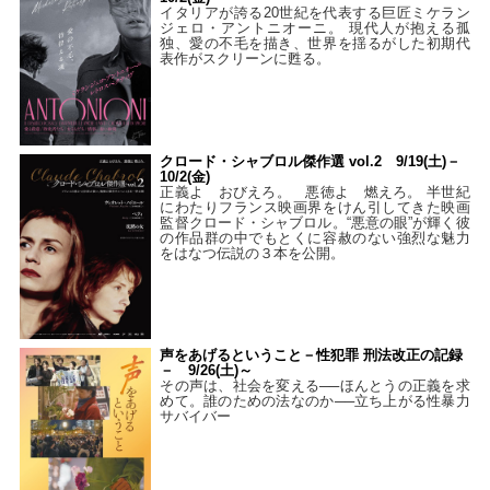
イタリアが誇る20世紀を代表する巨匠ミケラン
ジェロ・アントニオーニ。 現代人が抱える孤
独、愛の不毛を描き、世界を揺るがした初期代
表作がスクリーンに甦る。
クロード・シャブロル傑作選 vol.2 9/19(土)－
10/2(金)
正義よ おびえろ。 悪徳よ 燃えろ。 半世紀
にわたりフランス映画界をけん引してきた映画
監督クロード・シャブロル。“悪意の眼”が輝く彼
の作品群の中でもとくに容赦のない強烈な魅力
をはなつ伝説の３本を公開。
声をあげるということ－性犯罪 刑法改正の記録
－ 9/26(土)～
その声は、社会を変える──ほんとうの正義を求
めて。誰のための法なのか──立ち上がる性暴力
サバイバー