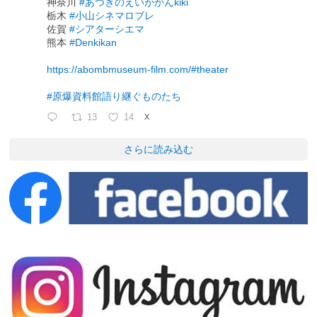
神奈川
#あつぎのえいがかんkiki
栃木
#小山シネマロブレ
佐賀
#シアターシエマ
熊本
#Denkikan
https://abombmuseum-film.com/#theater
#原爆資料館語り継ぐものたち
13
14
X
さらに読み込む