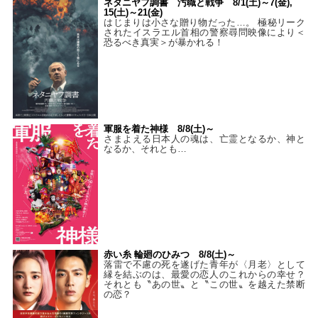
ネタニヤフ調書 汚職と戦争 8/1(土)～7(金),
15(土)～21(金)
はじまりは小さな贈り物だった…。 極秘リーク
されたイスラエル首相の警察尋問映像により＜
恐るべき真実＞が暴かれる！
軍服を着た神様 8/8(土)～
さまよえる日本人の魂は、亡霊となるか、神と
なるか、それとも…
赤い糸 輪廻のひみつ 8/8(土)～
落雷で不慮の死を遂げた青年が〈月老〉として
縁を結ぶのは、最愛の恋人のこれからの幸せ？
それとも〝あの世〟と〝この世〟を越えた禁断
の恋？