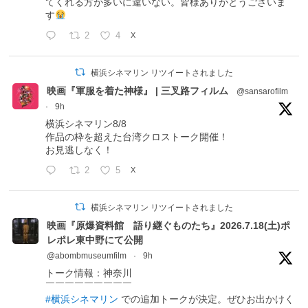
てくれる方が多いに違いない。皆様ありがとうございま
す
2
4
X
横浜シネマリン リツイートされました
映画『軍服を着た神様』 | 三叉路フィルム
@sansarofilm
·
9h
横浜シネマリン8/8
作品の枠を超えた台湾クロストーク開催！
お見逃しなく！
2
5
X
横浜シネマリン リツイートされました
映画『原爆資料館 語り継ぐものたち』2026.7.18(土)ポ
レポレ東中野にて公開
@abombmuseumfilm
·
9h
トーク情報：神奈川
￣￣￣￣￣￣￣￣￣
#横浜シネマリン
での追加トークが決定。ぜひお出かけく