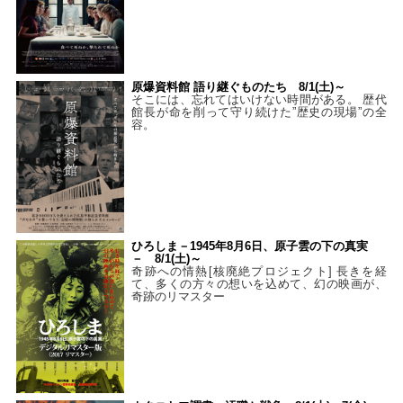
原爆資料館 語り継ぐものたち 8/1(土)～
そこには、忘れてはいけない時間がある。 歴代
館長が命を削って守り続けた”歴史の現場”の全
容。
ひろしま－1945年8月6日、原子雲の下の真実
－ 8/1(土)～
奇跡への情熱[核廃絶プロジェクト] 長きを経
て、多くの方々の想いを込めて、幻の映画が、
奇跡のリマスター