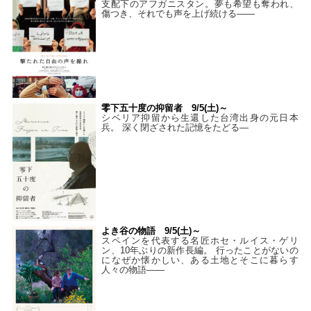
支配下のアフガニスタン。夢も希望も奪われ、
傷つき、それでも声を上げ続ける——
零下五十度の抑留者 9/5(土)～
シベリア抑留から生還した台湾出身の元日本
兵。 深く閉ざされた記憶をたどる—
よき谷の物語 9/5(土)～
スペインを代表する名匠ホセ・ルイス・ゲリ
ン、10年ぶりの新作長編。 行ったことがないの
になぜか懐かしい、ある土地とそこに暮らす
人々の物語――