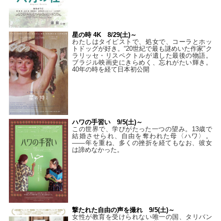
星の時 4K 8/29(土)～
わたしはタイピストで、処⼥で、コーラとホッ
トドッグが好き。“20世紀で最も謎めいた作家”ク
ラリッセ・リスペクトルが遺した最後の物語。
ブラジル映画史にきらめく、忘れがたい輝き。
40年の時を経て⽇本初公開
ハワの手習い 9/5(土)～
この世界で、学びがたった一つの望み。13歳で
結婚させられ、自由を奪われた母〈ハワ〉。
——年を重ね、多くの挫折を経てもなお、彼女
は諦めなかった。
撃たれた自由の声を撮れ 9/5(土)～
女性が教育を受けられない唯一の国、タリバン