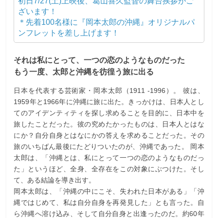
初日7/27(土)上映後、葛山喜久監督の舞台挨拶がご
ざいます！
＊先着100名様に『岡本太郎の沖縄』オリジナルパ
ンフレットを差し上げます！
それは私にとって、一つの恋のようなものだった
もう一度、太郎と沖縄を彷徨う旅に出る
日本を代表する芸術家・岡本太郎（1911 -1996）。 彼は、
1959年と1966年に沖縄に旅に出た。きっかけは、日本人とし
てのアイデンティティを探し求めることを目的に、日本中を
旅したことだった。彼の究めたかったものは、日本人とはな
にか？自分自身とはなにかの答えを求めることだった。その
旅のいちばん最後にたどりついたのが、沖縄であった。 岡本
太郎は、「沖縄とは、私にとって一つの恋のようなものだっ
た」というほど、全身、全存在をこの対象にぶつけた。そし
て、ある結論を導き出す。
岡本太郎は、「沖縄の中にこそ、失われた日本がある」「沖
縄ではじめて、私は自分自身を再発見した」とも言った。自
ら沖縄へ溶け込み、そして自分自身と出逢ったのだ。約60年