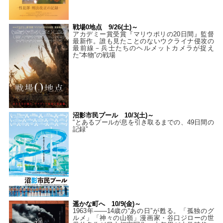
戦場0地点 9/26(土)～
アカデミー賞受賞『マリウポリの20日間』監督
最新作。誰も見たことのないウクライナ侵攻の
最前線－兵士たちのヘルメットカメラが捉え
た“本物”の戦場
沼影市民プール 10/3(土)～
“とあるプールが息を引き取るまでの、49日間の
記録”
遥かな町へ 10/9(金)～
1963年――14歳の“あの日”が甦る。「孤独のグ
ルメ」「神々の山嶺」漫画家・谷口ジローの世