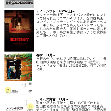
ナイトシフト 10/24(土)～
サッチャー政権下、ポストパンク時代のロンド
ンで撮られたミニマル＆リミナルな対抗映画。
ロンドン・ノッティングヒルにあるポートベロ
ー・ホテル。ライブを終えたバンドマンたち、
おちぶれた伯爵夫人、夜通しポーカーに興じる
男たち…。ホテルは幽霊が彷徨うような境界的
な空間へと化していく。
春樹 11月～
挫折の先で、それでも時間は流れていく—— 釜
山国際映画祭と東京国際映画祭で3冠受賞。 チ
ャン・リュル（張律）監督最新2作、待望の同時
公開。
ルオムの黄昏 11月～
消えた恋人の痕跡と、探すほど遠ざかる道——
釜山国際映画祭と東京国際映画祭で3冠受賞。
チャン・リュル（張律）監督最新2作、待望の同