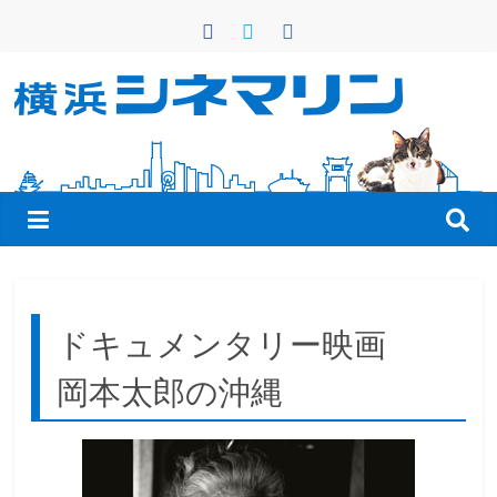
コ
ン
テ
ン
横
ツ
へ
浜
ス
キ
シ
ッ
プ
ネ
ドキュメンタリー映画
マ
岡本太郎の沖縄
リ
ン