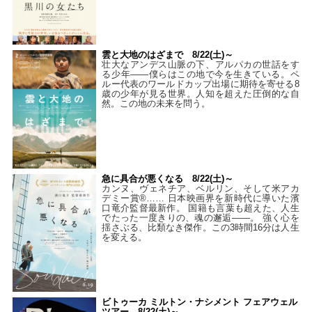
雲と大地のはざまで 8/22(土)～
壮大なアンデス山脈の下、アルパカの世話をす
る少年――僕らはこの地で今を生きている。ペ
ルー代表のワールドカップ出場に期待を寄せる8
歳の少年が見る世界。人知を超えた圧倒的な自
然。この地の未来を問う。
急に具合が悪くなる 8/22(土)～
カンヌ、ヴェネチア、ベルリン、そして米アカ
デミー賞®…… 日本映画界を新時代に導いた濱
口竜介監督最新作。 国籍も言葉も超えた、人生
でたった一度きりの、魂の邂逅――。 強く心を
揺さぶる、比類なき傑作。この3時間16分は人生
を変える。
ビトゥーカ ミルトン・ナシメント フェアウェル
ツアー 8/22(土)～