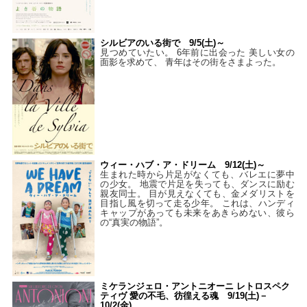
シルビアのいる街で 9/5(土)～
見つめていたい。 6年前に出会った 美しい女の
面影を求めて、 青年はその街をさまよった。
ウィー・ハブ・ア・ドリーム 9/12(土)～
生まれた時から片足がなくても、バレエに夢中
の少女。 地震で片足を失っても、ダンスに励む
親友同士。 目が見えなくても、金メダリストを
目指し風を切って走る少年。 これは、ハンディ
キャップがあっても未来をあきらめない、彼ら
の“真実の物語”。
ミケランジェロ・アントニオーニ レトロスペク
ティヴ 愛の不毛、彷徨える魂 9/19(土)－
10/2(金)