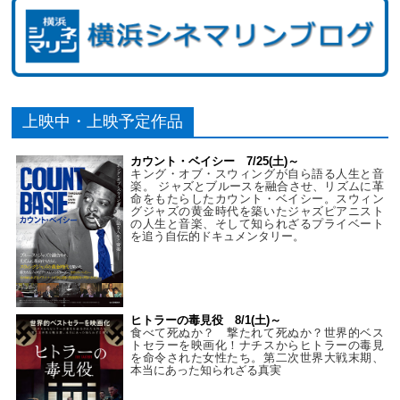
上映中・上映予定作品
カウント・ベイシー 7/25(土)～
キング・オブ・スウィングが自ら語る人生と音
楽。 ジャズとブルースを融合させ、リズムに革
命をもたらしたカウント・ベイシー。スウィン
グジャズの黄金時代を築いたジャズピアニスト
の人生と音楽、そして知られざるプライベート
を追う自伝的ドキュメンタリー。
ヒトラーの毒見役 8/1(土)～
食べて死ぬか？ 撃たれて死ぬか？世界的ベス
トセラーを映画化！ナチスからヒトラーの毒見
を命令された女性たち。第二次世界大戦末期、
本当にあった知られざる真実