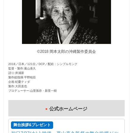
観
た
い
映
画
は
©2018 岡本太郎の沖縄製作委員会
こ
の
2018／日本／121分／DCP／配給：シンプルモンク
街
監督・製作:葛山喜久
語り:井浦新
で
製作総指揮:平野暁臣
企画:杞憂ティダ
製作:大田直也
プロデューサー:山里孫存・新里一樹
公式ホームページ
舞台挨拶&プレゼント