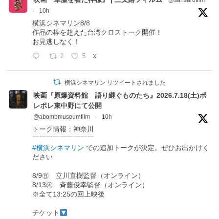
@sansarofilm
·
10h
横浜シネマリン8/8
作品の枠を超えた台湾クロストーク開催！
お見逃しなく！
2
5
X
横浜シネマリン リツイートされました
映画『原爆資料館 語り継ぐものたち』2026.7.18(土)ポ
レポレ東中野にて公開
@abombmuseumfilm
·
10h
トーク情報：神奈川
￣￣￣￣￣￣￣￣￣
#横浜シネマリン
での追加トークが決定。ぜひお出かけく
ださい
8/9㊐ 立川直樹監督（オンライン）
8/13㊍ 斉藤俊幸監督（オンライン）
※全て13:25の回上映後
チケット