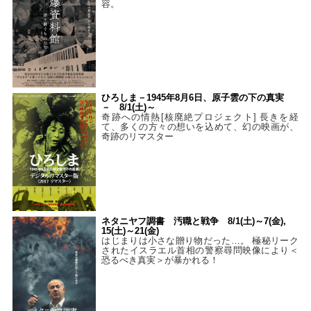
容。
ひろしま－1945年8月6日、原子雲の下の真実
－ 8/1(土)～
奇跡への情熱[核廃絶プロジェクト] 長きを経
て、多くの方々の想いを込めて、幻の映画が、
奇跡のリマスター
ネタニヤフ調書 汚職と戦争 8/1(土)～7(金),
15(土)～21(金)
はじまりは小さな贈り物だった…。 極秘リーク
されたイスラエル首相の警察尋問映像により＜
恐るべき真実＞が暴かれる！