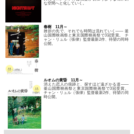
な空間へと化していく。
春樹 11月～
挫折の先で、それでも時間は流れていく—— 釜
山国際映画祭と東京国際映画祭で3冠受賞。 チ
ャン・リュル（張律）監督最新2作、待望の同時
公開。
ルオムの黄昏 11月～
消えた恋人の痕跡と、探すほど遠ざかる道——
釜山国際映画祭と東京国際映画祭で3冠受賞。
チャン・リュル（張律）監督最新2作、待望の同
時公開。