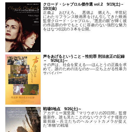
クロード・シャブロル傑作選 vol.2 9/19(土)－
10/2(金)
正義よ おびえろ。 悪徳よ 燃えろ。 半世紀
にわたりフランス映画界をけん引してきた映画
監督クロード・シャブロル。“悪意の眼”が輝く彼
の作品群の中でもとくに容赦のない強烈な魅力
をはなつ伝説の３本を公開。
声をあげるということ－性犯罪 刑法改正の記録
－ 9/26(土)～
その声は、社会を変える──ほんとうの正義を求
めて。誰のための法なのか──立ち上がる性暴力
サバイバー
戦場0地点 9/26(土)～
アカデミー賞受賞『マリウポリの20日間』監督
最新作。誰も見たことのないウクライナ侵攻の
最前線－兵士たちのヘルメットカメラが捉え
た“本物”の戦場