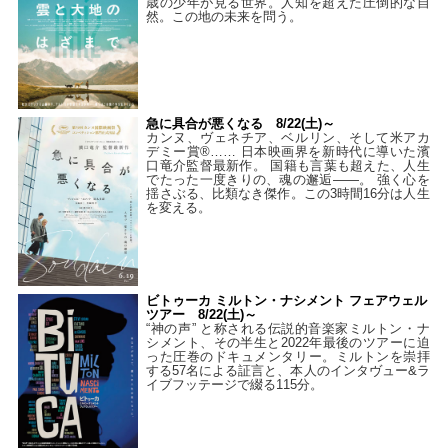
歳の少年が見る世界。人知を超えた圧倒的な自
然。この地の未来を問う。
急に具合が悪くなる 8/22(土)～
カンヌ、ヴェネチア、ベルリン、そして米アカ
デミー賞®…… 日本映画界を新時代に導いた濱
口竜介監督最新作。 国籍も言葉も超えた、人生
でたった一度きりの、魂の邂逅――。 強く心を
揺さぶる、比類なき傑作。この3時間16分は人生
を変える。
ビトゥーカ ミルトン・ナシメント フェアウェル
ツアー 8/22(土)～
“神の声” と称される伝説的音楽家ミルトン・ナ
シメント、その半生と2022年最後のツアーに迫
った圧巻のドキュメンタリー。ミルトンを崇拝
する57名による証言と、本人のインタヴュー&ラ
イブフッテージで綴る115分。