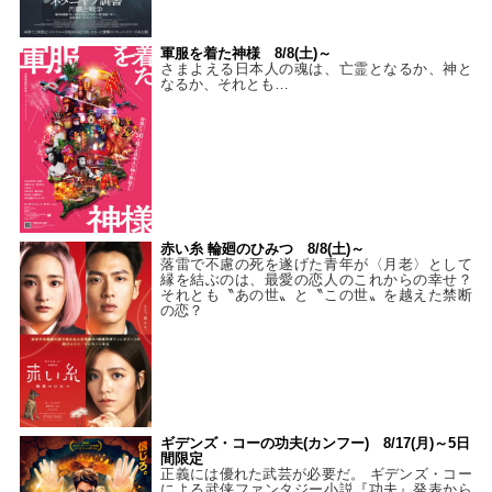
軍服を着た神様 8/8(土)～
さまよえる日本人の魂は、亡霊となるか、神と
なるか、それとも…
赤い糸 輪廻のひみつ 8/8(土)～
落雷で不慮の死を遂げた青年が〈月老〉として
縁を結ぶのは、最愛の恋人のこれからの幸せ？
それとも〝あの世〟と〝この世〟を越えた禁断
の恋？
ギデンズ・コーの功夫(カンフー) 8/17(月)～5日
間限定
正義には優れた武芸が必要だ。 ギデンズ・コー
による武侠ファンタジー小説『功夫』発表から