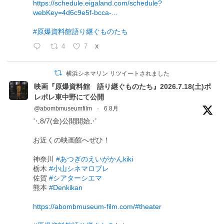
https://schedule.eigaland.com/schedule?
webKey=4d6c9e5f-bcca-...
#原爆資料館語り継ぐものたち
4
7
X
横浜シネマリン リツイートされました
映画『原爆資料館 語り継ぐものたち』2026.7.18(土)ポ
レポレ東中野にて公開
@abombmuseumfilm
·
6 8月
⋱8/7(金)公開開始⋰
お近くの映画館へぜひ！
神奈川
#あつぎのえいがかんkiki
栃木
#小山シネマロブレ
佐賀
#シアターシエマ
熊本
#Denkikan
https://abombmuseum-film.com/#theater