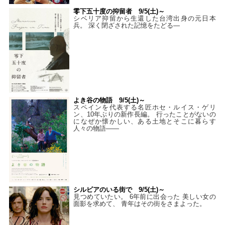
零下五十度の抑留者 9/5(土)～
シベリア抑留から生還した台湾出身の元日本
兵。 深く閉ざされた記憶をたどる—
よき谷の物語 9/5(土)～
スペインを代表する名匠ホセ・ルイス・ゲリ
ン、10年ぶりの新作長編。 行ったことがないの
になぜか懐かしい、ある土地とそこに暮らす
人々の物語――
シルビアのいる街で 9/5(土)～
見つめていたい。 6年前に出会った 美しい女の
面影を求めて、 青年はその街をさまよった。