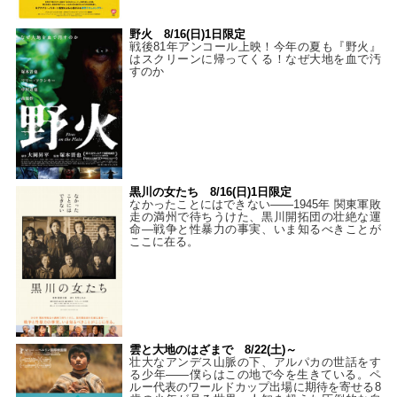
野火 8/16(日)1日限定
戦後81年アンコール上映！今年の夏も『野火』
はスクリーンに帰ってくる！なぜ大地を血で汚
すのか
黒川の女たち 8/16(日)1日限定
なかったことにはできない——1945年 関東軍敗
走の満州で待ちうけた、黒川開拓団の壮絶な運
命―戦争と性暴力の事実、いま知るべきことが
ここに在る。
雲と大地のはざまで 8/22(土)～
壮大なアンデス山脈の下、アルパカの世話をす
る少年――僕らはこの地で今を生きている。ペ
ルー代表のワールドカップ出場に期待を寄せる8