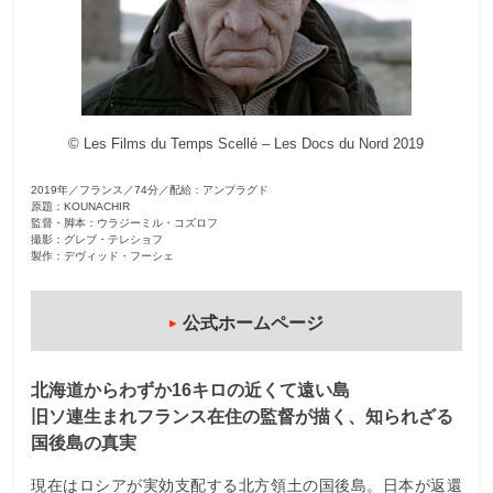
観
た
い
映
© Les Films du Temps Scellé – Les Docs du Nord 2019
画
は
2019年／フランス／74分／配給：アンプラグド
こ
原題：KOUNACHIR
の
監督・脚本：ウラジーミル・コズロフ
撮影：グレブ・テレショフ
街
製作：デヴィッド・フーシェ
で
公式ホームページ
北海道からわずか16キロの近くて遠い島
旧ソ連生まれフランス在住の監督が描く、知られざる
国後島の真実
現在はロシアが実効支配する北方領土の国後島。日本が返還