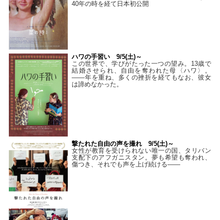
40年の時を経て⽇本初公開
ハワの手習い 9/5(土)～
この世界で、学びがたった一つの望み。13歳で
結婚させられ、自由を奪われた母〈ハワ〉。
——年を重ね、多くの挫折を経てもなお、彼女
は諦めなかった。
撃たれた自由の声を撮れ 9/5(土)～
女性が教育を受けられない唯一の国、タリバン
支配下のアフガニスタン。夢も希望も奪われ、
傷つき、それでも声を上げ続ける——