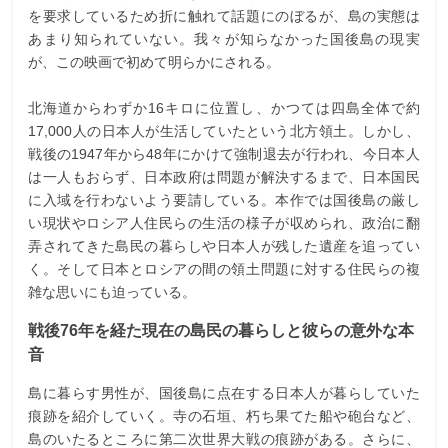
を要求しているため折に触れて話題にのぼるが、島の実態は
あまり知られていない。我々が知らなかった国後島の現実
が、この映画で初めて明らかにされる。
北海道からわずか16キロに位置し、かつては四島全体で約
17,000人の日本人が生活していたという北方領土。しかし、
戦後の1947年から48年にかけて強制退去が行われ、今日本人
は一人もおらず、日本政府は問題が解決するまで、日本国民
に入域を行わないよう要請している。本作では国後島の厳し
い現状やロシア人住民らの生活の様子が収められ、政治に翻
弄されてきた島民の暮らしや日本人が残した遺産を追ってい
く。そして日本とロシアの間の領土問題に対する住民らの複
雑な思いにも迫っている。
戦後76年を経た現在の島民の暮らしと彼らの意外な本
音
島に暮らす男性が、国後島に点在する日本人が暮らしていた
痕跡を紹介していく。寺の石垣、朽ち果てた船や砲台など、
島のいたるところに第二次世界大戦の痕跡がある。さらに、