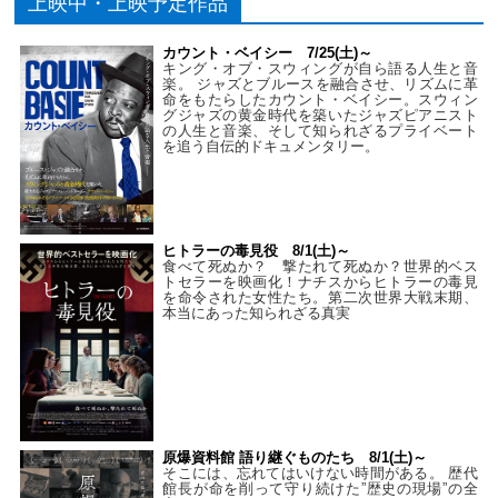
上映中・上映予定作品
カウント・ベイシー 7/25(土)～
キング・オブ・スウィングが自ら語る人生と音
楽。 ジャズとブルースを融合させ、リズムに革
命をもたらしたカウント・ベイシー。スウィン
グジャズの黄金時代を築いたジャズピアニスト
の人生と音楽、そして知られざるプライベート
を追う自伝的ドキュメンタリー。
ヒトラーの毒見役 8/1(土)～
食べて死ぬか？ 撃たれて死ぬか？世界的ベス
トセラーを映画化！ナチスからヒトラーの毒見
を命令された女性たち。第二次世界大戦末期、
本当にあった知られざる真実
原爆資料館 語り継ぐものたち 8/1(土)～
そこには、忘れてはいけない時間がある。 歴代
館長が命を削って守り続けた”歴史の現場”の全