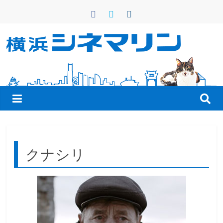
コ
ン
テ
ン
横
ツ
へ
浜
ス
キ
シ
ッ
プ
ネ
クナシリ
マ
リ
ン