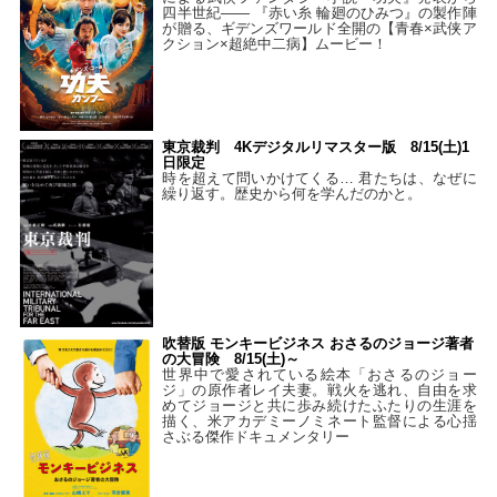
四半世紀―― 『赤い糸 輪廻のひみつ』の製作陣
が贈る、ギデンズワールド全開の【青春×武侠ア
クション×超絶中二病】ムービー！
東京裁判 4Kデジタルリマスター版 8/15(土)1
日限定
時を超えて問いかけてくる… 君たちは、なぜに
繰り返す。歴史から何を学んだのかと。
吹替版 モンキービジネス おさるのジョージ著者
の大冒険 8/15(土)～
世界中で愛されている絵本「おさるのジョー
ジ」の原作者レイ夫妻。戦火を逃れ、自由を求
めてジョージと共に歩み続けたふたりの生涯を
描く、米アカデミーノミネート監督による心揺
さぶる傑作ドキュメンタリー