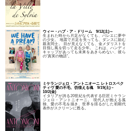
ウィー・ハブ・ア・ドリーム 9/12(土)～
生まれた時から片足がなくても、バレエに夢中
の少女。 地震で片足を失っても、ダンスに励む
親友同士。 目が見えなくても、金メダリストを
目指し風を切って走る少年。 これは、ハンディ
キャップがあっても未来をあきらめない、彼ら
の“真実の物語”。
ミケランジェロ・アントニオーニ レトロスペク
ティヴ 愛の不毛、彷徨える魂 9/19(土)－
10/2(金)
イタリアが誇る20世紀を代表する巨匠ミケラン
ジェロ・アントニオーニ。 現代人が抱える孤
独、愛の不毛を描き、世界を揺るがした初期代
表作がスクリーンに甦る。