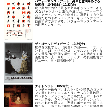
パフォーマンス・アート：身体と空間をめぐる
映画祭 10/10(土)－10/23(金)
現代美術において最もエネルギッシュで、不可
欠なジャンルへと進化を遂げたパフォーマン
ス・アート。シーンを創造し、革新してきた先
駆者たちのドキュメンタリーをラインナップ。
自由すぎて深すぎる、パフォーマンス・アート
の世界へようこそ。
ザ・ゴールドディガーズ 10/24(土)～
世界を支配する、《黄金》の謎――。『オルラ
ンド』（92）や『タンゴ・レッスン』（97）な
どで世界的な評価を得たイギリスを代表する映
画監督の一人、サリー・ポッターの長編監督デ
ビュー作、国内劇場初公開！
ナイトシフト 10/24(土)～
サッチャー政権下、ポストパンク時代のロンド
ンで撮られたミニマル＆リミナルな対抗映画。
ロンドン・ノッティングヒルにあるポートベロ
ー・ホテル。ライブを終えたバンドマンたち、
おちぶれた伯爵夫人、夜通しポーカーに興じる
男たち…。ホテルは幽霊が彷徨うような境界的