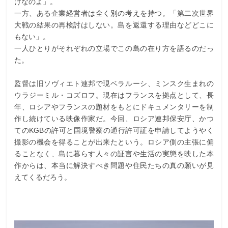
けなのよ」。
一方、ある企業経営者は全く別の考えを持つ。「第二次世界
大戦の結果の再検討はしない。島を返還する理由などどこに
もない」。
一人ひとりがそれぞれの立場でこの島の在り方を語るのだっ
た。
監督は旧ソヴィエト連邦で現ベラルーシ、ミンスク生まれの
ウラジーミル・コズロフ。現在はフランスを拠点として、長
年、ロシアやフランスの題材をもとにドキュメンタリーを制
作し続けている映像作家だ。今回、ロシア連邦保安庁、かつ
てのKGBの許可と国境警察の通行許可証を申請してようやく
撮影の機会を得ることが出来たという。ロシア側の主張に偏
ることなく、島に暮らす人々の証言や生活の実態を映した本
作からは、本当に解決すべき問題や住民たちの真の願いが見
えてくるだろう。