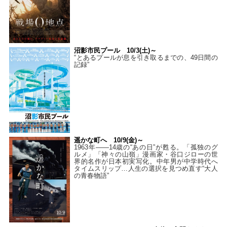
沼影市民プール 10/3(土)～
“とあるプールが息を引き取るまでの、49日間の
記録”
遥かな町へ 10/9(金)～
1963年――14歳の“あの日”が甦る。「孤独のグ
ルメ」「神々の山嶺」漫画家・谷口ジローの世
界的名作が日本初実写化。中年男が中学時代へ
タイムスリップ…人生の選択を見つめ直す“大人
の青春物語”