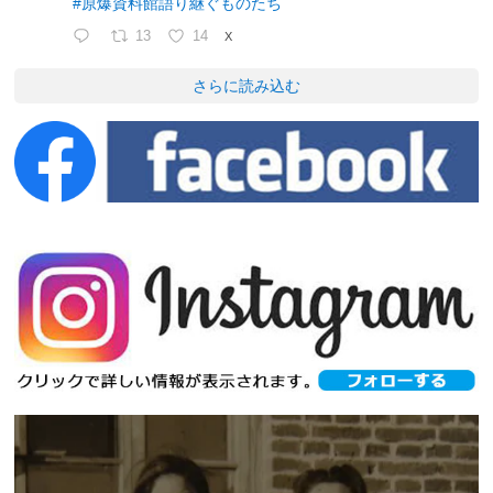
#原爆資料館語り継ぐものたち
13
14
X
さらに読み込む