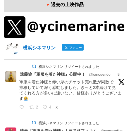
過去の上映作品
横浜シネマリン
フォロー
横浜シネマリン リツイートされました
遠藤協『軍服を着た神様』公開中！
@kanouendo
·
9h
軍服を着た神様と赤い糸のチケット売れ数が同数で
推移していて深く感動しました。きっと2本続けて見
てくれる方が多いに違いない。皆様ありがとうございま
す
2
4
X
横浜シネマリン リツイートされました
映画『軍服を着た神様』 | 三叉路フィルム