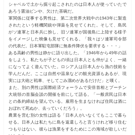
シャベルで土から掘り起こされたのは日本人が使っていたで
あろう醤油ビンや、欠けた茶碗だ。
軍関係に従事する男性は、第二次世界大戦中の1943年に製造
されたという軽機関銃や弾薬を見せてくれた。そして、島民
がソ連軍と日本兵に扮し、旧ソ連軍が国後島に上陸する様子
をイメージした映像も見せてくれる。「我々はソ連軍司令部
の代表だ。日本軍駐屯部隊に無条件降伏を要求する・・・」
ある高齢の男性は静かに語り出した。「1946年から49年の話
をしよう。私たちが子どもの頃は日本人とも仲がよく、一緒
になってよく遊んでいた。ロシア人は日本人から漁の技術を
学んだんだ。ここは自然や温泉などの観光資源もあるが、現
実には大砲と戦車、そしてごみ溜めがあるだけだ」と嘆く。
また、別の男性は国際経済フォーラムで安倍首相とプーチン
大統領の首脳会談の開催を前にして語る。「一般庶民は日本
との条約締結を望んでいる。雇用を生まなければ住民は酒に
おぼれて死ぬか、去っていくだろう」。
農業を営む別の女性は語る「日本人がいなくてもここで暮ら
せる。日本人は私たちに島を返還しろと言うけれど移り住む
つもりはない。彼らは漁業をするためにこの海域が欲しいだ