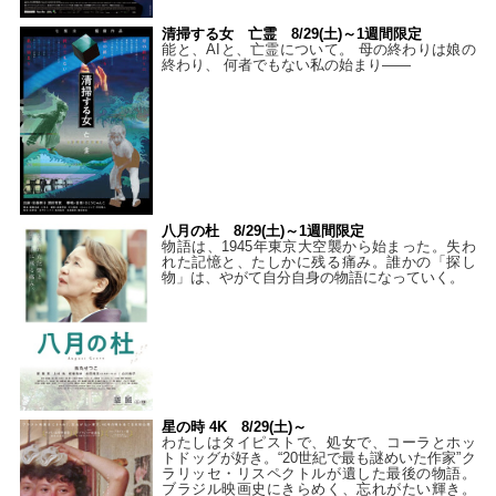
清掃する女 亡霊 8/29(土)～1週間限定
能と、AIと、亡霊について。 母の終わりは娘の
終わり、 何者でもない私の始まり――
八月の杜 8/29(土)～1週間限定
物語は、1945年東京大空襲から始まった。失わ
れた記憶と、たしかに残る痛み。誰かの「探し
物」は、やがて自分自身の物語になっていく。
星の時 4K 8/29(土)～
わたしはタイピストで、処⼥で、コーラとホッ
トドッグが好き。“20世紀で最も謎めいた作家”ク
ラリッセ・リスペクトルが遺した最後の物語。
ブラジル映画史にきらめく、忘れがたい輝き。