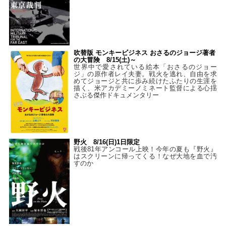
吹替版 モンキービジネス おさるのジョージ著者
の大冒険 8/15(土)～
世界中で愛されている絵本「おさるのジョー
ジ」の原作者レイ夫妻。戦火を逃れ、自由を求
めてジョージと共に歩み続けたふたりの生涯を
描く、米アカデミーノミネート監督による心揺
さぶる傑作ドキュメンタリー
野火 8/16(日)1日限定
戦後81年アンコール上映！今年の夏も『野火』
はスクリーンに帰ってくる！なぜ大地を血で汚
すのか