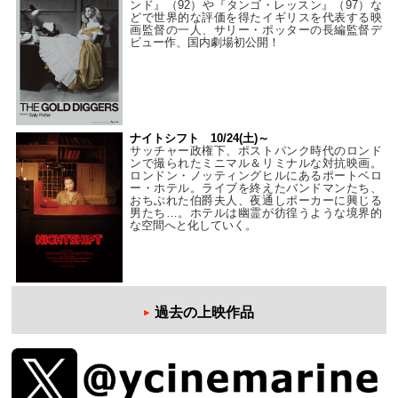
ンド』（92）や『タンゴ・レッスン』（97）な
どで世界的な評価を得たイギリスを代表する映
画監督の一人、サリー・ポッターの長編監督デ
ビュー作、国内劇場初公開！
ナイトシフト 10/24(土)～
サッチャー政権下、ポストパンク時代のロンド
ンで撮られたミニマル＆リミナルな対抗映画。
ロンドン・ノッティングヒルにあるポートベロ
ー・ホテル。ライブを終えたバンドマンたち、
おちぶれた伯爵夫人、夜通しポーカーに興じる
男たち…。ホテルは幽霊が彷徨うような境界的
な空間へと化していく。
過去の上映作品