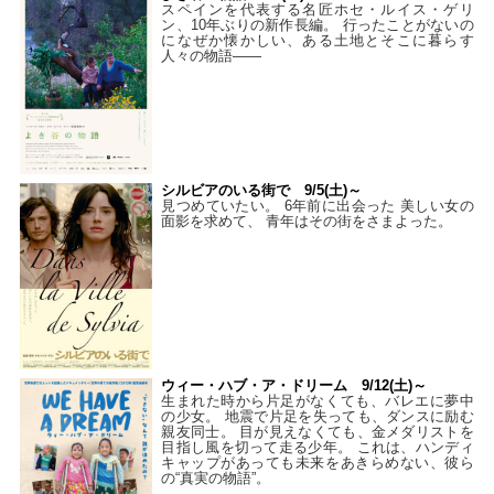
スペインを代表する名匠ホセ・ルイス・ゲリ
ン、10年ぶりの新作長編。 行ったことがないの
になぜか懐かしい、ある土地とそこに暮らす
人々の物語――
シルビアのいる街で 9/5(土)～
見つめていたい。 6年前に出会った 美しい女の
面影を求めて、 青年はその街をさまよった。
ウィー・ハブ・ア・ドリーム 9/12(土)～
生まれた時から片足がなくても、バレエに夢中
の少女。 地震で片足を失っても、ダンスに励む
親友同士。 目が見えなくても、金メダリストを
目指し風を切って走る少年。 これは、ハンディ
キャップがあっても未来をあきらめない、彼ら
の“真実の物語”。