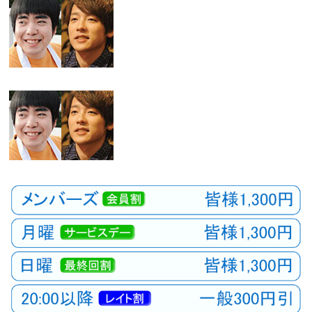
観
た
い
映
画
は
こ
の
街
で