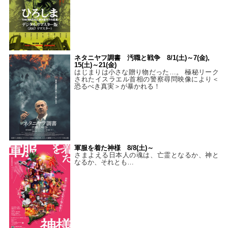
ネタニヤフ調書 汚職と戦争 8/1(土)～7(金),
15(土)～21(金)
はじまりは小さな贈り物だった…。 極秘リーク
されたイスラエル首相の警察尋問映像により＜
恐るべき真実＞が暴かれる！
軍服を着た神様 8/8(土)～
さまよえる日本人の魂は、亡霊となるか、神と
なるか、それとも…