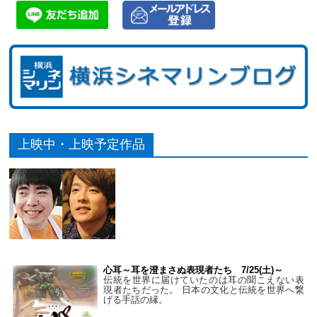
上映中・上映予定作品
心耳～耳を澄まさぬ表現者たち 7/25(土)～
伝統を世界に届けていたのは耳の聞こえない表
現者たちだった。 日本の文化と伝統を世界へ繋
げる手話の縁。