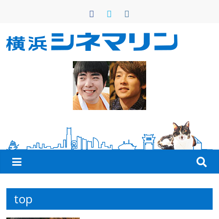
コ
ン
テ
ン
横
ツ
へ
浜
ス
キ
シ
ッ
プ
ネ
マ
リ
top
ン