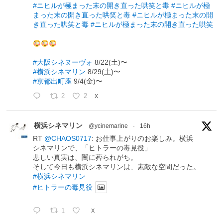
#ニヒルが極まった末の開き直った哄笑と毒
#ニヒルが極
まった末の開き直った哄笑と毒
#ニヒルが極まった末の開
き直った哄笑と毒
#ニヒルが極まった末の開き直った哄笑
#大阪シネヌーヴォ
8/22(土)〜
#横浜シネマリン
8/29(土)〜
#京都出町座
9/4(金)〜
2
2
X
横浜シネマリン
@ycinemarine
·
16h
RT
@CHAOS0717
: お仕事上がりのお楽しみ。横浜
シネマリンで、「ヒトラーの毒見役」
悲しい真実は、闇に葬られがち。
そして今日も横浜シネマリンは、素敵な空間だった。
#横浜シネマリン
#ヒトラーの毒見役
1
X