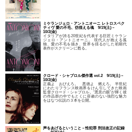
ミケランジェロ・アントニオーニ レトロスペク
ティヴ 愛の不毛、彷徨える魂 9/19(土)－
10/2(金)
イタリアが誇る20世紀を代表する巨匠ミケラン
ジェロ・アントニオーニ。 現代人が抱える孤
独、愛の不毛を描き、世界を揺るがした初期代
表作がスクリーンに甦る。
クロード・シャブロル傑作選 vol.2 9/19(土)－
10/2(金)
正義よ おびえろ。 悪徳よ 燃えろ。 半世紀
にわたりフランス映画界をけん引してきた映画
監督クロード・シャブロル。“悪意の眼”が輝く彼
の作品群の中でもとくに容赦のない強烈な魅力
をはなつ伝説の３本を公開。
声をあげるということ－性犯罪 刑法改正の記録