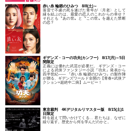
赤い糸 輪廻のひみつ 8/8(土)～
落雷で不慮の死を遂げた青年が〈月老〉として
縁を結ぶのは、最愛の恋人のこれからの幸せ？
それとも〝あの世〟と〝この世〟を越えた禁断
の恋？
ギデンズ・コーの功夫(カンフー) 8/17(月)～5日
間限定
正義には優れた武芸が必要だ。 ギデンズ・コー
による武侠ファンタジー小説『功夫』発表から
四半世紀―― 『赤い糸 輪廻のひみつ』の製作陣
が贈る、ギデンズワールド全開の【青春×武侠ア
クション×超絶中二病】ムービー！
東京裁判 4Kデジタルリマスター版 8/15(土)1
日限定
時を超えて問いかけてくる… 君たちは、なぜに
繰り返す。歴史から何を学んだのかと。