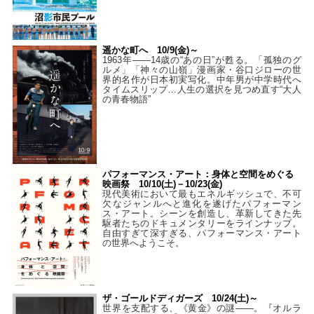
遥かな町へ 10/9(金)～
1963年――14歳の“あの日”が甦る。「孤独のグ
ルメ」「神々の山嶺」漫画家・谷口ジローの世
界的名作が日本初実写化。中年男が中学時代へ
タイムスリップ…人生の選択を見つめ直す“大人
の青春物語”
パフォーマンス・アート：身体と空間をめぐる
映画祭 10/10(土)－10/23(金)
現代美術において最もエネルギッシュで、不可
欠なジャンルへと進化を遂げたパフォーマン
ス・アート。シーンを創造し、革新してきた先
駆者たちのドキュメンタリーをラインナップ。
自由すぎて深すぎる、パフォーマンス・アート
の世界へようこそ。
ザ・ゴールドディガーズ 10/24(土)～
世界を支配する、《黄金》の謎――。『オルラ