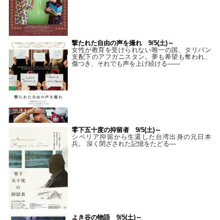
撃たれた自由の声を撮れ 9/5(土)～
女性が教育を受けられない唯一の国、タリバン
支配下のアフガニスタン。夢も希望も奪われ、
傷つき、それでも声を上げ続ける——
零下五十度の抑留者 9/5(土)～
シベリア抑留から生還した台湾出身の元日本
兵。 深く閉ざされた記憶をたどる—
よき谷の物語 9/5(土)～