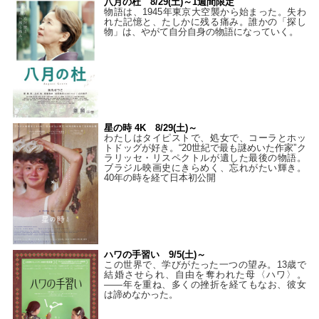
八月の杜 8/29(土)～1週間限定
物語は、1945年東京大空襲から始まった。失わ
れた記憶と、たしかに残る痛み。誰かの「探し
物」は、やがて自分自身の物語になっていく。
星の時 4K 8/29(土)～
わたしはタイピストで、処⼥で、コーラとホッ
トドッグが好き。“20世紀で最も謎めいた作家”ク
ラリッセ・リスペクトルが遺した最後の物語。
ブラジル映画史にきらめく、忘れがたい輝き。
40年の時を経て⽇本初公開
ハワの手習い 9/5(土)～
この世界で、学びがたった一つの望み。13歳で
結婚させられ、自由を奪われた母〈ハワ〉。
——年を重ね、多くの挫折を経てもなお、彼女
は諦めなかった。