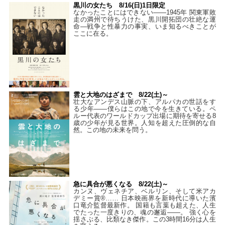
黒川の女たち 8/16(日)1日限定
なかったことにはできない——1945年 関東軍敗
走の満州で待ちうけた、黒川開拓団の壮絶な運
命―戦争と性暴力の事実、いま知るべきことが
ここに在る。
雲と大地のはざまで 8/22(土)～
壮大なアンデス山脈の下、アルパカの世話をす
る少年――僕らはこの地で今を生きている。ペ
ルー代表のワールドカップ出場に期待を寄せる8
歳の少年が見る世界。人知を超えた圧倒的な自
然。この地の未来を問う。
急に具合が悪くなる 8/22(土)～
カンヌ、ヴェネチア、ベルリン、そして米アカ
デミー賞®…… 日本映画界を新時代に導いた濱
口竜介監督最新作。 国籍も言葉も超えた、人生
でたった一度きりの、魂の邂逅――。 強く心を
揺さぶる、比類なき傑作。この3時間16分は人生