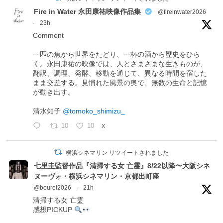
Fire in Water 永田康祐映像作品集
@fireinwater2026
·
23h
Comment
一匹の魚から世界をたどり、一杯の酒から歴史をひら
く。永田康祐の映像では、人とさまざまな生きものが、
翻訳、調理、発酵、移動を通じて、異なる時間を宿した
まま交差する。見慣れた風景の奥で、無数の生命と記憶
が動き出す。
清水知子
@tomoko_shimizu_
10
10
X
横浜シネマリン リツイートされました
七里圭監督作品『清掃する女 亡霊』8/22以降〜大阪シネ
ヌーヴォ・横浜シネマリン・京都出町座
@bourei2026
·
21h
清掃する女 亡霊
感想PICKUP