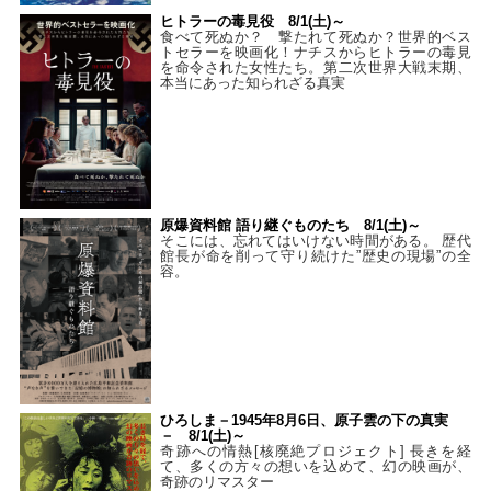
ヒトラーの毒見役 8/1(土)～
食べて死ぬか？ 撃たれて死ぬか？世界的ベス
トセラーを映画化！ナチスからヒトラーの毒見
を命令された女性たち。第二次世界大戦末期、
本当にあった知られざる真実
原爆資料館 語り継ぐものたち 8/1(土)～
そこには、忘れてはいけない時間がある。 歴代
館長が命を削って守り続けた”歴史の現場”の全
容。
ひろしま－1945年8月6日、原子雲の下の真実
－ 8/1(土)～
奇跡への情熱[核廃絶プロジェクト] 長きを経
て、多くの方々の想いを込めて、幻の映画が、
奇跡のリマスター