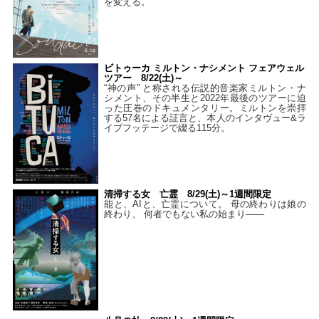
を変える。
ビトゥーカ ミルトン・ナシメント フェアウェル
ツアー 8/22(土)～
“神の声” と称される伝説的音楽家ミルトン・ナ
シメント、その半生と2022年最後のツアーに迫
った圧巻のドキュメンタリー。ミルトンを崇拝
する57名による証言と、本人のインタヴュー&ラ
イブフッテージで綴る115分。
清掃する女 亡霊 8/29(土)～1週間限定
能と、AIと、亡霊について。 母の終わりは娘の
終わり、 何者でもない私の始まり――