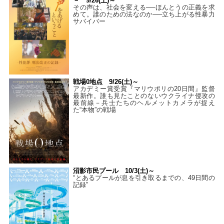
－ 9/26(土)～
その声は、社会を変える──ほんとうの正義を求
めて。誰のための法なのか──立ち上がる性暴力
サバイバー
戦場0地点 9/26(土)～
アカデミー賞受賞『マリウポリの20日間』監督
最新作。誰も見たことのないウクライナ侵攻の
最前線－兵士たちのヘルメットカメラが捉え
た“本物”の戦場
沼影市民プール 10/3(土)～
“とあるプールが息を引き取るまでの、49日間の
記録”