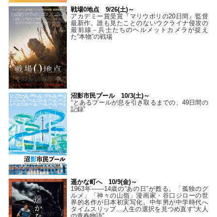
戦場0地点 9/26(土)～
アカデミー賞受賞『マリウポリの20日間』監督
最新作。誰も見たことのないウクライナ侵攻の
最前線－兵士たちのヘルメットカメラが捉え
た“本物”の戦場
沼影市民プール 10/3(土)～
“とあるプールが息を引き取るまでの、49日間の
記録”
遥かな町へ 10/9(金)～
1963年――14歳の“あの日”が甦る。「孤独のグ
ルメ」「神々の山嶺」漫画家・谷口ジローの世
界的名作が日本初実写化。中年男が中学時代へ
タイムスリップ…人生の選択を見つめ直す“大人
の青春物語”