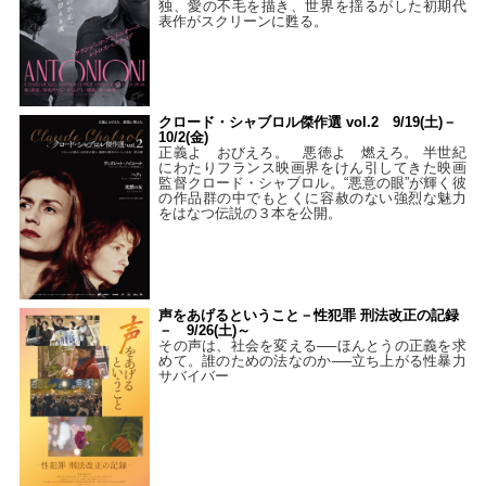
独、愛の不毛を描き、世界を揺るがした初期代
表作がスクリーンに甦る。
クロード・シャブロル傑作選 vol.2 9/19(土)－
10/2(金)
正義よ おびえろ。 悪徳よ 燃えろ。 半世紀
にわたりフランス映画界をけん引してきた映画
監督クロード・シャブロル。“悪意の眼”が輝く彼
の作品群の中でもとくに容赦のない強烈な魅力
をはなつ伝説の３本を公開。
声をあげるということ－性犯罪 刑法改正の記録
－ 9/26(土)～
その声は、社会を変える──ほんとうの正義を求
めて。誰のための法なのか──立ち上がる性暴力
サバイバー