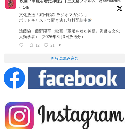
映画『軍服を着た神様』 | 三叉路フィルム
@sansarofilm
·
14h
文化放送「武田砂鉄 ラジオマガジン」
ポッドキャストで聞き逃し無料配信中
遠藤協・藤野陽平（映画『軍服を着た神様』監督＆文化
人類学者）（2026年8月3日放送分）
12
21
X
さらに読み込む