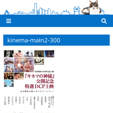
観
た
い
映
画
kinema-main2-300
は
こ
の
街
で