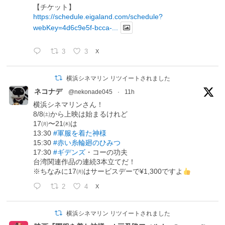
【チケット】
https://schedule.eigaland.com/schedule?
webKey=4d6c9e5f-bcca-...
3
3
X
横浜シネマリン リツイートされました
ネコナデ
@nekonade045
·
11h
横浜シネマリンさん！
8/8㈯から上映は始まるけれど
17㈪〜21㈭は
13:30
#軍服を着た神様
15:30
#赤い糸輪廻のひみつ
17:30
#ギデンズ
・コーの功夫
台湾関連作品の連続3本立てだ！
※ちなみに17㈪はサービスデーで¥1,300ですよ
2
4
X
横浜シネマリン リツイートされました