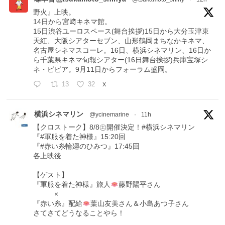
野火』上映。
14日から宮﨑キネマ館。
15日渋谷ユーロスペース(舞台挨拶)15日から大分玉津東
天紅、大阪シアターセブン、山形鶴岡まちなかキネマ、
名古屋シネマスコーレ。16日、横浜シネマリン、16日か
ら千葉県キネマ旬報シアター(16日舞台挨拶)兵庫宝塚シ
ネ・ピピア。9月11日からフォーラム盛岡。
13
32
X
横浜シネマリン
@ycinemarine
·
11h
【クロストーク】8/8㊏開催決定！#横浜シネマリン
『#軍服を着た神様』15:20回
『#赤い糸輪廻のひみつ』17:45回
各上映後
【ゲスト】
『軍服を着た神様』旅人
藤野陽平さん
×
『赤い糸』配給
葉山友美さん＆小島あつ子さん
さてさてどうなることやら！