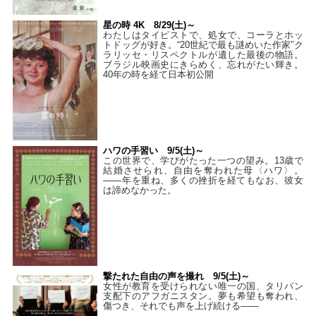
星の時 4K 8/29(土)～
わたしはタイピストで、処⼥で、コーラとホッ
トドッグが好き。“20世紀で最も謎めいた作家”ク
ラリッセ・リスペクトルが遺した最後の物語。
ブラジル映画史にきらめく、忘れがたい輝き。
40年の時を経て⽇本初公開
ハワの手習い 9/5(土)～
この世界で、学びがたった一つの望み。13歳で
結婚させられ、自由を奪われた母〈ハワ〉。
——年を重ね、多くの挫折を経てもなお、彼女
は諦めなかった。
撃たれた自由の声を撮れ 9/5(土)～
女性が教育を受けられない唯一の国、タリバン
支配下のアフガニスタン。夢も希望も奪われ、
傷つき、それでも声を上げ続ける——