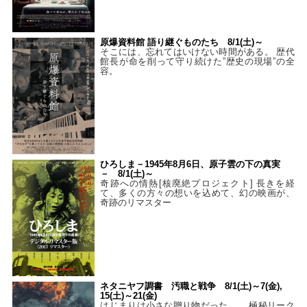
原爆資料館 語り継ぐものたち 8/1(土)～
そこには、忘れてはいけない時間がある。 歴代
館長が命を削って守り続けた”歴史の現場”の全
容。
ひろしま－1945年8月6日、原子雲の下の真実
－ 8/1(土)～
奇跡への情熱[核廃絶プロジェクト] 長きを経
て、多くの方々の想いを込めて、幻の映画が、
奇跡のリマスター
ネタニヤフ調書 汚職と戦争 8/1(土)～7(金),
15(土)～21(金)
はじまりは小さな贈り物だった…。 極秘リーク