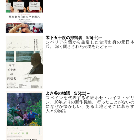
零下五十度の抑留者 9/5(土)～
シベリア抑留から生還した台湾出身の元日本
兵。 深く閉ざされた記憶をたどる—
よき谷の物語 9/5(土)～
スペインを代表する名匠ホセ・ルイス・ゲリ
ン、10年ぶりの新作長編。 行ったことがないの
になぜか懐かしい、ある土地とそこに暮らす
人々の物語――