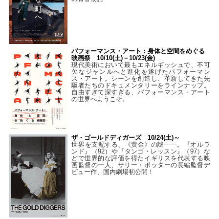
パフォーマンス・アート：身体と空間をめぐる
映画祭 10/10(土)－10/23(金)
現代美術において最もエネルギッシュで、不可
欠なジャンルへと進化を遂げたパフォーマン
ス・アート。シーンを創造し、革新してきた先
駆者たちのドキュメンタリーをラインナップ。
自由すぎて深すぎる、パフォーマンス・アート
の世界へようこそ。
ザ・ゴールドディガーズ 10/24(土)～
世界を支配する、《黄金》の謎――。『オルラ
ンド』（92）や『タンゴ・レッスン』（97）な
どで世界的な評価を得たイギリスを代表する映
画監督の一人、サリー・ポッターの長編監督デ
ビュー作、国内劇場初公開！