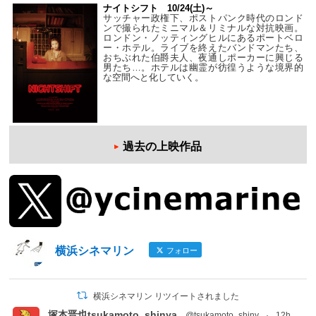
ナイトシフト 10/24(土)～
サッチャー政権下、ポストパンク時代のロンド
ンで撮られたミニマル＆リミナルな対抗映画。
ロンドン・ノッティングヒルにあるポートベロ
ー・ホテル。ライブを終えたバンドマンたち、
おちぶれた伯爵夫人、夜通しポーカーに興じる
男たち…。ホテルは幽霊が彷徨うような境界的
な空間へと化していく。
過去の上映作品
横浜シネマリン
フォロー
横浜シネマリン リツイートされました
塚本晋也tsukamoto_shinya
@tsukamoto_shiny
·
12h