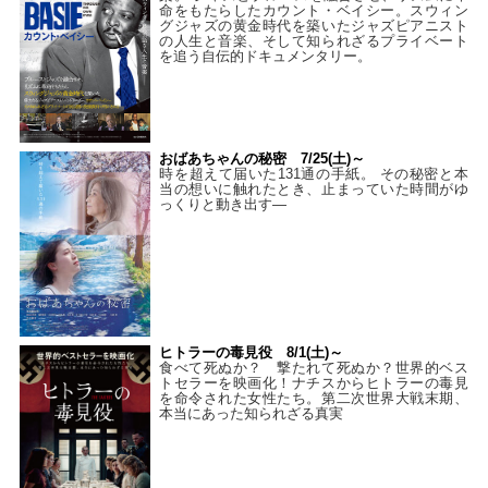
命をもたらしたカウント・ベイシー。スウィン
グジャズの黄金時代を築いたジャズピアニスト
の人生と音楽、そして知られざるプライベート
を追う自伝的ドキュメンタリー。
おばあちゃんの秘密 7/25(土)～
時を超えて届いた131通の手紙。 その秘密と本
当の想いに触れたとき、止まっていた時間がゆ
っくりと動き出す―
ヒトラーの毒見役 8/1(土)～
食べて死ぬか？ 撃たれて死ぬか？世界的ベス
トセラーを映画化！ナチスからヒトラーの毒見
を命令された女性たち。第二次世界大戦末期、
本当にあった知られざる真実