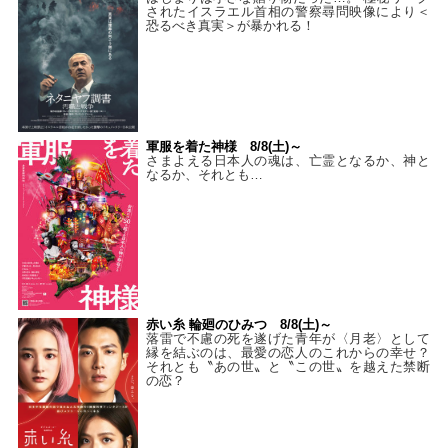
されたイスラエル首相の警察尋問映像により＜
恐るべき真実＞が暴かれる！
軍服を着た神様 8/8(土)～
さまよえる日本人の魂は、亡霊となるか、神と
なるか、それとも…
赤い糸 輪廻のひみつ 8/8(土)～
落雷で不慮の死を遂げた青年が〈月老〉として
縁を結ぶのは、最愛の恋人のこれからの幸せ？
それとも〝あの世〟と〝この世〟を越えた禁断
の恋？