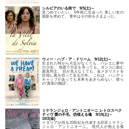
シルビアのいる街で 9/5(土)～
見つめていたい。 6年前に出会った 美しい女の
面影を求めて、 青年はその街をさまよった。
ウィー・ハブ・ア・ドリーム 9/12(土)～
生まれた時から片足がなくても、バレエに夢中
の少女。 地震で片足を失っても、ダンスに励む
親友同士。 目が見えなくても、金メダリストを
目指し風を切って走る少年。 これは、ハンディ
キャップがあっても未来をあきらめない、彼ら
の“真実の物語”。
ミケランジェロ・アントニオーニ レトロスペク
ティヴ 愛の不毛、彷徨える魂 9/19(土)－
10/2(金)
イタリアが誇る20世紀を代表する巨匠ミケラン
ジェロ・アントニオーニ。 現代人が抱える孤