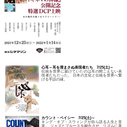
心耳～耳を澄まさぬ表現者たち 7/25(土)～
伝統を世界に届けていたのは耳の聞こえない表
現者たちだった。 日本の文化と伝統を世界へ繋
げる手話の縁。
カウント・ベイシー 7/25(土)～
キング・オブ・スウィングが自ら語る人生と音
楽。 ジャズとブルースを融合させ、リズムに革