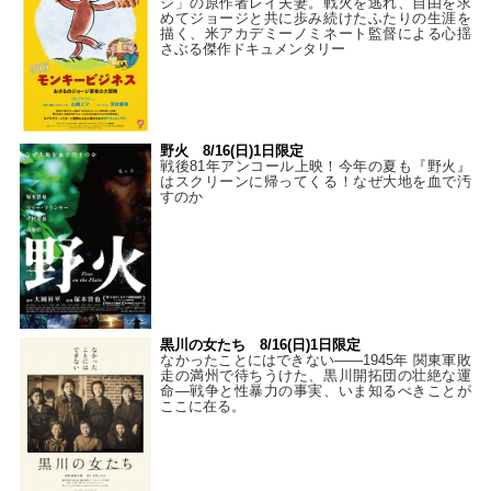
ジ」の原作者レイ夫妻。戦火を逃れ、自由を求
めてジョージと共に歩み続けたふたりの生涯を
描く、米アカデミーノミネート監督による心揺
さぶる傑作ドキュメンタリー
野火 8/16(日)1日限定
戦後81年アンコール上映！今年の夏も『野火』
はスクリーンに帰ってくる！なぜ大地を血で汚
すのか
黒川の女たち 8/16(日)1日限定
なかったことにはできない——1945年 関東軍敗
走の満州で待ちうけた、黒川開拓団の壮絶な運
命―戦争と性暴力の事実、いま知るべきことが
ここに在る。