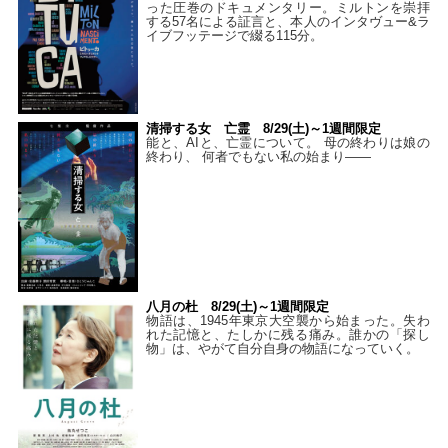
った圧巻のドキュメンタリー。ミルトンを崇拝
する57名による証言と、本人のインタヴュー&ラ
イブフッテージで綴る115分。
清掃する女 亡霊 8/29(土)～1週間限定
能と、AIと、亡霊について。 母の終わりは娘の
終わり、 何者でもない私の始まり――
八月の杜 8/29(土)～1週間限定
物語は、1945年東京大空襲から始まった。失わ
れた記憶と、たしかに残る痛み。誰かの「探し
物」は、やがて自分自身の物語になっていく。