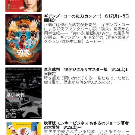
ギデンズ・コーの功夫(カンフー) 8/17(月)～5日
間限定
正義には優れた武芸が必要だ。 ギデンズ・コー
による武侠ファンタジー小説『功夫』発表から
四半世紀―― 『赤い糸 輪廻のひみつ』の製作陣
が贈る、ギデンズワールド全開の【青春×武侠ア
クション×超絶中二病】ムービー！
東京裁判 4Kデジタルリマスター版 8/15(土)1
日限定
時を超えて問いかけてくる… 君たちは、なぜに
繰り返す。歴史から何を学んだのかと。
吹替版 モンキービジネス おさるのジョージ著者
の大冒険 8/15(土)～
世界中で愛されている絵本「おさるのジョー