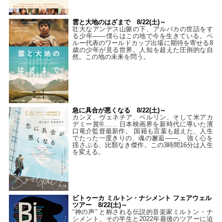
雲と大地のはざまで 8/22(土)～
壮大なアンデス山脈の下、アルパカの世話をす
る少年――僕らはこの地で今を生きている。ペ
ルー代表のワールドカップ出場に期待を寄せる8
歳の少年が見る世界。人知を超えた圧倒的な自
然。この地の未来を問う。
急に具合が悪くなる 8/22(土)～
カンヌ、ヴェネチア、ベルリン、そして米アカ
デミー賞®…… 日本映画界を新時代に導いた濱
口竜介監督最新作。 国籍も言葉も超えた、人生
でたった一度きりの、魂の邂逅――。 強く心を
揺さぶる、比類なき傑作。この3時間16分は人生
を変える。
ビトゥーカ ミルトン・ナシメント フェアウェル
ツアー 8/22(土)～
“神の声” と称される伝説的音楽家ミルトン・ナ
シメント、その半生と2022年最後のツアーに迫