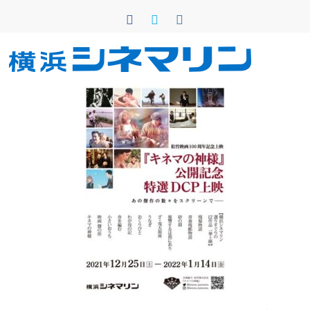
コ
ン
テ
ン
横
ツ
へ
浜
ス
キ
シ
ッ
プ
ネ
マ
リ
ン