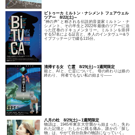
ビトゥーカ ミルトン・ナシメント フェアウェル
ツアー 8/22(土)～
“神の声” と称される伝説的音楽家ミルトン・ナ
シメント、その半生と2022年最後のツアーに迫
った圧巻のドキュメンタリー。ミルトンを崇拝
する57名による証言と、本人のインタヴュー&ラ
イブフッテージで綴る115分。
清掃する女 亡霊 8/29(土)～1週間限定
能と、AIと、亡霊について。 母の終わりは娘の
終わり、 何者でもない私の始まり――
八月の杜 8/29(土)～1週間限定
物語は、1945年東京大空襲から始まった。失わ
れた記憶と、たしかに残る痛み。誰かの「探し
物」は、やがて自分自身の物語になっていく。