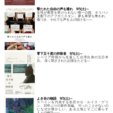
撃たれた自由の声を撮れ 9/5(土)～
女性が教育を受けられない唯一の国、タリバン
支配下のアフガニスタン。夢も希望も奪われ、
傷つき、それでも声を上げ続ける——
零下五十度の抑留者 9/5(土)～
シベリア抑留から生還した台湾出身の元日本
兵。 深く閉ざされた記憶をたどる—
よき谷の物語 9/5(土)～
スペインを代表する名匠ホセ・ルイス・ゲリ
ン、10年ぶりの新作長編。 行ったことがないの
になぜか懐かしい、ある土地とそこに暮らす
人々の物語――