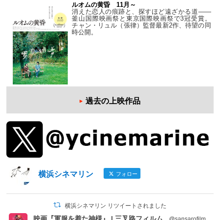
ルオムの黄昏 11月～
消えた恋人の痕跡と、探すほど遠ざかる道——
釜山国際映画祭と東京国際映画祭で3冠受賞。
チャン・リュル（張律）監督最新2作、待望の同
時公開。
過去の上映作品
横浜シネマリン
フォロー
横浜シネマリン リツイートされました
映画『軍服を着た神様』 | 三叉路フィルム
@sansarofilm