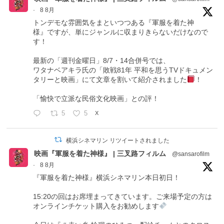
·
8 8月
トンデモな雰囲気をまといつつある『軍服を着た神
様』ですが、単にジャンルに収まりきらないだけなので
す！
最新の「週刊金曜日」8/7・14合併号では、
ワタナベアキラ氏の「敗戦81年 平和を思うTVドキュメン
タリーと映画」にて文章を割いて紹介されました
！
「愉快で立派な民俗文化映画」との評！
5
5
X
横浜シネマリン リツイートされました
映画『軍服を着た神様』 | 三叉路フィルム
@sansarofilm
·
8 8月
『軍服を着た神様』横浜シネマリン本日初日！
15:20の回はお席埋まってきています。ご来場予定の方は
オンラインチケット購入をお勧めします