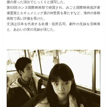
腰の座った演出でじっくりと描写した。
第53回カンヌ国際映画祭で絶賛され、みごと国際映画批評家
連盟賞とエキュメニック賞のW受賞を果たすなど、海外の各映
画祭で高い評価を受けた。
主演は日本を代表する名優・役所広司。劇中の兄妹を宮崎将
と、あおいの実の兄妹が演じた。