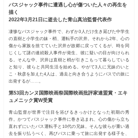
バスジャック事件に遭遇し心が傷ついた人々の再生を
描く
2022年3月21日に逝去した青山真治監督代表作
凄惨なバスジャック事件で、わずか3人だけ生き延びた中学生
の直樹と小学生の妹・梢、運転手の沢井。それから2年、心の
傷から家族を捨てていた沢井が故郷に戻ってくるが、時を同
じくして謎の連続殺人事件が発生、彼に疑いの目が向けられ
る。そんな中、沢井は直樹と梢が引きこもって暮らしている
と知り、彼らと共同生活を始める。やがて3人に兄妹のいと
こ・秋彦を加えた4人は、過去と向き合うようにバスでの旅に
出発するが……。
第53回カンヌ国際映画祭国際映画批評家連盟賞・エキ
ュメニック賞W受賞
青山監督が世界で注目を浴びるきっかけとなった初期の秀
作。かつてバスジャック事件に巻き込まれ、心の傷から立ち
直れずにいたバス運転手と10代の兄妹。そんな彼らが重い過
去を振り払うべく、再びバスに乗って旅に出発する様子を、