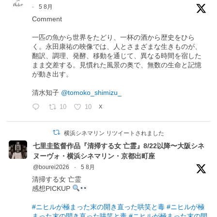
·
5 8月
Comment
一匹の魚から世界をたどり、一杯の酒から歴史をひら
く。永田康祐の映像では、人とさまざまな生きものが、
翻訳、調理、発酵、移動を通じて、異なる時間を宿した
まま交差する。見慣れた風景の奥で、無数の生命と記憶
が動き出す。
清水知子
@tomoko_shimizu_
10
10
X
横浜シネマリン リツイートされました
七里圭監督作品『清掃する女 亡霊』8/22以降〜大阪シネ
ヌーヴォ・横浜シネマリン・京都出町座
@bourei2026
·
5 8月
清掃する女 亡霊
感想PICKUP
#ニヒルが極まった末の開き直った哄笑と毒
#ニヒルが極
まった末の開き直った哄笑と毒
#ニヒルが極まった末の開