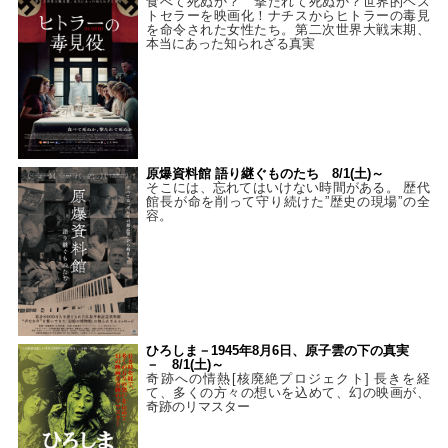
食べて死ぬか？ 撃たれて死ぬか？世界的ベス
トセラーを映画化！ナチスからヒトラーの毒見
を命令された女性たち。第二次世界大戦末期、
本当にあった知られざる真実
原爆資料館 語り継ぐものたち 8/1(土)～
そこには、忘れてはいけない時間がある。 歴代
館長が命を削って守り続けた”歴史の現場”の全
容。
ひろしま－1945年8月6日、原子雲の下の真実
－ 8/1(土)～
奇跡への情熱[核廃絶プロジェクト] 長きを経
て、多くの方々の想いを込めて、幻の映画が、
奇跡のリマスター