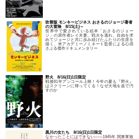
吹替版 モンキービジネス おさるのジョージ著者
の大冒険 8/15(土)～
世界中で愛されている絵本「おさるのジョー
ジ」の原作者レイ夫妻。戦火を逃れ、自由を求
めてジョージと共に歩み続けたふたりの生涯を
描く、米アカデミーノミネート監督による心揺
さぶる傑作ドキュメンタリー
野火 8/16(日)1日限定
戦後81年アンコール上映！今年の夏も『野火』
はスクリーンに帰ってくる！なぜ大地を血で汚
すのか
黒川の女たち 8/16(日)1日限定
なかったことにはできない——1945年 関東軍敗