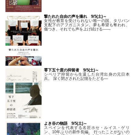
撃たれた自由の声を撮れ 9/5(土)～
女性が教育を受けられない唯一の国、タリバン
支配下のアフガニスタン。夢も希望も奪われ、
傷つき、それでも声を上げ続ける——
零下五十度の抑留者 9/5(土)～
シベリア抑留から生還した台湾出身の元日本
兵。 深く閉ざされた記憶をたどる—
よき谷の物語 9/5(土)～
スペインを代表する名匠ホセ・ルイス・ゲリ
ン、10年ぶりの新作長編。 行ったことがないの