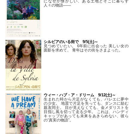
になぜか懐かしい、ある土地とそこに暮らす
人々の物語――
シルビアのいる街で 9/5(土)～
見つめていたい。 6年前に出会った 美しい女の
面影を求めて、 青年はその街をさまよった。
ウィー・ハブ・ア・ドリーム 9/12(土)～
生まれた時から片足がなくても、バレエに夢中
の少女。 地震で片足を失っても、ダンスに励む
親友同士。 目が見えなくても、金メダリストを
目指し風を切って走る少年。 これは、ハンディ
キャップがあっても未来をあきらめない、彼ら
の“真実の物語”。