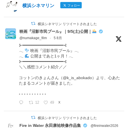
横浜シネマリン
フォロー
横浜シネマリン リツイートされました
映画『沼影市民プール』｜9/5(土)公開｜
@numakage_film
·
5 8月
⊱━━━━━━━━━━━━━━━━━━⊰
𓂃
映画『沼影市民プール』𓂃
𓂃
公開まであと1ヶ月！𓂃
⊱━━━━━━━━━━━━━━━━━━⊰
＼＼感想コメント紹介／／
コットンのきょんさん（@k_is_abokado）より、心あた
たまるコメントが届きました。
◦ ◦ ◦ ◦ ◦ ◦ ◦ ◦ ◦ ◦ ◦
12
49
X
横浜シネマリン リツイートされました
Fire in Water 永田康祐映像作品集
@fireinwater2026