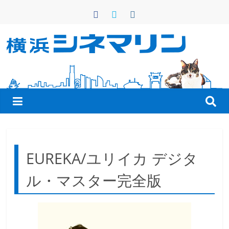
コ
ン
テ
ン
横
ツ
へ
浜
ス
キ
シ
ッ
プ
ネ
EUREKA/ユリイカ デジタ
マ
ル・マスター完全版
リ
ン