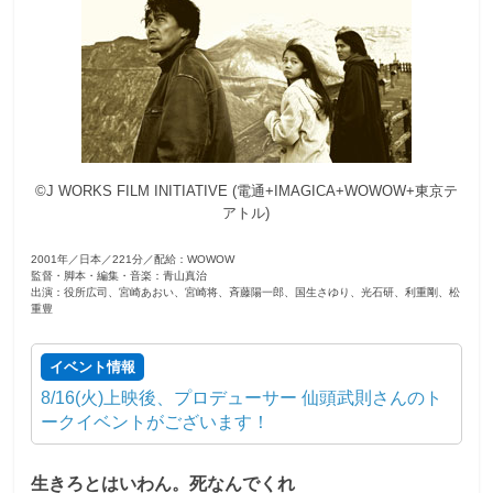
観
た
い
映
画
は
©J WORKS FILM INITIATIVE (電通+IMAGICA+WOWOW+東京テ
こ
アトル)
の
街
2001年／日本／221分／配給：WOWOW
で
監督・脚本・編集・音楽：青山真治
出演：役所広司、宮崎あおい、宮崎将、斉藤陽一郎、国生さゆり、光石研、利重剛、松
重豊
イベント情報
8/16(火)上映後、プロデューサー 仙頭武則さんのト
ークイベントがございます！
生きろとはいわん。死なんでくれ