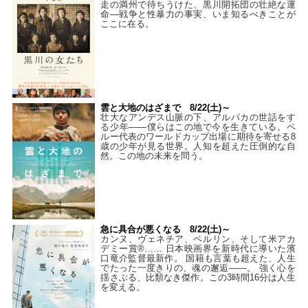
走の満州で待ちうけた、黒川開拓団の壮絶な運
命―戦争と性暴力の事実、いま知るべきことが
ここに在る。
雲と大地のはざまで 8/22(土)～
壮大なアンデス山脈の下、アルパカの世話をす
る少年――僕らはこの地で今を生きている。ペ
ルー代表のワールドカップ出場に期待を寄せる8
歳の少年が見る世界。人知を超えた圧倒的な自
然。この地の未来を問う。
急に具合が悪くなる 8/22(土)～
カンヌ、ヴェネチア、ベルリン、そして米アカ
デミー賞®…… 日本映画界を新時代に導いた濱
口竜介監督最新作。 国籍も言葉も超えた、人生
でたった一度きりの、魂の邂逅――。 強く心を
揺さぶる、比類なき傑作。この3時間16分は人生
を変える。