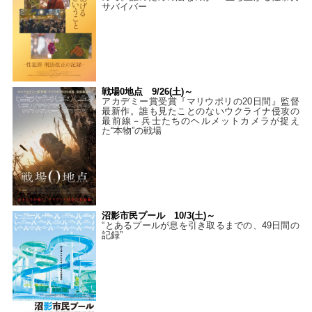
サバイバー
戦場0地点 9/26(土)～
アカデミー賞受賞『マリウポリの20日間』監督
最新作。誰も見たことのないウクライナ侵攻の
最前線－兵士たちのヘルメットカメラが捉え
た“本物”の戦場
沼影市民プール 10/3(土)～
“とあるプールが息を引き取るまでの、49日間の
記録”