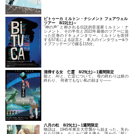
ビトゥーカ ミルトン・ナシメント フェアウェル
ツアー 8/22(土)～
“神の声” と称される伝説的音楽家ミルトン・ナ
シメント、その半生と2022年最後のツアーに迫
った圧巻のドキュメンタリー。ミルトンを崇拝
する57名による証言と、本人のインタヴュー&ラ
イブフッテージで綴る115分。
清掃する女 亡霊 8/29(土)～1週間限定
能と、AIと、亡霊について。 母の終わりは娘の
終わり、 何者でもない私の始まり――
八月の杜 8/29(土)～1週間限定
物語は、1945年東京大空襲から始まった。失わ
れた記憶と、たしかに残る痛み。誰かの「探し