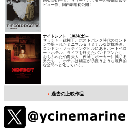
画監督の一人、サリー・ポッターの長編監督デ
ビュー作、国内劇場初公開！
ナイトシフト 10/24(土)～
サッチャー政権下、ポストパンク時代のロンド
ンで撮られたミニマル＆リミナルな対抗映画。
ロンドン・ノッティングヒルにあるポートベロ
ー・ホテル。ライブを終えたバンドマンたち、
おちぶれた伯爵夫人、夜通しポーカーに興じる
男たち…。ホテルは幽霊が彷徨うような境界的
な空間へと化していく。
過去の上映作品