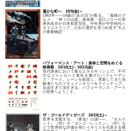
遥かな町へ 10/9(金)～
1963年――14歳の“あの日”が甦る。「孤独のグ
ルメ」「神々の山嶺」漫画家・谷口ジローの世
界的名作が日本初実写化。中年男が中学時代へ
タイムスリップ…人生の選択を見つめ直す“大人
の青春物語”
パフォーマンス・アート：身体と空間をめぐる
映画祭 10/10(土)－10/23(金)
現代美術において最もエネルギッシュで、不可
欠なジャンルへと進化を遂げたパフォーマン
ス・アート。シーンを創造し、革新してきた先
駆者たちのドキュメンタリーをラインナップ。
自由すぎて深すぎる、パフォーマンス・アート
の世界へようこそ。
ザ・ゴールドディガーズ 10/24(土)～
世界を支配する、《黄金》の謎――。『オルラ
ンド』（92）や『タンゴ・レッスン』（97）な
どで世界的な評価を得たイギリスを代表する映