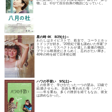
物」は、やがて自分自身の物語になっていく。
星の時 4K 8/29(土)～
わたしはタイピストで、処⼥で、コーラとホッ
トドッグが好き。“20世紀で最も謎めいた作家”ク
ラリッセ・リスペクトルが遺した最後の物語。
ブラジル映画史にきらめく、忘れがたい輝き。
40年の時を経て⽇本初公開
ハワの手習い 9/5(土)～
この世界で、学びがたった一つの望み。13歳で
結婚させられ、自由を奪われた母〈ハワ〉。
——年を重ね、多くの挫折を経てもなお、彼女
は諦めなかった。