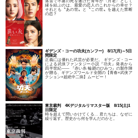
落雷で不慮の死を遂げた青年が〈月老〉として
縁を結ぶのは、最愛の恋人のこれからの幸せ？
それとも〝あの世〟と〝この世〟を越えた禁断
の恋？
ギデンズ・コーの功夫(カンフー) 8/17(月)～5日
間限定
正義には優れた武芸が必要だ。 ギデンズ・コー
による武侠ファンタジー小説『功夫』発表から
四半世紀―― 『赤い糸 輪廻のひみつ』の製作陣
が贈る、ギデンズワールド全開の【青春×武侠ア
クション×超絶中二病】ムービー！
東京裁判 4Kデジタルリマスター版 8/15(土)1
日限定
時を超えて問いかけてくる… 君たちは、なぜに
繰り返す。歴史から何を学んだのかと。