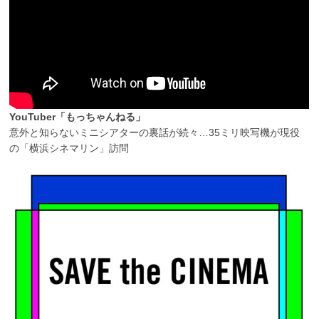
YouTuber「もっちゃんねる」
意外と知らないミニシアターの裏話が続々…35ミリ映写機が現役
の「横浜シネマリン」訪問