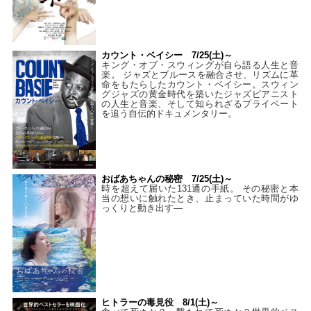
カウント・ベイシー 7/25(土)～
キング・オブ・スウィングが自ら語る人生と音
楽。 ジャズとブルースを融合させ、リズムに革
命をもたらしたカウント・ベイシー。スウィン
グジャズの黄金時代を築いたジャズピアニスト
の人生と音楽、そして知られざるプライベート
を追う自伝的ドキュメンタリー。
おばあちゃんの秘密 7/25(土)～
時を超えて届いた131通の手紙。 その秘密と本
当の想いに触れたとき、止まっていた時間がゆ
っくりと動き出す―
ヒトラーの毒見役 8/1(土)～