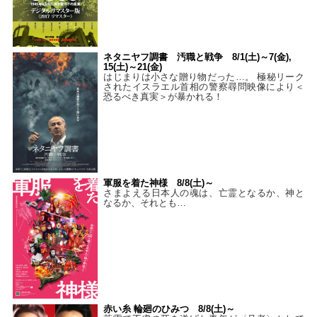
ネタニヤフ調書 汚職と戦争 8/1(土)～7(金),
15(土)～21(金)
はじまりは小さな贈り物だった…。 極秘リーク
されたイスラエル首相の警察尋問映像により＜
恐るべき真実＞が暴かれる！
軍服を着た神様 8/8(土)～
さまよえる日本人の魂は、亡霊となるか、神と
なるか、それとも…
赤い糸 輪廻のひみつ 8/8(土)～