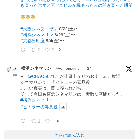
き直った哄笑と毒
#ニヒルが極まった末の開き直った哄笑
#大阪シネヌーヴォ
8/22(土)〜
#横浜シネマリン
8/29(土)〜
#京都出町座
9/4(金)〜
2
2
X
横浜シネマリン
@ycinemarine
·
24h
RT
@CHAOS0717
: お仕事上がりのお楽しみ。横浜
シネマリンで、「ヒトラーの毒見役」
悲しい真実は、闇に葬られがち。
そして今日も横浜シネマリンは、素敵な空間だった。
#横浜シネマリン
#ヒトラーの毒見役
1
X
さらに読み込む