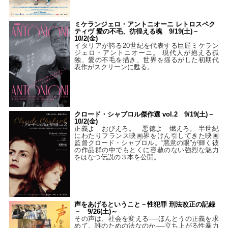
ミケランジェロ・アントニオーニ レトロスペク
ティヴ 愛の不毛、彷徨える魂 9/19(土)－
10/2(金)
イタリアが誇る20世紀を代表する巨匠ミケラン
ジェロ・アントニオーニ。 現代人が抱える孤
独、愛の不毛を描き、世界を揺るがした初期代
表作がスクリーンに甦る。
クロード・シャブロル傑作選 vol.2 9/19(土)－
10/2(金)
正義よ おびえろ。 悪徳よ 燃えろ。 半世紀
にわたりフランス映画界をけん引してきた映画
監督クロード・シャブロル。“悪意の眼”が輝く彼
の作品群の中でもとくに容赦のない強烈な魅力
をはなつ伝説の３本を公開。
声をあげるということ－性犯罪 刑法改正の記録
－ 9/26(土)～
その声は、社会を変える──ほんとうの正義を求
めて。誰のための法なのか──立ち上がる性暴力