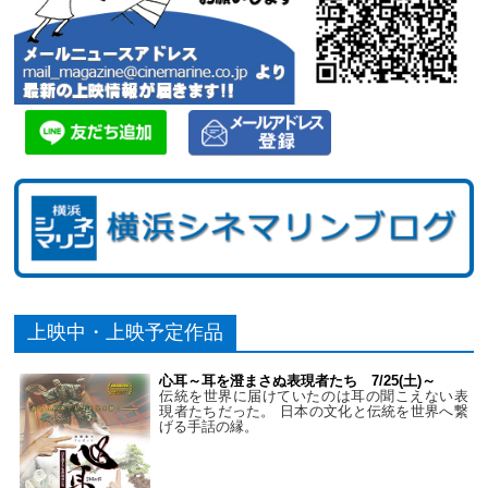
上映中・上映予定作品
心耳～耳を澄まさぬ表現者たち 7/25(土)～
伝統を世界に届けていたのは耳の聞こえない表
現者たちだった。 日本の文化と伝統を世界へ繋
げる手話の縁。