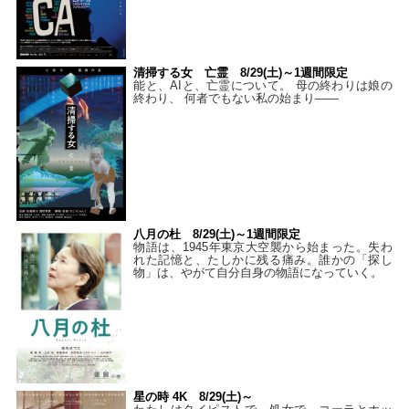
清掃する女 亡霊 8/29(土)～1週間限定
能と、AIと、亡霊について。 母の終わりは娘の
終わり、 何者でもない私の始まり――
八月の杜 8/29(土)～1週間限定
物語は、1945年東京大空襲から始まった。失わ
れた記憶と、たしかに残る痛み。誰かの「探し
物」は、やがて自分自身の物語になっていく。
星の時 4K 8/29(土)～