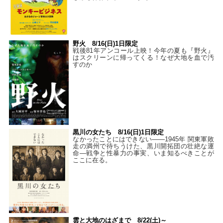
野火 8/16(日)1日限定
戦後81年アンコール上映！今年の夏も『野火』
はスクリーンに帰ってくる！なぜ大地を血で汚
すのか
黒川の女たち 8/16(日)1日限定
なかったことにはできない——1945年 関東軍敗
走の満州で待ちうけた、黒川開拓団の壮絶な運
命―戦争と性暴力の事実、いま知るべきことが
ここに在る。
雲と大地のはざまで 8/22(土)～