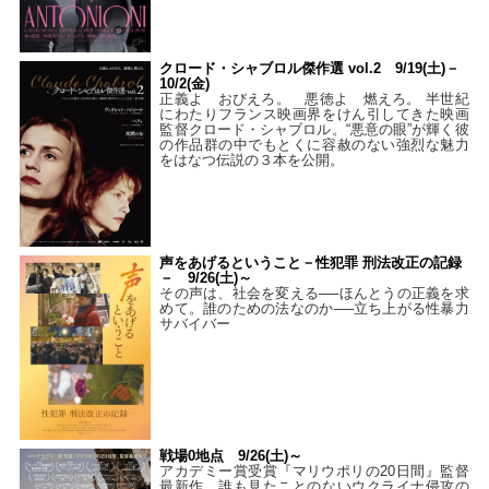
クロード・シャブロル傑作選 vol.2 9/19(土)－
10/2(金)
正義よ おびえろ。 悪徳よ 燃えろ。 半世紀
にわたりフランス映画界をけん引してきた映画
監督クロード・シャブロル。“悪意の眼”が輝く彼
の作品群の中でもとくに容赦のない強烈な魅力
をはなつ伝説の３本を公開。
声をあげるということ－性犯罪 刑法改正の記録
－ 9/26(土)～
その声は、社会を変える──ほんとうの正義を求
めて。誰のための法なのか──立ち上がる性暴力
サバイバー
戦場0地点 9/26(土)～
アカデミー賞受賞『マリウポリの20日間』監督
最新作。誰も見たことのないウクライナ侵攻の