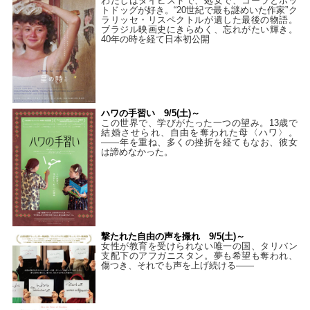
わたしはタイピストで、処⼥で、コーラとホッ
トドッグが好き。“20世紀で最も謎めいた作家”ク
ラリッセ・リスペクトルが遺した最後の物語。
ブラジル映画史にきらめく、忘れがたい輝き。
40年の時を経て⽇本初公開
ハワの手習い 9/5(土)～
この世界で、学びがたった一つの望み。13歳で
結婚させられ、自由を奪われた母〈ハワ〉。
——年を重ね、多くの挫折を経てもなお、彼女
は諦めなかった。
撃たれた自由の声を撮れ 9/5(土)～
女性が教育を受けられない唯一の国、タリバン
支配下のアフガニスタン。夢も希望も奪われ、
傷つき、それでも声を上げ続ける——