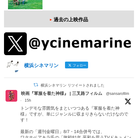
過去の上映作品
横浜シネマリン
フォロー
横浜シネマリン リツイートされました
映画『軍服を着た神様』 | 三叉路フィルム
@sansarofilm
·
15h
トンデモな雰囲気をまといつつある『軍服を着た神
様』ですが、単にジャンルに収まりきらないだけなので
す！
最新の「週刊金曜日」8/7・14合併号では、
ワタナベアキラ氏の「敗戦81年 平和を思うTVドキュメン