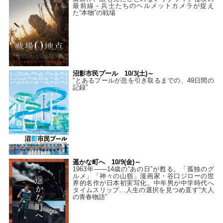
最前線－兵士たちのヘルメットカメラが捉え
た“本物”の戦場
沼影市民プール 10/3(土)～
“とあるプールが息を引き取るまでの、49日間の
記録”
遥かな町へ 10/9(金)～
1963年――14歳の“あの日”が甦る。「孤独のグ
ルメ」「神々の山嶺」漫画家・谷口ジローの世
界的名作が日本初実写化。中年男が中学時代へ
タイムスリップ…人生の選択を見つめ直す“大人
の青春物語”