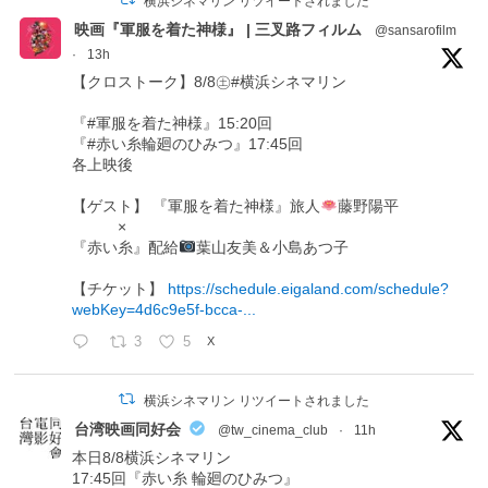
横浜シネマリン リツイートされました
映画『軍服を着た神様』 | 三叉路フィルム
@sansarofilm
·
13h
【クロストーク】8/8㊏#横浜シネマリン
『#軍服を着た神様』15:20回
『#赤い糸輪廻のひみつ』17:45回
各上映後
【ゲスト】 『軍服を着た神様』旅人
藤野陽平
×
『赤い糸』配給
葉山友美＆小島あつ子
【チケット】
https://schedule.eigaland.com/schedule?
webKey=4d6c9e5f-bcca-...
3
5
X
横浜シネマリン リツイートされました
台湾映画同好会
@tw_cinema_club
·
11h
本日8/8横浜シネマリン
17:45回『赤い糸 輪廻のひみつ』