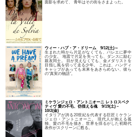
面影を求めて、 青年はその街をさまよった。
ウィー・ハブ・ア・ドリーム 9/12(土)～
生まれた時から片足がなくても、バレエに夢中
の少女。 地震で片足を失っても、ダンスに励む
親友同士。 目が見えなくても、金メダリストを
目指し風を切って走る少年。 これは、ハンディ
キャップがあっても未来をあきらめない、彼ら
の“真実の物語”。
ミケランジェロ・アントニオーニ レトロスペク
ティヴ 愛の不毛、彷徨える魂 9/19(土)－
10/2(金)
イタリアが誇る20世紀を代表する巨匠ミケラン
ジェロ・アントニオーニ。 現代人が抱える孤
独、愛の不毛を描き、世界を揺るがした初期代
表作がスクリーンに甦る。