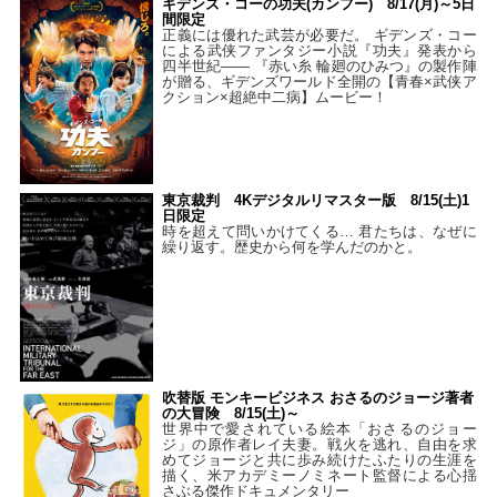
ギデンズ・コーの功夫(カンフー) 8/17(月)～5日
間限定
正義には優れた武芸が必要だ。 ギデンズ・コー
による武侠ファンタジー小説『功夫』発表から
四半世紀―― 『赤い糸 輪廻のひみつ』の製作陣
が贈る、ギデンズワールド全開の【青春×武侠ア
クション×超絶中二病】ムービー！
東京裁判 4Kデジタルリマスター版 8/15(土)1
日限定
時を超えて問いかけてくる… 君たちは、なぜに
繰り返す。歴史から何を学んだのかと。
吹替版 モンキービジネス おさるのジョージ著者
の大冒険 8/15(土)～
世界中で愛されている絵本「おさるのジョー
ジ」の原作者レイ夫妻。戦火を逃れ、自由を求
めてジョージと共に歩み続けたふたりの生涯を
描く、米アカデミーノミネート監督による心揺
さぶる傑作ドキュメンタリー