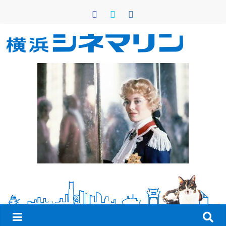
コ
ン
テ
ン
横
ツ
へ
浜
ス
キ
シ
ッ
プ
ネ
マ
リ
ン