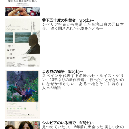
零下五十度の抑留者 9/5(土)～
シベリア抑留から生還した台湾出身の元日本
兵。 深く閉ざされた記憶をたどる—
よき谷の物語 9/5(土)～
スペインを代表する名匠ホセ・ルイス・ゲリ
ン、10年ぶりの新作長編。 行ったことがないの
になぜか懐かしい、ある土地とそこに暮らす
人々の物語――
シルビアのいる街で 9/5(土)～
見つめていたい。 6年前に出会った 美しい女の