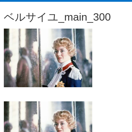
観
ベルサイユ_main_300
た
い
映
画
は
こ
の
街
で