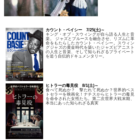
カウント・ベイシー 7/25(土)～
キング・オブ・スウィングが自ら語る人生と音
楽。 ジャズとブルースを融合させ、リズムに革
命をもたらしたカウント・ベイシー。スウィン
グジャズの黄金時代を築いたジャズピアニスト
の人生と音楽、そして知られざるプライベート
を追う自伝的ドキュメンタリー。
ヒトラーの毒見役 8/1(土)～
食べて死ぬか？ 撃たれて死ぬか？世界的ベス
トセラーを映画化！ナチスからヒトラーの毒見
を命令された女性たち。第二次世界大戦末期、
本当にあった知られざる真実