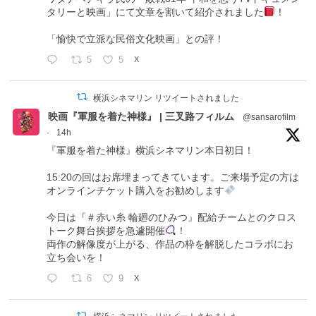
タリーと映画」にて文章を割いて紹介されました
！
「愉快で立派な民俗文化映画」との評！
5
5
X
横浜シネマリン リツイートされました
映画『軍服を着た神様』 | 三叉路フィルム
@sansarofilm
·
14h
『軍服を着た神様』横浜シネマリン本日初日！
15:20の回はお席埋まってきています。ご来場予定の方は
オンラインチケット購入をお勧めします
今日は『＃赤い糸 輪廻のひみつ』配給チームとのクロス
トーク舞台挨拶を急遽開催
！
両作の解像度が上がる、作品の枠を解脱したコラボにお
立ち会いを！
6
9
X