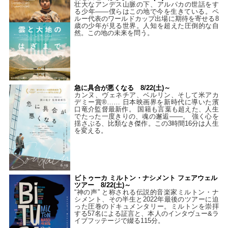
壮大なアンデス山脈の下、アルパカの世話をす
る少年――僕らはこの地で今を生きている。ペ
ルー代表のワールドカップ出場に期待を寄せる8
歳の少年が見る世界。人知を超えた圧倒的な自
然。この地の未来を問う。
急に具合が悪くなる 8/22(土)～
カンヌ、ヴェネチア、ベルリン、そして米アカ
デミー賞®…… 日本映画界を新時代に導いた濱
口竜介監督最新作。 国籍も言葉も超えた、人生
でたった一度きりの、魂の邂逅――。 強く心を
揺さぶる、比類なき傑作。この3時間16分は人生
を変える。
ビトゥーカ ミルトン・ナシメント フェアウェル
ツアー 8/22(土)～
“神の声” と称される伝説的音楽家ミルトン・ナ
シメント、その半生と2022年最後のツアーに迫
った圧巻のドキュメンタリー。ミルトンを崇拝
する57名による証言と、本人のインタヴュー&ラ
イブフッテージで綴る115分。