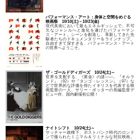
パフォーマンス・アート：身体と空間をめぐる
映画祭 10/10(土)－10/23(金)
現代美術において最もエネルギッシュで、不可
欠なジャンルへと進化を遂げたパフォーマン
ス・アート。シーンを創造し、革新してきた先
駆者たちのドキュメンタリーをラインナップ。
自由すぎて深すぎる、パフォーマンス・アート
の世界へようこそ。
ザ・ゴールドディガーズ 10/24(土)～
世界を支配する、《黄金》の謎――。『オルラ
ンド』（92）や『タンゴ・レッスン』（97）な
どで世界的な評価を得たイギリスを代表する映
画監督の一人、サリー・ポッターの長編監督デ
ビュー作、国内劇場初公開！
ナイトシフト 10/24(土)～
サッチャー政権下、ポストパンク時代のロンド
ンで撮られたミニマル＆リミナルな対抗映画。