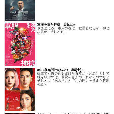
軍服を着た神様 8/8(土)～
さまよえる日本人の魂は、亡霊となるか、神と
なるか、それとも…
赤い糸 輪廻のひみつ 8/8(土)～
落雷で不慮の死を遂げた青年が〈月老〉として
縁を結ぶのは、最愛の恋人のこれからの幸せ？
それとも〝あの世〟と〝この世〟を越えた禁断
の恋？