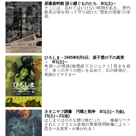
原爆資料館 語り継ぐものたち 8/1(土)～
そこには、忘れてはいけない時間がある。 歴代
館長が命を削って守り続けた”歴史の現場”の全
容。
ひろしま－1945年8月6日、原子雲の下の真実
－ 8/1(土)～
奇跡への情熱[核廃絶プロジェクト] 長きを経
て、多くの方々の想いを込めて、幻の映画が、
奇跡のリマスター
ネタニヤフ調書 汚職と戦争 8/1(土)～7(金),
15(土)～21(金)
はじまりは小さな贈り物だった…。 極秘リーク
されたイスラエル首相の警察尋問映像により＜
恐るべき真実＞が暴かれる！