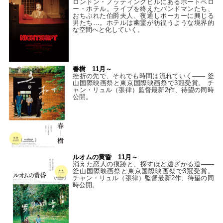
ロンドン・ノッティングヒルにあるポートベロ
ー・ホテル。ライブを終えたバンドマンたち、
おちぶれた伯爵夫人、夜通しポーカーに興じる
男たち…。ホテルは幽霊が彷徨うような境界的
な空間へと化していく。
春樹 11月～
挫折の先で、それでも時間は流れていく—— 釜
山国際映画祭と東京国際映画祭で3冠受賞。 チ
ャン・リュル（張律）監督最新2作、待望の同時
公開。
ルオムの黄昏 11月～
消えた恋人の痕跡と、探すほど遠ざかる道——
釜山国際映画祭と東京国際映画祭で3冠受賞。
チャン・リュル（張律）監督最新2作、待望の同
時公開。