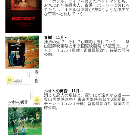
ー・ホテル。ライブを終えたバンドマンたち、
おちぶれた伯爵夫人、夜通しポーカーに興じる
男たち…。ホテルは幽霊が彷徨うような境界的
な空間へと化していく。
春樹 11月～
挫折の先で、それでも時間は流れていく—— 釜
山国際映画祭と東京国際映画祭で3冠受賞。 チ
ャン・リュル（張律）監督最新2作、待望の同時
公開。
ルオムの黄昏 11月～
消えた恋人の痕跡と、探すほど遠ざかる道——
釜山国際映画祭と東京国際映画祭で3冠受賞。
チャン・リュル（張律）監督最新2作、待望の同
時公開。