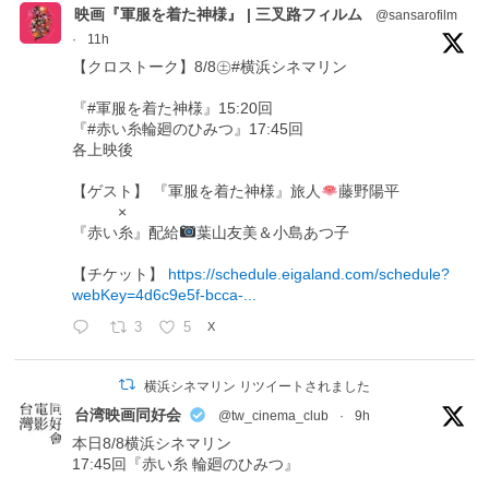
映画『軍服を着た神様』 | 三叉路フィルム
@sansarofilm
·
11h
【クロストーク】8/8㊏#横浜シネマリン
『#軍服を着た神様』15:20回
『#赤い糸輪廻のひみつ』17:45回
各上映後
【ゲスト】 『軍服を着た神様』旅人
藤野陽平
×
『赤い糸』配給
葉山友美＆小島あつ子
【チケット】
https://schedule.eigaland.com/schedule?
webKey=4d6c9e5f-bcca-...
3
5
X
横浜シネマリン リツイートされました
台湾映画同好会
@tw_cinema_club
·
9h
本日8/8横浜シネマリン
17:45回『赤い糸 輪廻のひみつ』