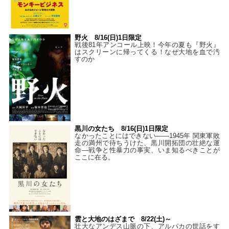
野火 8/16(日)1日限定
戦後81年アンコール上映！今年の夏も『野火』
はスクリーンに帰ってくる！なぜ大地を血で汚
すのか
黒川の女たち 8/16(日)1日限定
なかったことにはできない——1945年 関東軍敗
走の満州で待ちうけた、黒川開拓団の壮絶な運
命―戦争と性暴力の事実、いま知るべきことが
ここに在る。
雲と大地のはざまで 8/22(土)～
壮大なアンデス山脈の下、アルパカの世話をす