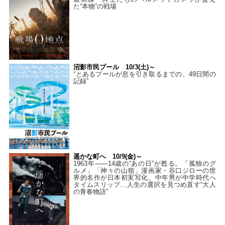
た“本物”の戦場
沼影市民プール 10/3(土)～
“とあるプールが息を引き取るまでの、49日間の
記録”
遥かな町へ 10/9(金)～
1963年――14歳の“あの日”が甦る。「孤独のグ
ルメ」「神々の山嶺」漫画家・谷口ジローの世
界的名作が日本初実写化。中年男が中学時代へ
タイムスリップ…人生の選択を見つめ直す“大人
の青春物語”