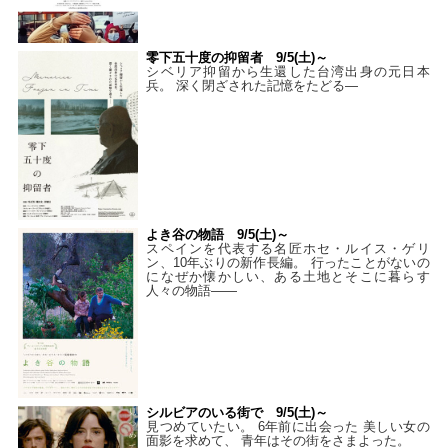
零下五十度の抑留者 9/5(土)～
シベリア抑留から生還した台湾出身の元日本
兵。 深く閉ざされた記憶をたどる—
よき谷の物語 9/5(土)～
スペインを代表する名匠ホセ・ルイス・ゲリ
ン、10年ぶりの新作長編。 行ったことがないの
になぜか懐かしい、ある土地とそこに暮らす
人々の物語――
シルビアのいる街で 9/5(土)～
見つめていたい。 6年前に出会った 美しい女の
面影を求めて、 青年はその街をさまよった。