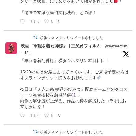
タリーと映画」にて文章を割いて紹介されました
！
「愉快で立派な民俗文化映画」との評！
5
5
X
横浜シネマリン リツイートされました
映画『軍服を着た神様』 | 三叉路フィルム
@sansarofilm
·
12h
『軍服を着た神様』横浜シネマリン本日初日！
15:20の回はお席埋まってきています。ご来場予定の方は
オンラインチケット購入をお勧めします
今日は『＃赤い糸 輪廻のひみつ』配給チームとのクロス
トーク舞台挨拶を急遽開催
！
両作の解像度が上がる、作品の枠を解脱したコラボにお
立ち会いを！
6
9
X
横浜シネマリン リツイートされました