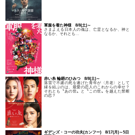
軍服を着た神様 8/8(土)～
さまよえる日本人の魂は、亡霊となるか、神と
なるか、それとも…
赤い糸 輪廻のひみつ 8/8(土)～
落雷で不慮の死を遂げた青年が〈月老〉として
縁を結ぶのは、最愛の恋人のこれからの幸せ？
それとも〝あの世〟と〝この世〟を越えた禁断
の恋？
ギデンズ・コーの功夫(カンフー) 8/17(月)～5日