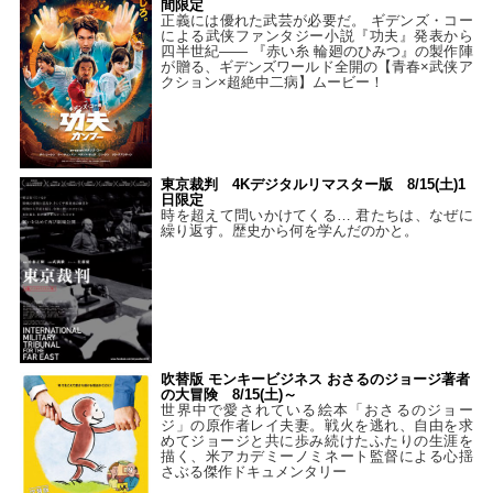
間限定
正義には優れた武芸が必要だ。 ギデンズ・コー
による武侠ファンタジー小説『功夫』発表から
四半世紀―― 『赤い糸 輪廻のひみつ』の製作陣
が贈る、ギデンズワールド全開の【青春×武侠ア
クション×超絶中二病】ムービー！
東京裁判 4Kデジタルリマスター版 8/15(土)1
日限定
時を超えて問いかけてくる… 君たちは、なぜに
繰り返す。歴史から何を学んだのかと。
吹替版 モンキービジネス おさるのジョージ著者
の大冒険 8/15(土)～
世界中で愛されている絵本「おさるのジョー
ジ」の原作者レイ夫妻。戦火を逃れ、自由を求
めてジョージと共に歩み続けたふたりの生涯を
描く、米アカデミーノミネート監督による心揺
さぶる傑作ドキュメンタリー