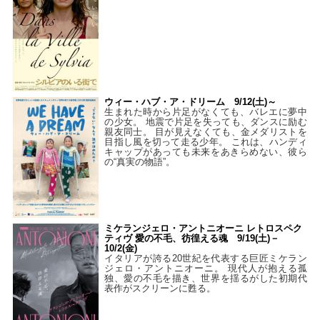
ウィー・ハブ・ア・ドリーム 9/12(土)～
生まれた時から片足がなくても、バレエに夢中
の少女。 地震で片足を失っても、ダンスに励む
親友同士。 目が見えなくても、金メダリストを
目指し風を切って走る少年。 これは、ハンディ
キャップがあっても未来をあきらめない、彼ら
の“真実の物語”。
ミケランジェロ・アントニオーニ レトロスペク
ティヴ 愛の不毛、彷徨える魂 9/19(土)－
10/2(金)
イタリアが誇る20世紀を代表する巨匠ミケラン
ジェロ・アントニオーニ。 現代人が抱える孤
独、愛の不毛を描き、世界を揺るがした初期代
表作がスクリーンに甦る。