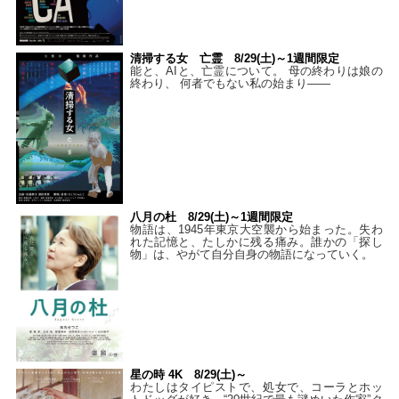
清掃する女 亡霊 8/29(土)～1週間限定
能と、AIと、亡霊について。 母の終わりは娘の
終わり、 何者でもない私の始まり――
八月の杜 8/29(土)～1週間限定
物語は、1945年東京大空襲から始まった。失わ
れた記憶と、たしかに残る痛み。誰かの「探し
物」は、やがて自分自身の物語になっていく。
星の時 4K 8/29(土)～
わたしはタイピストで、処⼥で、コーラとホッ