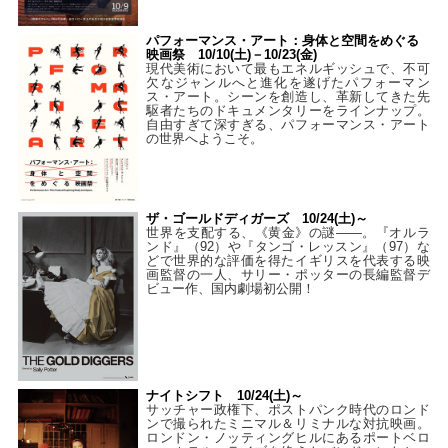
パフォーマンス・アート：身体と空間をめぐる
映画祭 10/10(土)－10/23(金)
現代美術において最もエネルギッシュで、不可
欠なジャンルへと進化を遂げたパフォーマン
ス・アート。シーンを創造し、革新してきた先
駆者たちのドキュメンタリーをラインナップ。
自由すぎて深すぎる、パフォーマンス・アート
の世界へようこそ。
ザ・ゴールドディガーズ 10/24(土)～
世界を支配する、《黄金》の謎――。『オルラ
ンド』（92）や『タンゴ・レッスン』（97）な
どで世界的な評価を得たイギリスを代表する映
画監督の一人、サリー・ポッターの長編監督デ
ビュー作、国内劇場初公開！
ナイトシフト 10/24(土)～
サッチャー政権下、ポストパンク時代のロンド
ンで撮られたミニマル＆リミナルな対抗映画。
ロンドン・ノッティングヒルにあるポートベロ