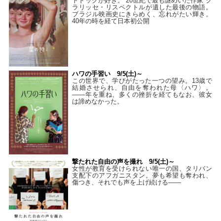
トドッグが好き。“20世紀で最も謎めいた作家”ク
ラリッセ・リスペクトルが遺した最後の物語。
ブラジル映画史にきらめく、忘れがたい輝き。
40年の時を経て⽇本初公開
ハワの手習い 9/5(土)～
この世界で、学びがたった一つの望み。13歳で
結婚させられ、自由を奪われた母〈ハワ〉。
——年を重ね、多くの挫折を経てもなお、彼女
は諦めなかった。
撃たれた自由の声を撮れ 9/5(土)～
女性が教育を受けられない唯一の国、タリバン
支配下のアフガニスタン。夢も希望も奪われ、
傷つき、それでも声を上げ続ける——