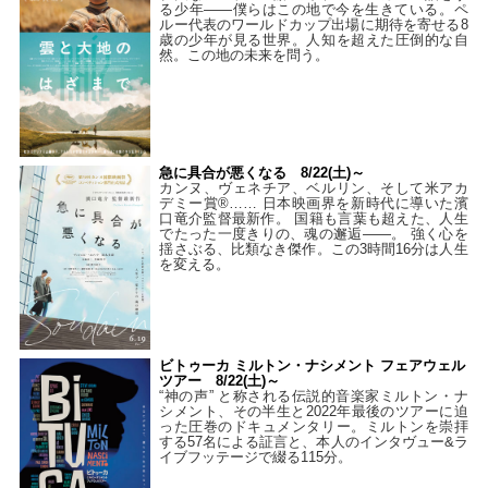
る少年――僕らはこの地で今を生きている。ペ
ルー代表のワールドカップ出場に期待を寄せる8
歳の少年が見る世界。人知を超えた圧倒的な自
然。この地の未来を問う。
急に具合が悪くなる 8/22(土)～
カンヌ、ヴェネチア、ベルリン、そして米アカ
デミー賞®…… 日本映画界を新時代に導いた濱
口竜介監督最新作。 国籍も言葉も超えた、人生
でたった一度きりの、魂の邂逅――。 強く心を
揺さぶる、比類なき傑作。この3時間16分は人生
を変える。
ビトゥーカ ミルトン・ナシメント フェアウェル
ツアー 8/22(土)～
“神の声” と称される伝説的音楽家ミルトン・ナ
シメント、その半生と2022年最後のツアーに迫
った圧巻のドキュメンタリー。ミルトンを崇拝
する57名による証言と、本人のインタヴュー&ラ
イブフッテージで綴る115分。