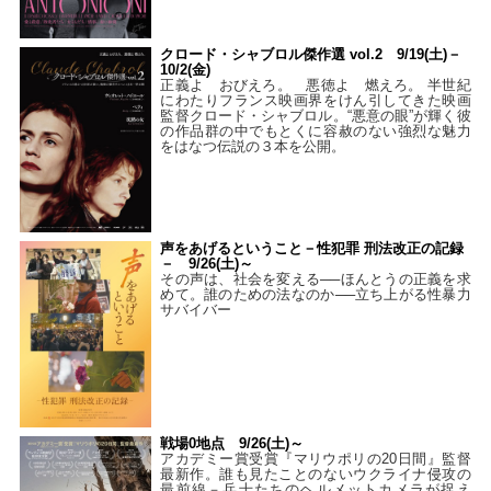
クロード・シャブロル傑作選 vol.2 9/19(土)－
10/2(金)
正義よ おびえろ。 悪徳よ 燃えろ。 半世紀
にわたりフランス映画界をけん引してきた映画
監督クロード・シャブロル。“悪意の眼”が輝く彼
の作品群の中でもとくに容赦のない強烈な魅力
をはなつ伝説の３本を公開。
声をあげるということ－性犯罪 刑法改正の記録
－ 9/26(土)～
その声は、社会を変える──ほんとうの正義を求
めて。誰のための法なのか──立ち上がる性暴力
サバイバー
戦場0地点 9/26(土)～
アカデミー賞受賞『マリウポリの20日間』監督
最新作。誰も見たことのないウクライナ侵攻の
最前線－兵士たちのヘルメットカメラが捉え