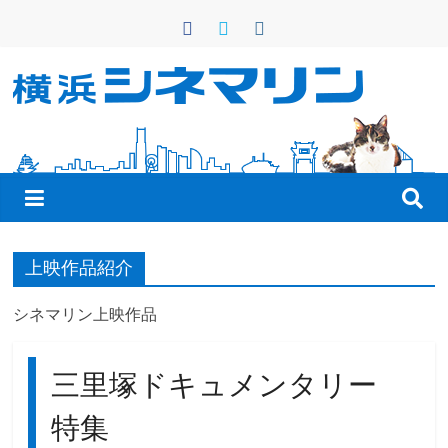
コ
ン
テ
ン
横
ツ
へ
浜
ス
キ
シ
ッ
プ
ネ
上映作品紹介
シネマリン上映作品
マ
三里塚ドキュメンタリー
リ
特集
ン