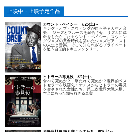
上映中・上映予定作品
カウント・ベイシー 7/25(土)～
キング・オブ・スウィングが自ら語る人生と音
楽。 ジャズとブルースを融合させ、リズムに革
命をもたらしたカウント・ベイシー。スウィン
グジャズの黄金時代を築いたジャズピアニスト
の人生と音楽、そして知られざるプライベート
を追う自伝的ドキュメンタリー。
ヒトラーの毒見役 8/1(土)～
食べて死ぬか？ 撃たれて死ぬか？世界的ベス
トセラーを映画化！ナチスからヒトラーの毒見
を命令された女性たち。第二次世界大戦末期、
本当にあった知られざる真実
原爆資料館 語り継ぐものたち 8/1(土)～