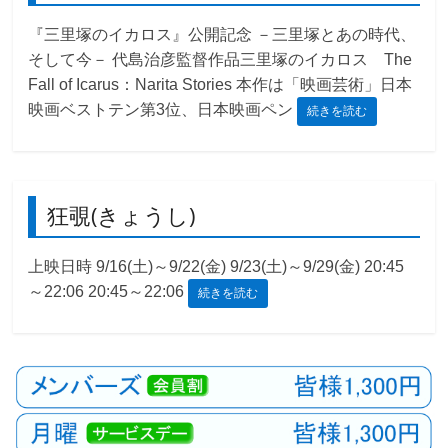
『三里塚のイカロス』公開記念 －三里塚とあの時代、
観
そして今－ 代島治彦監督作品三里塚のイカロス The
た
い
Fall of Icarus：Narita Stories 本作は「映画芸術」日本
映
映画ベストテン第3位、日本映画ペン
続きを読む
画
は
こ
の
狂覗(きょうし)
街
で
上映日時 9/16(土)～9/22(金) 9/23(土)～9/29(金) 20:45
～22:06 20:45～22:06
続きを読む