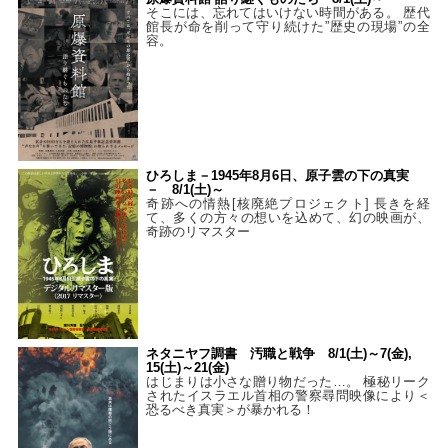
そこには、忘れてはいけない時間がある。 歴代
館長が命を削って守り続けた”歴史の現場”の全
容。
ひろしま－1945年8月6日、原子雲の下の真実
－ 8/1(土)～
奇跡への情熱[核廃絶プロジェクト] 長きを経
て、多くの方々の想いを込めて、幻の映画が、
奇跡のリマスター
ネタニヤフ調書 汚職と戦争 8/1(土)～7(金),
15(土)～21(金)
はじまりは小さな贈り物だった…。 極秘リーク
されたイスラエル首相の警察尋問映像により＜
恐るべき真実＞が暴かれる！