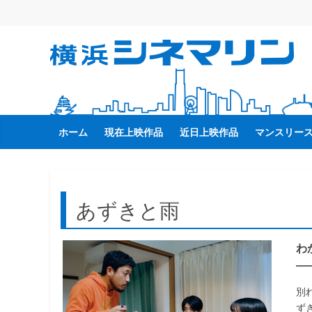
コ
ン
テ
横
ン
ツ
へ
浜
ス
キ
ホーム
現在上映作品
近日上映作品
マンスリー
シ
ッ
プ
ネ
あずきと雨
マ
わ
リ
―
ン
別
ず