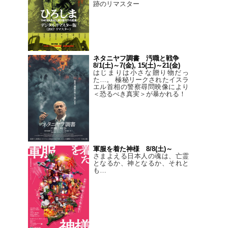
跡のリマスター
ネタニヤフ調書 汚職と戦争
8/1(土)～7(金), 15(土)～21(金)
はじまりは小さな贈り物だっ
た…。 極秘リークされたイスラ
エル首相の警察尋問映像により
＜恐るべき真実＞が暴かれる！
軍服を着た神様 8/8(土)～
さまよえる日本人の魂は、亡霊
となるか、神となるか、それと
も…