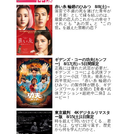
赤い糸 輪廻のひみつ 8/8(土)～
落雷で不慮の死を遂げた青年が
〈月老〉として縁を結ぶのは、
最愛の恋人のこれからの幸せ？
それとも〝あの世〟と〝この
世〟を越えた禁断の恋？
ギデンズ・コーの功夫(カンフ
ー) 8/17(月)～5日間限定
正義には優れた武芸が必要だ。
ギデンズ・コーによる武侠ファ
ンタジー小説『功夫』発表から
四半世紀―― 『赤い糸 輪廻の
ひみつ』の製作陣が贈る、ギデ
ンズワールド全開の【青春×武
侠アクション×超絶中二病】ム
ービー！
東京裁判 4Kデジタルリマスタ
ー版 8/15(土)1日限定
時を超えて問いかけてくる… 君
たちは、なぜに繰り返す。歴史
から何を学んだのかと。