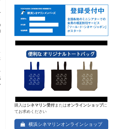
、
へ
の
脚
し
た
月
を
風
か
ょ
購入は
シネマリン受付
または
オンラインショップ
に
てお求めください
横浜シネマリンオンラインショップ