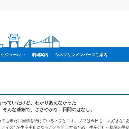
スケジュール
劇場案内
シネマリンメンバーズご案内
かっていたけど、わかりあえなかった
―そんな些細で、ささやかな二日間のはなし。
れても未だに同棲を続けているノブとユキ。ノブは今日も、大好きな“ 
きアイス” が生産中止になることを阻止するため、生産会社へ抗議の手