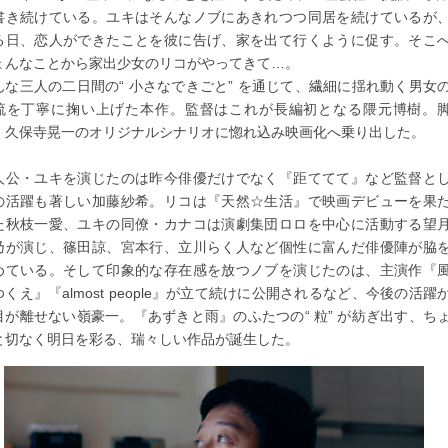
書き続けている。ユキはそんなノブにあきれつつ同居を続けているが
る日、恋人ができたことを彼に告げ、家を出て行くように促す。そこ
ょんなことから家出少女のリコがやってきて…。
んな三人の二日間の“ 小さなできごと” を通じて、繊細に揺れ動く男女
流を丁寧に掬い上げた本作。監督はこれが長編初となる隈元博樹。
・久保寺晃一のオリジナルシナリオに惚れ込み映画化へ乗り出した。
人公・ユキを演じたのは昨今俳優だけでなく『距ててて』など監督と
の活躍も著しい加藤紗希。リコは『天然☆生活』で映画デビューを果
た秋枝一愛、ユキの同僚・カナコは演劇集団ロロを中心に活動する望
乃が演じ、篠田諒、宮本行、立川らく人など個性に富んだ俳優陣が脇
めている。そして印象的な存在感を放つノブを演じたのは、主演作『
ゆくえ』『almost people』が立て続けに公開されるなど、今後の活躍
目が離せない嶺豪一。『あずきと雨』のふたつの“ 粒” が紡ぎ出す、ち
と切なく明日を彩る、瑞々しい作品が誕生した。