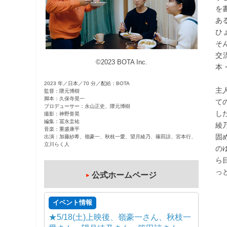
を
観
あ
た
ひ
い
そ
映
交
画
©2023 BOTA Inc.
本
は
こ
2023 年／日本／70 分／配給：BOTA
主
監督：隈元博樹
の
脚本：久保寺晃一
て
街
プロデューサー：永山正史、隈元博樹
し
撮影：神野誉晃
で
編集：冨永圭祐
綾
音楽：重盛康平
固
出演：加藤紗希、嶺豪一、秋枝一愛、望月綾乃、篠田諒、宮本行、
立川らく人
の
ら
っ
公式ホームページ
イベント情報
★5/18(土)上映後、嶺豪一さん、秋枝一