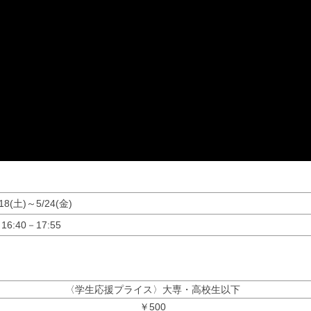
/18(土)～5/24(金)
16:40－17:55
〈学生応援プライス〉大専・高校生以下
￥500