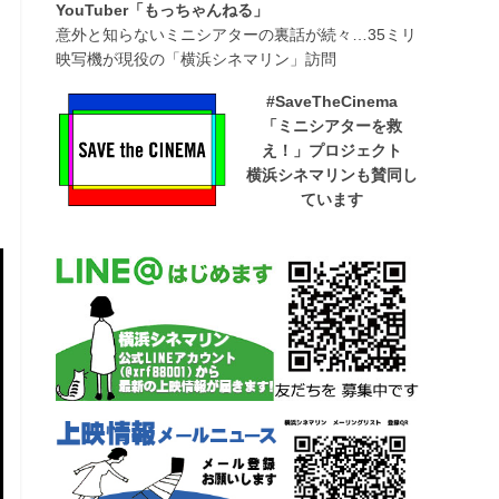
YouTuber「もっちゃんねる」
意外と知らないミニシアターの裏話が続々…35ミリ
映写機が現役の「横浜シネマリン」訪問
#SaveTheCinema
「ミニシアターを救
え！」プロジェクト
横浜シネマリンも賛同し
ています