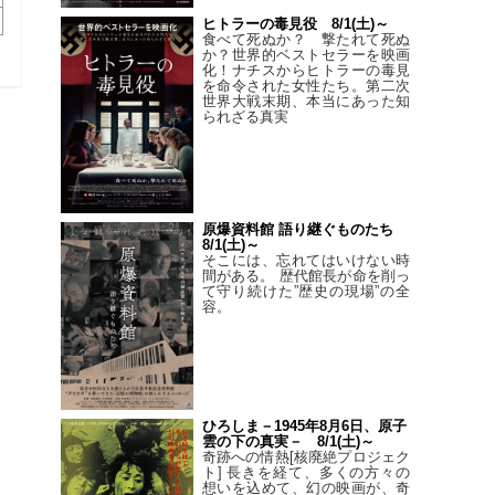
ヒトラーの毒見役 8/1(土)～
食べて死ぬか？ 撃たれて死ぬ
か？世界的ベストセラーを映画
化！ナチスからヒトラーの毒見
を命令された女性たち。第二次
世界大戦末期、本当にあった知
られざる真実
原爆資料館 語り継ぐものたち
8/1(土)～
そこには、忘れてはいけない時
間がある。 歴代館長が命を削っ
て守り続けた”歴史の現場”の全
容。
ひろしま－1945年8月6日、原子
雲の下の真実－ 8/1(土)～
奇跡への情熱[核廃絶プロジェク
ト] 長きを経て、多くの方々の
想いを込めて、幻の映画が、奇