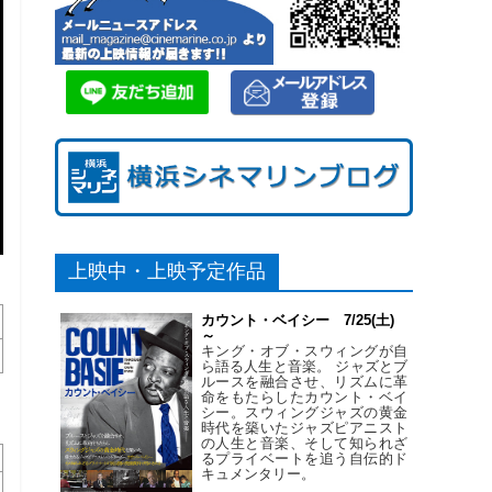
上映中・上映予定作品
カウント・ベイシー 7/25(土)
～
キング・オブ・スウィングが自
ら語る人生と音楽。 ジャズとブ
ルースを融合させ、リズムに革
命をもたらしたカウント・ベイ
シー。スウィングジャズの黄金
時代を築いたジャズピアニスト
の人生と音楽、そして知られざ
るプライベートを追う自伝的ド
キュメンタリー。