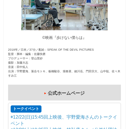
観
た
い
映
©映画『歩けない僕らは』
画
は
2018年／日本／37分／配給：SPEAK OF THE DEVIL PICTURES
こ
監督・脚本・編集：佐藤快磨
の
プロデューサー：登山里紗
撮影：加藤大志
街
音楽：田中拓人
出演：宇野愛海、落合モトキ、板橋駿谷、堀春菜、細川岳、門田宗大、山中聡、佐々木
で
すみ江
公式ホームページ
トークイベント
◉12/22(日)15:45回上映後、宇野愛海さんのトークイ
ベント