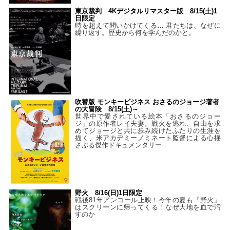
東京裁判 4Kデジタルリマスター版 8/15(土)1
日限定
時を超えて問いかけてくる… 君たちは、なぜに
繰り返す。歴史から何を学んだのかと。
吹替版 モンキービジネス おさるのジョージ著者
の大冒険 8/15(土)～
世界中で愛されている絵本「おさるのジョー
ジ」の原作者レイ夫妻。戦火を逃れ、自由を求
めてジョージと共に歩み続けたふたりの生涯を
描く、米アカデミーノミネート監督による心揺
さぶる傑作ドキュメンタリー
野火 8/16(日)1日限定
戦後81年アンコール上映！今年の夏も『野火』
はスクリーンに帰ってくる！なぜ大地を血で汚
すのか