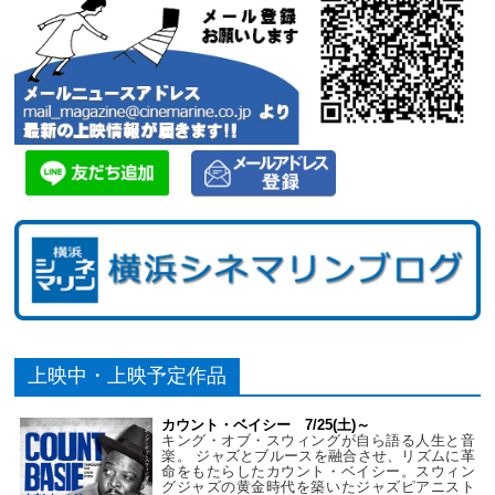
上映中・上映予定作品
カウント・ベイシー 7/25(土)～
キング・オブ・スウィングが自ら語る人生と音
楽。 ジャズとブルースを融合させ、リズムに革
命をもたらしたカウント・ベイシー。スウィン
グジャズの黄金時代を築いたジャズピアニスト