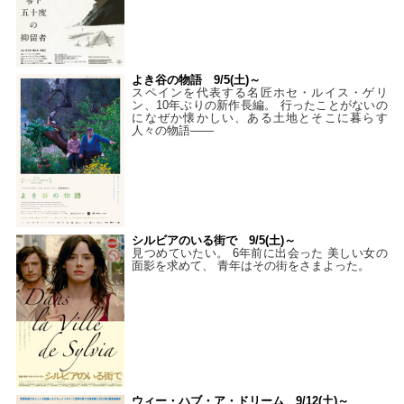
よき谷の物語 9/5(土)～
スペインを代表する名匠ホセ・ルイス・ゲリ
ン、10年ぶりの新作長編。 行ったことがないの
になぜか懐かしい、ある土地とそこに暮らす
人々の物語――
シルビアのいる街で 9/5(土)～
見つめていたい。 6年前に出会った 美しい女の
面影を求めて、 青年はその街をさまよった。
ウィー・ハブ・ア・ドリーム 9/12(土)～