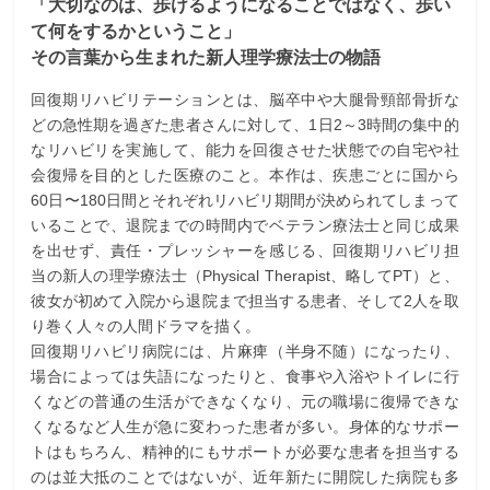
「大切なのは、歩けるようになることではなく、歩い
て何をするかということ」
その言葉から生まれた新人理学療法士の物語
回復期リハビリテーションとは、脳卒中や大腿骨頸部骨折な
どの急性期を過ぎた患者さんに対して、1日2～3時間の集中的
なリハビリを実施して、能力を回復させた状態での自宅や社
会復帰を目的とした医療のこと。本作は、疾患ごとに国から
60日〜180日間とそれぞれリハビリ期間が決められてしまって
いることで、退院までの時間内でベテラン療法士と同じ成果
を出せず、責任・プレッシャーを感じる、回復期リハビリ担
当の新人の理学療法士（Physical Therapist、略してPT）と、
彼女が初めて入院から退院まで担当する患者、そして2人を取
り巻く人々の人間ドラマを描く。
回復期リハビリ病院には、片麻痺（半身不随）になったり、
場合によっては失語になったりと、食事や入浴やトイレに行
くなどの普通の生活ができなくなり、元の職場に復帰できな
くなるなど人生が急に変わった患者が多い。身体的なサポー
トはもちろん、精神的にもサポートが必要な患者を担当する
のは並大抵のことではないが、近年新たに開院した病院も多