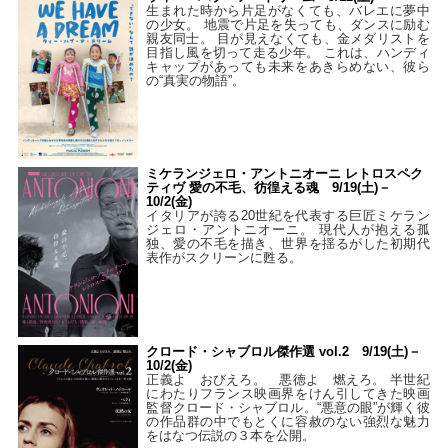
生まれた時から片足がなくても、バレエに夢中
の少女。 地震で片足を失っても、ダンスに励む
親友同士。 目が見えなくても、金メダリストを
目指し風を切って走る少年。 これは、ハンディ
キャップがあっても未来をあきらめない、彼ら
の“真実の物語”。
ミケランジェロ・アントニオーニ レトロスペク
ティヴ 愛の不毛、彷徨える魂 9/19(土)－
10/2(金)
イタリアが誇る20世紀を代表する巨匠ミケラン
ジェロ・アントニオーニ。 現代人が抱える孤
独、愛の不毛を描き、世界を揺るがした初期代
表作がスクリーンに甦る。
クロード・シャブロル傑作選 vol.2 9/19(土)－
10/2(金)
正義よ おびえろ。 悪徳よ 燃えろ。 半世紀
にわたりフランス映画界をけん引してきた映画
監督クロード・シャブロル。“悪意の眼”が輝く彼
の作品群の中でもとくに容赦のない強烈な魅力
をはなつ伝説の３本を公開。