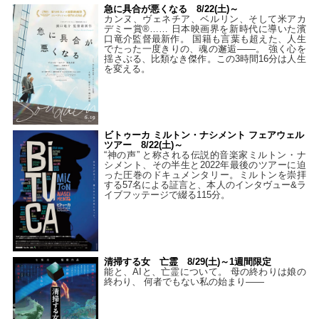
急に具合が悪くなる 8/22(土)～
カンヌ、ヴェネチア、ベルリン、そして米アカ
デミー賞®…… 日本映画界を新時代に導いた濱
口竜介監督最新作。 国籍も言葉も超えた、人生
でたった一度きりの、魂の邂逅――。 強く心を
揺さぶる、比類なき傑作。この3時間16分は人生
を変える。
ビトゥーカ ミルトン・ナシメント フェアウェル
ツアー 8/22(土)～
“神の声” と称される伝説的音楽家ミルトン・ナ
シメント、その半生と2022年最後のツアーに迫
った圧巻のドキュメンタリー。ミルトンを崇拝
する57名による証言と、本人のインタヴュー&ラ
イブフッテージで綴る115分。
清掃する女 亡霊 8/29(土)～1週間限定
能と、AIと、亡霊について。 母の終わりは娘の
終わり、 何者でもない私の始まり――