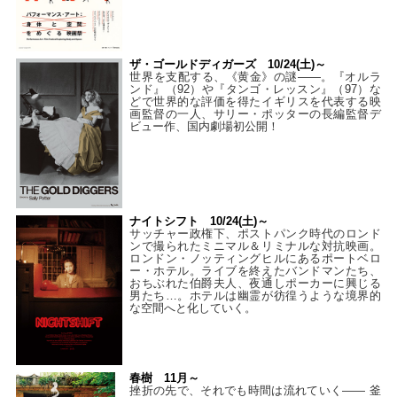
ザ・ゴールドディガーズ 10/24(土)～
世界を支配する、《黄金》の謎――。『オルラ
ンド』（92）や『タンゴ・レッスン』（97）な
どで世界的な評価を得たイギリスを代表する映
画監督の一人、サリー・ポッターの長編監督デ
ビュー作、国内劇場初公開！
ナイトシフト 10/24(土)～
サッチャー政権下、ポストパンク時代のロンド
ンで撮られたミニマル＆リミナルな対抗映画。
ロンドン・ノッティングヒルにあるポートベロ
ー・ホテル。ライブを終えたバンドマンたち、
おちぶれた伯爵夫人、夜通しポーカーに興じる
男たち…。ホテルは幽霊が彷徨うような境界的
な空間へと化していく。
春樹 11月～
挫折の先で、それでも時間は流れていく—— 釜