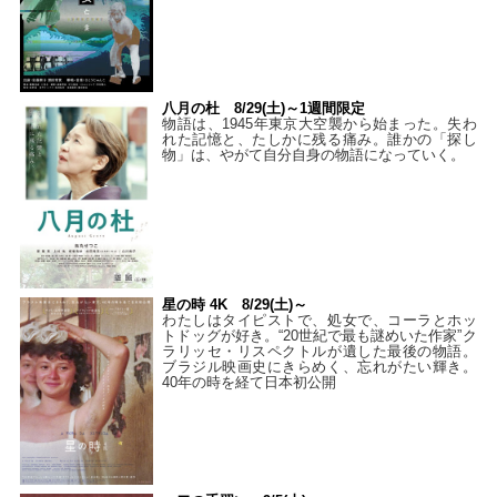
八月の杜 8/29(土)～1週間限定
物語は、1945年東京大空襲から始まった。失わ
れた記憶と、たしかに残る痛み。誰かの「探し
物」は、やがて自分自身の物語になっていく。
星の時 4K 8/29(土)～
わたしはタイピストで、処⼥で、コーラとホッ
トドッグが好き。“20世紀で最も謎めいた作家”ク
ラリッセ・リスペクトルが遺した最後の物語。
ブラジル映画史にきらめく、忘れがたい輝き。
40年の時を経て⽇本初公開