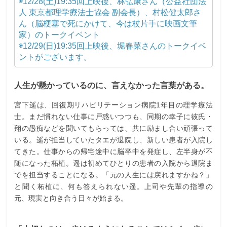
◉12/28(土)19:35回上映後、林弘康さん（公益社団法
人 東京都理学療法士協会 副会長）、村松健太郎さ
ん（脳梗塞で死にかけて、今は杖片手に映画文筆
家）のトークイベント
◉12/29(日)19:35回上映後、堀春菜さんのトークイベ
ントがございます。
人生が懸かっているのに、言えなかった言葉がある。
宮下遥は、回復期リハビリテーション病院1年目の理学療法
士。まだ慣れない仕事に戸惑いつつも、同期の幸子に彼氏・
翔の愚痴などを聞いてもらっては、共に励まし合い頑張って
いる。遥が担当していたタエが退院し、新しい患者が入院し
てきた。仕事からの帰宅途中に脳卒中を発症し、左半身が不
随になった柘植。遥は初めてひとりの患者の入院から退院ま
でを担当することになる。「元の人生には戻れますかね？」
と聞く柘植に、何も答えられない遥。上司や先輩の指導の
元、現実と向き合う日々が始まる。