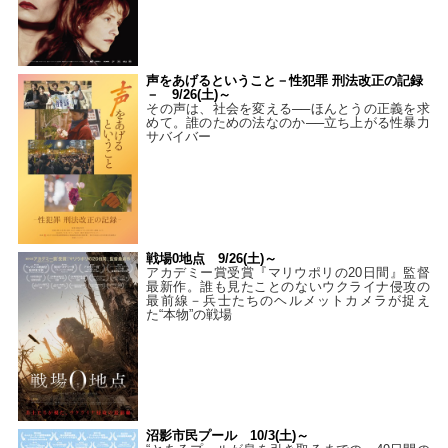
声をあげるということ－性犯罪 刑法改正の記録
－ 9/26(土)～
その声は、社会を変える──ほんとうの正義を求
めて。誰のための法なのか──立ち上がる性暴力
サバイバー
戦場0地点 9/26(土)～
アカデミー賞受賞『マリウポリの20日間』監督
最新作。誰も見たことのないウクライナ侵攻の
最前線－兵士たちのヘルメットカメラが捉え
た“本物”の戦場
沼影市民プール 10/3(土)～