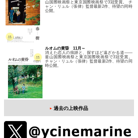
山国際映画祭と東京国際映画祭で3冠受賞。 チ
ャン・リュル（張律）監督最新2作、待望の同時
公開。
ルオムの黄昏 11月～
消えた恋人の痕跡と、探すほど遠ざかる道——
釜山国際映画祭と東京国際映画祭で3冠受賞。
チャン・リュル（張律）監督最新2作、待望の同
時公開。
過去の上映作品