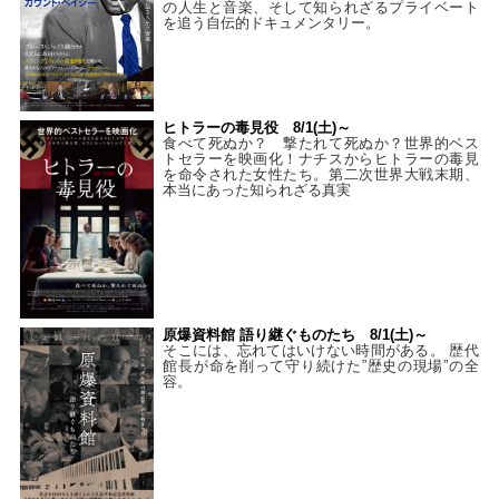
の人生と音楽、そして知られざるプライベート
を追う自伝的ドキュメンタリー。
ヒトラーの毒見役 8/1(土)～
食べて死ぬか？ 撃たれて死ぬか？世界的ベス
トセラーを映画化！ナチスからヒトラーの毒見
を命令された女性たち。第二次世界大戦末期、
本当にあった知られざる真実
原爆資料館 語り継ぐものたち 8/1(土)～
そこには、忘れてはいけない時間がある。 歴代
館長が命を削って守り続けた”歴史の現場”の全
容。