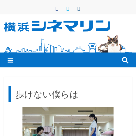
コ
ン
テ
ン
横
ツ
へ
浜
ス
キ
シ
ッ
プ
ネ
歩けない僕らは
マ
リ
ン