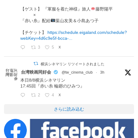
【ゲスト】 『軍服を着た神様』旅人
藤野陽平
×
『赤い糸』配給
葉山友美＆小島あつ子
【チケット】
https://schedule.eigaland.com/schedule?
webKey=4d6c9e5f-bcca-...
3
5
X
横浜シネマリン リツイートされました
台湾映画同好会
@tw_cinema_club
·
3h
本日8/8横浜シネマリン
17:45回『赤い糸 輪廻のひみつ』
2
4
X
さらに読み込む