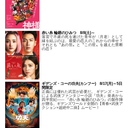
赤い糸 輪廻のひみつ 8/8(土)～
落雷で不慮の死を遂げた青年が〈月老〉として
縁を結ぶのは、最愛の恋人のこれからの幸せ？
それとも〝あの世〟と〝この世〟を越えた禁断
の恋？
ギデンズ・コーの功夫(カンフー) 8/17(月)～5日
間限定
正義には優れた武芸が必要だ。 ギデンズ・コー
による武侠ファンタジー小説『功夫』発表から
四半世紀―― 『赤い糸 輪廻のひみつ』の製作陣
が贈る、ギデンズワールド全開の【青春×武侠ア
クション×超絶中二病】ムービー！