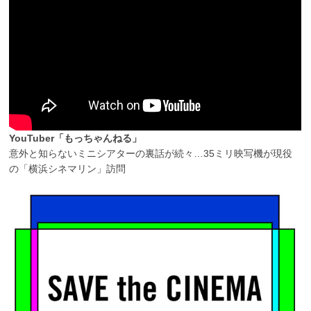
YouTuber「もっちゃんねる」
意外と知らないミニシアターの裏話が続々…35ミリ映写機が現役
の「横浜シネマリン」訪問