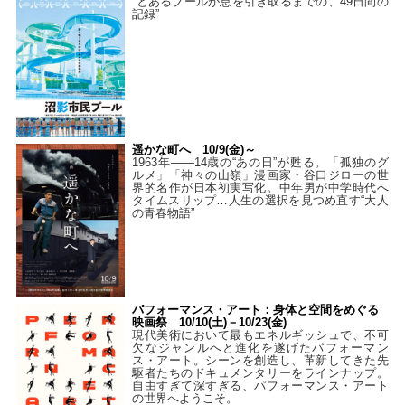
“とあるプールが息を引き取るまでの、49日間の
記録”
遥かな町へ 10/9(金)～
1963年――14歳の“あの日”が甦る。「孤独のグ
ルメ」「神々の山嶺」漫画家・谷口ジローの世
界的名作が日本初実写化。中年男が中学時代へ
タイムスリップ…人生の選択を見つめ直す“大人
の青春物語”
パフォーマンス・アート：身体と空間をめぐる
映画祭 10/10(土)－10/23(金)
現代美術において最もエネルギッシュで、不可
欠なジャンルへと進化を遂げたパフォーマン
ス・アート。シーンを創造し、革新してきた先
駆者たちのドキュメンタリーをラインナップ。
自由すぎて深すぎる、パフォーマンス・アート
の世界へようこそ。