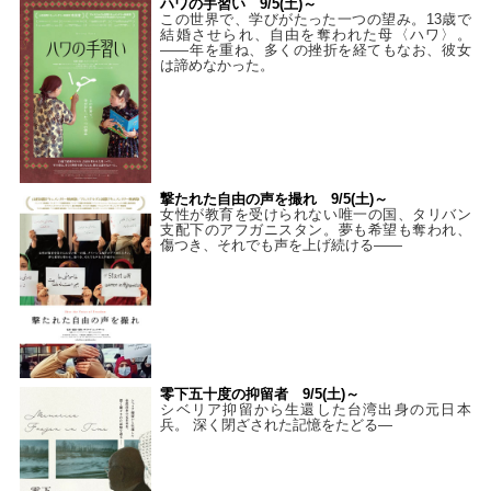
ハワの手習い 9/5(土)～
この世界で、学びがたった一つの望み。13歳で
結婚させられ、自由を奪われた母〈ハワ〉。
——年を重ね、多くの挫折を経てもなお、彼女
は諦めなかった。
撃たれた自由の声を撮れ 9/5(土)～
女性が教育を受けられない唯一の国、タリバン
支配下のアフガニスタン。夢も希望も奪われ、
傷つき、それでも声を上げ続ける——
零下五十度の抑留者 9/5(土)～
シベリア抑留から生還した台湾出身の元日本
兵。 深く閉ざされた記憶をたどる—