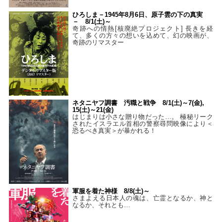
ひろしま－1945年8月6日、原子雲の下の真実
－ 8/1(土)～
奇跡への情熱[核廃絶プロジェクト] 長きを経
て、多くの方々の想いを込めて、幻の映画が、
奇跡のリマスター
ネタニヤフ調書 汚職と戦争 8/1(土)～7(金),
15(土)～21(金)
はじまりは小さな贈り物だった…。 極秘リーク
されたイスラエル首相の警察尋問映像により＜
恐るべき真実＞が暴かれる！
軍服を着た神様 8/8(土)～
さまよえる日本人の魂は、亡霊となるか、神と
なるか、それとも…