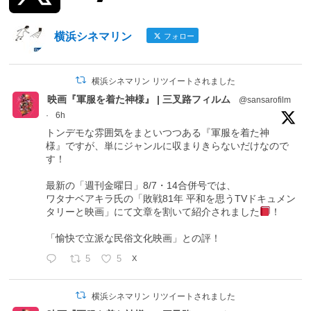
横浜シネマリン
フォロー
横浜シネマリン リツイートされました
映画『軍服を着た神様』 | 三叉路フィルム
@sansarofilm
·
6h
トンデモな雰囲気をまといつつある『軍服を着た神
様』ですが、単にジャンルに収まりきらないだけなので
す！
最新の「週刊金曜日」8/7・14合併号では、
ワタナベアキラ氏の「敗戦81年 平和を思うTVドキュメン
タリーと映画」にて文章を割いて紹介されました
！
「愉快で立派な民俗文化映画」との評！
5
5
X
横浜シネマリン リツイートされました