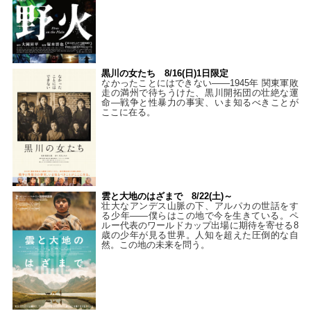
黒川の女たち 8/16(日)1日限定
なかったことにはできない——1945年 関東軍敗
走の満州で待ちうけた、黒川開拓団の壮絶な運
命―戦争と性暴力の事実、いま知るべきことが
ここに在る。
雲と大地のはざまで 8/22(土)～
壮大なアンデス山脈の下、アルパカの世話をす
る少年――僕らはこの地で今を生きている。ペ
ルー代表のワールドカップ出場に期待を寄せる8
歳の少年が見る世界。人知を超えた圧倒的な自
然。この地の未来を問う。