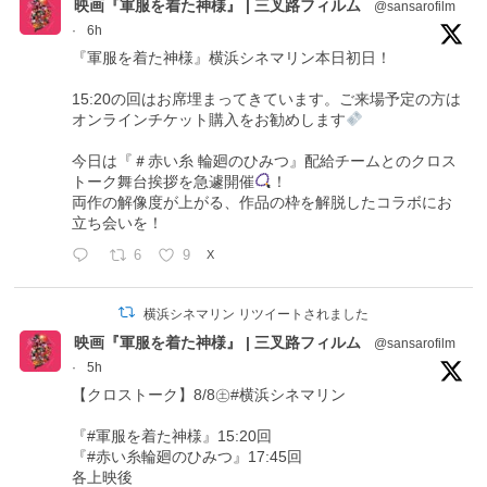
映画『軍服を着た神様』 | 三叉路フィルム
@sansarofilm
·
6h
『軍服を着た神様』横浜シネマリン本日初日！
15:20の回はお席埋まってきています。ご来場予定の方は
オンラインチケット購入をお勧めします
今日は『＃赤い糸 輪廻のひみつ』配給チームとのクロス
トーク舞台挨拶を急遽開催
！
両作の解像度が上がる、作品の枠を解脱したコラボにお
立ち会いを！
6
9
X
横浜シネマリン リツイートされました
映画『軍服を着た神様』 | 三叉路フィルム
@sansarofilm
·
5h
【クロストーク】8/8㊏#横浜シネマリン
『#軍服を着た神様』15:20回
『#赤い糸輪廻のひみつ』17:45回
各上映後