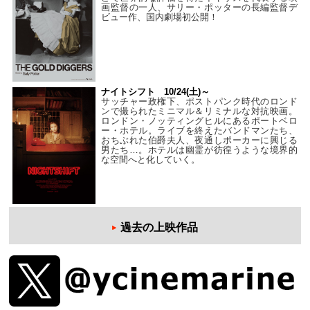
画監督の一人、サリー・ポッターの長編監督デ
ビュー作、国内劇場初公開！
ナイトシフト 10/24(土)～
サッチャー政権下、ポストパンク時代のロンド
ンで撮られたミニマル＆リミナルな対抗映画。
ロンドン・ノッティングヒルにあるポートベロ
ー・ホテル。ライブを終えたバンドマンたち、
おちぶれた伯爵夫人、夜通しポーカーに興じる
男たち…。ホテルは幽霊が彷徨うような境界的
な空間へと化していく。
過去の上映作品