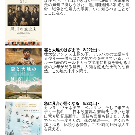
なかったことにはできない——1945年 関東軍敗
走の満州で待ちうけた、黒川開拓団の壮絶な運
命―戦争と性暴力の事実、いま知るべきことが
ここに在る。
雲と大地のはざまで 8/22(土)～
壮大なアンデス山脈の下、アルパカの世話をす
る少年――僕らはこの地で今を生きている。ペ
ルー代表のワールドカップ出場に期待を寄せる8
歳の少年が見る世界。人知を超えた圧倒的な自
然。この地の未来を問う。
急に具合が悪くなる 8/22(土)～
カンヌ、ヴェネチア、ベルリン、そして米アカ
デミー賞®…… 日本映画界を新時代に導いた濱
口竜介監督最新作。 国籍も言葉も超えた、人生
でたった一度きりの、魂の邂逅――。 強く心を
揺さぶる、比類なき傑作。この3時間16分は人生
を変える。