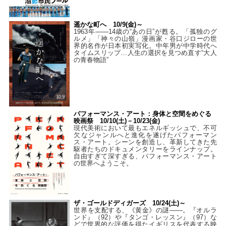
遥かな町へ 10/9(金)～
1963年――14歳の“あの日”が甦る。「孤独のグ
ルメ」「神々の山嶺」漫画家・谷口ジローの世
界的名作が日本初実写化。中年男が中学時代へ
タイムスリップ…人生の選択を見つめ直す“大人
の青春物語”
パフォーマンス・アート：身体と空間をめぐる
映画祭 10/10(土)－10/23(金)
現代美術において最もエネルギッシュで、不可
欠なジャンルへと進化を遂げたパフォーマン
ス・アート。シーンを創造し、革新してきた先
駆者たちのドキュメンタリーをラインナップ。
自由すぎて深すぎる、パフォーマンス・アート
の世界へようこそ。
ザ・ゴールドディガーズ 10/24(土)～
世界を支配する、《黄金》の謎――。『オルラ
ンド』（92）や『タンゴ・レッスン』（97）な
どで世界的な評価を得たイギリスを代表する映