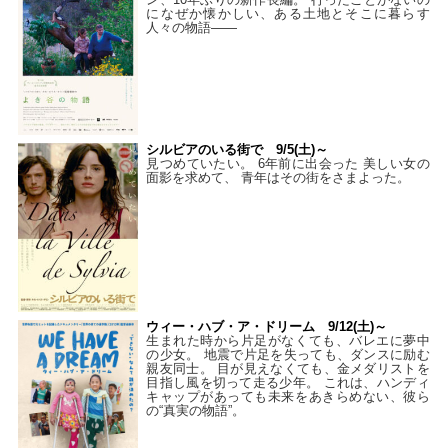
になぜか懐かしい、ある土地とそこに暮らす
人々の物語――
シルビアのいる街で 9/5(土)～
見つめていたい。 6年前に出会った 美しい女の
面影を求めて、 青年はその街をさまよった。
ウィー・ハブ・ア・ドリーム 9/12(土)～
生まれた時から片足がなくても、バレエに夢中
の少女。 地震で片足を失っても、ダンスに励む
親友同士。 目が見えなくても、金メダリストを
目指し風を切って走る少年。 これは、ハンディ
キャップがあっても未来をあきらめない、彼ら
の“真実の物語”。