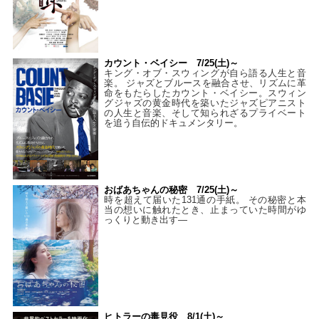
カウント・ベイシー 7/25(土)～
キング・オブ・スウィングが自ら語る人生と音
楽。 ジャズとブルースを融合させ、リズムに革
命をもたらしたカウント・ベイシー。スウィン
グジャズの黄金時代を築いたジャズピアニスト
の人生と音楽、そして知られざるプライベート
を追う自伝的ドキュメンタリー。
おばあちゃんの秘密 7/25(土)～
時を超えて届いた131通の手紙。 その秘密と本
当の想いに触れたとき、止まっていた時間がゆ
っくりと動き出す―
ヒトラーの毒見役 8/1(土)～