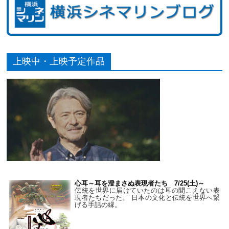
上映中・上映予定作品
心耳～耳を澄まさぬ表現者たち 7/25(土)～
伝統を世界に届けていたのは耳の聞こえない表
現者たちだった。 日本の文化と伝統を世界へ繋
げる手話の縁。