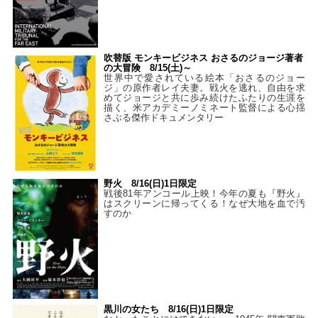
吹替版 モンキービジネス おさるのジョージ著者
の大冒険 8/15(土)～
世界中で愛されている絵本「おさるのジョー
ジ」の原作者レイ夫妻。戦火を逃れ、自由を求
めてジョージと共に歩み続けたふたりの生涯を
描く、米アカデミーノミネート監督による心揺
さぶる傑作ドキュメンタリー
野火 8/16(日)1日限定
戦後81年アンコール上映！今年の夏も『野火』
はスクリーンに帰ってくる！なぜ大地を血で汚
すのか
黒川の女たち 8/16(日)1日限定