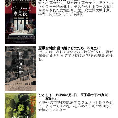
食べて死ぬか？ 撃たれて死ぬか？世界的ベス
トセラーを映画化！ナチスからヒトラーの毒見
を命令された女性たち。第二次世界大戦末期、
本当にあった知られざる真実
原爆資料館 語り継ぐものたち 8/1(土)～
そこには、忘れてはいけない時間がある。 歴代
館長が命を削って守り続けた”歴史の現場”の全
容。
ひろしま－1945年8月6日、原子雲の下の真実
－ 8/1(土)～
奇跡への情熱[核廃絶プロジェクト] 長きを経
て、多くの方々の想いを込めて、幻の映画が、
奇跡のリマスター