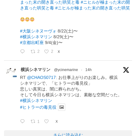
まった末の開き直った哄笑と毒
#ニヒルが極まった末の開
き直った哄笑と毒
#ニヒルが極まった末の開き直った哄笑
#大阪シネヌーヴォ
8/22(土)〜
#横浜シネマリン
8/29(土)〜
#京都出町座
9/4(金)〜
2
2
X
横浜シネマリン
@ycinemarine
·
14h
RT
@CHAOS0717
: お仕事上がりのお楽しみ。横浜
シネマリンで、「ヒトラーの毒見役」
悲しい真実は、闇に葬られがち。
そして今日も横浜シネマリンは、素敵な空間だった。
#横浜シネマリン
#ヒトラーの毒見役
1
X
さらに読み込む