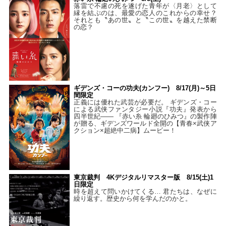
落雷で不慮の死を遂げた青年が〈月老〉として
縁を結ぶのは、最愛の恋人のこれからの幸せ？
それとも〝あの世〟と〝この世〟を越えた禁断
の恋？
ギデンズ・コーの功夫(カンフー) 8/17(月)～5日
間限定
正義には優れた武芸が必要だ。 ギデンズ・コー
による武侠ファンタジー小説『功夫』発表から
四半世紀―― 『赤い糸 輪廻のひみつ』の製作陣
が贈る、ギデンズワールド全開の【青春×武侠ア
クション×超絶中二病】ムービー！
東京裁判 4Kデジタルリマスター版 8/15(土)1
日限定
時を超えて問いかけてくる… 君たちは、なぜに
繰り返す。歴史から何を学んだのかと。