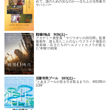
めて。誰のための法なのか──立ち上がる性暴力
サバイバー
戦場0地点 9/26(土)～
アカデミー賞受賞『マリウポリの20日間』監督
最新作。誰も見たことのないウクライナ侵攻の
最前線－兵士たちのヘルメットカメラが捉え
た“本物”の戦場
沼影市民プール 10/3(土)～
“とあるプールが息を引き取るまでの、49日間の
記録”