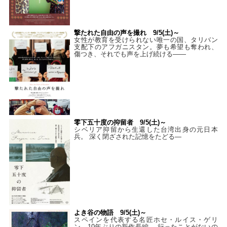
撃たれた自由の声を撮れ 9/5(土)～
女性が教育を受けられない唯一の国、タリバン
支配下のアフガニスタン。夢も希望も奪われ、
傷つき、それでも声を上げ続ける——
零下五十度の抑留者 9/5(土)～
シベリア抑留から生還した台湾出身の元日本
兵。 深く閉ざされた記憶をたどる—
よき谷の物語 9/5(土)～
スペインを代表する名匠ホセ・ルイス・ゲリ
ン、10年ぶりの新作長編。 行ったことがないの