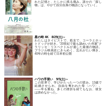
れた記憶と、たしかに残る痛み。誰かの「探し
物」は、やがて自分自身の物語になっていく。
星の時 4K 8/29(土)～
わたしはタイピストで、処⼥で、コーラとホッ
トドッグが好き。“20世紀で最も謎めいた作家”ク
ラリッセ・リスペクトルが遺した最後の物語。
ブラジル映画史にきらめく、忘れがたい輝き。
40年の時を経て⽇本初公開
ハワの手習い 9/5(土)～
この世界で、学びがたった一つの望み。13歳で
結婚させられ、自由を奪われた母〈ハワ〉。
——年を重ね、多くの挫折を経てもなお、彼女
は諦めなかった。