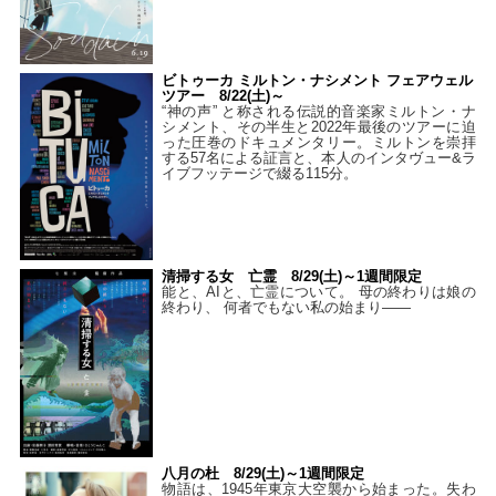
ビトゥーカ ミルトン・ナシメント フェアウェル
ツアー 8/22(土)～
“神の声” と称される伝説的音楽家ミルトン・ナ
シメント、その半生と2022年最後のツアーに迫
った圧巻のドキュメンタリー。ミルトンを崇拝
する57名による証言と、本人のインタヴュー&ラ
イブフッテージで綴る115分。
清掃する女 亡霊 8/29(土)～1週間限定
能と、AIと、亡霊について。 母の終わりは娘の
終わり、 何者でもない私の始まり――
八月の杜 8/29(土)～1週間限定
物語は、1945年東京大空襲から始まった。失わ