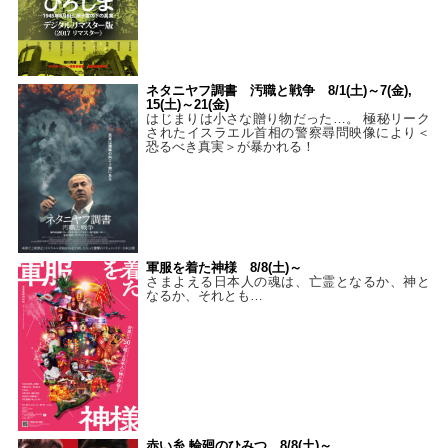
ネタニヤフ調書 汚職と戦争 8/1(土)～7(金),
15(土)～21(金)
はじまりは小さな贈り物だった…。 極秘リーク
されたイスラエル首相の警察尋問映像により＜
恐るべき真実＞が暴かれる！
軍服を着た神様 8/8(土)～
さまよえる日本人の魂は、亡霊となるか、神と
なるか、それとも…
赤い糸 輪廻のひみつ 8/8(土)～