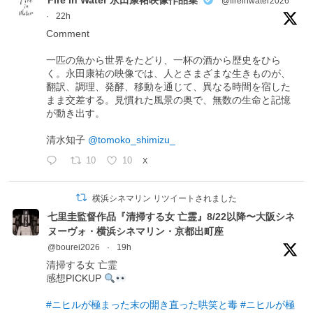
Fire in Water 永田康祐映像作品集
@fireinwater2026
·
22h
Comment
一匹の魚から世界をたどり、一杯の酒から歴史をひら
く。永田康祐の映像では、人とさまざまな生きものが、
翻訳、調理、発酵、移動を通じて、異なる時間を宿した
まま交差する。見慣れた風景の奥で、無数の生命と記憶
が動き出す。
清水知子
@tomoko_shimizu_
10
10
X
横浜シネマリン リツイートされました
七里圭監督作品『清掃する女 亡霊』8/22以降〜大阪シネ
ヌーヴォ・横浜シネマリン・京都出町座
@bourei2026
·
19h
清掃する女 亡霊
感想PICKUP
#ニヒルが極まった末の開き直った哄笑と毒
#ニヒルが極