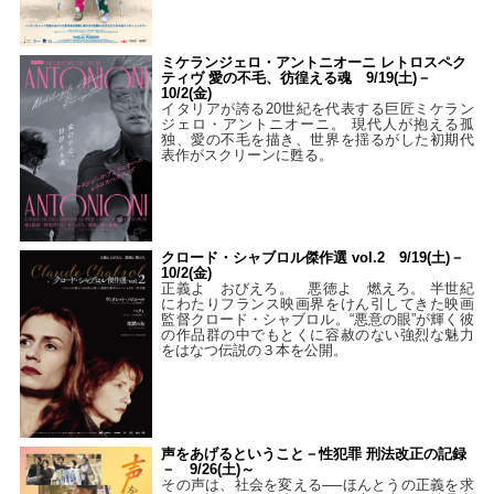
ミケランジェロ・アントニオーニ レトロスペク
ティヴ 愛の不毛、彷徨える魂 9/19(土)－
10/2(金)
イタリアが誇る20世紀を代表する巨匠ミケラン
ジェロ・アントニオーニ。 現代人が抱える孤
独、愛の不毛を描き、世界を揺るがした初期代
表作がスクリーンに甦る。
クロード・シャブロル傑作選 vol.2 9/19(土)－
10/2(金)
正義よ おびえろ。 悪徳よ 燃えろ。 半世紀
にわたりフランス映画界をけん引してきた映画
監督クロード・シャブロル。“悪意の眼”が輝く彼
の作品群の中でもとくに容赦のない強烈な魅力
をはなつ伝説の３本を公開。
声をあげるということ－性犯罪 刑法改正の記録
－ 9/26(土)～
その声は、社会を変える──ほんとうの正義を求