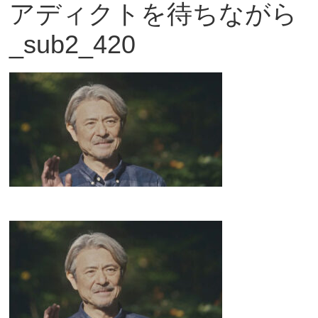
アディクトを待ちながら
観
_sub2_420
た
い
映
画
は
こ
の
街
で