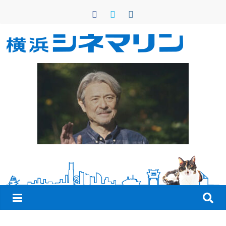
コ
ン
テ
ン
横
ツ
へ
浜
ス
キ
シ
ッ
プ
ネ
マ
リ
ン