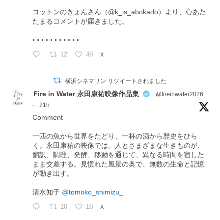
コットンのきょんさん（@k_is_abokado）より、心あた
たまるコメントが届きました。
◦ ◦ ◦ ◦ ◦ ◦ ◦ ◦ ◦ ◦ ◦
12
49
X
横浜シネマリン リツイートされました
Fire in Water 永田康祐映像作品集
@fireinwater2026
·
21h
Comment
一匹の魚から世界をたどり、一杯の酒から歴史をひら
く。永田康祐の映像では、人とさまざまな生きものが、
翻訳、調理、発酵、移動を通じて、異なる時間を宿した
まま交差する。見慣れた風景の奥で、無数の生命と記憶
が動き出す。
清水知子
@tomoko_shimizu_
10
10
X