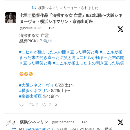
横浜シネマリン リツイートされました
七里圭監督作品『清掃する女 亡霊』8/22以降〜大阪シネ
ヌーヴォ・横浜シネマリン・京都出町座
@bourei2026
·
19h
清掃する女 亡霊
感想PICKUP
#ニヒルが極まった末の開き直った哄笑と毒
#ニヒルが極
まった末の開き直った哄笑と毒
#ニヒルが極まった末の開
き直った哄笑と毒
#ニヒルが極まった末の開き直った哄笑
#大阪シネヌーヴォ
8/22(土)〜
#横浜シネマリン
8/29(土)〜
#京都出町座
9/4(金)〜
2
2
X
横浜シネマリン
@ycinemarine
·
14h
RT
@CHAOS0717
: お仕事上がりのお楽しみ。横浜