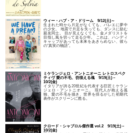
ウィー・ハブ・ア・ドリーム 9/12(土)～
生まれた時から片足がなくても、バレエに夢中
の少女。 地震で片足を失っても、ダンスに励む
親友同士。 目が見えなくても、金メダリストを
目指し風を切って走る少年。 これは、ハンディ
キャップがあっても未来をあきらめない、彼ら
の“真実の物語”。
ミケランジェロ・アントニオーニ レトロスペク
ティヴ 愛の不毛、彷徨える魂 9/19(土)－
10/2(金)
イタリアが誇る20世紀を代表する巨匠ミケラン
ジェロ・アントニオーニ。 現代人が抱える孤
独、愛の不毛を描き、世界を揺るがした初期代
表作がスクリーンに甦る。
クロード・シャブロル傑作選 vol.2 9/19(土)－
10/2(金)