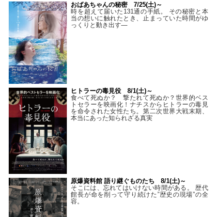
おばあちゃんの秘密 7/25(土)～
時を超えて届いた131通の手紙。 その秘密と本
当の想いに触れたとき、止まっていた時間がゆ
っくりと動き出す―
ヒトラーの毒見役 8/1(土)～
食べて死ぬか？ 撃たれて死ぬか？世界的ベス
トセラーを映画化！ナチスからヒトラーの毒見
を命令された女性たち。第二次世界大戦末期、
本当にあった知られざる真実
原爆資料館 語り継ぐものたち 8/1(土)～
そこには、忘れてはいけない時間がある。 歴代
館長が命を削って守り続けた”歴史の現場”の全
容。