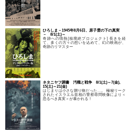
ひろしま－1945年8月6日、原子雲の下の真実
－ 8/1(土)～
奇跡への情熱[核廃絶プロジェクト] 長きを経
て、多くの方々の想いを込めて、幻の映画が、
奇跡のリマスター
ネタニヤフ調書 汚職と戦争 8/1(土)～7(金),
15(土)～21(金)
はじまりは小さな贈り物だった…。 極秘リーク
されたイスラエル首相の警察尋問映像により＜
恐るべき真実＞が暴かれる！