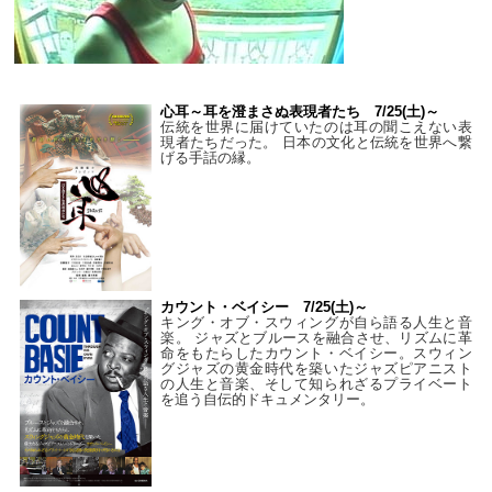
心耳～耳を澄まさぬ表現者たち 7/25(土)～
伝統を世界に届けていたのは耳の聞こえない表
現者たちだった。 日本の文化と伝統を世界へ繋
げる手話の縁。
カウント・ベイシー 7/25(土)～
キング・オブ・スウィングが自ら語る人生と音
楽。 ジャズとブルースを融合させ、リズムに革
命をもたらしたカウント・ベイシー。スウィン
グジャズの黄金時代を築いたジャズピアニスト
の人生と音楽、そして知られざるプライベート
を追う自伝的ドキュメンタリー。