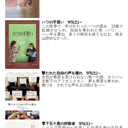
ハワの手習い 9/5(土)～
この世界で、学びがたった一つの望み。13歳で
結婚させられ、自由を奪われた母〈ハワ〉。
——年を重ね、多くの挫折を経てもなお、彼女
は諦めなかった。
撃たれた自由の声を撮れ 9/5(土)～
女性が教育を受けられない唯一の国、タリバン
支配下のアフガニスタン。夢も希望も奪われ、
傷つき、それでも声を上げ続ける——
零下五十度の抑留者 9/5(土)～
シベリア抑留から生還した台湾出身の元日本