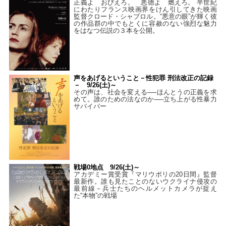
正義よ おびえろ。 悪徳よ 燃えろ。 半世紀
にわたりフランス映画界をけん引してきた映画
監督クロード・シャブロル。“悪意の眼”が輝く彼
の作品群の中でもとくに容赦のない強烈な魅力
をはなつ伝説の３本を公開。
声をあげるということ－性犯罪 刑法改正の記録
－ 9/26(土)～
その声は、社会を変える──ほんとうの正義を求
めて。誰のための法なのか──立ち上がる性暴力
サバイバー
戦場0地点 9/26(土)～
アカデミー賞受賞『マリウポリの20日間』監督
最新作。誰も見たことのないウクライナ侵攻の
最前線－兵士たちのヘルメットカメラが捉え
た“本物”の戦場