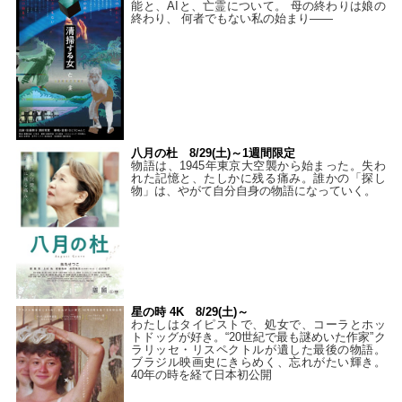
能と、AIと、亡霊について。 母の終わりは娘の
終わり、 何者でもない私の始まり――
八月の杜 8/29(土)～1週間限定
物語は、1945年東京大空襲から始まった。失わ
れた記憶と、たしかに残る痛み。誰かの「探し
物」は、やがて自分自身の物語になっていく。
星の時 4K 8/29(土)～
わたしはタイピストで、処⼥で、コーラとホッ
トドッグが好き。“20世紀で最も謎めいた作家”ク
ラリッセ・リスペクトルが遺した最後の物語。
ブラジル映画史にきらめく、忘れがたい輝き。
40年の時を経て⽇本初公開