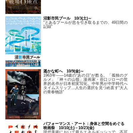
沼影市民プール 10/3(土)～
“とあるプールが息を引き取るまでの、49日間の
記録”
遥かな町へ 10/9(金)～
1963年――14歳の“あの日”が甦る。「孤独のグ
ルメ」「神々の山嶺」漫画家・谷口ジローの世
界的名作が日本初実写化。中年男が中学時代へ
タイムスリップ…人生の選択を見つめ直す“大人
の青春物語”
パフォーマンス・アート：身体と空間をめぐる
映画祭 10/10(土)－10/23(金)
現代美術において最もエネルギッシュで、不可