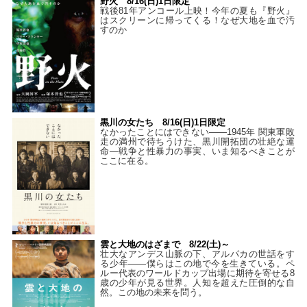
野火 8/16(日)1日限定
戦後81年アンコール上映！今年の夏も『野火』
はスクリーンに帰ってくる！なぜ大地を血で汚
すのか
黒川の女たち 8/16(日)1日限定
なかったことにはできない——1945年 関東軍敗
走の満州で待ちうけた、黒川開拓団の壮絶な運
命―戦争と性暴力の事実、いま知るべきことが
ここに在る。
雲と大地のはざまで 8/22(土)～
壮大なアンデス山脈の下、アルパカの世話をす
る少年――僕らはこの地で今を生きている。ペ
ルー代表のワールドカップ出場に期待を寄せる8
歳の少年が見る世界。人知を超えた圧倒的な自
然。この地の未来を問う。