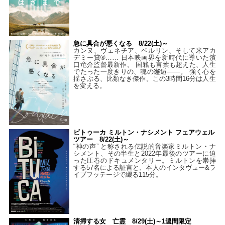
急に具合が悪くなる 8/22(土)～
カンヌ、ヴェネチア、ベルリン、そして米アカ
デミー賞®…… 日本映画界を新時代に導いた濱
口竜介監督最新作。 国籍も言葉も超えた、人生
でたった一度きりの、魂の邂逅――。 強く心を
揺さぶる、比類なき傑作。この3時間16分は人生
を変える。
ビトゥーカ ミルトン・ナシメント フェアウェル
ツアー 8/22(土)～
“神の声” と称される伝説的音楽家ミルトン・ナ
シメント、その半生と2022年最後のツアーに迫
った圧巻のドキュメンタリー。ミルトンを崇拝
する57名による証言と、本人のインタヴュー&ラ
イブフッテージで綴る115分。
清掃する女 亡霊 8/29(土)～1週間限定