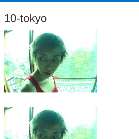
観
10-tokyo
た
い
映
画
は
こ
の
街
で