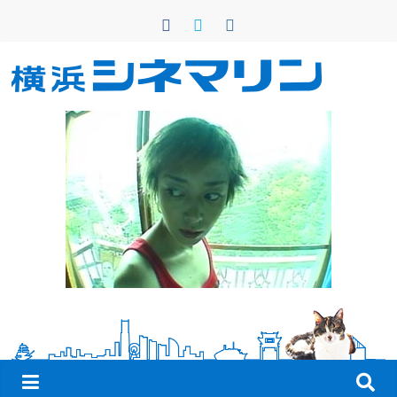
コ
ン
テ
ン
横
ツ
へ
浜
ス
キ
シ
ッ
プ
ネ
マ
リ
ン