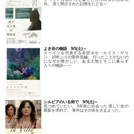
兵。 深く閉ざされた記憶をたどる—
よき谷の物語 9/5(土)～
スペインを代表する名匠ホセ・ルイス・ゲリ
ン、10年ぶりの新作長編。 行ったことがないの
になぜか懐かしい、ある土地とそこに暮らす
人々の物語――
シルビアのいる街で 9/5(土)～
見つめていたい。 6年前に出会った 美しい女の
面影を求めて、 青年はその街をさまよった。