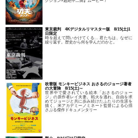
クション×超絶中二病】ムービー！
東京裁判 4Kデジタルリマスター版 8/15(土)1
日限定
時を超えて問いかけてくる… 君たちは、なぜに
繰り返す。歴史から何を学んだのかと。
吹替版 モンキービジネス おさるのジョージ著者
の大冒険 8/15(土)～
世界中で愛されている絵本「おさるのジョー
ジ」の原作者レイ夫妻。戦火を逃れ、自由を求
めてジョージと共に歩み続けたふたりの生涯を
描く、米アカデミーノミネート監督による心揺
さぶる傑作ドキュメンタリー