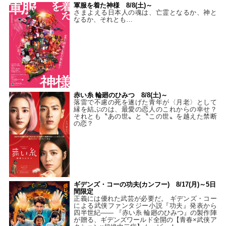
軍服を着た神様 8/8(土)～
さまよえる日本人の魂は、亡霊となるか、神と
なるか、それとも…
赤い糸 輪廻のひみつ 8/8(土)～
落雷で不慮の死を遂げた青年が〈月老〉として
縁を結ぶのは、最愛の恋人のこれからの幸せ？
それとも〝あの世〟と〝この世〟を越えた禁断
の恋？
ギデンズ・コーの功夫(カンフー) 8/17(月)～5日
間限定
正義には優れた武芸が必要だ。 ギデンズ・コー
による武侠ファンタジー小説『功夫』発表から
四半世紀―― 『赤い糸 輪廻のひみつ』の製作陣
が贈る、ギデンズワールド全開の【青春×武侠ア