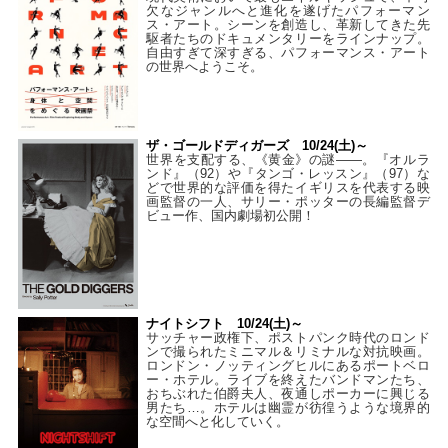
欠なジャンルへと進化を遂げたパフォーマン
ス・アート。シーンを創造し、革新してきた先
駆者たちのドキュメンタリーをラインナップ。
自由すぎて深すぎる、パフォーマンス・アート
の世界へようこそ。
ザ・ゴールドディガーズ 10/24(土)～
世界を支配する、《黄金》の謎――。『オルラ
ンド』（92）や『タンゴ・レッスン』（97）な
どで世界的な評価を得たイギリスを代表する映
画監督の一人、サリー・ポッターの長編監督デ
ビュー作、国内劇場初公開！
ナイトシフト 10/24(土)～
サッチャー政権下、ポストパンク時代のロンド
ンで撮られたミニマル＆リミナルな対抗映画。
ロンドン・ノッティングヒルにあるポートベロ
ー・ホテル。ライブを終えたバンドマンたち、
おちぶれた伯爵夫人、夜通しポーカーに興じる
男たち…。ホテルは幽霊が彷徨うような境界的
な空間へと化していく。