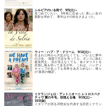
シルビアのいる街で 9/5(土)～
見つめていたい。 6年前に出会った 美しい女の
面影を求めて、 青年はその街をさまよった。
ウィー・ハブ・ア・ドリーム 9/12(土)～
生まれた時から片足がなくても、バレエに夢中
の少女。 地震で片足を失っても、ダンスに励む
親友同士。 目が見えなくても、金メダリストを
目指し風を切って走る少年。 これは、ハンディ
キャップがあっても未来をあきらめない、彼ら
の“真実の物語”。
ミケランジェロ・アントニオーニ レトロスペク
ティヴ 愛の不毛、彷徨える魂 9/19(土)－
10/2(金)
イタリアが誇る20世紀を代表する巨匠ミケラン