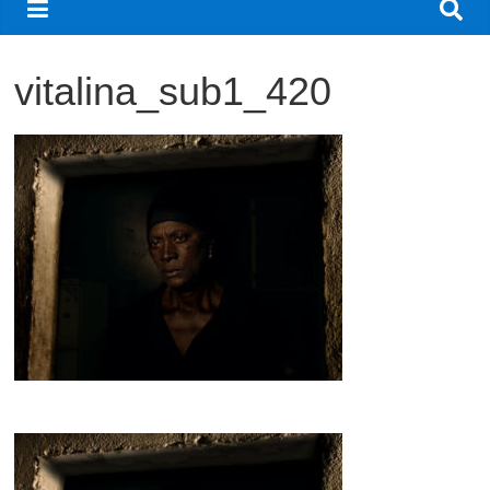
観
た
vitalina_sub1_420
い
映
画
は
こ
の
街
で