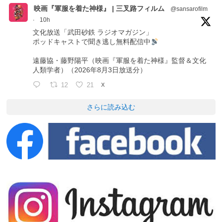
映画『軍服を着た神様』 | 三叉路フィルム
@sansarofilm
·
10h
文化放送「武田砂鉄 ラジオマガジン」
ポッドキャストで聞き逃し無料配信中
遠藤協・藤野陽平（映画『軍服を着た神様』監督＆文化
人類学者）（2026年8月3日放送分）
12
21
X
さらに読み込む