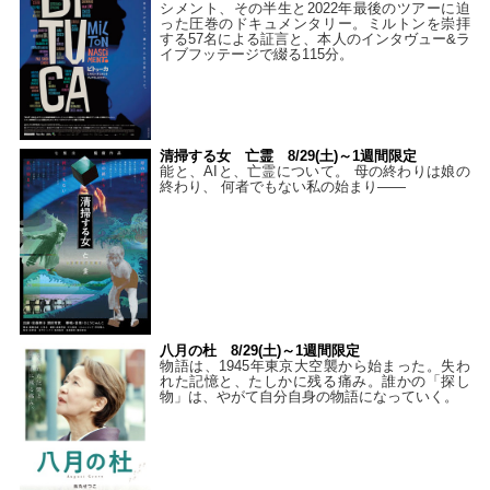
シメント、その半生と2022年最後のツアーに迫
った圧巻のドキュメンタリー。ミルトンを崇拝
する57名による証言と、本人のインタヴュー&ラ
イブフッテージで綴る115分。
清掃する女 亡霊 8/29(土)～1週間限定
能と、AIと、亡霊について。 母の終わりは娘の
終わり、 何者でもない私の始まり――
八月の杜 8/29(土)～1週間限定
物語は、1945年東京大空襲から始まった。失わ
れた記憶と、たしかに残る痛み。誰かの「探し
物」は、やがて自分自身の物語になっていく。