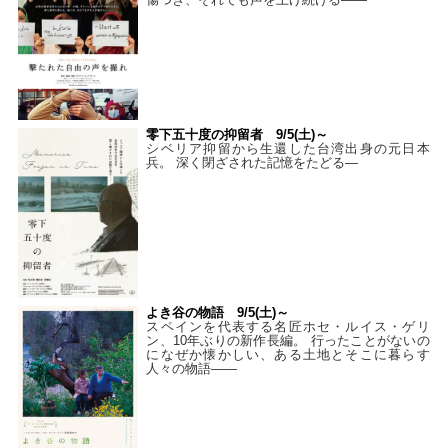
零下五十度の抑留者 9/5(土)～
シベリア抑留から生還した台湾出身の元日本
兵。 深く閉ざされた記憶をたどる—
よき谷の物語 9/5(土)～
スペインを代表する名匠ホセ・ルイス・ゲリ
ン、10年ぶりの新作長編。 行ったことがないの
になぜか懐かしい、ある土地とそこに暮らす
人々の物語――