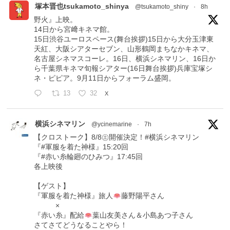
塚本晋也tsukamoto_shinya
@tsukamoto_shiny
·
8h
野火』上映。
14日から宮﨑キネマ館。
15日渋谷ユーロスペース(舞台挨拶)15日から大分玉津東
天紅、大阪シアターセブン、山形鶴岡まちなかキネマ、
名古屋シネマスコーレ。16日、横浜シネマリン、16日か
ら千葉県キネマ旬報シアター(16日舞台挨拶)兵庫宝塚シ
ネ・ピピア。9月11日からフォーラム盛岡。
13
32
X
横浜シネマリン
@ycinemarine
·
7h
【クロストーク】8/8㊏開催決定！#横浜シネマリン
『#軍服を着た神様』15:20回
『#赤い糸輪廻のひみつ』17:45回
各上映後
【ゲスト】
『軍服を着た神様』旅人
藤野陽平さん
×
『赤い糸』配給
葉山友美さん＆小島あつ子さん
さてさてどうなることやら！