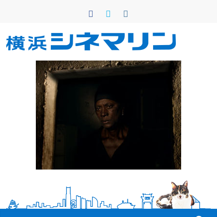
コ
ン
テ
ン
横
ツ
へ
浜
ス
キ
シ
ッ
プ
ネ
マ
リ
ン