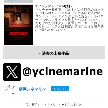
ナイトシフト 10/24(土)～
サッチャー政権下、ポストパンク時代のロンド
ンで撮られたミニマル＆リミナルな対抗映画。
ロンドン・ノッティングヒルにあるポートベロ
ー・ホテル。ライブを終えたバンドマンたち、
おちぶれた伯爵夫人、夜通しポーカーに興じる
男たち…。ホテルは幽霊が彷徨うような境界的
な空間へと化していく。
過去の上映作品
横浜シネマリン
フォロー
横浜シネマリン リツイートされました