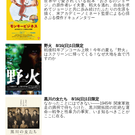
世界中で愛されている絵本「おさるのジョー
ジ」の原作者レイ夫妻。戦火を逃れ、自由を求
めてジョージと共に歩み続けたふたりの生涯を
描く、米アカデミーノミネート監督による心揺
さぶる傑作ドキュメンタリー
野火 8/16(日)1日限定
戦後81年アンコール上映！今年の夏も『野火』
はスクリーンに帰ってくる！なぜ大地を血で汚
すのか
黒川の女たち 8/16(日)1日限定
なかったことにはできない——1945年 関東軍敗
走の満州で待ちうけた、黒川開拓団の壮絶な運
命―戦争と性暴力の事実、いま知るべきことが
ここに在る。