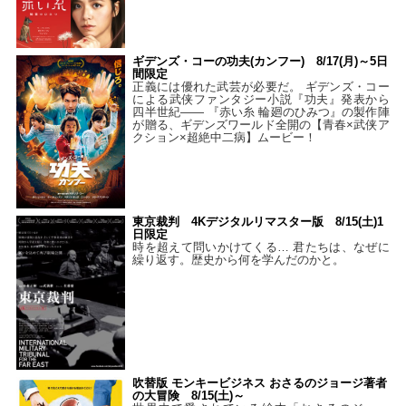
ギデンズ・コーの功夫(カンフー) 8/17(月)～5日
間限定
正義には優れた武芸が必要だ。 ギデンズ・コー
による武侠ファンタジー小説『功夫』発表から
四半世紀―― 『赤い糸 輪廻のひみつ』の製作陣
が贈る、ギデンズワールド全開の【青春×武侠ア
クション×超絶中二病】ムービー！
東京裁判 4Kデジタルリマスター版 8/15(土)1
日限定
時を超えて問いかけてくる… 君たちは、なぜに
繰り返す。歴史から何を学んだのかと。
吹替版 モンキービジネス おさるのジョージ著者
の大冒険 8/15(土)～