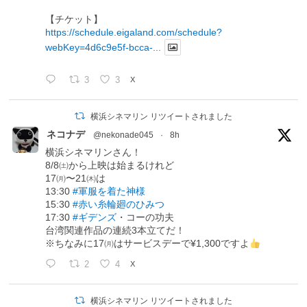
【チケット】
https://schedule.eigaland.com/schedule?
webKey=4d6c9e5f-bcca-...
3
3
X
横浜シネマリン リツイートされました
ネコナデ
@nekonade045
·
8h
横浜シネマリンさん！
8/8㈯から上映は始まるけれど
17㈪〜21㈭は
13:30
#軍服を着た神様
15:30
#赤い糸輪廻のひみつ
17:30
#ギデンズ
・コーの功夫
台湾関連作品の連続3本立てだ！
※ちなみに17㈪はサービスデーで¥1,300ですよ
2
4
X
横浜シネマリン リツイートされました