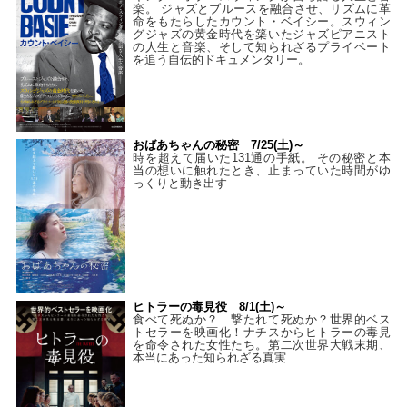
楽。 ジャズとブルースを融合させ、リズムに革
命をもたらしたカウント・ベイシー。スウィン
グジャズの黄金時代を築いたジャズピアニスト
の人生と音楽、そして知られざるプライベート
を追う自伝的ドキュメンタリー。
おばあちゃんの秘密 7/25(土)～
時を超えて届いた131通の手紙。 その秘密と本
当の想いに触れたとき、止まっていた時間がゆ
っくりと動き出す―
ヒトラーの毒見役 8/1(土)～
食べて死ぬか？ 撃たれて死ぬか？世界的ベス
トセラーを映画化！ナチスからヒトラーの毒見
を命令された女性たち。第二次世界大戦末期、
本当にあった知られざる真実