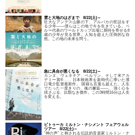
雲と大地のはざまで 8/22(土)～
壮大なアンデス山脈の下、アルパカの世話をす
る少年――僕らはこの地で今を生きている。ペ
ルー代表のワールドカップ出場に期待を寄せる8
歳の少年が見る世界。人知を超えた圧倒的な自
然。この地の未来を問う。
急に具合が悪くなる 8/22(土)～
カンヌ、ヴェネチア、ベルリン、そして米アカ
デミー賞®…… 日本映画界を新時代に導いた濱
口竜介監督最新作。 国籍も言葉も超えた、人生
でたった一度きりの、魂の邂逅――。 強く心を
揺さぶる、比類なき傑作。この3時間16分は人生
を変える。
ビトゥーカ ミルトン・ナシメント フェアウェル
ツアー 8/22(土)～
“神の声” と称される伝説的音楽家ミルトン・ナ