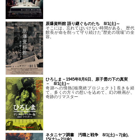
原爆資料館 語り継ぐものたち 8/1(土)～
そこには、忘れてはいけない時間がある。 歴代
館長が命を削って守り続けた”歴史の現場”の全
容。
ひろしま－1945年8月6日、原子雲の下の真実
－ 8/1(土)～
奇跡への情熱[核廃絶プロジェクト] 長きを経
て、多くの方々の想いを込めて、幻の映画が、
奇跡のリマスター
ネタニヤフ調書 汚職と戦争 8/1(土)～7(金),
15(土)～21(金)