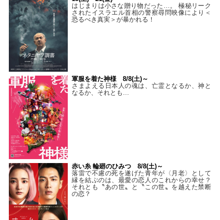
はじまりは小さな贈り物だった…。 極秘リーク
されたイスラエル首相の警察尋問映像により＜
恐るべき真実＞が暴かれる！
軍服を着た神様 8/8(土)～
さまよえる日本人の魂は、亡霊となるか、神と
なるか、それとも…
赤い糸 輪廻のひみつ 8/8(土)～
落雷で不慮の死を遂げた青年が〈月老〉として
縁を結ぶのは、最愛の恋人のこれからの幸せ？
それとも〝あの世〟と〝この世〟を越えた禁断
の恋？