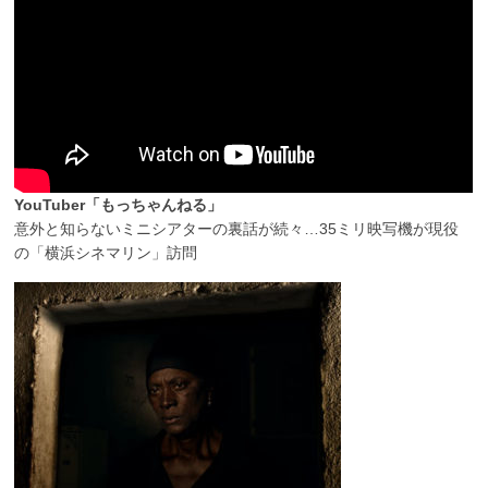
YouTuber「もっちゃんねる」
意外と知らないミニシアターの裏話が続々…35ミリ映写機が現役
の「横浜シネマリン」訪問