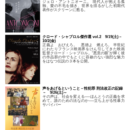
ジェロ・アントニオーニ。 現代人が抱える孤
独、愛の不毛を描き、世界を揺るがした初期代
表作がスクリーンに甦る。
クロード・シャブロル傑作選 vol.2 9/19(土)－
10/2(金)
正義よ おびえろ。 悪徳よ 燃えろ。 半世紀
にわたりフランス映画界をけん引してきた映画
監督クロード・シャブロル。“悪意の眼”が輝く彼
の作品群の中でもとくに容赦のない強烈な魅力
をはなつ伝説の３本を公開。
声をあげるということ－性犯罪 刑法改正の記録
－ 9/26(土)～
その声は、社会を変える──ほんとうの正義を求
めて。誰のための法なのか──立ち上がる性暴力
サバイバー