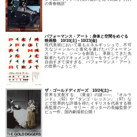
の青春物語”
パフォーマンス・アート：身体と空間をめぐる
映画祭 10/10(土)－10/23(金)
現代美術において最もエネルギッシュで、不可
欠なジャンルへと進化を遂げたパフォーマン
ス・アート。シーンを創造し、革新してきた先
駆者たちのドキュメンタリーをラインナップ。
自由すぎて深すぎる、パフォーマンス・アート
の世界へようこそ。
ザ・ゴールドディガーズ 10/24(土)～
世界を支配する、《黄金》の謎――。『オルラ
ンド』（92）や『タンゴ・レッスン』（97）な
どで世界的な評価を得たイギリスを代表する映
画監督の一人、サリー・ポッターの長編監督デ
ビュー作、国内劇場初公開！