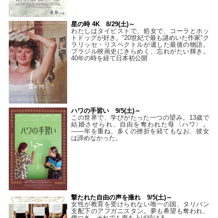
星の時 4K 8/29(土)～
わたしはタイピストで、処⼥で、コーラとホッ
トドッグが好き。“20世紀で最も謎めいた作家”ク
ラリッセ・リスペクトルが遺した最後の物語。
ブラジル映画史にきらめく、忘れがたい輝き。
40年の時を経て⽇本初公開
ハワの手習い 9/5(土)～
この世界で、学びがたった一つの望み。13歳で
結婚させられ、自由を奪われた母〈ハワ〉。
——年を重ね、多くの挫折を経てもなお、彼女
は諦めなかった。
撃たれた自由の声を撮れ 9/5(土)～
女性が教育を受けられない唯一の国、タリバン
支配下のアフガニスタン。夢も希望も奪われ、
傷つき、それでも声を上げ続ける——