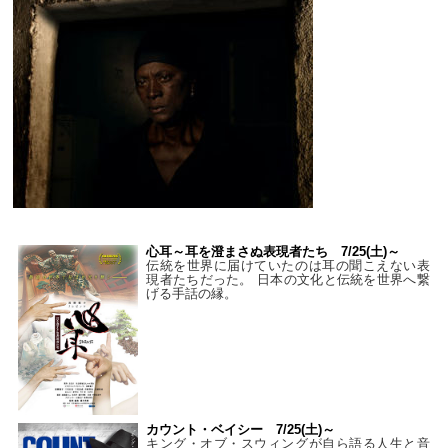
心耳～耳を澄まさぬ表現者たち 7/25(土)～
伝統を世界に届けていたのは耳の聞こえない表
現者たちだった。 日本の文化と伝統を世界へ繋
げる手話の縁。
カウント・ベイシー 7/25(土)～
キング・オブ・スウィングが自ら語る人生と音