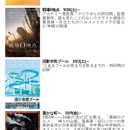
戦場0地点 9/26(土)～
アカデミー賞受賞『マリウポリの20日間』監督
最新作。誰も見たことのないウクライナ侵攻の
最前線－兵士たちのヘルメットカメラが捉え
た“本物”の戦場
沼影市民プール 10/3(土)～
“とあるプールが息を引き取るまでの、49日間の
記録”
遥かな町へ 10/9(金)～
1963年――14歳の“あの日”が甦る。「孤独のグ
ルメ」「神々の山嶺」漫画家・谷口ジローの世
界的名作が日本初実写化。中年男が中学時代へ
タイムスリップ…人生の選択を見つめ直す“大人