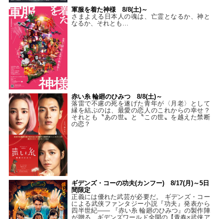
軍服を着た神様 8/8(土)～
さまよえる日本人の魂は、亡霊となるか、神と
なるか、それとも…
赤い糸 輪廻のひみつ 8/8(土)～
落雷で不慮の死を遂げた青年が〈月老〉として
縁を結ぶのは、最愛の恋人のこれからの幸せ？
それとも〝あの世〟と〝この世〟を越えた禁断
の恋？
ギデンズ・コーの功夫(カンフー) 8/17(月)～5日
間限定
正義には優れた武芸が必要だ。 ギデンズ・コー
による武侠ファンタジー小説『功夫』発表から
四半世紀―― 『赤い糸 輪廻のひみつ』の製作陣
が贈る、ギデンズワールド全開の【青春×武侠ア