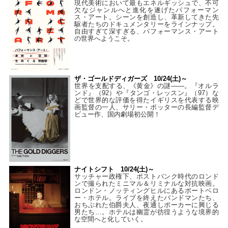
現代美術において最もエネルギッシュで、不可
欠なジャンルへと進化を遂げたパフォーマン
ス・アート。シーンを創造し、革新してきた先
駆者たちのドキュメンタリーをラインナップ。
自由すぎて深すぎる、パフォーマンス・アート
の世界へようこそ。
ザ・ゴールドディガーズ 10/24(土)～
世界を支配する、《黄金》の謎――。『オルラ
ンド』（92）や『タンゴ・レッスン』（97）な
どで世界的な評価を得たイギリスを代表する映
画監督の一人、サリー・ポッターの長編監督デ
ビュー作、国内劇場初公開！
ナイトシフト 10/24(土)～
サッチャー政権下、ポストパンク時代のロンド
ンで撮られたミニマル＆リミナルな対抗映画。
ロンドン・ノッティングヒルにあるポートベロ
ー・ホテル。ライブを終えたバンドマンたち、
おちぶれた伯爵夫人、夜通しポーカーに興じる
男たち…。ホテルは幽霊が彷徨うような境界的
な空間へと化していく。