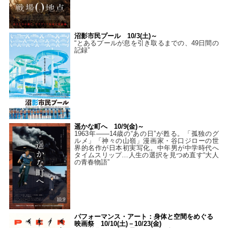
沼影市民プール 10/3(土)～
“とあるプールが息を引き取るまでの、49日間の
記録”
遥かな町へ 10/9(金)～
1963年――14歳の“あの日”が甦る。「孤独のグ
ルメ」「神々の山嶺」漫画家・谷口ジローの世
界的名作が日本初実写化。中年男が中学時代へ
タイムスリップ…人生の選択を見つめ直す“大人
の青春物語”
パフォーマンス・アート：身体と空間をめぐる
映画祭 10/10(土)－10/23(金)