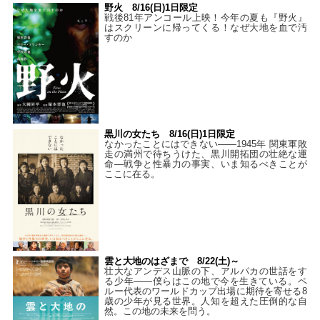
野火 8/16(日)1日限定
戦後81年アンコール上映！今年の夏も『野火』
はスクリーンに帰ってくる！なぜ大地を血で汚
すのか
黒川の女たち 8/16(日)1日限定
なかったことにはできない——1945年 関東軍敗
走の満州で待ちうけた、黒川開拓団の壮絶な運
命―戦争と性暴力の事実、いま知るべきことが
ここに在る。
雲と大地のはざまで 8/22(土)～
壮大なアンデス山脈の下、アルパカの世話をす
る少年――僕らはこの地で今を生きている。ペ
ルー代表のワールドカップ出場に期待を寄せる8
歳の少年が見る世界。人知を超えた圧倒的な自
然。この地の未来を問う。