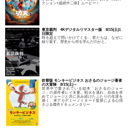
クション×超絶中二病】ムービー！
東京裁判 4Kデジタルリマスター版 8/15(土)1
日限定
時を超えて問いかけてくる… 君たちは、なぜに
繰り返す。歴史から何を学んだのかと。
吹替版 モンキービジネス おさるのジョージ著者
の大冒険 8/15(土)～
世界中で愛されている絵本「おさるのジョー
ジ」の原作者レイ夫妻。戦火を逃れ、自由を求
めてジョージと共に歩み続けたふたりの生涯を
描く、米アカデミーノミネート監督による心揺
さぶる傑作ドキュメンタリー