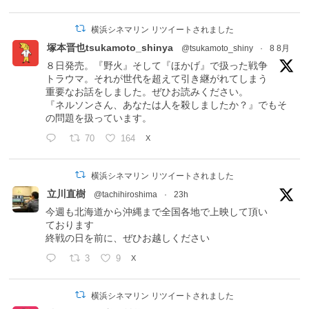
横浜シネマリン リツイートされました
塚本晋也tsukamoto_shinya
@tsukamoto_shiny
·
8 8月
８日発売。『野火』そして『ほかげ』で扱った戦争
トラウマ。それが世代を超えて引き継がれてしまう
重要なお話をしました。ぜひお読みください。
『ネルソンさん、あなたは人を殺しましたか？』でもそ
の問題を扱っています。
70
164
X
横浜シネマリン リツイートされました
立川直樹
@tachihiroshima
·
23h
今週も北海道から沖縄まで全国各地で上映して頂い
ております
終戦の日を前に、ぜひお越しください
3
9
X
横浜シネマリン リツイートされました