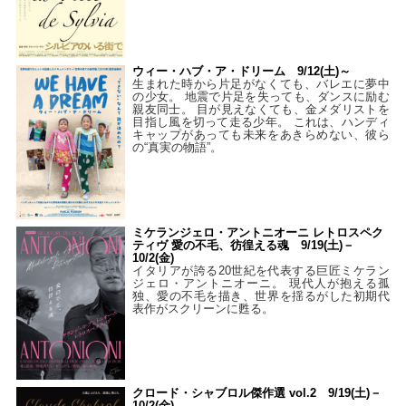
ウィー・ハブ・ア・ドリーム 9/12(土)～
生まれた時から片足がなくても、バレエに夢中
の少女。 地震で片足を失っても、ダンスに励む
親友同士。 目が見えなくても、金メダリストを
目指し風を切って走る少年。 これは、ハンディ
キャップがあっても未来をあきらめない、彼ら
の“真実の物語”。
ミケランジェロ・アントニオーニ レトロスペク
ティヴ 愛の不毛、彷徨える魂 9/19(土)－
10/2(金)
イタリアが誇る20世紀を代表する巨匠ミケラン
ジェロ・アントニオーニ。 現代人が抱える孤
独、愛の不毛を描き、世界を揺るがした初期代
表作がスクリーンに甦る。
クロード・シャブロル傑作選 vol.2 9/19(土)－
10/2(金)