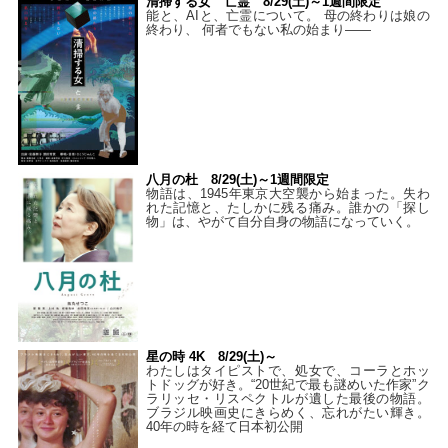
清掃する女 亡霊 8/29(土)～1週間限定
能と、AIと、亡霊について。 母の終わりは娘の
終わり、 何者でもない私の始まり――
八月の杜 8/29(土)～1週間限定
物語は、1945年東京大空襲から始まった。失わ
れた記憶と、たしかに残る痛み。誰かの「探し
物」は、やがて自分自身の物語になっていく。
星の時 4K 8/29(土)～
わたしはタイピストで、処⼥で、コーラとホッ
トドッグが好き。“20世紀で最も謎めいた作家”ク
ラリッセ・リスペクトルが遺した最後の物語。
ブラジル映画史にきらめく、忘れがたい輝き。
40年の時を経て⽇本初公開