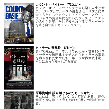
カウント・ベイシー 7/25(土)～
キング・オブ・スウィングが自ら語る人生と音
楽。 ジャズとブルースを融合させ、リズムに革
命をもたらしたカウント・ベイシー。スウィン
グジャズの黄金時代を築いたジャズピアニスト
の人生と音楽、そして知られざるプライベート
を追う自伝的ドキュメンタリー。
ヒトラーの毒見役 8/1(土)～
食べて死ぬか？ 撃たれて死ぬか？世界的ベス
トセラーを映画化！ナチスからヒトラーの毒見
を命令された女性たち。第二次世界大戦末期、
本当にあった知られざる真実
原爆資料館 語り継ぐものたち 8/1(土)～
そこには、忘れてはいけない時間がある。 歴代
館長が命を削って守り続けた”歴史の現場”の全
容。