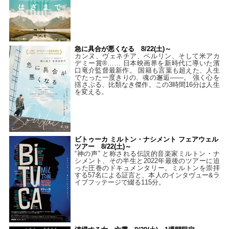
急に具合が悪くなる 8/22(土)～
カンヌ、ヴェネチア、ベルリン、そして米アカ
デミー賞®…… 日本映画界を新時代に導いた濱
口竜介監督最新作。 国籍も言葉も超えた、人生
でたった一度きりの、魂の邂逅――。 強く心を
揺さぶる、比類なき傑作。この3時間16分は人生
を変える。
ビトゥーカ ミルトン・ナシメント フェアウェル
ツアー 8/22(土)～
“神の声” と称される伝説的音楽家ミルトン・ナ
シメント、その半生と2022年最後のツアーに迫
った圧巻のドキュメンタリー。ミルトンを崇拝
する57名による証言と、本人のインタヴュー&ラ
イブフッテージで綴る115分。