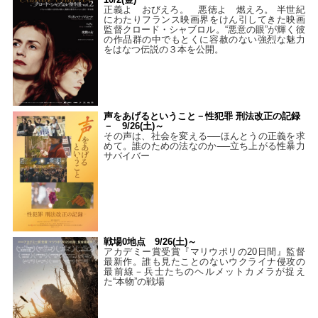
正義よ おびえろ。 悪徳よ 燃えろ。 半世紀
にわたりフランス映画界をけん引してきた映画
監督クロード・シャブロル。“悪意の眼”が輝く彼
の作品群の中でもとくに容赦のない強烈な魅力
をはなつ伝説の３本を公開。
声をあげるということ－性犯罪 刑法改正の記録
－ 9/26(土)～
その声は、社会を変える──ほんとうの正義を求
めて。誰のための法なのか──立ち上がる性暴力
サバイバー
戦場0地点 9/26(土)～
アカデミー賞受賞『マリウポリの20日間』監督
最新作。誰も見たことのないウクライナ侵攻の
最前線－兵士たちのヘルメットカメラが捉え
た“本物”の戦場