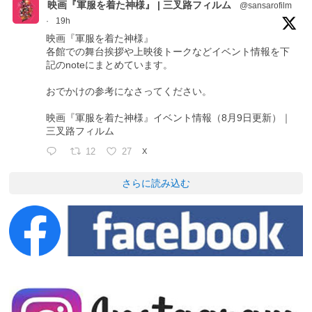
映画『軍服を着た神様』 | 三叉路フィルム
@sansarofilm
·
19h
映画『軍服を着た神様』
各館での舞台挨拶や上映後トークなどイベント情報を下
記のnoteにまとめています。
おでかけの参考になさってください。
映画『軍服を着た神様』イベント情報（8月9日更新）｜
三叉路フィルム
12
27
X
さらに読み込む