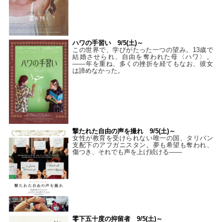
ハワの手習い 9/5(土)～
この世界で、学びがたった一つの望み。13歳で
結婚させられ、自由を奪われた母〈ハワ〉。
——年を重ね、多くの挫折を経てもなお、彼女
は諦めなかった。
撃たれた自由の声を撮れ 9/5(土)～
女性が教育を受けられない唯一の国、タリバン
支配下のアフガニスタン。夢も希望も奪われ、
傷つき、それでも声を上げ続ける——
零下五十度の抑留者 9/5(土)～