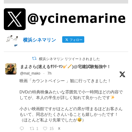
横浜シネマリン
フォロー
横浜シネマリン リツイートされました
まよさら(迷えるｻﾗﾘｰﾏﾝ
)@宅建試験勉強中！
@mat_mako
·
7h
映画「カウントベイシー 」観に行ってきました！
DVDの特典映像みたいな雰囲気で小一時間ほどの内容で
してが、本人の半生が詳しく知れて良かったです
小さい映画館ですがほとんどの席が埋まるほどお客さん
もいて、同志がたくさんいることも嬉しかったです！
（ほとんど私より先輩でしたが
）
1
15
X