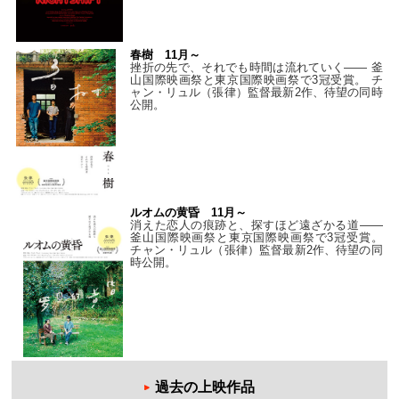
春樹 11月～
挫折の先で、それでも時間は流れていく—— 釜
山国際映画祭と東京国際映画祭で3冠受賞。 チ
ャン・リュル（張律）監督最新2作、待望の同時
公開。
ルオムの黄昏 11月～
消えた恋人の痕跡と、探すほど遠ざかる道——
釜山国際映画祭と東京国際映画祭で3冠受賞。
チャン・リュル（張律）監督最新2作、待望の同
時公開。
過去の上映作品