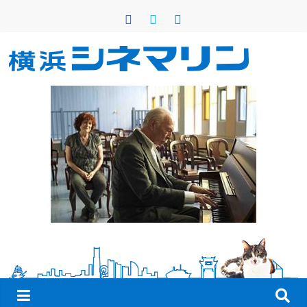
コ
ン
テ
ン
横
ツ
へ
浜
ス
キ
シ
ッ
プ
ネ
マ
リ
ン