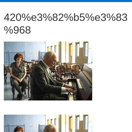
観
420%e3%82%b5%e3%83
た
い
%968
映
画
は
こ
の
街
で