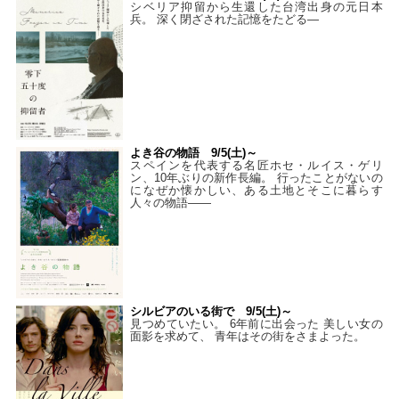
シベリア抑留から生還した台湾出身の元日本
兵。 深く閉ざされた記憶をたどる—
よき谷の物語 9/5(土)～
スペインを代表する名匠ホセ・ルイス・ゲリ
ン、10年ぶりの新作長編。 行ったことがないの
になぜか懐かしい、ある土地とそこに暮らす
人々の物語――
シルビアのいる街で 9/5(土)～
見つめていたい。 6年前に出会った 美しい女の
面影を求めて、 青年はその街をさまよった。