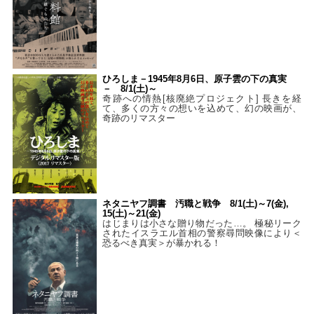
ひろしま－1945年8月6日、原子雲の下の真実
－ 8/1(土)～
奇跡への情熱[核廃絶プロジェクト] 長きを経
て、多くの方々の想いを込めて、幻の映画が、
奇跡のリマスター
ネタニヤフ調書 汚職と戦争 8/1(土)～7(金),
15(土)～21(金)
はじまりは小さな贈り物だった…。 極秘リーク
されたイスラエル首相の警察尋問映像により＜
恐るべき真実＞が暴かれる！