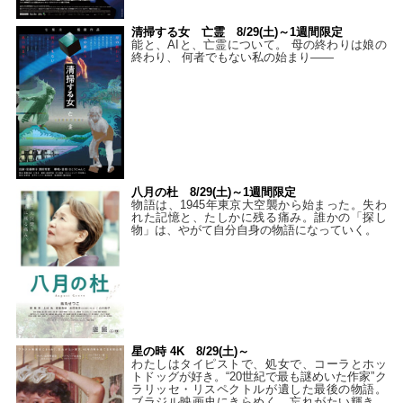
清掃する女 亡霊 8/29(土)～1週間限定
能と、AIと、亡霊について。 母の終わりは娘の
終わり、 何者でもない私の始まり――
八月の杜 8/29(土)～1週間限定
物語は、1945年東京大空襲から始まった。失わ
れた記憶と、たしかに残る痛み。誰かの「探し
物」は、やがて自分自身の物語になっていく。
星の時 4K 8/29(土)～
わたしはタイピストで、処⼥で、コーラとホッ
トドッグが好き。“20世紀で最も謎めいた作家”ク
ラリッセ・リスペクトルが遺した最後の物語。
ブラジル映画史にきらめく、忘れがたい輝き。