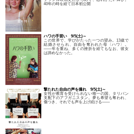
40年の時を経て⽇本初公開
ハワの手習い 9/5(土)～
この世界で、学びがたった一つの望み。13歳で
結婚させられ、自由を奪われた母〈ハワ〉。
——年を重ね、多くの挫折を経てもなお、彼女
は諦めなかった。
撃たれた自由の声を撮れ 9/5(土)～
女性が教育を受けられない唯一の国、タリバン
支配下のアフガニスタン。夢も希望も奪われ、
傷つき、それでも声を上げ続ける——