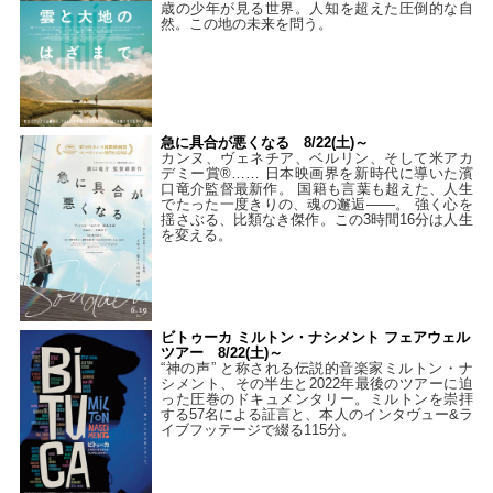
歳の少年が見る世界。人知を超えた圧倒的な自
然。この地の未来を問う。
急に具合が悪くなる 8/22(土)～
カンヌ、ヴェネチア、ベルリン、そして米アカ
デミー賞®…… 日本映画界を新時代に導いた濱
口竜介監督最新作。 国籍も言葉も超えた、人生
でたった一度きりの、魂の邂逅――。 強く心を
揺さぶる、比類なき傑作。この3時間16分は人生
を変える。
ビトゥーカ ミルトン・ナシメント フェアウェル
ツアー 8/22(土)～
“神の声” と称される伝説的音楽家ミルトン・ナ
シメント、その半生と2022年最後のツアーに迫
った圧巻のドキュメンタリー。ミルトンを崇拝
する57名による証言と、本人のインタヴュー&ラ
イブフッテージで綴る115分。