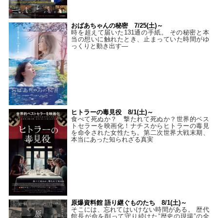
おばあちゃんの秘密 7/25(土)～
時を超えて届いた131通の手紙。 その秘密と本
当の想いに触れたとき、止まっていた時間がゆ
っくりと動き出す―
ヒトラーの毒見役 8/1(土)～
食べて死ぬか？ 撃たれて死ぬか？世界的ベス
トセラーを映画化！ナチスからヒトラーの毒見
を命令された女性たち。第二次世界大戦末期、
本当にあった知られざる真実
原爆資料館 語り継ぐものたち 8/1(土)～
そこには、忘れてはいけない時間がある。 歴代
館長が命を削って守り続けた”歴史の現場”の全