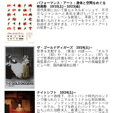
パフォーマンス・アート：身体と空間をめぐる
映画祭 10/10(土)－10/23(金)
現代美術において最もエネルギッシュで、不可
欠なジャンルへと進化を遂げたパフォーマン
ス・アート。シーンを創造し、革新してきた先
駆者たちのドキュメンタリーをラインナップ。
自由すぎて深すぎる、パフォーマンス・アート
の世界へようこそ。
ザ・ゴールドディガーズ 10/24(土)～
世界を支配する、《黄金》の謎――。『オルラ
ンド』（92）や『タンゴ・レッスン』（97）な
どで世界的な評価を得たイギリスを代表する映
画監督の一人、サリー・ポッターの長編監督デ
ビュー作、国内劇場初公開！
ナイトシフト 10/24(土)～
サッチャー政権下、ポストパンク時代のロンド
ンで撮られたミニマル＆リミナルな対抗映画。
ロンドン・ノッティングヒルにあるポートベロ
ー・ホテル。ライブを終えたバンドマンたち、
おちぶれた伯爵夫人、夜通しポーカーに興じる