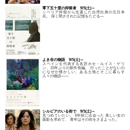
零下五十度の抑留者 9/5(土)～
シベリア抑留から生還した台湾出身の元日本
兵。 深く閉ざされた記憶をたどる—
よき谷の物語 9/5(土)～
スペインを代表する名匠ホセ・ルイス・ゲリ
ン、10年ぶりの新作長編。 行ったことがないの
になぜか懐かしい、ある土地とそこに暮らす
人々の物語――
シルビアのいる街で 9/5(土)～
見つめていたい。 6年前に出会った 美しい女の
面影を求めて、 青年はその街をさまよった。