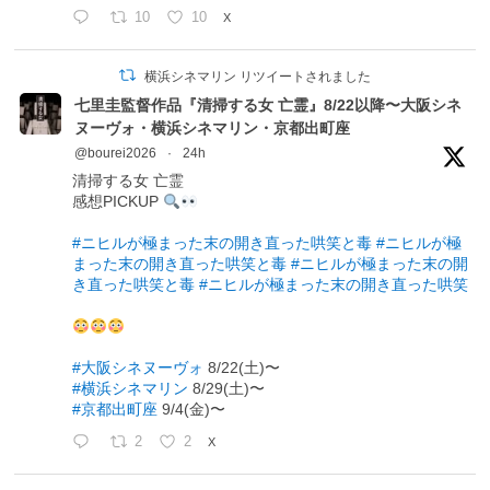
10
10
X
横浜シネマリン リツイートされました
七里圭監督作品『清掃する女 亡霊』8/22以降〜大阪シネ
ヌーヴォ・横浜シネマリン・京都出町座
@bourei2026
·
24h
清掃する女 亡霊
感想PICKUP
#ニヒルが極まった末の開き直った哄笑と毒
#ニヒルが極
まった末の開き直った哄笑と毒
#ニヒルが極まった末の開
き直った哄笑と毒
#ニヒルが極まった末の開き直った哄笑
#大阪シネヌーヴォ
8/22(土)〜
#横浜シネマリン
8/29(土)〜
#京都出町座
9/4(金)〜
2
2
X