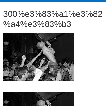
観
300%e3%83%a1%e3%82
た
い
%a4%e3%83%b3
映
画
は
こ
の
街
で