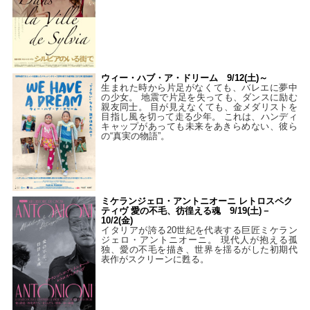
ウィー・ハブ・ア・ドリーム 9/12(土)～
生まれた時から片足がなくても、バレエに夢中
の少女。 地震で片足を失っても、ダンスに励む
親友同士。 目が見えなくても、金メダリストを
目指し風を切って走る少年。 これは、ハンディ
キャップがあっても未来をあきらめない、彼ら
の“真実の物語”。
ミケランジェロ・アントニオーニ レトロスペク
ティヴ 愛の不毛、彷徨える魂 9/19(土)－
10/2(金)
イタリアが誇る20世紀を代表する巨匠ミケラン
ジェロ・アントニオーニ。 現代人が抱える孤
独、愛の不毛を描き、世界を揺るがした初期代
表作がスクリーンに甦る。