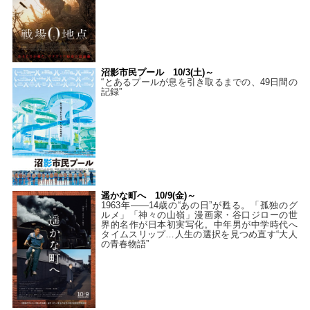
沼影市民プール 10/3(土)～
“とあるプールが息を引き取るまでの、49日間の
記録”
遥かな町へ 10/9(金)～
1963年――14歳の“あの日”が甦る。「孤独のグ
ルメ」「神々の山嶺」漫画家・谷口ジローの世
界的名作が日本初実写化。中年男が中学時代へ
タイムスリップ…人生の選択を見つめ直す“大人
の青春物語”