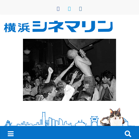
コ
ン
テ
ン
横
ツ
へ
浜
ス
キ
シ
ッ
プ
ネ
マ
リ
ン