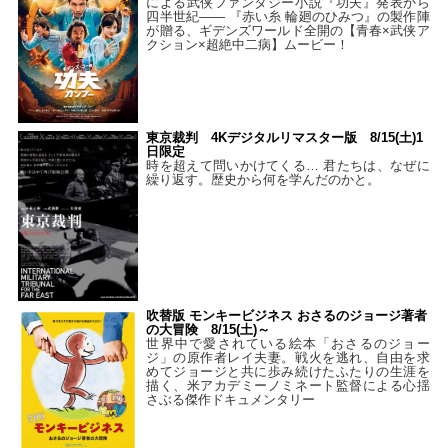
による武侠ファンタジー小説『功夫』発表から
四半世紀―― 『赤い糸 輪廻のひみつ』の製作陣
が贈る、ギデンズワールド全開の【青春×武侠ア
クション×超絶中二病】ムービー！
東京裁判 4Kデジタルリマスター版 8/15(土)1
日限定
時を超えて問いかけてくる… 君たちは、なぜに
繰り返す。歴史から何を学んだのかと。
吹替版 モンキービジネス おさるのジョージ著者
の大冒険 8/15(土)～
世界中で愛されている絵本「おさるのジョー
ジ」の原作者レイ夫妻。戦火を逃れ、自由を求
めてジョージと共に歩み続けたふたりの生涯を
描く、米アカデミーノミネート監督による心揺
さぶる傑作ドキュメンタリー