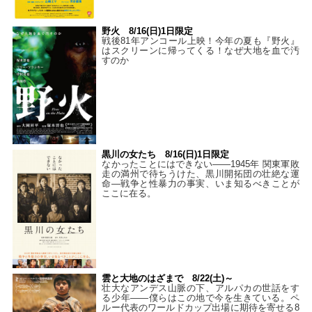
野火 8/16(日)1日限定
戦後81年アンコール上映！今年の夏も『野火』
はスクリーンに帰ってくる！なぜ大地を血で汚
すのか
黒川の女たち 8/16(日)1日限定
なかったことにはできない——1945年 関東軍敗
走の満州で待ちうけた、黒川開拓団の壮絶な運
命―戦争と性暴力の事実、いま知るべきことが
ここに在る。
雲と大地のはざまで 8/22(土)～
壮大なアンデス山脈の下、アルパカの世話をす
る少年――僕らはこの地で今を生きている。ペ
ルー代表のワールドカップ出場に期待を寄せる8