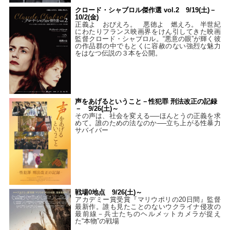
クロード・シャブロル傑作選 vol.2 9/19(土)－
10/2(金)
正義よ おびえろ。 悪徳よ 燃えろ。 半世紀
にわたりフランス映画界をけん引してきた映画
監督クロード・シャブロル。“悪意の眼”が輝く彼
の作品群の中でもとくに容赦のない強烈な魅力
をはなつ伝説の３本を公開。
声をあげるということ－性犯罪 刑法改正の記録
－ 9/26(土)～
その声は、社会を変える──ほんとうの正義を求
めて。誰のための法なのか──立ち上がる性暴力
サバイバー
戦場0地点 9/26(土)～
アカデミー賞受賞『マリウポリの20日間』監督
最新作。誰も見たことのないウクライナ侵攻の
最前線－兵士たちのヘルメットカメラが捉え
た“本物”の戦場