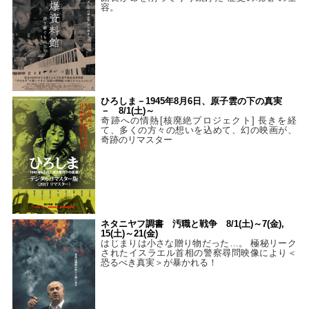
容。
ひろしま－1945年8月6日、原子雲の下の真実
－ 8/1(土)～
奇跡への情熱[核廃絶プロジェクト] 長きを経
て、多くの方々の想いを込めて、幻の映画が、
奇跡のリマスター
ネタニヤフ調書 汚職と戦争 8/1(土)～7(金),
15(土)～21(金)
はじまりは小さな贈り物だった…。 極秘リーク
されたイスラエル首相の警察尋問映像により＜
恐るべき真実＞が暴かれる！