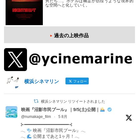
男たち…。ホテルは幽霊が彷徨うような境界的
な空間へと化していく。
過去の上映作品
横浜シネマリン
フォロー
横浜シネマリン リツイートされました
映画『沼影市民プール』｜9/5(土)公開｜
@numakage_film
·
5 8月
⊱━━━━━━━━━━━━━━━━━━⊰
𓂃
映画『沼影市民プール』𓂃
𓂃
公開まであと1ヶ月！𓂃