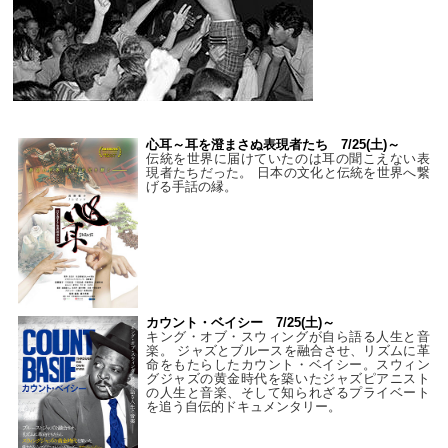
心耳～耳を澄まさぬ表現者たち 7/25(土)～
伝統を世界に届けていたのは耳の聞こえない表
現者たちだった。 日本の文化と伝統を世界へ繋
げる手話の縁。
カウント・ベイシー 7/25(土)～
キング・オブ・スウィングが自ら語る人生と音
楽。 ジャズとブルースを融合させ、リズムに革
命をもたらしたカウント・ベイシー。スウィン
グジャズの黄金時代を築いたジャズピアニスト
の人生と音楽、そして知られざるプライベート
を追う自伝的ドキュメンタリー。