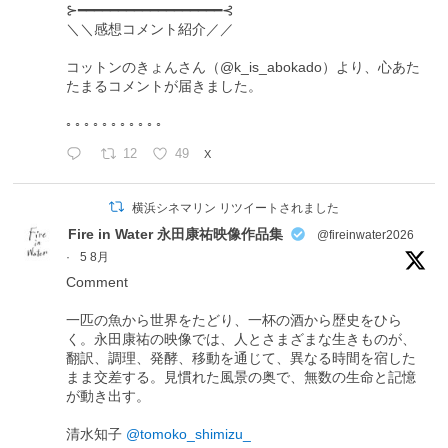
⊱━━━━━━━━━━━━━━━━━━⊰
＼＼感想コメント紹介／／
コットンのきょんさん（@k_is_abokado）より、心あた
たまるコメントが届きました。
◦ ◦ ◦ ◦ ◦ ◦ ◦ ◦ ◦ ◦ ◦
12
49
X
横浜シネマリン リツイートされました
Fire in Water 永田康祐映像作品集
@fireinwater2026
·
5 8月
Comment
一匹の魚から世界をたどり、一杯の酒から歴史をひら
く。永田康祐の映像では、人とさまざまな生きものが、
翻訳、調理、発酵、移動を通じて、異なる時間を宿した
まま交差する。見慣れた風景の奥で、無数の生命と記憶
が動き出す。
清水知子
@tomoko_shimizu_