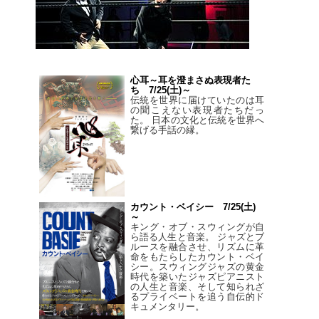
心耳～耳を澄まさぬ表現者た
ち 7/25(土)～
伝統を世界に届けていたのは耳
の聞こえない表現者たちだっ
た。 日本の文化と伝統を世界へ
繋げる手話の縁。
カウント・ベイシー 7/25(土)
～
キング・オブ・スウィングが自
ら語る人生と音楽。 ジャズとブ
ルースを融合させ、リズムに革
命をもたらしたカウント・ベイ
シー。スウィングジャズの黄金
時代を築いたジャズピアニスト
の人生と音楽、そして知られざ
るプライベートを追う自伝的ド
キュメンタリー。