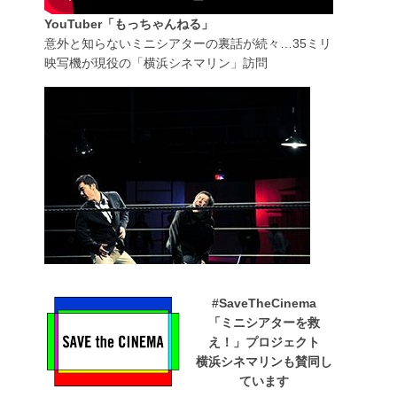
YouTuber「もっちゃんねる」
意外と知らないミニシアターの裏話が続々…35ミリ
映写機が現役の「横浜シネマリン」訪問
#SaveTheCinema
「ミニシアターを救
え！」プロジェクト
横浜シネマリンも賛同し
ています