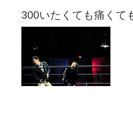
観
300いたくても痛くて
た
い
映
画
は
こ
の
街
で