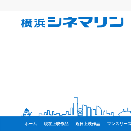
コ
ン
テ
横
ン
ツ
へ
浜
ス
キ
シ
ッ
プ
ネ
マ
リ
ン
ホーム
現在上映作品
近日上映作品
マンスリー