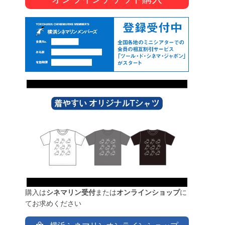
購入は
シネマリン受付
または
オンラインショップ
に
てお求めください