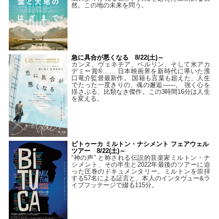
然。この地の未来を問う。
急に具合が悪くなる 8/22(土)～
カンヌ、ヴェネチア、ベルリン、そして米アカ
デミー賞®…… 日本映画界を新時代に導いた濱
口竜介監督最新作。 国籍も言葉も超えた、人生
でたった一度きりの、魂の邂逅――。 強く心を
揺さぶる、比類なき傑作。この3時間16分は人生
を変える。
ビトゥーカ ミルトン・ナシメント フェアウェル
ツアー 8/22(土)～
“神の声” と称される伝説的音楽家ミルトン・ナ
シメント、その半生と2022年最後のツアーに迫
った圧巻のドキュメンタリー。ミルトンを崇拝
する57名による証言と、本人のインタヴュー&ラ
イブフッテージで綴る115分。