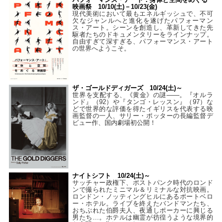
映画祭 10/10(土)－10/23(金)
現代美術において最もエネルギッシュで、不可
欠なジャンルへと進化を遂げたパフォーマン
ス・アート。シーンを創造し、革新してきた先
駆者たちのドキュメンタリーをラインナップ。
自由すぎて深すぎる、パフォーマンス・アート
の世界へようこそ。
ザ・ゴールドディガーズ 10/24(土)～
世界を支配する、《黄金》の謎――。『オルラ
ンド』（92）や『タンゴ・レッスン』（97）な
どで世界的な評価を得たイギリスを代表する映
画監督の一人、サリー・ポッターの長編監督デ
ビュー作、国内劇場初公開！
ナイトシフト 10/24(土)～
サッチャー政権下、ポストパンク時代のロンド
ンで撮られたミニマル＆リミナルな対抗映画。
ロンドン・ノッティングヒルにあるポートベロ
ー・ホテル。ライブを終えたバンドマンたち、
おちぶれた伯爵夫人、夜通しポーカーに興じる
男たち…。ホテルは幽霊が彷徨うような境界的