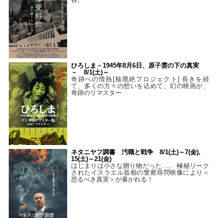
ひろしま－1945年8月6日、原子雲の下の真実
－ 8/1(土)～
奇跡への情熱[核廃絶プロジェクト] 長きを経
て、多くの方々の想いを込めて、幻の映画が、
奇跡のリマスター
ネタニヤフ調書 汚職と戦争 8/1(土)～7(金),
15(土)～21(金)
はじまりは小さな贈り物だった…。 極秘リーク
されたイスラエル首相の警察尋問映像により＜
恐るべき真実＞が暴かれる！