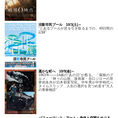
沼影市民プール 10/3(土)～
“とあるプールが息を引き取るまでの、49日間の
記録”
遥かな町へ 10/9(金)～
1963年――14歳の“あの日”が甦る。「孤独のグ
ルメ」「神々の山嶺」漫画家・谷口ジローの世
界的名作が日本初実写化。中年男が中学時代へ
タイムスリップ…人生の選択を見つめ直す“大人
の青春物語”
パフォーマンス・アート：身体と空間をめぐる