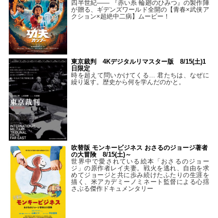
四半世紀―― 『赤い糸 輪廻のひみつ』の製作陣
が贈る、ギデンズワールド全開の【青春×武侠ア
クション×超絶中二病】ムービー！
東京裁判 4Kデジタルリマスター版 8/15(土)1
日限定
時を超えて問いかけてくる… 君たちは、なぜに
繰り返す。歴史から何を学んだのかと。
吹替版 モンキービジネス おさるのジョージ著者
の大冒険 8/15(土)～
世界中で愛されている絵本「おさるのジョー
ジ」の原作者レイ夫妻。戦火を逃れ、自由を求
めてジョージと共に歩み続けたふたりの生涯を
描く、米アカデミーノミネート監督による心揺
さぶる傑作ドキュメンタリー