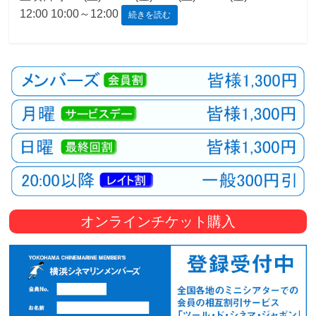
12:00 10:00～12:00
続きを読む
観
た
い
映
画
は
こ
の
街
で
オンラインチケット購入