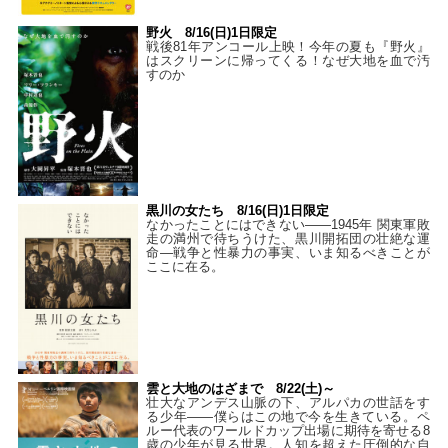
野火 8/16(日)1日限定
戦後81年アンコール上映！今年の夏も『野火』
はスクリーンに帰ってくる！なぜ大地を血で汚
すのか
黒川の女たち 8/16(日)1日限定
なかったことにはできない——1945年 関東軍敗
走の満州で待ちうけた、黒川開拓団の壮絶な運
命―戦争と性暴力の事実、いま知るべきことが
ここに在る。
雲と大地のはざまで 8/22(土)～
壮大なアンデス山脈の下、アルパカの世話をす
る少年――僕らはこの地で今を生きている。ペ
ルー代表のワールドカップ出場に期待を寄せる8
歳の少年が見る世界。人知を超えた圧倒的な自