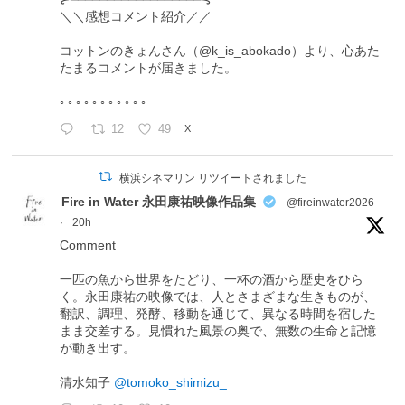
＼＼感想コメント紹介／／
コットンのきょんさん（@k_is_abokado）より、心あた
たまるコメントが届きました。
◦ ◦ ◦ ◦ ◦ ◦ ◦ ◦ ◦ ◦ ◦
12
49
X
横浜シネマリン リツイートされました
Fire in Water 永田康祐映像作品集
@fireinwater2026
·
20h
Comment
一匹の魚から世界をたどり、一杯の酒から歴史をひら
く。永田康祐の映像では、人とさまざまな生きものが、
翻訳、調理、発酵、移動を通じて、異なる時間を宿した
まま交差する。見慣れた風景の奥で、無数の生命と記憶
が動き出す。
清水知子
@tomoko_shimizu_