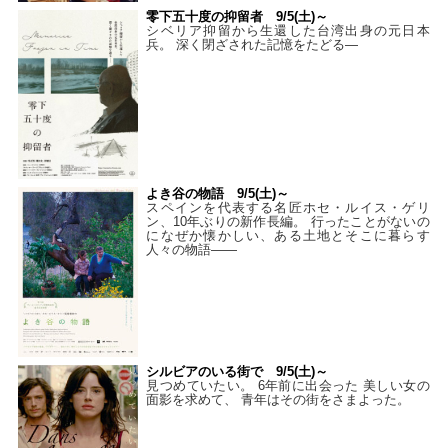
零下五十度の抑留者 9/5(土)～
シベリア抑留から生還した台湾出身の元日本
兵。 深く閉ざされた記憶をたどる—
よき谷の物語 9/5(土)～
スペインを代表する名匠ホセ・ルイス・ゲリ
ン、10年ぶりの新作長編。 行ったことがないの
になぜか懐かしい、ある土地とそこに暮らす
人々の物語――
シルビアのいる街で 9/5(土)～
見つめていたい。 6年前に出会った 美しい女の
面影を求めて、 青年はその街をさまよった。