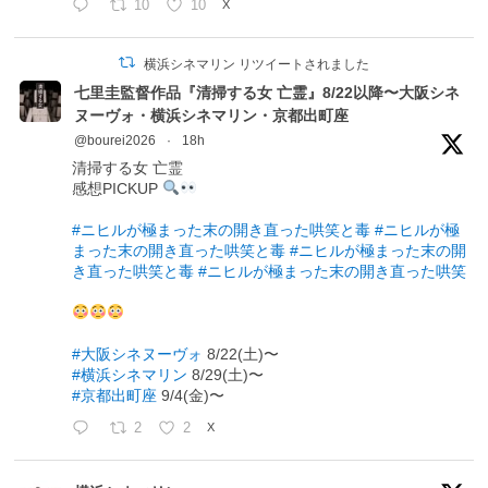
10
10
X
横浜シネマリン リツイートされました
七里圭監督作品『清掃する女 亡霊』8/22以降〜大阪シネ
ヌーヴォ・横浜シネマリン・京都出町座
@bourei2026
·
18h
清掃する女 亡霊
感想PICKUP
#ニヒルが極まった末の開き直った哄笑と毒
#ニヒルが極
まった末の開き直った哄笑と毒
#ニヒルが極まった末の開
き直った哄笑と毒
#ニヒルが極まった末の開き直った哄笑
#大阪シネヌーヴォ
8/22(土)〜
#横浜シネマリン
8/29(土)〜
#京都出町座
9/4(金)〜
2
2
X