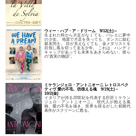
ウィー・ハブ・ア・ドリーム 9/12(土)～
生まれた時から片足がなくても、バレエに夢中
の少女。 地震で片足を失っても、ダンスに励む
親友同士。 目が見えなくても、金メダリストを
目指し風を切って走る少年。 これは、ハンディ
キャップがあっても未来をあきらめない、彼ら
の“真実の物語”。
ミケランジェロ・アントニオーニ レトロスペク
ティヴ 愛の不毛、彷徨える魂 9/19(土)－
10/2(金)
イタリアが誇る20世紀を代表する巨匠ミケラン
ジェロ・アントニオーニ。 現代人が抱える孤
独、愛の不毛を描き、世界を揺るがした初期代
表作がスクリーンに甦る。