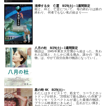
清掃する女 亡霊 8/29(土)～1週間限定
能と、AIと、亡霊について。 母の終わりは娘の
終わり、 何者でもない私の始まり――
八月の杜 8/29(土)～1週間限定
物語は、1945年東京大空襲から始まった。失わ
れた記憶と、たしかに残る痛み。誰かの「探し
物」は、やがて自分自身の物語になっていく。
星の時 4K 8/29(土)～
わたしはタイピストで、処⼥で、コーラとホッ
トドッグが好き。“20世紀で最も謎めいた作家”ク
ラリッセ・リスペクトルが遺した最後の物語。
ブラジル映画史にきらめく、忘れがたい輝き。