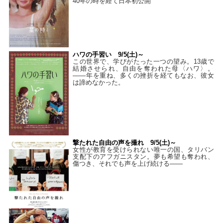
40年の時を経て⽇本初公開
ハワの手習い 9/5(土)～
この世界で、学びがたった一つの望み。13歳で
結婚させられ、自由を奪われた母〈ハワ〉。
——年を重ね、多くの挫折を経てもなお、彼女
は諦めなかった。
撃たれた自由の声を撮れ 9/5(土)～
女性が教育を受けられない唯一の国、タリバン
支配下のアフガニスタン。夢も希望も奪われ、
傷つき、それでも声を上げ続ける——