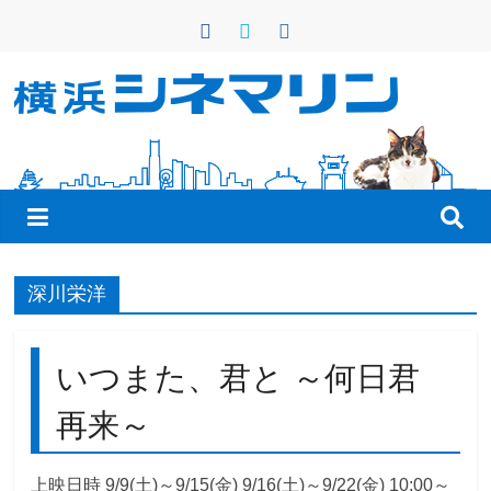
コ
ン
テ
ン
横
ツ
へ
浜
ス
キ
シ
ッ
プ
ネ
深川栄洋
マ
いつまた、君と ～何日君
リ
再来～
ン
上映日時 9/9(土)～9/15(金) 9/16(土)～9/22(金) 10:00～