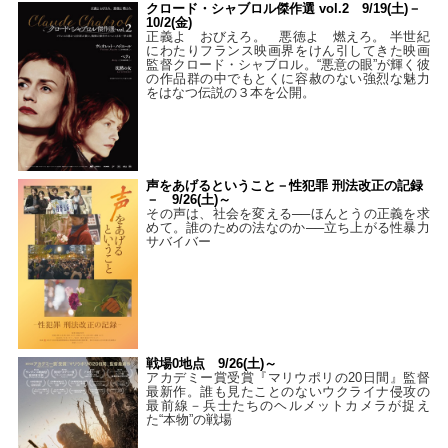
クロード・シャブロル傑作選 vol.2 9/19(土)－
10/2(金)
正義よ おびえろ。 悪徳よ 燃えろ。 半世紀
にわたりフランス映画界をけん引してきた映画
監督クロード・シャブロル。“悪意の眼”が輝く彼
の作品群の中でもとくに容赦のない強烈な魅力
をはなつ伝説の３本を公開。
声をあげるということ－性犯罪 刑法改正の記録
－ 9/26(土)～
その声は、社会を変える──ほんとうの正義を求
めて。誰のための法なのか──立ち上がる性暴力
サバイバー
戦場0地点 9/26(土)～
アカデミー賞受賞『マリウポリの20日間』監督
最新作。誰も見たことのないウクライナ侵攻の
最前線－兵士たちのヘルメットカメラが捉え
た“本物”の戦場