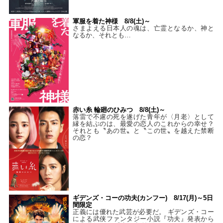
軍服を着た神様 8/8(土)～
さまよえる日本人の魂は、亡霊となるか、神と
なるか、それとも…
赤い糸 輪廻のひみつ 8/8(土)～
落雷で不慮の死を遂げた青年が〈月老〉として
縁を結ぶのは、最愛の恋人のこれからの幸せ？
それとも〝あの世〟と〝この世〟を越えた禁断
の恋？
ギデンズ・コーの功夫(カンフー) 8/17(月)～5日
間限定
正義には優れた武芸が必要だ。 ギデンズ・コー
による武侠ファンタジー小説『功夫』発表から