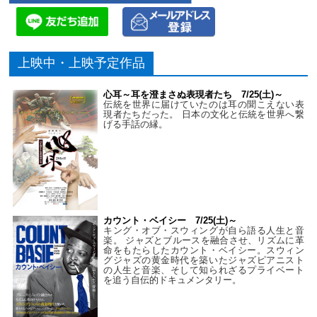
上映中・上映予定作品
心耳～耳を澄まさぬ表現者たち 7/25(土)～
伝統を世界に届けていたのは耳の聞こえない表
現者たちだった。 日本の文化と伝統を世界へ繋
げる手話の縁。
カウント・ベイシー 7/25(土)～
キング・オブ・スウィングが自ら語る人生と音
楽。 ジャズとブルースを融合させ、リズムに革
命をもたらしたカウント・ベイシー。スウィン
グジャズの黄金時代を築いたジャズピアニスト
の人生と音楽、そして知られざるプライベート
を追う自伝的ドキュメンタリー。