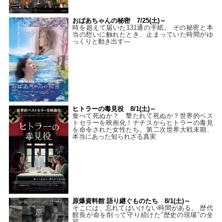
おばあちゃんの秘密 7/25(土)～
時を超えて届いた131通の手紙。 その秘密と本
当の想いに触れたとき、止まっていた時間がゆ
っくりと動き出す―
ヒトラーの毒見役 8/1(土)～
食べて死ぬか？ 撃たれて死ぬか？世界的ベス
トセラーを映画化！ナチスからヒトラーの毒見
を命令された女性たち。第二次世界大戦末期、
本当にあった知られざる真実
原爆資料館 語り継ぐものたち 8/1(土)～
そこには、忘れてはいけない時間がある。 歴代
館長が命を削って守り続けた”歴史の現場”の全
容。