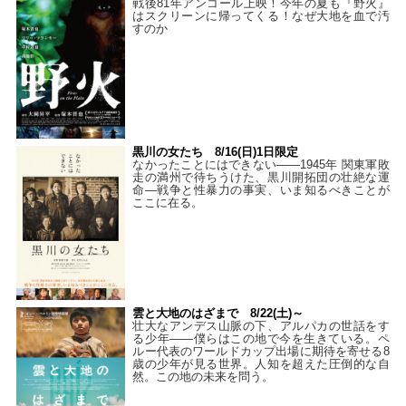
戦後81年アンコール上映！今年の夏も『野火』
はスクリーンに帰ってくる！なぜ大地を血で汚
すのか
黒川の女たち 8/16(日)1日限定
なかったことにはできない——1945年 関東軍敗
走の満州で待ちうけた、黒川開拓団の壮絶な運
命―戦争と性暴力の事実、いま知るべきことが
ここに在る。
雲と大地のはざまで 8/22(土)～
壮大なアンデス山脈の下、アルパカの世話をす
る少年――僕らはこの地で今を生きている。ペ
ルー代表のワールドカップ出場に期待を寄せる8
歳の少年が見る世界。人知を超えた圧倒的な自
然。この地の未来を問う。