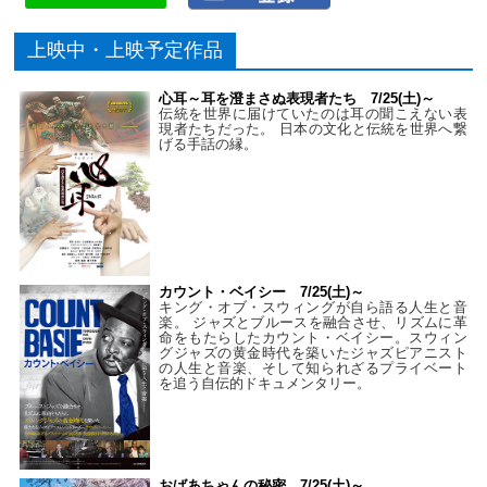
上映中・上映予定作品
心耳～耳を澄まさぬ表現者たち 7/25(土)～
伝統を世界に届けていたのは耳の聞こえない表
現者たちだった。 日本の文化と伝統を世界へ繋
げる手話の縁。
カウント・ベイシー 7/25(土)～
キング・オブ・スウィングが自ら語る人生と音
楽。 ジャズとブルースを融合させ、リズムに革
命をもたらしたカウント・ベイシー。スウィン
グジャズの黄金時代を築いたジャズピアニスト
の人生と音楽、そして知られざるプライベート
を追う自伝的ドキュメンタリー。
おばあちゃんの秘密 7/25(土)～