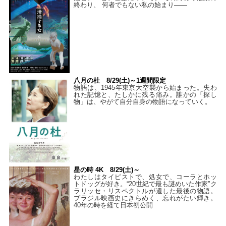
終わり、 何者でもない私の始まり――
八月の杜 8/29(土)～1週間限定
物語は、1945年東京大空襲から始まった。失わ
れた記憶と、たしかに残る痛み。誰かの「探し
物」は、やがて自分自身の物語になっていく。
星の時 4K 8/29(土)～
わたしはタイピストで、処⼥で、コーラとホッ
トドッグが好き。“20世紀で最も謎めいた作家”ク
ラリッセ・リスペクトルが遺した最後の物語。
ブラジル映画史にきらめく、忘れがたい輝き。
40年の時を経て⽇本初公開