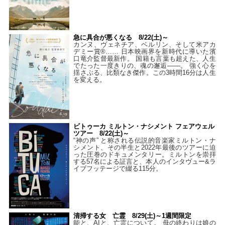
急に具合が悪くなる 8/22(土)～
カンヌ、ヴェネチア、ベルリン、そして米アカ
デミー賞®…… 日本映画界を新時代に導いた濱
口竜介監督最新作。 国籍も言葉も超えた、人生
でたった一度きりの、魂の邂逅――。 強く心を
揺さぶる、比類なき傑作。この3時間16分は人生
を変える。
ビトゥーカ ミルトン・ナシメント フェアウェル
ツアー 8/22(土)～
“神の声” と称される伝説的音楽家ミルトン・ナ
シメント、その半生と2022年最後のツアーに迫
った圧巻のドキュメンタリー。ミルトンを崇拝
する57名による証言と、本人のインタヴュー&ラ
イブフッテージで綴る115分。
清掃する女 亡霊 8/29(土)～1週間限定
能と、AIと、亡霊について。 母の終わりは娘の