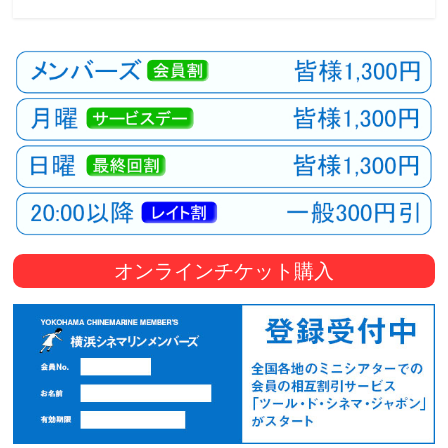
観
た
い
映
画
は
こ
の
街
で
オンラインチケット購入