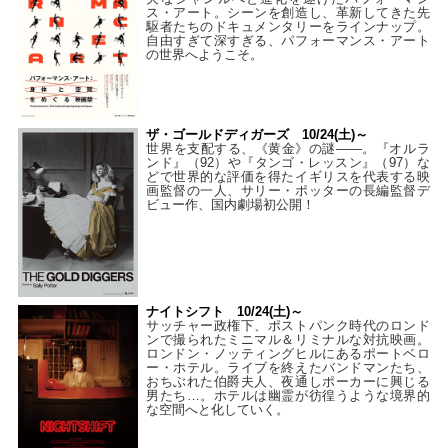
ス・アート。シーンを創造し、革新してきた先
駆者たちのドキュメンタリーをラインナップ。
自由すぎて深すぎる、パフォーマンス・アート
の世界へようこそ。
ザ・ゴールドディガーズ 10/24(土)～
世界を支配する、《黄金》の謎――。『オルラ
ンド』（92）や『タンゴ・レッスン』（97）な
どで世界的な評価を得たイギリスを代表する映
画監督の一人、サリー・ポッターの長編監督デ
ビュー作、国内劇場初公開！
ナイトシフト 10/24(土)～
サッチャー政権下、ポストパンク時代のロンド
ンで撮られたミニマル＆リミナルな対抗映画。
ロンドン・ノッティングヒルにあるポートベロ
ー・ホテル。ライブを終えたバンドマンたち、
おちぶれた伯爵夫人、夜通しポーカーに興じる
男たち…。ホテルは幽霊が彷徨うような境界的
な空間へと化していく。