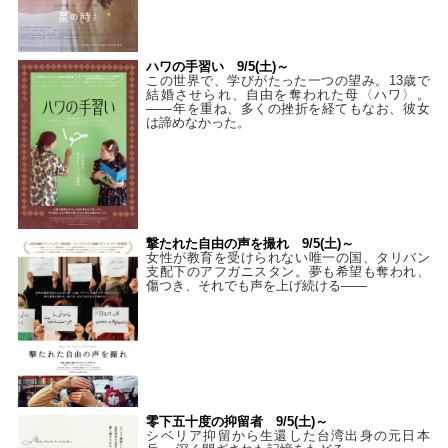
ハワの手習い 9/5(土)～
この世界で、学びがたった一つの望み。13歳で
結婚させられ、自由を奪われた母〈ハワ〉。
——年を重ね、多くの挫折を経てもなお、彼女
は諦めなかった。
撃たれた自由の声を撮れ 9/5(土)～
女性が教育を受けられない唯一の国、タリバン
支配下のアフガニスタン。夢も希望も奪われ、
傷つき、それでも声を上げ続ける——
零下五十度の抑留者 9/5(土)～
シベリア抑留から生還した台湾出身の元日本