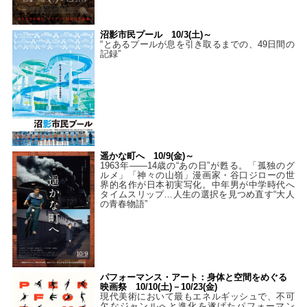
沼影市民プール 10/3(土)～
“とあるプールが息を引き取るまでの、49日間の
記録”
遥かな町へ 10/9(金)～
1963年――14歳の“あの日”が甦る。「孤独のグ
ルメ」「神々の山嶺」漫画家・谷口ジローの世
界的名作が日本初実写化。中年男が中学時代へ
タイムスリップ…人生の選択を見つめ直す“大人
の青春物語”
パフォーマンス・アート：身体と空間をめぐる
映画祭 10/10(土)－10/23(金)
現代美術において最もエネルギッシュで、不可
欠なジャンルへと進化を遂げたパフォーマン