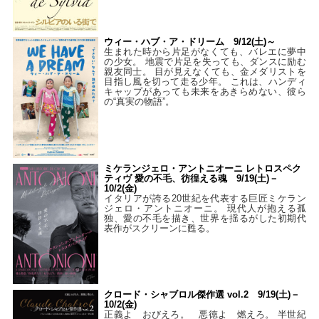
ウィー・ハブ・ア・ドリーム 9/12(土)～
生まれた時から片足がなくても、バレエに夢中
の少女。 地震で片足を失っても、ダンスに励む
親友同士。 目が見えなくても、金メダリストを
目指し風を切って走る少年。 これは、ハンディ
キャップがあっても未来をあきらめない、彼ら
の“真実の物語”。
ミケランジェロ・アントニオーニ レトロスペク
ティヴ 愛の不毛、彷徨える魂 9/19(土)－
10/2(金)
イタリアが誇る20世紀を代表する巨匠ミケラン
ジェロ・アントニオーニ。 現代人が抱える孤
独、愛の不毛を描き、世界を揺るがした初期代
表作がスクリーンに甦る。
クロード・シャブロル傑作選 vol.2 9/19(土)－
10/2(金)
正義よ おびえろ。 悪徳よ 燃えろ。 半世紀