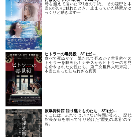
時を超えて届いた131通の手紙。 その秘密と本
当の想いに触れたとき、止まっていた時間がゆ
っくりと動き出す―
ヒトラーの毒見役 8/1(土)～
食べて死ぬか？ 撃たれて死ぬか？世界的ベス
トセラーを映画化！ナチスからヒトラーの毒見
を命令された女性たち。第二次世界大戦末期、
本当にあった知られざる真実
原爆資料館 語り継ぐものたち 8/1(土)～
そこには、忘れてはいけない時間がある。 歴代
館長が命を削って守り続けた”歴史の現場”の全
容。