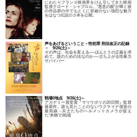
にわたりフランス映画界をけん引してきた映画
監督クロード・シャブロル。“悪意の眼”が輝く彼
の作品群の中でもとくに容赦のない強烈な魅力
をはなつ伝説の３本を公開。
声をあげるということ－性犯罪 刑法改正の記録
－ 9/26(土)～
その声は、社会を変える──ほんとうの正義を求
めて。誰のための法なのか──立ち上がる性暴力
サバイバー
戦場0地点 9/26(土)～
アカデミー賞受賞『マリウポリの20日間』監督
最新作。誰も見たことのないウクライナ侵攻の
最前線－兵士たちのヘルメットカメラが捉え
た“本物”の戦場