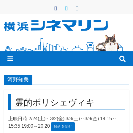
コ
ン
テ
ン
横
ツ
へ
浜
ス
キ
シ
ッ
プ
ネ
河野知美
マ
霊的ボリシェヴィキ
リ
上映日時 2/24(土)～3/2(金) 3/3(土)～3/9(金) 14:15～
15:35 19:00～20:20
続きを読む
ン