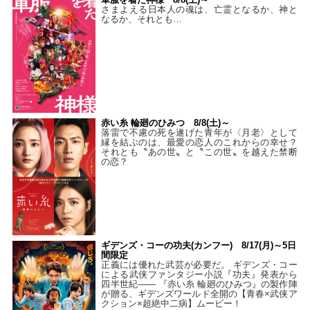
さまよえる日本人の魂は、亡霊となるか、神と
なるか、それとも…
赤い糸 輪廻のひみつ 8/8(土)～
落雷で不慮の死を遂げた青年が〈月老〉として
縁を結ぶのは、最愛の恋人のこれからの幸せ？
それとも〝あの世〟と〝この世〟を越えた禁断
の恋？
ギデンズ・コーの功夫(カンフー) 8/17(月)～5日
間限定
正義には優れた武芸が必要だ。 ギデンズ・コー
による武侠ファンタジー小説『功夫』発表から
四半世紀―― 『赤い糸 輪廻のひみつ』の製作陣
が贈る、ギデンズワールド全開の【青春×武侠ア
クション×超絶中二病】ムービー！