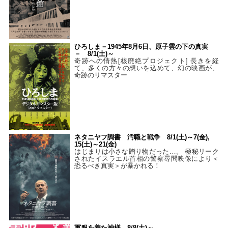
ひろしま－1945年8月6日、原子雲の下の真実
－ 8/1(土)～
奇跡への情熱[核廃絶プロジェクト] 長きを経
て、多くの方々の想いを込めて、幻の映画が、
奇跡のリマスター
ネタニヤフ調書 汚職と戦争 8/1(土)～7(金),
15(土)～21(金)
はじまりは小さな贈り物だった…。 極秘リーク
されたイスラエル首相の警察尋問映像により＜
恐るべき真実＞が暴かれる！
軍服を着た神様 8/8(土)～