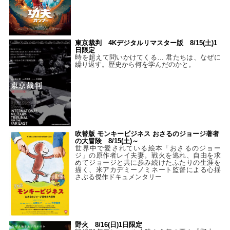
東京裁判 4Kデジタルリマスター版 8/15(土)1
日限定
時を超えて問いかけてくる… 君たちは、なぜに
繰り返す。歴史から何を学んだのかと。
吹替版 モンキービジネス おさるのジョージ著者
の大冒険 8/15(土)～
世界中で愛されている絵本「おさるのジョー
ジ」の原作者レイ夫妻。戦火を逃れ、自由を求
めてジョージと共に歩み続けたふたりの生涯を
描く、米アカデミーノミネート監督による心揺
さぶる傑作ドキュメンタリー
野火 8/16(日)1日限定