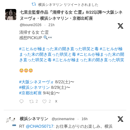
横浜シネマリン リツイートされました
七里圭監督作品『清掃する女 亡霊』8/22以降〜大阪シネ
ヌーヴォ・横浜シネマリン・京都出町座
@bourei2026
·
21h
清掃する女 亡霊
感想PICKUP
#ニヒルが極まった末の開き直った哄笑と毒
#ニヒルが極
まった末の開き直った哄笑と毒
#ニヒルが極まった末の開
き直った哄笑と毒
#ニヒルが極まった末の開き直った哄笑
#大阪シネヌーヴォ
8/22(土)〜
#横浜シネマリン
8/29(土)〜
#京都出町座
9/4(金)〜
2
2
X
横浜シネマリン
@ycinemarine
·
16h
RT
@CHAOS0717
: お仕事上がりのお楽しみ。横浜