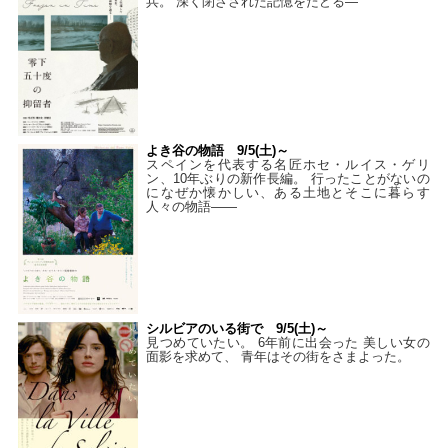
兵。 深く閉ざされた記憶をたどる—
よき谷の物語 9/5(土)～
スペインを代表する名匠ホセ・ルイス・ゲリ
ン、10年ぶりの新作長編。 行ったことがないの
になぜか懐かしい、ある土地とそこに暮らす
人々の物語――
シルビアのいる街で 9/5(土)～
見つめていたい。 6年前に出会った 美しい女の
面影を求めて、 青年はその街をさまよった。