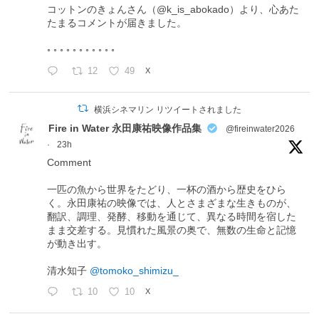
コットンのきょんさん（@k_is_abokado）より、心あた
たまるコメントが届きました。
◦ ◦ ◦ ◦ ◦ ◦ ◦ ◦ ◦ ◦ ◦
12
49
X
横浜シネマリン リツイートされました
Fire in Water 永田康祐映像作品集
@fireinwater2026
·
23h
Comment
一匹の魚から世界をたどり、一杯の酒から歴史をひら
く。永田康祐の映像では、人とさまざまな生きものが、
翻訳、調理、発酵、移動を通じて、異なる時間を宿した
まま交差する。見慣れた風景の奥で、無数の生命と記憶
が動き出す。
清水知子
@tomoko_shimizu_
10
10
X