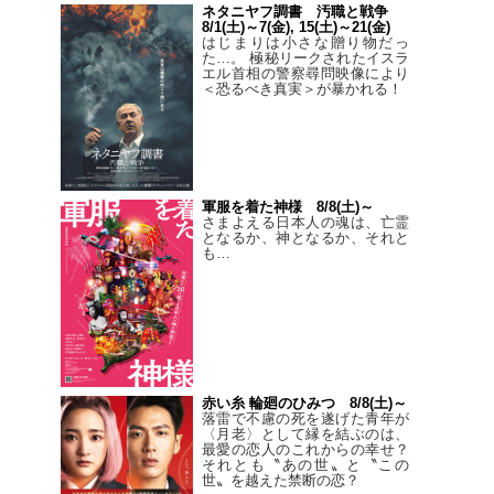
ネタニヤフ調書 汚職と戦争
8/1(土)～7(金), 15(土)～21(金)
はじまりは小さな贈り物だっ
た…。 極秘リークされたイスラ
エル首相の警察尋問映像により
＜恐るべき真実＞が暴かれる！
軍服を着た神様 8/8(土)～
さまよえる日本人の魂は、亡霊
となるか、神となるか、それと
も…
赤い糸 輪廻のひみつ 8/8(土)～
落雷で不慮の死を遂げた青年が
〈月老〉として縁を結ぶのは、
最愛の恋人のこれからの幸せ？
それとも〝あの世〟と〝この
世〟を越えた禁断の恋？