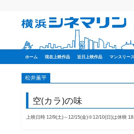
コ
ン
テ
横
ン
ツ
へ
浜
ス
キ
ホーム
現在上映作品
近日上映作品
マンスリー
シ
ッ
プ
ネ
松井薫平
マ
空(カラ)の味
リ
上映日時 12/9(土)～12/15(金)※12/10(日)は休映 18
ン