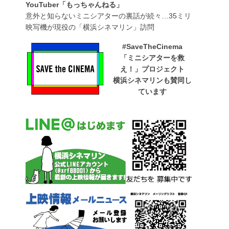
YouTuber「もっちゃんねる」
意外と知らないミニシアターの裏話が続々…35ミリ
映写機が現役の「横浜シネマリン」訪問
#SaveTheCinema
「ミニシアターを救
え！」プロジェクト
横浜シネマリンも賛同し
ています