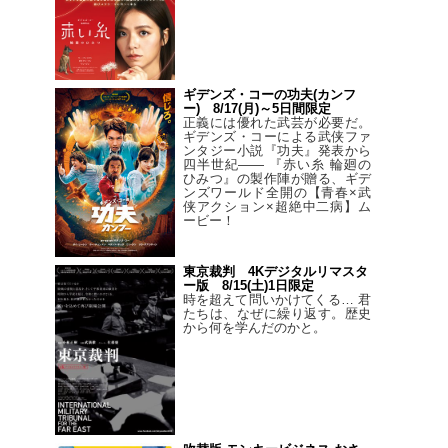
ギデンズ・コーの功夫(カンフ
ー) 8/17(月)～5日間限定
正義には優れた武芸が必要だ。
ギデンズ・コーによる武侠ファ
ンタジー小説『功夫』発表から
四半世紀―― 『赤い糸 輪廻の
ひみつ』の製作陣が贈る、ギデ
ンズワールド全開の【青春×武
侠アクション×超絶中二病】ム
ービー！
東京裁判 4Kデジタルリマスタ
ー版 8/15(土)1日限定
時を超えて問いかけてくる… 君
たちは、なぜに繰り返す。歴史
から何を学んだのかと。