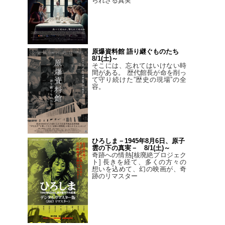
られざる真実
原爆資料館 語り継ぐものたち
8/1(土)～
そこには、忘れてはいけない時
間がある。 歴代館長が命を削っ
て守り続けた”歴史の現場”の全
容。
ひろしま－1945年8月6日、原子
雲の下の真実－ 8/1(土)～
奇跡への情熱[核廃絶プロジェク
ト] 長きを経て、多くの方々の
想いを込めて、幻の映画が、奇
跡のリマスター