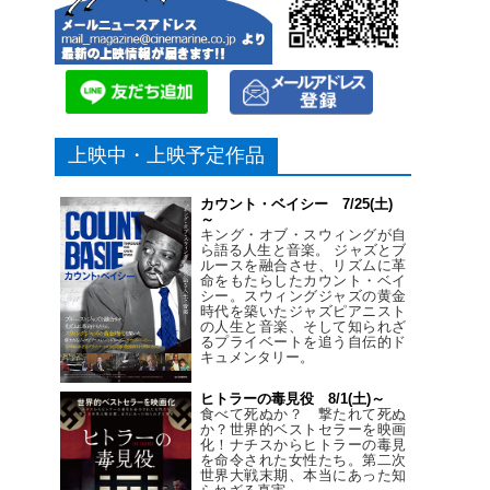
上映中・上映予定作品
カウント・ベイシー 7/25(土)
～
キング・オブ・スウィングが自
ら語る人生と音楽。 ジャズとブ
ルースを融合させ、リズムに革
命をもたらしたカウント・ベイ
シー。スウィングジャズの黄金
時代を築いたジャズピアニスト
の人生と音楽、そして知られざ
るプライベートを追う自伝的ド
キュメンタリー。
ヒトラーの毒見役 8/1(土)～
食べて死ぬか？ 撃たれて死ぬ
か？世界的ベストセラーを映画
化！ナチスからヒトラーの毒見
を命令された女性たち。第二次
世界大戦末期、本当にあった知