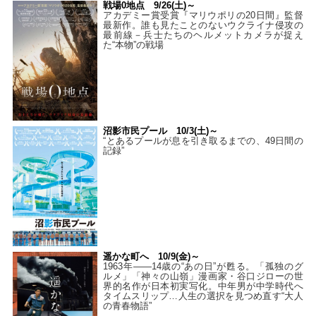
戦場0地点 9/26(土)～
アカデミー賞受賞『マリウポリの20日間』監督
最新作。誰も見たことのないウクライナ侵攻の
最前線－兵士たちのヘルメットカメラが捉え
た“本物”の戦場
沼影市民プール 10/3(土)～
“とあるプールが息を引き取るまでの、49日間の
記録”
遥かな町へ 10/9(金)～
1963年――14歳の“あの日”が甦る。「孤独のグ
ルメ」「神々の山嶺」漫画家・谷口ジローの世
界的名作が日本初実写化。中年男が中学時代へ
タイムスリップ…人生の選択を見つめ直す“大人
の青春物語”