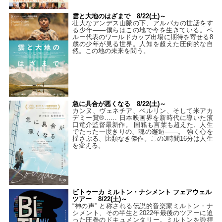
雲と大地のはざまで 8/22(土)～
壮大なアンデス山脈の下、アルパカの世話をす
る少年――僕らはこの地で今を生きている。ペ
ルー代表のワールドカップ出場に期待を寄せる8
歳の少年が見る世界。人知を超えた圧倒的な自
然。この地の未来を問う。
急に具合が悪くなる 8/22(土)～
カンヌ、ヴェネチア、ベルリン、そして米アカ
デミー賞®…… 日本映画界を新時代に導いた濱
口竜介監督最新作。 国籍も言葉も超えた、人生
でたった一度きりの、魂の邂逅――。 強く心を
揺さぶる、比類なき傑作。この3時間16分は人生
を変える。
ビトゥーカ ミルトン・ナシメント フェアウェル
ツアー 8/22(土)～
“神の声” と称される伝説的音楽家ミルトン・ナ
シメント、その半生と2022年最後のツアーに迫
った圧巻のドキュメンタリー。ミルトンを崇拝