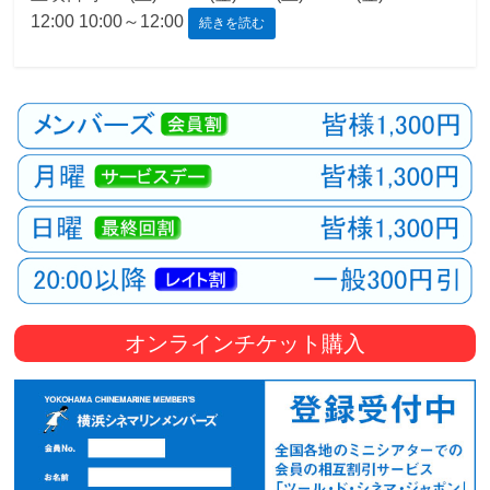
12:00 10:00～12:00
続きを読む
観
た
い
映
画
は
こ
の
街
で
オンラインチケット購入