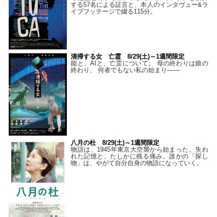
する57名による証言と、本人のインタヴュー&ラ
イブフッテージで綴る115分。
清掃する女 亡霊 8/29(土)～1週間限定
能と、AIと、亡霊について。 母の終わりは娘の
終わり、 何者でもない私の始まり――
八月の杜 8/29(土)～1週間限定
物語は、1945年東京大空襲から始まった。失わ
れた記憶と、たしかに残る痛み。誰かの「探し
物」は、やがて自分自身の物語になっていく。