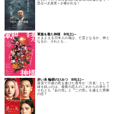
恐るべき真実＞が暴かれる！
軍服を着た神様 8/8(土)～
さまよえる日本人の魂は、亡霊となるか、神と
なるか、それとも…
赤い糸 輪廻のひみつ 8/8(土)～
落雷で不慮の死を遂げた青年が〈月老〉として
縁を結ぶのは、最愛の恋人のこれからの幸せ？
それとも〝あの世〟と〝この世〟を越えた禁断
の恋？