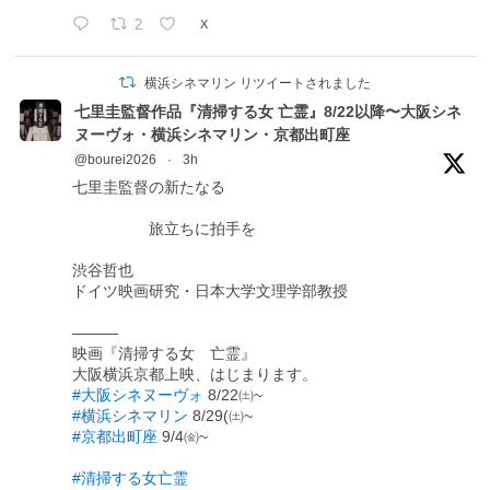
2
X
横浜シネマリン リツイートされました
七里圭監督作品『清掃する女 亡霊』8/22以降〜大阪シネ
ヌーヴォ・横浜シネマリン・京都出町座
@bourei2026
·
3h
七里圭監督の新たなる
旅立ちに拍手を
渋谷哲也
ドイツ映画研究・日本大学文理学部教授
―――
映画『清掃する女 亡霊』
大阪横浜京都上映、はじまります。
#大阪シネヌーヴォ
8/22㈯~
#横浜シネマリン
8/29(㈯~
#京都出町座
9/4㈮~
#清掃する女亡霊