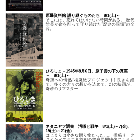
原爆資料館 語り継ぐものたち 8/1(土)～
そこには、忘れてはいけない時間がある。 歴代
館長が命を削って守り続けた”歴史の現場”の全
容。
ひろしま－1945年8月6日、原子雲の下の真実
－ 8/1(土)～
奇跡への情熱[核廃絶プロジェクト] 長きを経
て、多くの方々の想いを込めて、幻の映画が、
奇跡のリマスター
ネタニヤフ調書 汚職と戦争 8/1(土)～7(金),
15(土)～21(金)
はじまりは小さな贈り物だった…。 極秘リーク
されたイスラエル首相の警察尋問映像により＜