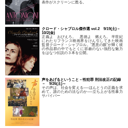
表作がスクリーンに甦る。
クロード・シャブロル傑作選 vol.2 9/19(土)－
10/2(金)
正義よ おびえろ。 悪徳よ 燃えろ。 半世紀
にわたりフランス映画界をけん引してきた映画
監督クロード・シャブロル。“悪意の眼”が輝く彼
の作品群の中でもとくに容赦のない強烈な魅力
をはなつ伝説の３本を公開。
声をあげるということ－性犯罪 刑法改正の記録
－ 9/26(土)～
その声は、社会を変える──ほんとうの正義を求
めて。誰のための法なのか──立ち上がる性暴力
サバイバー