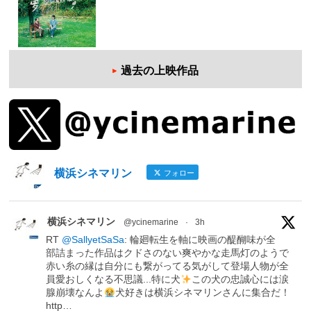
過去の上映作品
横浜シネマリン
フォロー
横浜シネマリン
@ycinemarine
·
3h
RT
@SallyetSaSa
: 輪廻転生を軸に映画の醍醐味が全
部詰まった作品はクドさのない爽やかな走馬灯のようで
赤い糸の縁は自分にも繋がってる気がして登場人物が全
員愛おしくなる不思議...特に犬
この犬の忠誠心には涙
腺崩壊なんよ
犬好きは横浜シネマリンさんに集合だ！
http…