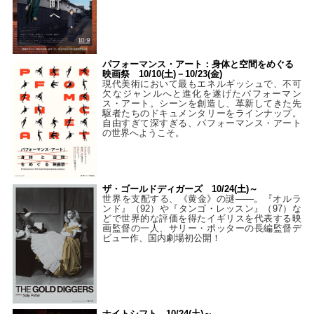
パフォーマンス・アート：身体と空間をめぐる
映画祭 10/10(土)－10/23(金)
現代美術において最もエネルギッシュで、不可
欠なジャンルへと進化を遂げたパフォーマン
ス・アート。シーンを創造し、革新してきた先
駆者たちのドキュメンタリーをラインナップ。
自由すぎて深すぎる、パフォーマンス・アート
の世界へようこそ。
ザ・ゴールドディガーズ 10/24(土)～
世界を支配する、《黄金》の謎――。『オルラ
ンド』（92）や『タンゴ・レッスン』（97）な
どで世界的な評価を得たイギリスを代表する映
画監督の一人、サリー・ポッターの長編監督デ
ビュー作、国内劇場初公開！
ナイトシフト 10/24(土)～