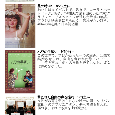
星の時 4K 8/29(土)～
わたしはタイピストで、処⼥で、コーラとホッ
トドッグが好き。“20世紀で最も謎めいた作家”ク
ラリッセ・リスペクトルが遺した最後の物語。
ブラジル映画史にきらめく、忘れがたい輝き。
40年の時を経て⽇本初公開
ハワの手習い 9/5(土)～
この世界で、学びがたった一つの望み。13歳で
結婚させられ、自由を奪われた母〈ハワ〉。
——年を重ね、多くの挫折を経てもなお、彼女
は諦めなかった。
撃たれた自由の声を撮れ 9/5(土)～
女性が教育を受けられない唯一の国、タリバン
支配下のアフガニスタン。夢も希望も奪われ、
傷つき、それでも声を上げ続ける——