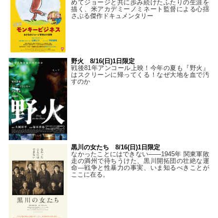
めてジョージと共に歩み続けたふたりの生涯を
描く、米アカデミーノミネート監督による心揺
さぶる傑作ドキュメンタリー
野火 8/16(日)1日限定
戦後81年アンコール上映！今年の夏も『野火』
はスクリーンに帰ってくる！なぜ大地を血で汚
すのか
黒川の女たち 8/16(日)1日限定
なかったことにはできない——1945年 関東軍敗
走の満州で待ちうけた、黒川開拓団の壮絶な運
命―戦争と性暴力の事実、いま知るべきことが
ここに在る。