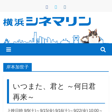
コ
ン
テ
ン
横
ツ
へ
浜
ス
キ
シ
ッ
プ
ネ
岸本加世子
マ
いつまた、君と ～何日君
リ
再来～
ン
上映日時 9/9(土)～9/15(金) 9/16(土)～9/22(金) 10:00～