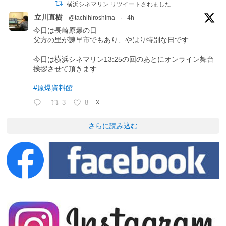
横浜シネマリン リツイートされました
立川直樹
@tachihiroshima
·
4h
今日は長崎原爆の日
父方の里が諫早市でもあり、やはり特別な日です
今日は横浜シネマリン13:25の回のあとにオンライン舞台
挨拶させて頂きます
#原爆資料館
3
8
X
さらに読み込む