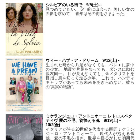
シルビアのいる街で 9/5(土)～
見つめていたい。 6年前に出会った 美しい女の
面影を求めて、 青年はその街をさまよった。
ウィー・ハブ・ア・ドリーム 9/12(土)～
生まれた時から片足がなくても、バレエに夢中
の少女。 地震で片足を失っても、ダンスに励む
親友同士。 目が見えなくても、金メダリストを
目指し風を切って走る少年。 これは、ハンディ
キャップがあっても未来をあきらめない、彼ら
の“真実の物語”。
ミケランジェロ・アントニオーニ レトロスペク
ティヴ 愛の不毛、彷徨える魂 9/19(土)－
10/2(金)
イタリアが誇る20世紀を代表する巨匠ミケラン
ジェロ・アントニオーニ。 現代人が抱える孤
独、愛の不毛を描き、世界を揺るがした初期代