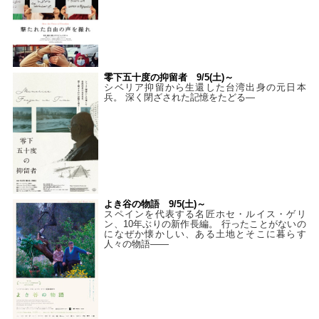
零下五十度の抑留者 9/5(土)～
シベリア抑留から生還した台湾出身の元日本
兵。 深く閉ざされた記憶をたどる—
よき谷の物語 9/5(土)～
スペインを代表する名匠ホセ・ルイス・ゲリ
ン、10年ぶりの新作長編。 行ったことがないの
になぜか懐かしい、ある土地とそこに暮らす
人々の物語――