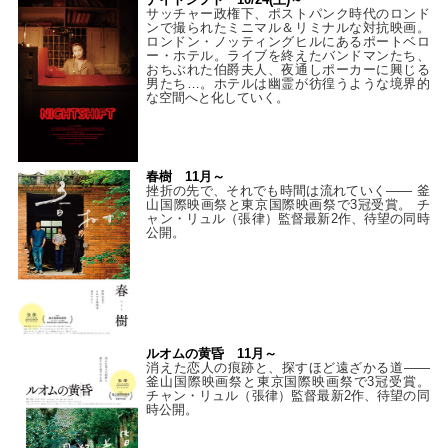
サッチャー政権下、ポストパンク時代のロンド
ンで撮られたミニマル＆リミナルな対抗映画。
ロンドン・ノッティングヒルにあるポートベロ
ー・ホテル。ライブを終えたバンドマンたち、
おちぶれた伯爵夫人、夜通しポーカーに興じる
男たち…。ホテルは幽霊が彷徨うような境界的
な空間へと化していく。
春樹 11月～
挫折の先で、それでも時間は流れていく—— 釜
山国際映画祭と東京国際映画祭で3冠受賞。 チ
ャン・リュル（張律）監督最新2作、待望の同時
公開。
ルオムの黄昏 11月～
消えた恋人の痕跡と、探すほど遠ざかる道——
釜山国際映画祭と東京国際映画祭で3冠受賞。
チャン・リュル（張律）監督最新2作、待望の同
時公開。