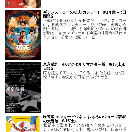
ギデンズ・コーの功夫(カンフー) 8/17(月)～5日
間限定
正義には優れた武芸が必要だ。 ギデンズ・コー
による武侠ファンタジー小説『功夫』発表から
四半世紀―― 『赤い糸 輪廻のひみつ』の製作陣
が贈る、ギデンズワールド全開の【青春×武侠ア
クション×超絶中二病】ムービー！
東京裁判 4Kデジタルリマスター版 8/15(土)1
日限定
時を超えて問いかけてくる… 君たちは、なぜに
繰り返す。歴史から何を学んだのかと。
吹替版 モンキービジネス おさるのジョージ著者
の大冒険 8/15(土)～
世界中で愛されている絵本「おさるのジョー
ジ」の原作者レイ夫妻。戦火を逃れ、自由を求