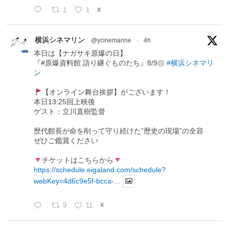
1
1
X
横浜シネマリン
@ycinemarine
·
4h
本日は【ナガサキ原爆の日】
『#原爆資料館 語り継ぐものたち』8/9㊐
#横浜シネマリ
ン
【オンライン舞台挨拶】がございます！
本日13:25回上映後
ゲスト：立川直樹監督
歴代館長が命を削って守り続けた”歴史の現場”の全容
ぜひご鑑賞ください
チケットはこちらから
https://schedule.eigaland.com/schedule?
webKey=4d6c9e5f-bcca-...
9
11
X