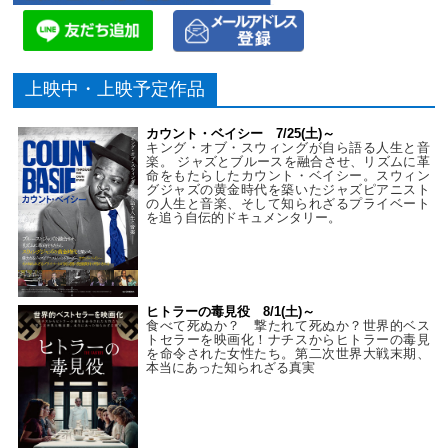
上映中・上映予定作品
カウント・ベイシー 7/25(土)～
キング・オブ・スウィングが自ら語る人生と音
楽。 ジャズとブルースを融合させ、リズムに革
命をもたらしたカウント・ベイシー。スウィン
グジャズの黄金時代を築いたジャズピアニスト
の人生と音楽、そして知られざるプライベート
を追う自伝的ドキュメンタリー。
ヒトラーの毒見役 8/1(土)～
食べて死ぬか？ 撃たれて死ぬか？世界的ベス
トセラーを映画化！ナチスからヒトラーの毒見
を命令された女性たち。第二次世界大戦末期、
本当にあった知られざる真実