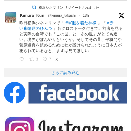
横浜シネマリン リツイートされました
Kimura_Kun
@kimura_takashi
·
13h
昨日横浜シネマリンで「
#軍服を着た神様
』『
#赤
い糸輪廻のひみつ
』各クロストーク付きで。前者を見る
と実際の台湾でも「この世」と「あの世」がとても近
い。境界がぼんやりというか。そしてその昔、平将門や
菅原道真を鎮めるために社が設けられたように日本人が
祀られているなと。まずは見てほしい
3
7
X
さらに読み込む