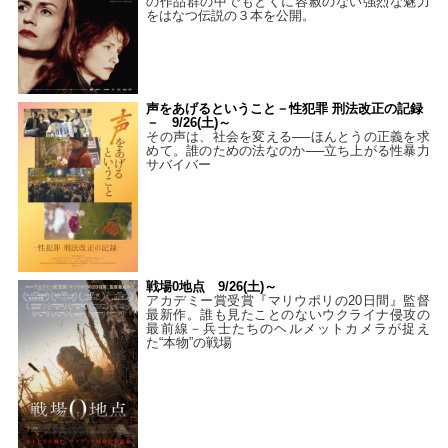
の作品群の中でもとくに容赦のない強烈な魅力
をはなつ伝説の３本を公開。
声をあげるということ－性犯罪 刑法改正の記録
－ 9/26(土)～
その声は、社会を変える──ほんとうの正義を求
めて。誰のための法なのか──立ち上がる性暴力
サバイバー
戦場0地点 9/26(土)～
アカデミー賞受賞『マリウポリの20日間』監督
最新作。誰も見たことのないウクライナ侵攻の
最前線－兵士たちのヘルメットカメラが捉え
た“本物”の戦場