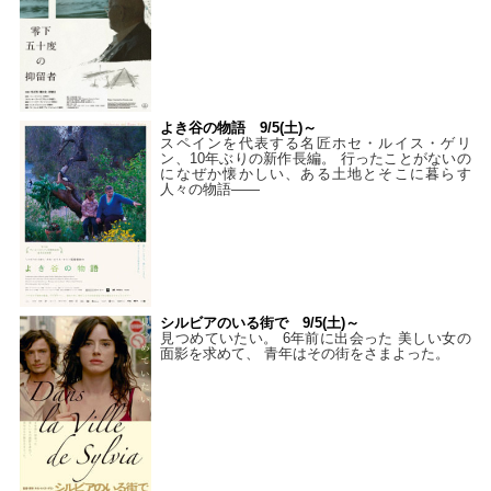
よき谷の物語 9/5(土)～
スペインを代表する名匠ホセ・ルイス・ゲリ
ン、10年ぶりの新作長編。 行ったことがないの
になぜか懐かしい、ある土地とそこに暮らす
人々の物語――
シルビアのいる街で 9/5(土)～
見つめていたい。 6年前に出会った 美しい女の
面影を求めて、 青年はその街をさまよった。