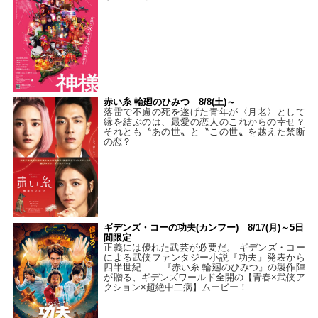
赤い糸 輪廻のひみつ 8/8(土)～
落雷で不慮の死を遂げた青年が〈月老〉として
縁を結ぶのは、最愛の恋人のこれからの幸せ？
それとも〝あの世〟と〝この世〟を越えた禁断
の恋？
ギデンズ・コーの功夫(カンフー) 8/17(月)～5日
間限定
正義には優れた武芸が必要だ。 ギデンズ・コー
による武侠ファンタジー小説『功夫』発表から
四半世紀―― 『赤い糸 輪廻のひみつ』の製作陣
が贈る、ギデンズワールド全開の【青春×武侠ア
クション×超絶中二病】ムービー！