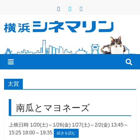
コ
ン
テ
ン
横
ツ
へ
浜
ス
キ
シ
ッ
プ
ネ
太賀
マ
南瓜とマヨネーズ
リ
上映日時 1/20(土)～1/26(金) 1/27(土)～2/2(金) 13:45～
15:25 18:00～19:35
続きを読む
ン