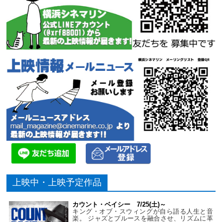
上映中・上映予定作品
カウント・ベイシー 7/25(土)～
キング・オブ・スウィングが自ら語る人生と音
楽。 ジャズとブルースを融合させ、リズムに革