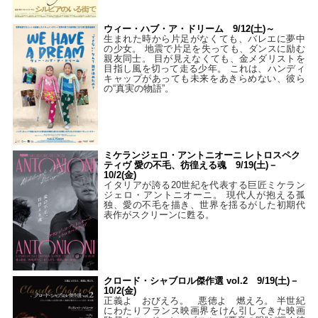
ウィー・ハブ・ア・ドリーム 9/12(土)～
生まれた時から片足がなくても、バレエに夢中
の少女。 地震で片足を失っても、ダンスに励む
親友同士。 目が見えなくても、金メダリストを
目指し風を切って走る少年。 これは、ハンディ
キャップがあっても未来をあきらめない、彼ら
の“真実の物語”。
ミケランジェロ・アントニオーニ レトロスペク
ティヴ 愛の不毛、彷徨える魂 9/19(土)－
10/2(金)
イタリアが誇る20世紀を代表する巨匠ミケラン
ジェロ・アントニオーニ。 現代人が抱える孤
独、愛の不毛を描き、世界を揺るがした初期代
表作がスクリーンに甦る。
クロード・シャブロル傑作選 vol.2 9/19(土)－
10/2(金)
正義よ おびえろ。 悪徳よ 燃えろ。 半世紀
にわたりフランス映画界をけん引してきた映画