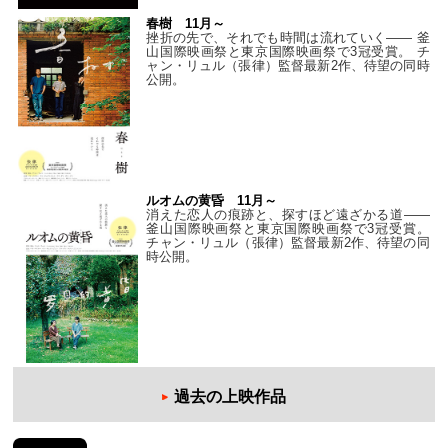
春樹 11月～
挫折の先で、それでも時間は流れていく—— 釜
山国際映画祭と東京国際映画祭で3冠受賞。 チ
ャン・リュル（張律）監督最新2作、待望の同時
公開。
ルオムの黄昏 11月～
消えた恋人の痕跡と、探すほど遠ざかる道——
釜山国際映画祭と東京国際映画祭で3冠受賞。
チャン・リュル（張律）監督最新2作、待望の同
時公開。
過去の上映作品