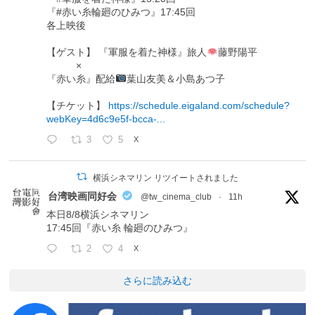
『#赤い糸輪廻のひみつ』17:45回
各上映後
【ゲスト】 『軍服を着た神様』旅人
藤野陽平
×
『赤い糸』配給
葉山友美＆小島あつ子
【チケット】
https://schedule.eigaland.com/schedule?
webKey=4d6c9e5f-bcca-...
3
5
X
横浜シネマリン リツイートされました
台湾映画同好会
@tw_cinema_club
·
11h
本日8/8横浜シネマリン
17:45回『赤い糸 輪廻のひみつ』
2
4
X
さらに読み込む