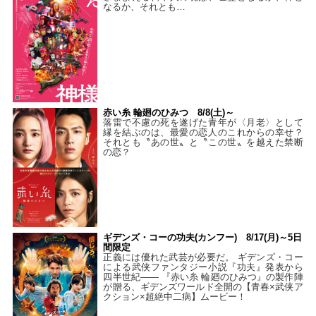
なるか、それとも…
赤い糸 輪廻のひみつ 8/8(土)～
落雷で不慮の死を遂げた青年が〈月老〉として
縁を結ぶのは、最愛の恋人のこれからの幸せ？
それとも〝あの世〟と〝この世〟を越えた禁断
の恋？
ギデンズ・コーの功夫(カンフー) 8/17(月)～5日
間限定
正義には優れた武芸が必要だ。 ギデンズ・コー
による武侠ファンタジー小説『功夫』発表から
四半世紀―― 『赤い糸 輪廻のひみつ』の製作陣
が贈る、ギデンズワールド全開の【青春×武侠ア
クション×超絶中二病】ムービー！