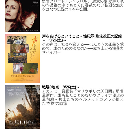
監督クロード・シャブロル。“悪意の眼”が輝く彼
の作品群の中でもとくに容赦のない強烈な魅力
をはなつ伝説の３本を公開。
声をあげるということ－性犯罪 刑法改正の記録
－ 9/26(土)～
その声は、社会を変える──ほんとうの正義を求
めて。誰のための法なのか──立ち上がる性暴力
サバイバー
戦場0地点 9/26(土)～
アカデミー賞受賞『マリウポリの20日間』監督
最新作。誰も見たことのないウクライナ侵攻の
最前線－兵士たちのヘルメットカメラが捉え
た“本物”の戦場