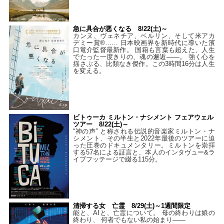
急に具合が悪くなる 8/22(土)～
カンヌ、ヴェネチア、ベルリン、そして米アカ
デミー賞®…… 日本映画界を新時代に導いた濱
口竜介監督最新作。 国籍も言葉も超えた、人生
でたった一度きりの、魂の邂逅――。 強く心を
揺さぶる、比類なき傑作。この3時間16分は人生
を変える。
ビトゥーカ ミルトン・ナシメント フェアウェル
ツアー 8/22(土)～
“神の声” と称される伝説的音楽家ミルトン・ナ
シメント、その半生と2022年最後のツアーに迫
った圧巻のドキュメンタリー。ミルトンを崇拝
する57名による証言と、本人のインタヴュー&ラ
イブフッテージで綴る115分。
清掃する女 亡霊 8/29(土)～1週間限定
能と、AIと、亡霊について。 母の終わりは娘の
終わり、 何者でもない私の始まり――