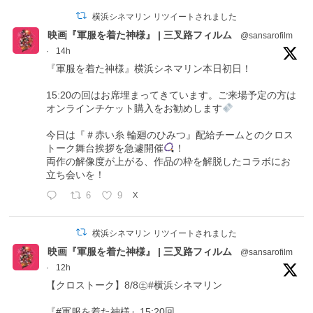
横浜シネマリン リツイートされました
映画『軍服を着た神様』 | 三叉路フィルム
@sansarofilm
·
14h
『軍服を着た神様』横浜シネマリン本日初日！
15:20の回はお席埋まってきています。ご来場予定の方は
オンラインチケット購入をお勧めします
今日は『＃赤い糸 輪廻のひみつ』配給チームとのクロス
トーク舞台挨拶を急遽開催
！
両作の解像度が上がる、作品の枠を解脱したコラボにお
立ち会いを！
6
9
X
横浜シネマリン リツイートされました
映画『軍服を着た神様』 | 三叉路フィルム
@sansarofilm
·
12h
【クロストーク】8/8㊏#横浜シネマリン
『#軍服を着た神様』15:20回