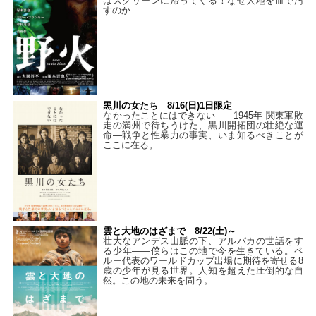
はスクリーンに帰ってくる！なぜ大地を血で汚
すのか
黒川の女たち 8/16(日)1日限定
なかったことにはできない——1945年 関東軍敗
走の満州で待ちうけた、黒川開拓団の壮絶な運
命―戦争と性暴力の事実、いま知るべきことが
ここに在る。
雲と大地のはざまで 8/22(土)～
壮大なアンデス山脈の下、アルパカの世話をす
る少年――僕らはこの地で今を生きている。ペ
ルー代表のワールドカップ出場に期待を寄せる8
歳の少年が見る世界。人知を超えた圧倒的な自
然。この地の未来を問う。