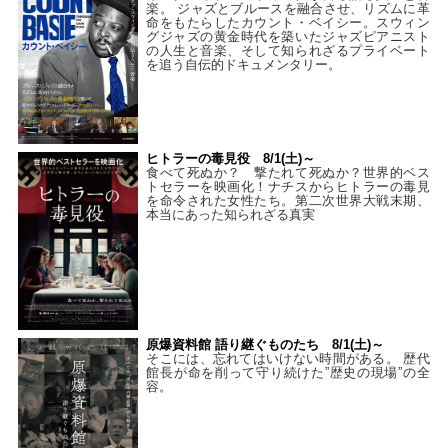
楽。 ジャズとブルースを融合させ、リズムに革
命をもたらしたカウント・ベイシー。スウィン
グジャズの黄金時代を築いたジャズピアニスト
の人生と音楽、そして知られざるプライベート
を追う自伝的ドキュメンタリー。
ヒトラーの毒見役 8/1(土)～
食べて死ぬか？ 撃たれて死ぬか？世界的ベス
トセラーを映画化！ナチスからヒトラーの毒見
を命令された女性たち。第二次世界大戦末期、
本当にあった知られざる真実
原爆資料館 語り継ぐものたち 8/1(土)～
そこには、忘れてはいけない時間がある。 歴代
館長が命を削って守り続けた”歴史の現場”の全
容。