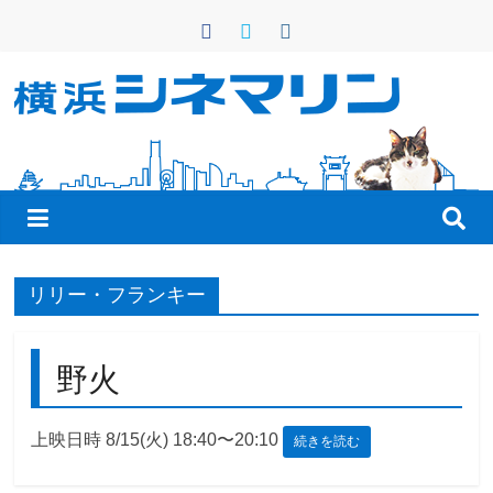
コ
ン
テ
ン
横
ツ
へ
浜
ス
キ
シ
ッ
プ
ネ
リリー・フランキー
マ
野火
リ
上映日時 8/15(火) 18:40〜20:10
続きを読む
ン