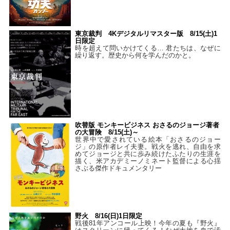
東京裁判 4Kデジタルリマスター版 8/15(土)1
日限定
時を超えて問いかけてくる… 君たちは、なぜに
繰り返す。歴史から何を学んだのかと。
吹替版 モンキービジネス おさるのジョージ著者
の大冒険 8/15(土)～
世界中で愛されている絵本「おさるのジョー
ジ」の原作者レイ夫妻。戦火を逃れ、自由を求
めてジョージと共に歩み続けたふたりの生涯を
描く、米アカデミーノミネート監督による心揺
さぶる傑作ドキュメンタリー
野火 8/16(日)1日限定
戦後81年アンコール上映！今年の夏も『野火』