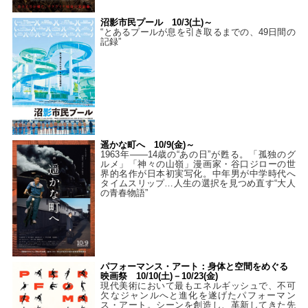
沼影市民プール 10/3(土)～
“とあるプールが息を引き取るまでの、49日間の
記録”
遥かな町へ 10/9(金)～
1963年――14歳の“あの日”が甦る。「孤独のグ
ルメ」「神々の山嶺」漫画家・谷口ジローの世
界的名作が日本初実写化。中年男が中学時代へ
タイムスリップ…人生の選択を見つめ直す“大人
の青春物語”
パフォーマンス・アート：身体と空間をめぐる
映画祭 10/10(土)－10/23(金)
現代美術において最もエネルギッシュで、不可
欠なジャンルへと進化を遂げたパフォーマン
ス・アート。シーンを創造し、革新してきた先