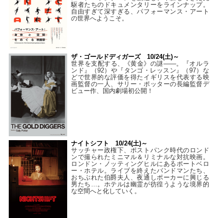
駆者たちのドキュメンタリーをラインナップ。
自由すぎて深すぎる、パフォーマンス・アート
の世界へようこそ。
ザ・ゴールドディガーズ 10/24(土)～
世界を支配する、《黄金》の謎――。『オルラ
ンド』（92）や『タンゴ・レッスン』（97）な
どで世界的な評価を得たイギリスを代表する映
画監督の一人、サリー・ポッターの長編監督デ
ビュー作、国内劇場初公開！
ナイトシフト 10/24(土)～
サッチャー政権下、ポストパンク時代のロンド
ンで撮られたミニマル＆リミナルな対抗映画。
ロンドン・ノッティングヒルにあるポートベロ
ー・ホテル。ライブを終えたバンドマンたち、
おちぶれた伯爵夫人、夜通しポーカーに興じる
男たち…。ホテルは幽霊が彷徨うような境界的
な空間へと化していく。