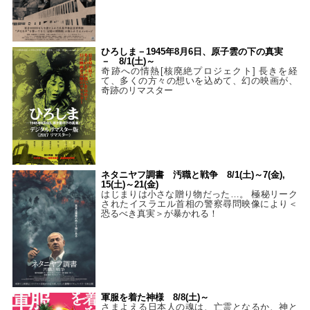
ひろしま－1945年8月6日、原子雲の下の真実
－ 8/1(土)～
奇跡への情熱[核廃絶プロジェクト] 長きを経
て、多くの方々の想いを込めて、幻の映画が、
奇跡のリマスター
ネタニヤフ調書 汚職と戦争 8/1(土)～7(金),
15(土)～21(金)
はじまりは小さな贈り物だった…。 極秘リーク
されたイスラエル首相の警察尋問映像により＜
恐るべき真実＞が暴かれる！
軍服を着た神様 8/8(土)～
さまよえる日本人の魂は、亡霊となるか、神と