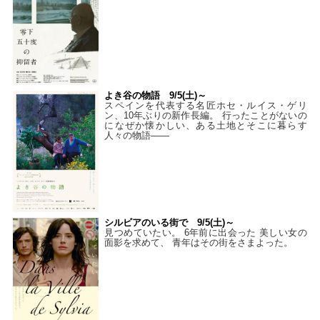
よき谷の物語 9/5(土)～
スペインを代表する名匠ホセ・ルイス・ゲリ
ン、10年ぶりの新作長編。 行ったことがないの
になぜか懐かしい、ある土地とそこに暮らす
人々の物語――
シルビアのいる街で 9/5(土)～
見つめていたい。 6年前に出会った 美しい女の
面影を求めて、 青年はその街をさまよった。