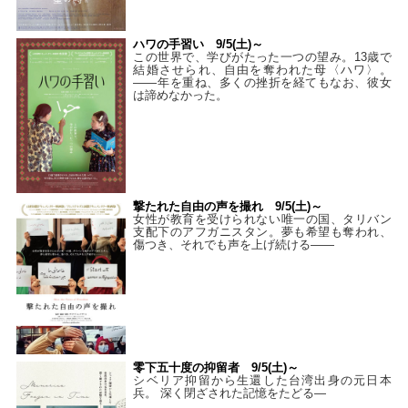
ハワの手習い 9/5(土)～
この世界で、学びがたった一つの望み。13歳で
結婚させられ、自由を奪われた母〈ハワ〉。
——年を重ね、多くの挫折を経てもなお、彼女
は諦めなかった。
撃たれた自由の声を撮れ 9/5(土)～
女性が教育を受けられない唯一の国、タリバン
支配下のアフガニスタン。夢も希望も奪われ、
傷つき、それでも声を上げ続ける——
零下五十度の抑留者 9/5(土)～
シベリア抑留から生還した台湾出身の元日本
兵。 深く閉ざされた記憶をたどる—