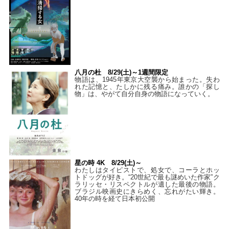
八月の杜 8/29(土)～1週間限定
物語は、1945年東京大空襲から始まった。失わ
れた記憶と、たしかに残る痛み。誰かの「探し
物」は、やがて自分自身の物語になっていく。
星の時 4K 8/29(土)～
わたしはタイピストで、処⼥で、コーラとホッ
トドッグが好き。“20世紀で最も謎めいた作家”ク
ラリッセ・リスペクトルが遺した最後の物語。
ブラジル映画史にきらめく、忘れがたい輝き。
40年の時を経て⽇本初公開