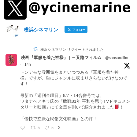
横浜シネマリン
フォロー
横浜シネマリン リツイートされました
映画『軍服を着た神様』 | 三叉路フィルム
@sansarofilm
·
14h
トンデモな雰囲気をまといつつある『軍服を着た神
様』ですが、単にジャンルに収まりきらないだけなので
す！
最新の「週刊金曜日」8/7・14合併号では、
ワタナベアキラ氏の「敗戦81年 平和を思うTVドキュメン
タリーと映画」にて文章を割いて紹介されました
！
「愉快で立派な民俗文化映画」との評！
5
5
X