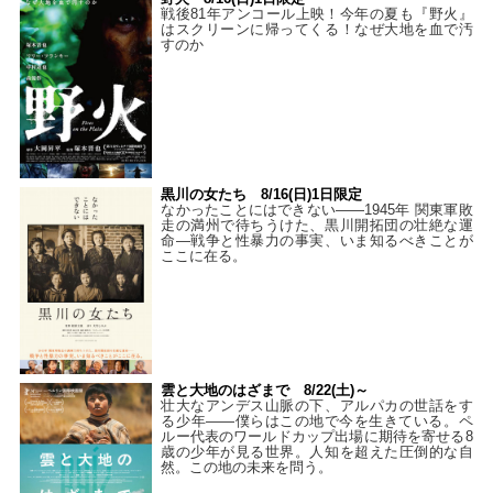
戦後81年アンコール上映！今年の夏も『野火』
はスクリーンに帰ってくる！なぜ大地を血で汚
すのか
黒川の女たち 8/16(日)1日限定
なかったことにはできない——1945年 関東軍敗
走の満州で待ちうけた、黒川開拓団の壮絶な運
命―戦争と性暴力の事実、いま知るべきことが
ここに在る。
雲と大地のはざまで 8/22(土)～
壮大なアンデス山脈の下、アルパカの世話をす
る少年――僕らはこの地で今を生きている。ペ
ルー代表のワールドカップ出場に期待を寄せる8
歳の少年が見る世界。人知を超えた圧倒的な自
然。この地の未来を問う。