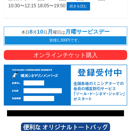
10:30〜12:15 18:05〜19:50
続きを読む
観
た
い
8
10
月
月曜サービスデー
映
本日
月
日
曜日は
画
皆様1,300円です。
は
こ
オンラインチケット購入
の
街
で