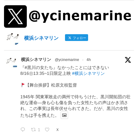
横浜シネマリン
フォロー
横浜シネマリン
@ycinemarine
·
4h
『#黒川の女たち』なかったことにはできない
8/16㊐13:35~1日限定上映
#横浜シネマリン
【舞台挨拶】松原文枝監督
1945年 関東軍敗走の満州で待ちうけた、黒川開拓団の壮
絶な運命―身も心も傷を負った女性たちの声はかき消さ
れ、この事実は長年伏せられてきた。だが、黒川の女性
たちは手を携えた。
1
X