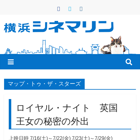
コ
ン
テ
ン
横
ツ
へ
浜
ス
キ
シ
ッ
プ
ネ
マップ・トゥ・ザ・スターズ
マ
ロイヤル・ナイト 英国
リ
王女の秘密の外出
ン
上映日時 7/16(土)～7/22(金) 7/23(土)～7/29(金)