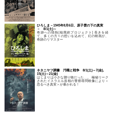
ひろしま－1945年8月6日、原子雲の下の真実
－ 8/1(土)～
奇跡への情熱[核廃絶プロジェクト] 長きを経
て、多くの方々の想いを込めて、幻の映画が、
奇跡のリマスター
ネタニヤフ調書 汚職と戦争 8/1(土)～7(金),
15(土)～21(金)
はじまりは小さな贈り物だった…。 極秘リーク
されたイスラエル首相の警察尋問映像により＜
恐るべき真実＞が暴かれる！