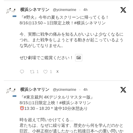
横浜シネマリン
@ycinemarine
·
4h
『#野火』今年の夏もスクリーンに帰ってくる！
8/16㊐13:50～1日限定上映！#横浜シネマリン
今、実際に戦争の痛みを知る人がいよいよ少なくなるに
つれ、また戦争をしようとする動きが起こっているよう
な気がしてなりません。
ぜひ劇場でご鑑賞ください！
1
1
X
横浜シネマリン
@ycinemarine
·
4h
『#東京裁判 4Kデジタルリマスター版』
8/15㊏1日限定上映！#横浜シネマリン
13:30－18:20＊途中10分休憩あり
時を超えて問いかけてくる…
君たちは、なぜに繰り返す、歴史から何を学んだのかと
巨匠、小林正樹が遺したかった戦後日本への重い問いか