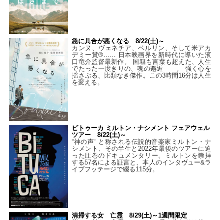
急に具合が悪くなる 8/22(土)～
カンヌ、ヴェネチア、ベルリン、そして米アカ
デミー賞®…… 日本映画界を新時代に導いた濱
口竜介監督最新作。 国籍も言葉も超えた、人生
でたった一度きりの、魂の邂逅――。 強く心を
揺さぶる、比類なき傑作。この3時間16分は人生
を変える。
ビトゥーカ ミルトン・ナシメント フェアウェル
ツアー 8/22(土)～
“神の声” と称される伝説的音楽家ミルトン・ナ
シメント、その半生と2022年最後のツアーに迫
った圧巻のドキュメンタリー。ミルトンを崇拝
する57名による証言と、本人のインタヴュー&ラ
イブフッテージで綴る115分。
清掃する女 亡霊 8/29(土)～1週間限定