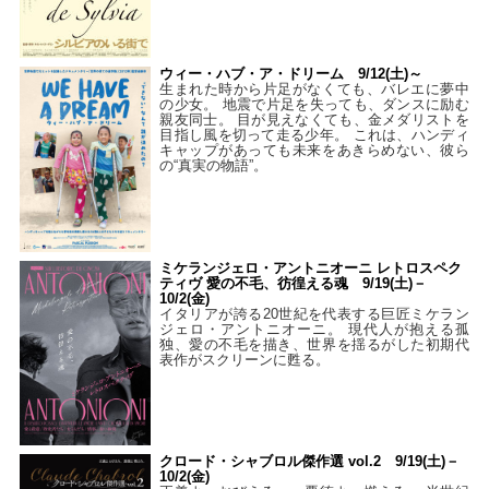
ウィー・ハブ・ア・ドリーム 9/12(土)～
生まれた時から片足がなくても、バレエに夢中
の少女。 地震で片足を失っても、ダンスに励む
親友同士。 目が見えなくても、金メダリストを
目指し風を切って走る少年。 これは、ハンディ
キャップがあっても未来をあきらめない、彼ら
の“真実の物語”。
ミケランジェロ・アントニオーニ レトロスペク
ティヴ 愛の不毛、彷徨える魂 9/19(土)－
10/2(金)
イタリアが誇る20世紀を代表する巨匠ミケラン
ジェロ・アントニオーニ。 現代人が抱える孤
独、愛の不毛を描き、世界を揺るがした初期代
表作がスクリーンに甦る。
クロード・シャブロル傑作選 vol.2 9/19(土)－
10/2(金)