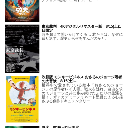
東京裁判 4Kデジタルリマスター版 8/15(土)1
日限定
時を超えて問いかけてくる… 君たちは、なぜに
繰り返す。歴史から何を学んだのかと。
吹替版 モンキービジネス おさるのジョージ著者
の大冒険 8/15(土)～
世界中で愛されている絵本「おさるのジョー
ジ」の原作者レイ夫妻。戦火を逃れ、自由を求
めてジョージと共に歩み続けたふたりの生涯を
描く、米アカデミーノミネート監督による心揺
さぶる傑作ドキュメンタリー
野火 8/16(日)1日限定