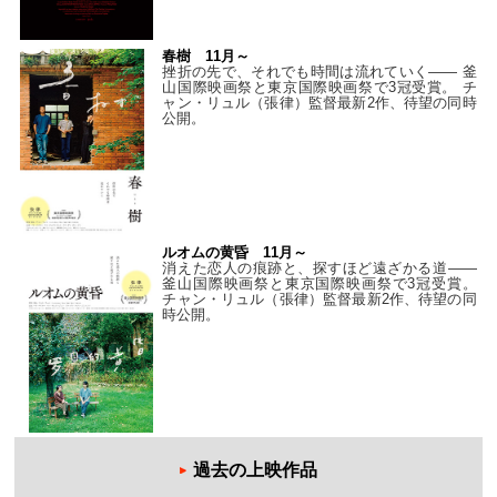
春樹 11月～
挫折の先で、それでも時間は流れていく—— 釜
山国際映画祭と東京国際映画祭で3冠受賞。 チ
ャン・リュル（張律）監督最新2作、待望の同時
公開。
ルオムの黄昏 11月～
消えた恋人の痕跡と、探すほど遠ざかる道——
釜山国際映画祭と東京国際映画祭で3冠受賞。
チャン・リュル（張律）監督最新2作、待望の同
時公開。
過去の上映作品