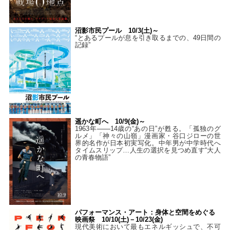
沼影市民プール 10/3(土)～
“とあるプールが息を引き取るまでの、49日間の
記録”
遥かな町へ 10/9(金)～
1963年――14歳の“あの日”が甦る。「孤独のグ
ルメ」「神々の山嶺」漫画家・谷口ジローの世
界的名作が日本初実写化。中年男が中学時代へ
タイムスリップ…人生の選択を見つめ直す“大人
の青春物語”
パフォーマンス・アート：身体と空間をめぐる
映画祭 10/10(土)－10/23(金)
現代美術において最もエネルギッシュで、不可