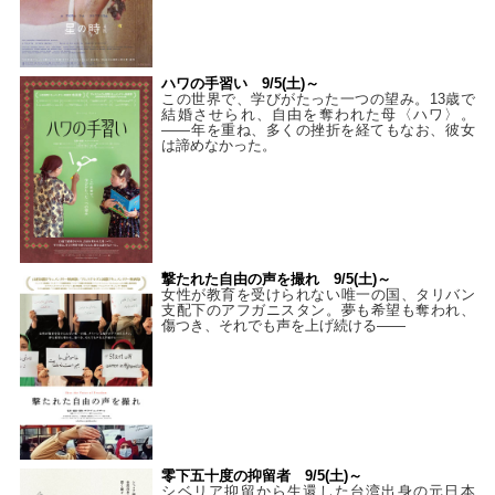
ハワの手習い 9/5(土)～
この世界で、学びがたった一つの望み。13歳で
結婚させられ、自由を奪われた母〈ハワ〉。
——年を重ね、多くの挫折を経てもなお、彼女
は諦めなかった。
撃たれた自由の声を撮れ 9/5(土)～
女性が教育を受けられない唯一の国、タリバン
支配下のアフガニスタン。夢も希望も奪われ、
傷つき、それでも声を上げ続ける——
零下五十度の抑留者 9/5(土)～
シベリア抑留から生還した台湾出身の元日本