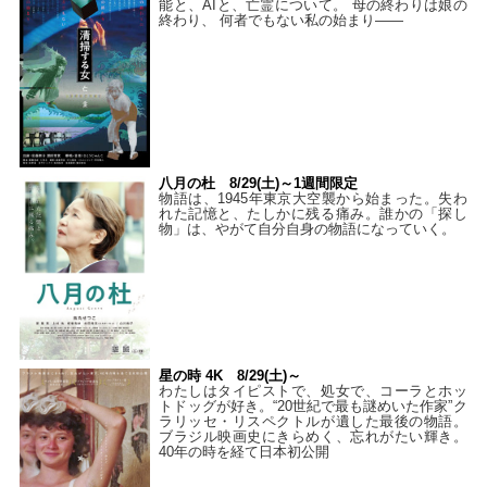
能と、AIと、亡霊について。 母の終わりは娘の
終わり、 何者でもない私の始まり――
八月の杜 8/29(土)～1週間限定
物語は、1945年東京大空襲から始まった。失わ
れた記憶と、たしかに残る痛み。誰かの「探し
物」は、やがて自分自身の物語になっていく。
星の時 4K 8/29(土)～
わたしはタイピストで、処⼥で、コーラとホッ
トドッグが好き。“20世紀で最も謎めいた作家”ク
ラリッセ・リスペクトルが遺した最後の物語。
ブラジル映画史にきらめく、忘れがたい輝き。
40年の時を経て⽇本初公開