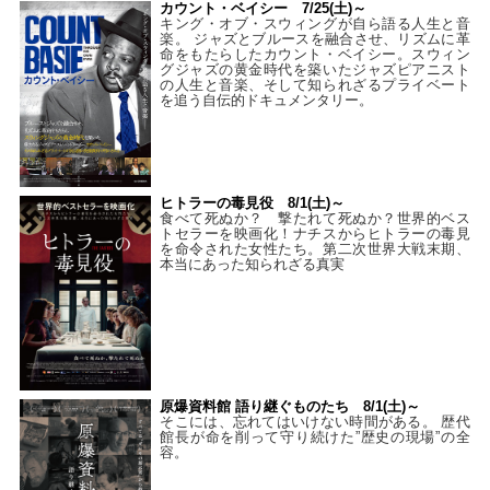
カウント・ベイシー 7/25(土)～
キング・オブ・スウィングが自ら語る人生と音
楽。 ジャズとブルースを融合させ、リズムに革
命をもたらしたカウント・ベイシー。スウィン
グジャズの黄金時代を築いたジャズピアニスト
の人生と音楽、そして知られざるプライベート
を追う自伝的ドキュメンタリー。
ヒトラーの毒見役 8/1(土)～
食べて死ぬか？ 撃たれて死ぬか？世界的ベス
トセラーを映画化！ナチスからヒトラーの毒見
を命令された女性たち。第二次世界大戦末期、
本当にあった知られざる真実
原爆資料館 語り継ぐものたち 8/1(土)～
そこには、忘れてはいけない時間がある。 歴代
館長が命を削って守り続けた”歴史の現場”の全
容。