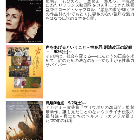
正義よ おびえろ。 悪徳よ 燃えろ。 半世紀
にわたりフランス映画界をけん引してきた映画
監督クロード・シャブロル。“悪意の眼”が輝く彼
の作品群の中でもとくに容赦のない強烈な魅力
をはなつ伝説の３本を公開。
声をあげるということ－性犯罪 刑法改正の記録
－ 9/26(土)～
その声は、社会を変える──ほんとうの正義を求
めて。誰のための法なのか──立ち上がる性暴力
サバイバー
戦場0地点 9/26(土)～
アカデミー賞受賞『マリウポリの20日間』監督
最新作。誰も見たことのないウクライナ侵攻の
最前線－兵士たちのヘルメットカメラが捉え
た“本物”の戦場