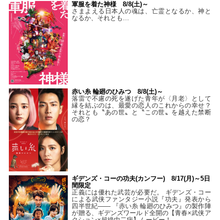
軍服を着た神様 8/8(土)～
さまよえる日本人の魂は、亡霊となるか、神と
なるか、それとも…
赤い糸 輪廻のひみつ 8/8(土)～
落雷で不慮の死を遂げた青年が〈月老〉として
縁を結ぶのは、最愛の恋人のこれからの幸せ？
それとも〝あの世〟と〝この世〟を越えた禁断
の恋？
ギデンズ・コーの功夫(カンフー) 8/17(月)～5日
間限定
正義には優れた武芸が必要だ。 ギデンズ・コー
による武侠ファンタジー小説『功夫』発表から
四半世紀―― 『赤い糸 輪廻のひみつ』の製作陣
が贈る、ギデンズワールド全開の【青春×武侠ア
クション×超絶中二病】ムービー！