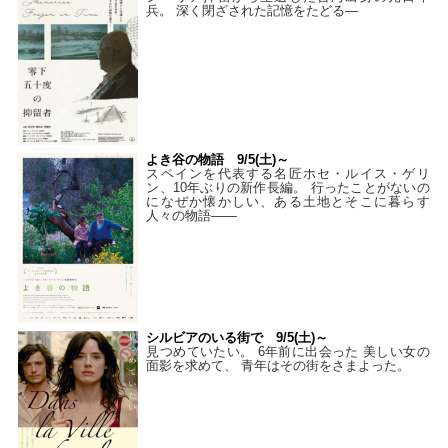
兵。 深く閉ざされた記憶をたどる—
よき谷の物語 9/5(土)～
スペインを代表する名匠ホセ・ルイス・ゲリ
ン、10年ぶりの新作長編。 行ったことがないの
になぜか懐かしい、ある土地とそこに暮らす
人々の物語――
シルビアのいる街で 9/5(土)～
見つめていたい。 6年前に出会った 美しい女の
面影を求めて、 青年はその街をさまよった。