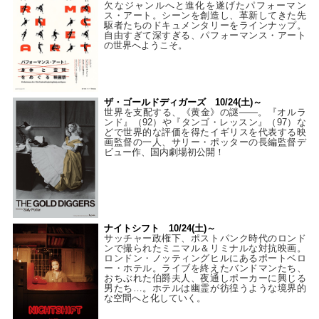
欠なジャンルへと進化を遂げたパフォーマン
ス・アート。シーンを創造し、革新してきた先
駆者たちのドキュメンタリーをラインナップ。
自由すぎて深すぎる、パフォーマンス・アート
の世界へようこそ。
ザ・ゴールドディガーズ 10/24(土)～
世界を支配する、《黄金》の謎――。『オルラ
ンド』（92）や『タンゴ・レッスン』（97）な
どで世界的な評価を得たイギリスを代表する映
画監督の一人、サリー・ポッターの長編監督デ
ビュー作、国内劇場初公開！
ナイトシフト 10/24(土)～
サッチャー政権下、ポストパンク時代のロンド
ンで撮られたミニマル＆リミナルな対抗映画。
ロンドン・ノッティングヒルにあるポートベロ
ー・ホテル。ライブを終えたバンドマンたち、
おちぶれた伯爵夫人、夜通しポーカーに興じる
男たち…。ホテルは幽霊が彷徨うような境界的
な空間へと化していく。