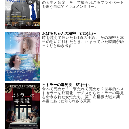
の人生と音楽、そして知られざるプライベート
を追う自伝的ドキュメンタリー。
おばあちゃんの秘密 7/25(土)～
時を超えて届いた131通の手紙。 その秘密と本
当の想いに触れたとき、止まっていた時間がゆ
っくりと動き出す―
ヒトラーの毒見役 8/1(土)～
食べて死ぬか？ 撃たれて死ぬか？世界的ベス
トセラーを映画化！ナチスからヒトラーの毒見
を命令された女性たち。第二次世界大戦末期、
本当にあった知られざる真実