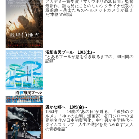
アカデミー賞受賞『マリウポリの20日間』監督
最新作。誰も見たことのないウクライナ侵攻の
最前線－兵士たちのヘルメットカメラが捉え
た“本物”の戦場
沼影市民プール 10/3(土)～
“とあるプールが息を引き取るまでの、49日間の
記録”
遥かな町へ 10/9(金)～
1963年――14歳の“あの日”が甦る。「孤独のグ
ルメ」「神々の山嶺」漫画家・谷口ジローの世
界的名作が日本初実写化。中年男が中学時代へ
タイムスリップ…人生の選択を見つめ直す“大人
の青春物語”