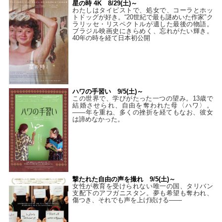
星の時 4K 8/29(土)～
わたしはタイピストで、処⼥で、コーラとホッ
トドッグが好き。“20世紀で最も謎めいた作家”ク
ラリッセ・リスペクトルが遺した最後の物語。
ブラジル映画史にきらめく、忘れがたい輝き。
40年の時を経て⽇本初公開
ハワの手習い 9/5(土)～
この世界で、学びがたった一つの望み。13歳で
結婚させられ、自由を奪われた母〈ハワ〉。
——年を重ね、多くの挫折を経てもなお、彼女
は諦めなかった。
撃たれた自由の声を撮れ 9/5(土)～
女性が教育を受けられない唯一の国、タリバン
支配下のアフガニスタン。夢も希望も奪われ、
傷つき、それでも声を上げ続ける——