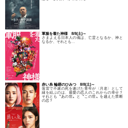
軍服を着た神様 8/8(土)～
さまよえる日本人の魂は、亡霊となるか、神と
なるか、それとも…
赤い糸 輪廻のひみつ 8/8(土)～
落雷で不慮の死を遂げた青年が〈月老〉として
縁を結ぶのは、最愛の恋人のこれからの幸せ？
それとも〝あの世〟と〝この世〟を越えた禁断
の恋？