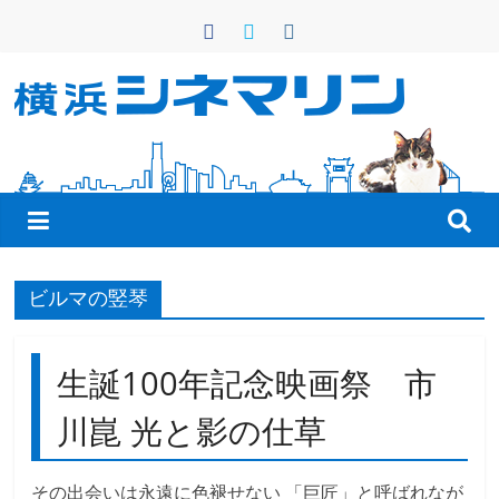
コ
ン
テ
ン
横
ツ
へ
浜
ス
キ
シ
ッ
プ
ネ
ビルマの竪琴
マ
生誕100年記念映画祭 市
リ
川崑 光と影の仕草
ン
その出会いは永遠に色褪せない 「巨匠」と呼ばれなが