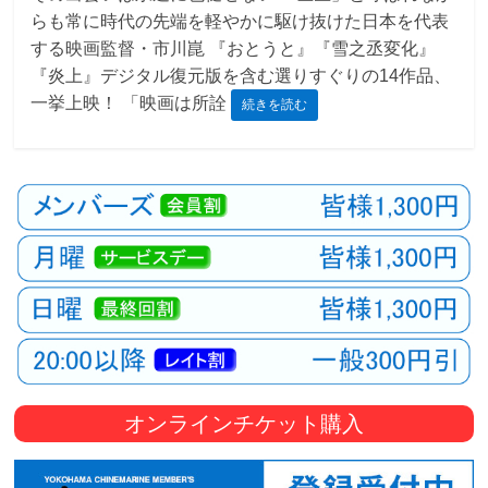
らも常に時代の先端を軽やかに駆け抜けた日本を代表
観
する映画監督・市川崑 『おとうと』『雪之丞変化』
た
『炎上』デジタル復元版を含む選りすぐりの14作品、
い
一挙上映！ 「映画は所詮
続きを読む
映
画
は
こ
の
街
で
オンラインチケット購入