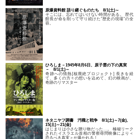
原爆資料館 語り継ぐものたち 8/1(土)～
そこには、忘れてはいけない時間がある。 歴代
館長が命を削って守り続けた”歴史の現場”の全
容。
ひろしま－1945年8月6日、原子雲の下の真実
－ 8/1(土)～
奇跡への情熱[核廃絶プロジェクト] 長きを経
て、多くの方々の想いを込めて、幻の映画が、
奇跡のリマスター
ネタニヤフ調書 汚職と戦争 8/1(土)～7(金),
15(土)～21(金)
はじまりは小さな贈り物だった…。 極秘リーク
されたイスラエル首相の警察尋問映像により＜
恐るべき真実＞が暴かれる！