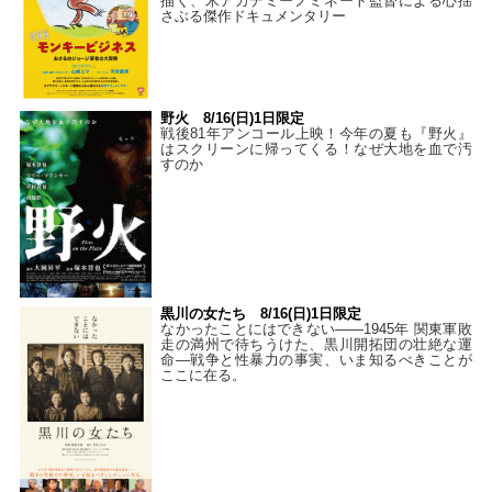
描く、米アカデミーノミネート監督による心揺
さぶる傑作ドキュメンタリー
野火 8/16(日)1日限定
戦後81年アンコール上映！今年の夏も『野火』
はスクリーンに帰ってくる！なぜ大地を血で汚
すのか
黒川の女たち 8/16(日)1日限定
なかったことにはできない——1945年 関東軍敗
走の満州で待ちうけた、黒川開拓団の壮絶な運
命―戦争と性暴力の事実、いま知るべきことが
ここに在る。