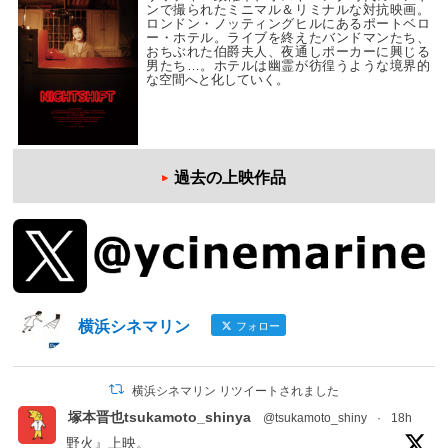
ンで撮られたミニマル＆リミナルな対抗映画。
ロンドン・ノッティングヒルにあるポートベロ
ー・ホテル。ライブを終えたバンドマンたち、
おちぶれた伯爵夫人、夜通しポーカーに興じる
男たち…。ホテルは幽霊が彷徨うような境界的
な空間へと化していく。
過去の上映作品
横浜シネマリン
フォロー
横浜シネマリン リツイートされました
塚本晋也tsukamoto_shinya
@tsukamoto_shiny
·
18h
野火』上映。