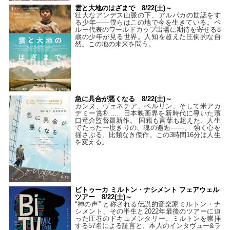
雲と大地のはざまで 8/22(土)～
壮大なアンデス山脈の下、アルパカの世話をす
る少年――僕らはこの地で今を生きている。ペ
ルー代表のワールドカップ出場に期待を寄せる8
歳の少年が見る世界。人知を超えた圧倒的な自
然。この地の未来を問う。
急に具合が悪くなる 8/22(土)～
カンヌ、ヴェネチア、ベルリン、そして米アカ
デミー賞®…… 日本映画界を新時代に導いた濱
口竜介監督最新作。 国籍も言葉も超えた、人生
でたった一度きりの、魂の邂逅――。 強く心を
揺さぶる、比類なき傑作。この3時間16分は人生
を変える。
ビトゥーカ ミルトン・ナシメント フェアウェル
ツアー 8/22(土)～
“神の声” と称される伝説的音楽家ミルトン・ナ
シメント、その半生と2022年最後のツアーに迫
った圧巻のドキュメンタリー。ミルトンを崇拝
する57名による証言と、本人のインタヴュー&ラ