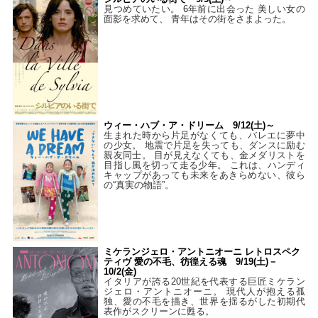
見つめていたい。 6年前に出会った 美しい女の
面影を求めて、 青年はその街をさまよった。
ウィー・ハブ・ア・ドリーム 9/12(土)～
生まれた時から片足がなくても、バレエに夢中
の少女。 地震で片足を失っても、ダンスに励む
親友同士。 目が見えなくても、金メダリストを
目指し風を切って走る少年。 これは、ハンディ
キャップがあっても未来をあきらめない、彼ら
の“真実の物語”。
ミケランジェロ・アントニオーニ レトロスペク
ティヴ 愛の不毛、彷徨える魂 9/19(土)－
10/2(金)
イタリアが誇る20世紀を代表する巨匠ミケラン
ジェロ・アントニオーニ。 現代人が抱える孤
独、愛の不毛を描き、世界を揺るがした初期代
表作がスクリーンに甦る。