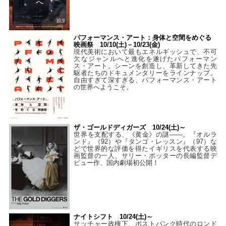
パフォーマンス・アート：身体と空間をめぐる
映画祭 10/10(土)－10/23(金)
現代美術において最もエネルギッシュで、不可
欠なジャンルへと進化を遂げたパフォーマン
ス・アート。シーンを創造し、革新してきた先
駆者たちのドキュメンタリーをラインナップ。
自由すぎて深すぎる、パフォーマンス・アート
の世界へようこそ。
ザ・ゴールドディガーズ 10/24(土)～
世界を支配する、《黄金》の謎――。『オルラ
ンド』（92）や『タンゴ・レッスン』（97）な
どで世界的な評価を得たイギリスを代表する映
画監督の一人、サリー・ポッターの長編監督デ
ビュー作、国内劇場初公開！
ナイトシフト 10/24(土)～
サッチャー政権下、ポストパンク時代のロンド