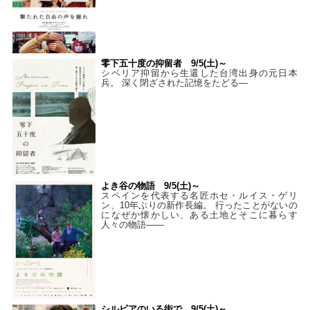
零下五十度の抑留者 9/5(土)～
シベリア抑留から生還した台湾出身の元日本
兵。 深く閉ざされた記憶をたどる—
よき谷の物語 9/5(土)～
スペインを代表する名匠ホセ・ルイス・ゲリ
ン、10年ぶりの新作長編。 行ったことがないの
になぜか懐かしい、ある土地とそこに暮らす
人々の物語――
シルビアのいる街で 9/5(土)～