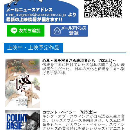
上映中・上映予定作品
心耳～耳を澄まさぬ表現者たち 7/25(土)～
伝統を世界に届けていたのは耳の聞こえない表
現者たちだった。 日本の文化と伝統を世界へ繋
げる手話の縁。
カウント・ベイシー 7/25(土)～
キング・オブ・スウィングが自ら語る人生と音
楽。 ジャズとブルースを融合させ、リズムに革
命をもたらしたカウント・ベイシー。スウィン
グジャズの黄金時代を築いたジャズピアニスト