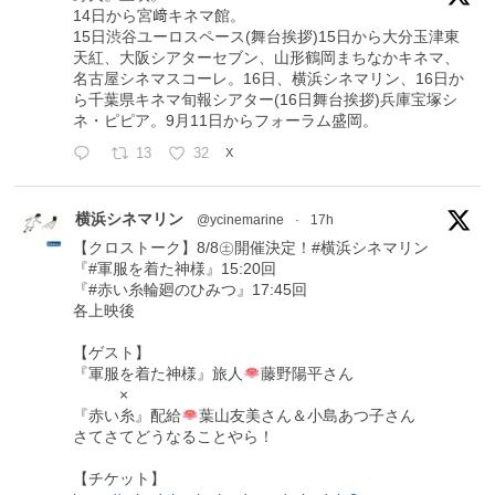
14日から宮﨑キネマ館。
15日渋谷ユーロスペース(舞台挨拶)15日から大分玉津東
天紅、大阪シアターセブン、山形鶴岡まちなかキネマ、
名古屋シネマスコーレ。16日、横浜シネマリン、16日か
ら千葉県キネマ旬報シアター(16日舞台挨拶)兵庫宝塚シ
ネ・ピピア。9月11日からフォーラム盛岡。
13
32
X
横浜シネマリン
@ycinemarine
·
17h
【クロストーク】8/8㊏開催決定！#横浜シネマリン
『#軍服を着た神様』15:20回
『#赤い糸輪廻のひみつ』17:45回
各上映後
【ゲスト】
『軍服を着た神様』旅人
藤野陽平さん
×
『赤い糸』配給
葉山友美さん＆小島あつ子さん
さてさてどうなることやら！
【チケット】