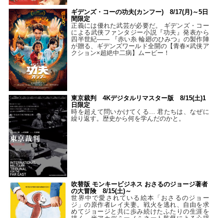
ギデンズ・コーの功夫(カンフー) 8/17(月)～5日
間限定
正義には優れた武芸が必要だ。 ギデンズ・コー
による武侠ファンタジー小説『功夫』発表から
四半世紀―― 『赤い糸 輪廻のひみつ』の製作陣
が贈る、ギデンズワールド全開の【青春×武侠ア
クション×超絶中二病】ムービー！
東京裁判 4Kデジタルリマスター版 8/15(土)1
日限定
時を超えて問いかけてくる… 君たちは、なぜに
繰り返す。歴史から何を学んだのかと。
吹替版 モンキービジネス おさるのジョージ著者
の大冒険 8/15(土)～
世界中で愛されている絵本「おさるのジョー
ジ」の原作者レイ夫妻。戦火を逃れ、自由を求
めてジョージと共に歩み続けたふたりの生涯を