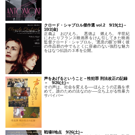
クロード・シャブロル傑作選 vol.2 9/19(土)－
10/2(金)
正義よ おびえろ。 悪徳よ 燃えろ。 半世紀
にわたりフランス映画界をけん引してきた映画
監督クロード・シャブロル。“悪意の眼”が輝く彼
の作品群の中でもとくに容赦のない強烈な魅力
をはなつ伝説の３本を公開。
声をあげるということ－性犯罪 刑法改正の記録
－ 9/26(土)～
その声は、社会を変える──ほんとうの正義を求
めて。誰のための法なのか──立ち上がる性暴力
サバイバー
戦場0地点 9/26(土)～