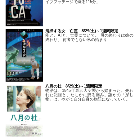
イブフッテージで綴る115分。
清掃する女 亡霊 8/29(土)～1週間限定
能と、AIと、亡霊について。 母の終わりは娘の
終わり、 何者でもない私の始まり――
八月の杜 8/29(土)～1週間限定
物語は、1945年東京大空襲から始まった。失わ
れた記憶と、たしかに残る痛み。誰かの「探し
物」は、やがて自分自身の物語になっていく。