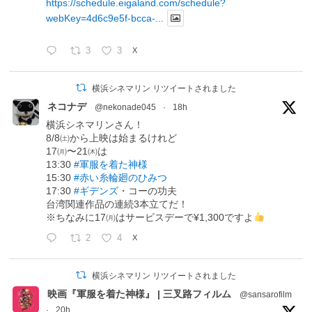
https://schedule.eigaland.com/schedule?
webKey=4d6c9e5f-bcca-...
3
3
X
横浜シネマリン リツイートされました
ネコナデ
@nekonade045
·
18h
横浜シネマリンさん！
8/8㈯から上映は始まるけれど
17㈪〜21㈭は
13:30
#軍服を着た神様
15:30
#赤い糸輪廻のひみつ
17:30
#ギデンズ
・コーの功夫
台湾関連作品の連続3本立てだ！
※ちなみに17㈪はサービスデーで¥1,300ですよ
2
4
X
横浜シネマリン リツイートされました
映画『軍服を着た神様』 | 三叉路フィルム
@sansarofilm
·
20h