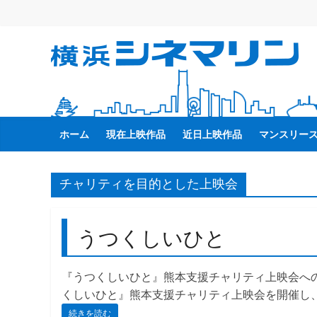
コ
ン
テ
横
ン
ツ
へ
浜
ス
キ
ホーム
現在上映作品
近日上映作品
マンスリー
シ
ッ
プ
ネ
チャリティを目的とした上映会
マ
うつくしいひと
リ
『うつくしいひと』熊本支援チャリティ上映会へのご協
ン
くしいひと』熊本支援チャリティ上映会を開催し、
続きを読む