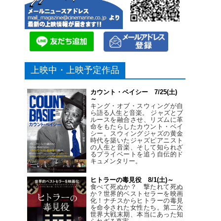
上映中・上映予定作品
カウント・ベイシー 7/25(土)
～
キング・オブ・スウィングが自
ら語る人生と音楽。 ジャズとブ
ルースを融合させ、リズムに革
命をもたらしたカウント・ベイ
シー。スウィングジャズの黄金
時代を築いたジャズピアニスト
の人生と音楽、そして知られざ
るプライベートを追う自伝的ド
キュメンタリー。
ヒトラーの毒見役 8/1(土)～
食べて死ぬか？ 撃たれて死ぬ
か？世界的ベストセラーを映画
化！ナチスからヒトラーの毒見
を命令された女性たち。第二次
世界大戦末期、本当にあった知