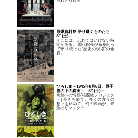
られざる真実
原爆資料館 語り継ぐものたち
8/1(土)～
そこには、忘れてはいけない時
間がある。 歴代館長が命を削っ
て守り続けた”歴史の現場”の全
容。
ひろしま－1945年8月6日、原子
雲の下の真実－ 8/1(土)～
奇跡への情熱[核廃絶プロジェク
ト] 長きを経て、多くの方々の
想いを込めて、幻の映画が、奇
跡のリマスター