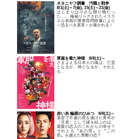
ネタニヤフ調書 汚職と戦争
8/1(土)～7(金), 15(土)～21(金)
はじまりは小さな贈り物だっ
た…。 極秘リークされたイスラ
エル首相の警察尋問映像により
＜恐るべき真実＞が暴かれる！
軍服を着た神様 8/8(土)～
さまよえる日本人の魂は、亡霊
となるか、神となるか、それと
も…
赤い糸 輪廻のひみつ 8/8(土)～
落雷で不慮の死を遂げた青年が
〈月老〉として縁を結ぶのは、
最愛の恋人のこれからの幸せ？
それとも〝あの世〟と〝この
世〟を越えた禁断の恋？