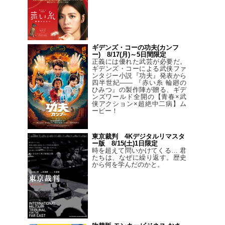
ギデンズ・コーの功夫(カンフ
ー) 8/17(月)～5日間限定
正義には優れた武芸が必要だ。
ギデンズ・コーによる武侠ファ
ンタジー小説『功夫』発表から
四半世紀―― 『赤い糸 輪廻の
ひみつ』の製作陣が贈る、ギデ
ンズワールド全開の【青春×武
侠アクション×超絶中二病】ム
ービー！
東京裁判 4Kデジタルリマスタ
ー版 8/15(土)1日限定
時を超えて問いかけてくる… 君
たちは、なぜに繰り返す。歴史
から何を学んだのかと。