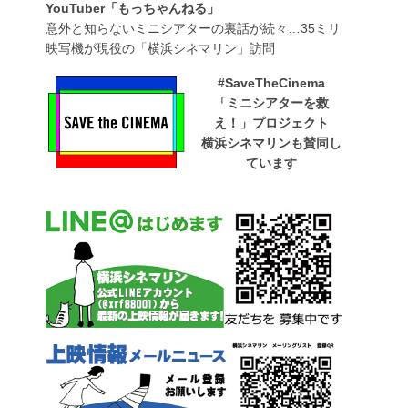
YouTuber「もっちゃんねる」
意外と知らないミニシアターの裏話が続々…35ミリ
映写機が現役の「横浜シネマリン」訪問
#SaveTheCinema
「ミニシアターを救
え！」プロジェクト
横浜シネマリンも賛同し
ています