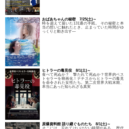
おばあちゃんの秘密 7/25(土)～
時を超えて届いた131通の手紙。 その秘密と本
当の想いに触れたとき、止まっていた時間がゆ
っくりと動き出す―
ヒトラーの毒見役 8/1(土)～
食べて死ぬか？ 撃たれて死ぬか？世界的ベス
トセラーを映画化！ナチスからヒトラーの毒見
を命令された女性たち。第二次世界大戦末期、
本当にあった知られざる真実
原爆資料館 語り継ぐものたち 8/1(土)～
そこには、忘れてはいけない時間がある。 歴代