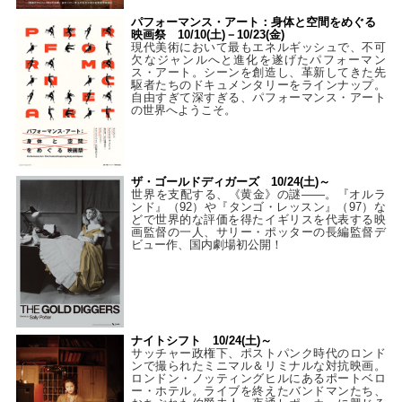
パフォーマンス・アート：身体と空間をめぐる
映画祭 10/10(土)－10/23(金)
現代美術において最もエネルギッシュで、不可
欠なジャンルへと進化を遂げたパフォーマン
ス・アート。シーンを創造し、革新してきた先
駆者たちのドキュメンタリーをラインナップ。
自由すぎて深すぎる、パフォーマンス・アート
の世界へようこそ。
ザ・ゴールドディガーズ 10/24(土)～
世界を支配する、《黄金》の謎――。『オルラ
ンド』（92）や『タンゴ・レッスン』（97）な
どで世界的な評価を得たイギリスを代表する映
画監督の一人、サリー・ポッターの長編監督デ
ビュー作、国内劇場初公開！
ナイトシフト 10/24(土)～
サッチャー政権下、ポストパンク時代のロンド
ンで撮られたミニマル＆リミナルな対抗映画。
ロンドン・ノッティングヒルにあるポートベロ
ー・ホテル。ライブを終えたバンドマンたち、