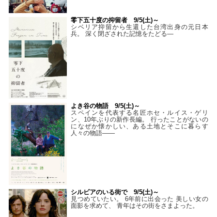
零下五十度の抑留者 9/5(土)～
シベリア抑留から生還した台湾出身の元日本
兵。 深く閉ざされた記憶をたどる—
よき谷の物語 9/5(土)～
スペインを代表する名匠ホセ・ルイス・ゲリ
ン、10年ぶりの新作長編。 行ったことがないの
になぜか懐かしい、ある土地とそこに暮らす
人々の物語――
シルビアのいる街で 9/5(土)～
見つめていたい。 6年前に出会った 美しい女の
面影を求めて、 青年はその街をさまよった。