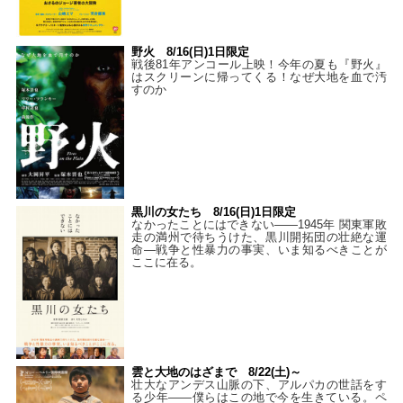
野火 8/16(日)1日限定
戦後81年アンコール上映！今年の夏も『野火』
はスクリーンに帰ってくる！なぜ大地を血で汚
すのか
黒川の女たち 8/16(日)1日限定
なかったことにはできない——1945年 関東軍敗
走の満州で待ちうけた、黒川開拓団の壮絶な運
命―戦争と性暴力の事実、いま知るべきことが
ここに在る。
雲と大地のはざまで 8/22(土)～
壮大なアンデス山脈の下、アルパカの世話をす
る少年――僕らはこの地で今を生きている。ペ