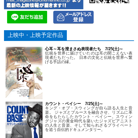
上映中・上映予定作品
心耳～耳を澄まさぬ表現者たち 7/25(土)～
伝統を世界に届けていたのは耳の聞こえない表
現者たちだった。 日本の文化と伝統を世界へ繋
げる手話の縁。
カウント・ベイシー 7/25(土)～
キング・オブ・スウィングが自ら語る人生と音
楽。 ジャズとブルースを融合させ、リズムに革
命をもたらしたカウント・ベイシー。スウィン
グジャズの黄金時代を築いたジャズピアニスト
の人生と音楽、そして知られざるプライベート
を追う自伝的ドキュメンタリー。