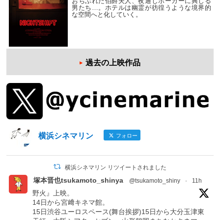
おちぶれた伯爵夫人、夜通しポーカーに興じる
男たち…。ホテルは幽霊が彷徨うような境界的
な空間へと化していく。
過去の上映作品
横浜シネマリン
フォロー
横浜シネマリン リツイートされました
塚本晋也tsukamoto_shinya
@tsukamoto_shiny
·
11h
野火』上映。
14日から宮﨑キネマ館。
15日渋谷ユーロスペース(舞台挨拶)15日から大分玉津東