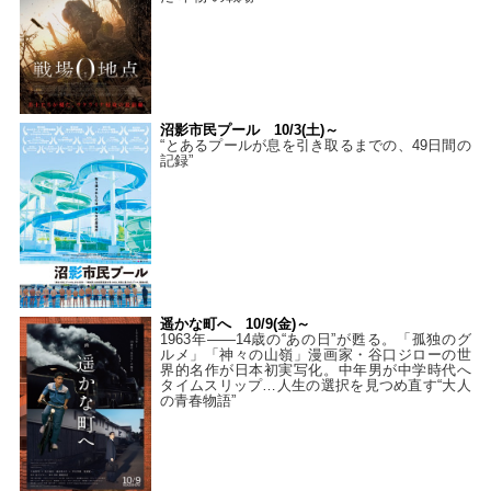
沼影市民プール 10/3(土)～
“とあるプールが息を引き取るまでの、49日間の
記録”
遥かな町へ 10/9(金)～
1963年――14歳の“あの日”が甦る。「孤独のグ
ルメ」「神々の山嶺」漫画家・谷口ジローの世
界的名作が日本初実写化。中年男が中学時代へ
タイムスリップ…人生の選択を見つめ直す“大人
の青春物語”