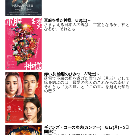
軍服を着た神様 8/8(土)～
さまよえる日本人の魂は、亡霊となるか、神と
なるか、それとも…
赤い糸 輪廻のひみつ 8/8(土)～
落雷で不慮の死を遂げた青年が〈月老〉として
縁を結ぶのは、最愛の恋人のこれからの幸せ？
それとも〝あの世〟と〝この世〟を越えた禁断
の恋？
ギデンズ・コーの功夫(カンフー) 8/17(月)～5日
間限定