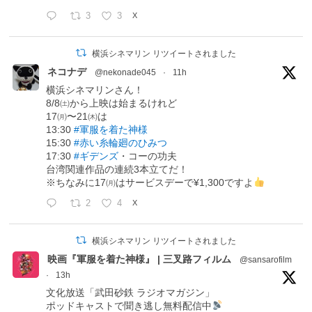
3
3
X
横浜シネマリン リツイートされました
ネコナデ
@nekonade045
·
11h
横浜シネマリンさん！
8/8㈯から上映は始まるけれど
17㈪〜21㈭は
13:30
#軍服を着た神様
15:30
#赤い糸輪廻のひみつ
17:30
#ギデンズ
・コーの功夫
台湾関連作品の連続3本立てだ！
※ちなみに17㈪はサービスデーで¥1,300ですよ
2
4
X
横浜シネマリン リツイートされました
映画『軍服を着た神様』 | 三叉路フィルム
@sansarofilm
·
13h
文化放送「武田砂鉄 ラジオマガジン」
ポッドキャストで聞き逃し無料配信中