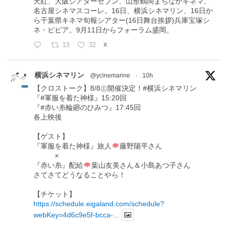
天紅、大阪シアターセブン、山形鶴岡まちなかキネマ、
名古屋シネマスコーレ。16日、横浜シネマリン、16日か
ら千葉県キネマ旬報シアター(16日舞台挨拶)兵庫宝塚シ
ネ・ピピア。9月11日からフォーラム盛岡。
13
32
X
横浜シネマリン
@ycinemarine
·
10h
【クロストーク】8/8㊏開催決定！#横浜シネマリン
『#軍服を着た神様』15:20回
『#赤い糸輪廻のひみつ』17:45回
各上映後
【ゲスト】
『軍服を着た神様』旅人
藤野陽平さん
×
『赤い糸』配給
葉山友美さん＆小島あつ子さん
さてさてどうなることやら！
【チケット】
https://schedule.eigaland.com/schedule?
webKey=4d6c9e5f-bcca-...