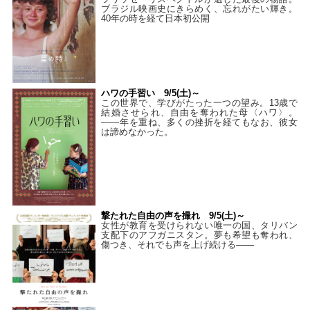
ブラジル映画史にきらめく、忘れがたい輝き。
40年の時を経て⽇本初公開
ハワの手習い 9/5(土)～
この世界で、学びがたった一つの望み。13歳で
結婚させられ、自由を奪われた母〈ハワ〉。
——年を重ね、多くの挫折を経てもなお、彼女
は諦めなかった。
撃たれた自由の声を撮れ 9/5(土)～
女性が教育を受けられない唯一の国、タリバン
支配下のアフガニスタン。夢も希望も奪われ、
傷つき、それでも声を上げ続ける——