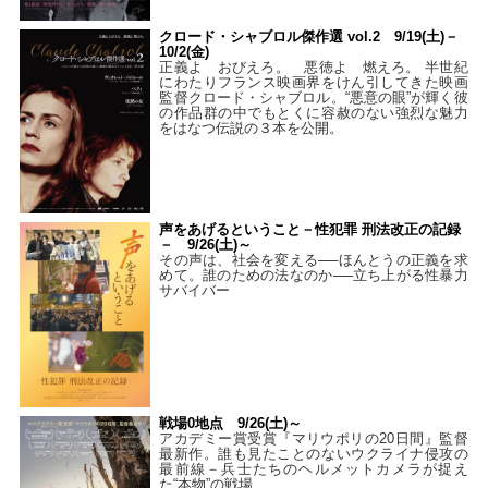
クロード・シャブロル傑作選 vol.2 9/19(土)－
10/2(金)
正義よ おびえろ。 悪徳よ 燃えろ。 半世紀
にわたりフランス映画界をけん引してきた映画
監督クロード・シャブロル。“悪意の眼”が輝く彼
の作品群の中でもとくに容赦のない強烈な魅力
をはなつ伝説の３本を公開。
声をあげるということ－性犯罪 刑法改正の記録
－ 9/26(土)～
その声は、社会を変える──ほんとうの正義を求
めて。誰のための法なのか──立ち上がる性暴力
サバイバー
戦場0地点 9/26(土)～
アカデミー賞受賞『マリウポリの20日間』監督
最新作。誰も見たことのないウクライナ侵攻の
最前線－兵士たちのヘルメットカメラが捉え
た“本物”の戦場