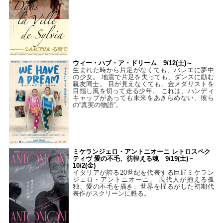
ウィー・ハブ・ア・ドリーム 9/12(土)～
生まれた時から片足がなくても、バレエに夢中
の少女。 地震で片足を失っても、ダンスに励む
親友同士。 目が見えなくても、金メダリストを
目指し風を切って走る少年。 これは、ハンディ
キャップがあっても未来をあきらめない、彼ら
の“真実の物語”。
ミケランジェロ・アントニオーニ レトロスペク
ティヴ 愛の不毛、彷徨える魂 9/19(土)－
10/2(金)
イタリアが誇る20世紀を代表する巨匠ミケラン
ジェロ・アントニオーニ。 現代人が抱える孤
独、愛の不毛を描き、世界を揺るがした初期代
表作がスクリーンに甦る。