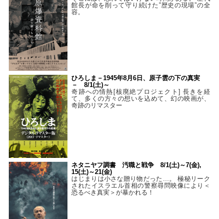
館長が命を削って守り続けた”歴史の現場”の全
容。
ひろしま－1945年8月6日、原子雲の下の真実
－ 8/1(土)～
奇跡への情熱[核廃絶プロジェクト] 長きを経
て、多くの方々の想いを込めて、幻の映画が、
奇跡のリマスター
ネタニヤフ調書 汚職と戦争 8/1(土)～7(金),
15(土)～21(金)
はじまりは小さな贈り物だった…。 極秘リーク
されたイスラエル首相の警察尋問映像により＜
恐るべき真実＞が暴かれる！