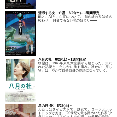
清掃する女 亡霊 8/29(土)～1週間限定
能と、AIと、亡霊について。 母の終わりは娘の
終わり、 何者でもない私の始まり――
八月の杜 8/29(土)～1週間限定
物語は、1945年東京大空襲から始まった。失わ
れた記憶と、たしかに残る痛み。誰かの「探し
物」は、やがて自分自身の物語になっていく。
星の時 4K 8/29(土)～
わたしはタイピストで、処⼥で、コーラとホッ
トドッグが好き。“20世紀で最も謎めいた作家”ク
ラリッセ・リスペクトルが遺した最後の物語。