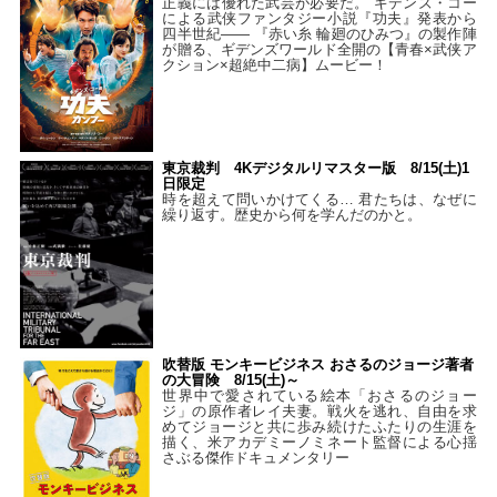
正義には優れた武芸が必要だ。 ギデンズ・コー
による武侠ファンタジー小説『功夫』発表から
四半世紀―― 『赤い糸 輪廻のひみつ』の製作陣
が贈る、ギデンズワールド全開の【青春×武侠ア
クション×超絶中二病】ムービー！
東京裁判 4Kデジタルリマスター版 8/15(土)1
日限定
時を超えて問いかけてくる… 君たちは、なぜに
繰り返す。歴史から何を学んだのかと。
吹替版 モンキービジネス おさるのジョージ著者
の大冒険 8/15(土)～
世界中で愛されている絵本「おさるのジョー
ジ」の原作者レイ夫妻。戦火を逃れ、自由を求
めてジョージと共に歩み続けたふたりの生涯を
描く、米アカデミーノミネート監督による心揺
さぶる傑作ドキュメンタリー