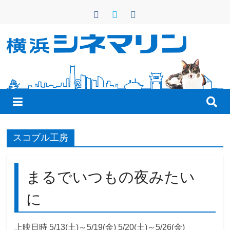
コ
ン
テ
ン
横
ツ
へ
浜
ス
キ
シ
ッ
プ
ネ
スコブル工房
マ
まるでいつもの夜みたい
リ
に
ン
上映日時 5/13(土)～5/19(金) 5/20(土)～5/26(金)