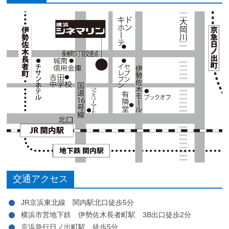
交通アクセス
JR京浜東北線 関内駅北口徒歩5分
横浜市営地下鉄 伊勢佐木長者町駅 3B出口徒歩2分
京浜急行日ノ出町駅 徒歩5分