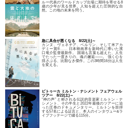
ルー代表のワールドカップ出場に期待を寄せる8
歳の少年が見る世界。人知を超えた圧倒的な自
然。この地の未来を問う。
急に具合が悪くなる 8/22(土)～
カンヌ、ヴェネチア、ベルリン、そして米アカ
デミー賞®…… 日本映画界を新時代に導いた濱
口竜介監督最新作。 国籍も言葉も超えた、人生
でたった一度きりの、魂の邂逅――。 強く心を
揺さぶる、比類なき傑作。この3時間16分は人生
を変える。
ビトゥーカ ミルトン・ナシメント フェアウェル
ツアー 8/22(土)～
“神の声” と称される伝説的音楽家ミルトン・ナ
シメント、その半生と2022年最後のツアーに迫
った圧巻のドキュメンタリー。ミルトンを崇拝
する57名による証言と、本人のインタヴュー&ラ
イブフッテージで綴る115分。