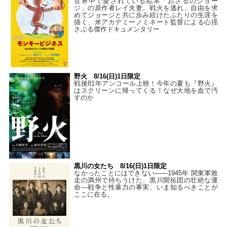
世界中で愛されている絵本「おさるのジョー
ジ」の原作者レイ夫妻。戦火を逃れ、自由を求
めてジョージと共に歩み続けたふたりの生涯を
描く、米アカデミーノミネート監督による心揺
さぶる傑作ドキュメンタリー
野火 8/16(日)1日限定
戦後81年アンコール上映！今年の夏も『野火』
はスクリーンに帰ってくる！なぜ大地を血で汚
すのか
黒川の女たち 8/16(日)1日限定
なかったことにはできない——1945年 関東軍敗
走の満州で待ちうけた、黒川開拓団の壮絶な運
命―戦争と性暴力の事実、いま知るべきことが
ここに在る。