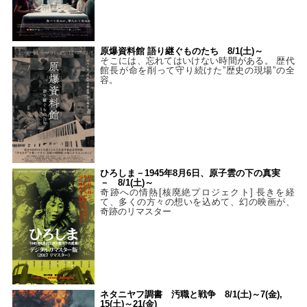
原爆資料館 語り継ぐものたち 8/1(土)～
そこには、忘れてはいけない時間がある。 歴代
館長が命を削って守り続けた”歴史の現場”の全
容。
ひろしま－1945年8月6日、原子雲の下の真実
－ 8/1(土)～
奇跡への情熱[核廃絶プロジェクト] 長きを経
て、多くの方々の想いを込めて、幻の映画が、
奇跡のリマスター
ネタニヤフ調書 汚職と戦争 8/1(土)～7(金),
15(土)～21(金)