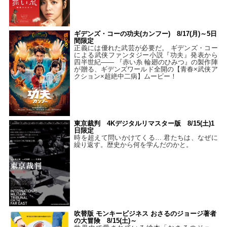
ギデンズ・コーの功夫(カンフー) 8/17(月)～5日
間限定
正義には優れた武芸が必要だ。 ギデンズ・コー
による武侠ファンタジー小説『功夫』発表から
四半世紀―― 『赤い糸 輪廻のひみつ』の製作陣
が贈る、ギデンズワールド全開の【青春×武侠ア
クション×超絶中二病】ムービー！
東京裁判 4Kデジタルリマスター版 8/15(土)1
日限定
時を超えて問いかけてくる… 君たちは、なぜに
繰り返す。歴史から何を学んだのかと。
吹替版 モンキービジネス おさるのジョージ著者
の大冒険 8/15(土)～