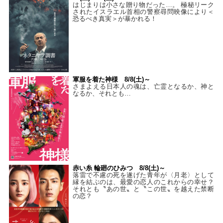
はじまりは小さな贈り物だった…。 極秘リーク
されたイスラエル首相の警察尋問映像により＜
恐るべき真実＞が暴かれる！
軍服を着た神様 8/8(土)～
さまよえる日本人の魂は、亡霊となるか、神と
なるか、それとも…
赤い糸 輪廻のひみつ 8/8(土)～
落雷で不慮の死を遂げた青年が〈月老〉として
縁を結ぶのは、最愛の恋人のこれからの幸せ？
それとも〝あの世〟と〝この世〟を越えた禁断
の恋？