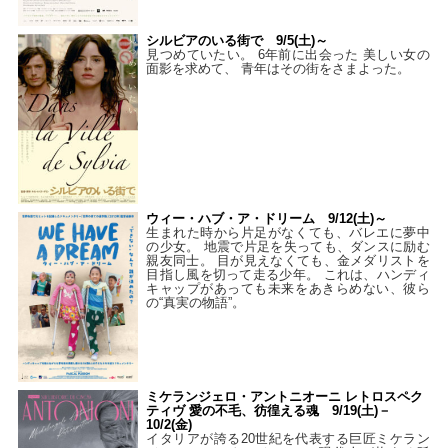
シルビアのいる街で 9/5(土)～
見つめていたい。 6年前に出会った 美しい女の
面影を求めて、 青年はその街をさまよった。
ウィー・ハブ・ア・ドリーム 9/12(土)～
生まれた時から片足がなくても、バレエに夢中
の少女。 地震で片足を失っても、ダンスに励む
親友同士。 目が見えなくても、金メダリストを
目指し風を切って走る少年。 これは、ハンディ
キャップがあっても未来をあきらめない、彼ら
の“真実の物語”。
ミケランジェロ・アントニオーニ レトロスペク
ティヴ 愛の不毛、彷徨える魂 9/19(土)－
10/2(金)
イタリアが誇る20世紀を代表する巨匠ミケラン