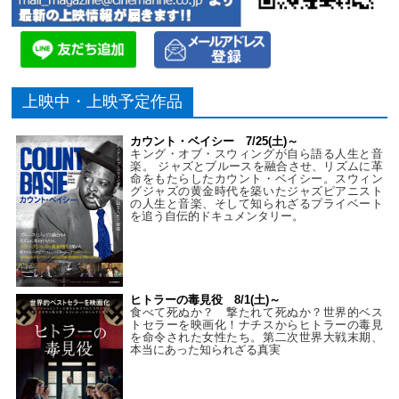
上映中・上映予定作品
カウント・ベイシー 7/25(土)～
キング・オブ・スウィングが自ら語る人生と音
楽。 ジャズとブルースを融合させ、リズムに革
命をもたらしたカウント・ベイシー。スウィン
グジャズの黄金時代を築いたジャズピアニスト
の人生と音楽、そして知られざるプライベート
を追う自伝的ドキュメンタリー。
ヒトラーの毒見役 8/1(土)～
食べて死ぬか？ 撃たれて死ぬか？世界的ベス
トセラーを映画化！ナチスからヒトラーの毒見
を命令された女性たち。第二次世界大戦末期、
本当にあった知られざる真実