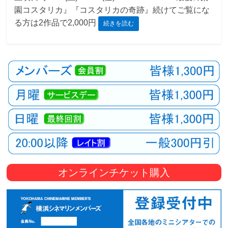
園コスタリカ』『コスタリカの奇跡』続けてご覧にな
観
る方は2作品で2,000円
続きを読む
た
い
映
画
は
こ
の
街
で
オンラインチケット購入