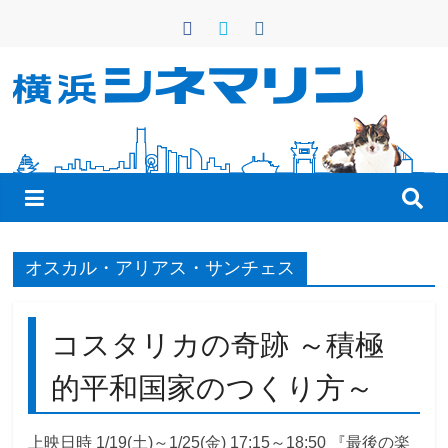
コ
ン
テ
ン
横
ツ
へ
浜
ス
キ
シ
ッ
プ
ネ
オスカル・アリアス・サンチェス
マ
コスタリカの奇跡 ～積極
リ
的平和国家のつくり方～
ン
上映日時 1/19(土)～1/25(金) 17:15～18:50 『最後の楽