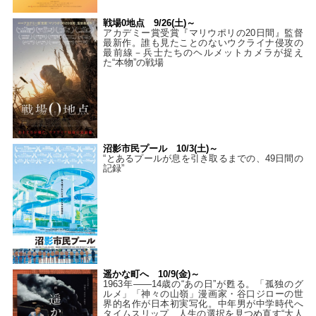
戦場0地点 9/26(土)～
アカデミー賞受賞『マリウポリの20日間』監督
最新作。誰も見たことのないウクライナ侵攻の
最前線－兵士たちのヘルメットカメラが捉え
た“本物”の戦場
沼影市民プール 10/3(土)～
“とあるプールが息を引き取るまでの、49日間の
記録”
遥かな町へ 10/9(金)～
1963年――14歳の“あの日”が甦る。「孤独のグ
ルメ」「神々の山嶺」漫画家・谷口ジローの世
界的名作が日本初実写化。中年男が中学時代へ
タイムスリップ…人生の選択を見つめ直す“大人