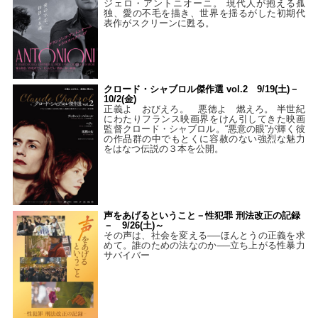
ジェロ・アントニオーニ。 現代人が抱える孤
独、愛の不毛を描き、世界を揺るがした初期代
表作がスクリーンに甦る。
クロード・シャブロル傑作選 vol.2 9/19(土)－
10/2(金)
正義よ おびえろ。 悪徳よ 燃えろ。 半世紀
にわたりフランス映画界をけん引してきた映画
監督クロード・シャブロル。“悪意の眼”が輝く彼
の作品群の中でもとくに容赦のない強烈な魅力
をはなつ伝説の３本を公開。
声をあげるということ－性犯罪 刑法改正の記録
－ 9/26(土)～
その声は、社会を変える──ほんとうの正義を求
めて。誰のための法なのか──立ち上がる性暴力
サバイバー