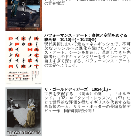
の青春物語”
パフォーマンス・アート：身体と空間をめぐる
映画祭 10/10(土)－10/23(金)
現代美術において最もエネルギッシュで、不可
欠なジャンルへと進化を遂げたパフォーマン
ス・アート。シーンを創造し、革新してきた先
駆者たちのドキュメンタリーをラインナップ。
自由すぎて深すぎる、パフォーマンス・アート
の世界へようこそ。
ザ・ゴールドディガーズ 10/24(土)～
世界を支配する、《黄金》の謎――。『オルラ
ンド』（92）や『タンゴ・レッスン』（97）な
どで世界的な評価を得たイギリスを代表する映
画監督の一人、サリー・ポッターの長編監督デ
ビュー作、国内劇場初公開！