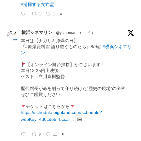
#清掃する女亡霊
1
1
X
横浜シネマリン
@ycinemarine
·
6h
本日は【ナガサキ原爆の日】
『#原爆資料館 語り継ぐものたち』8/9㊐
#横浜シネマリ
ン
【オンライン舞台挨拶】がございます！
本日13:25回上映後
ゲスト：立川直樹監督
歴代館長が命を削って守り続けた”歴史の現場”の全容
ぜひご鑑賞ください
チケットはこちらから
https://schedule.eigaland.com/schedule?
webKey=4d6c9e5f-bcca-...
9
11
X