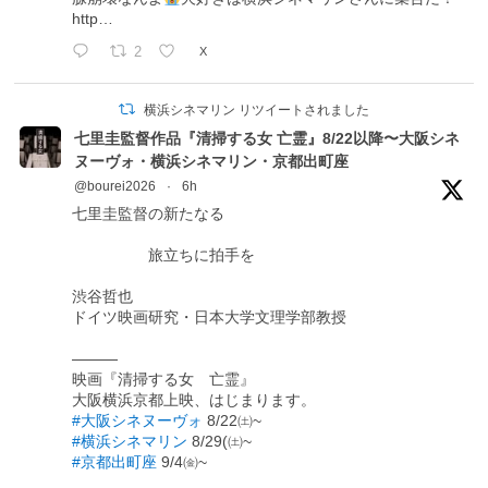
http…
2
X
横浜シネマリン リツイートされました
七里圭監督作品『清掃する女 亡霊』8/22以降〜大阪シネ
ヌーヴォ・横浜シネマリン・京都出町座
@bourei2026
·
6h
七里圭監督の新たなる
旅立ちに拍手を
渋谷哲也
ドイツ映画研究・日本大学文理学部教授
―――
映画『清掃する女 亡霊』
大阪横浜京都上映、はじまります。
#大阪シネヌーヴォ
8/22㈯~
#横浜シネマリン
8/29(㈯~
#京都出町座
9/4㈮~