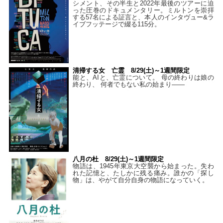
シメント、その半生と2022年最後のツアーに迫
った圧巻のドキュメンタリー。ミルトンを崇拝
する57名による証言と、本人のインタヴュー&ラ
イブフッテージで綴る115分。
清掃する女 亡霊 8/29(土)～1週間限定
能と、AIと、亡霊について。 母の終わりは娘の
終わり、 何者でもない私の始まり――
八月の杜 8/29(土)～1週間限定
物語は、1945年東京大空襲から始まった。失わ
れた記憶と、たしかに残る痛み。誰かの「探し
物」は、やがて自分自身の物語になっていく。