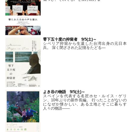
零下五十度の抑留者 9/5(土)～
シベリア抑留から生還した台湾出身の元日本
兵。 深く閉ざされた記憶をたどる—
よき谷の物語 9/5(土)～
スペインを代表する名匠ホセ・ルイス・ゲリ
ン、10年ぶりの新作長編。 行ったことがないの
になぜか懐かしい、ある土地とそこに暮らす
人々の物語――