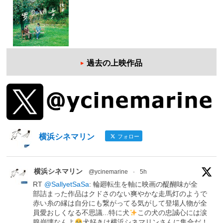
過去の上映作品
横浜シネマリン
フォロー
横浜シネマリン
@ycinemarine
·
5h
RT
@SallyetSaSa
: 輪廻転生を軸に映画の醍醐味が全
部詰まった作品はクドさのない爽やかな走馬灯のようで
赤い糸の縁は自分にも繋がってる気がして登場人物が全
員愛おしくなる不思議...特に犬
この犬の忠誠心には涙
腺崩壊なんよ
犬好きは横浜シネマリンさんに集合だ！