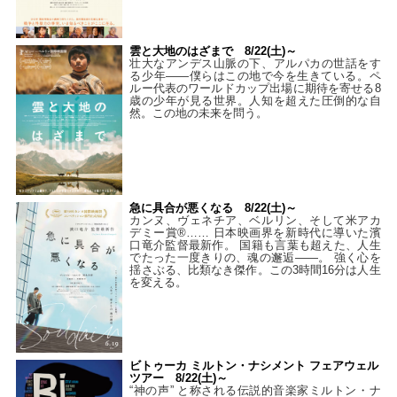
雲と大地のはざまで 8/22(土)～
壮大なアンデス山脈の下、アルパカの世話をす
る少年――僕らはこの地で今を生きている。ペ
ルー代表のワールドカップ出場に期待を寄せる8
歳の少年が見る世界。人知を超えた圧倒的な自
然。この地の未来を問う。
急に具合が悪くなる 8/22(土)～
カンヌ、ヴェネチア、ベルリン、そして米アカ
デミー賞®…… 日本映画界を新時代に導いた濱
口竜介監督最新作。 国籍も言葉も超えた、人生
でたった一度きりの、魂の邂逅――。 強く心を
揺さぶる、比類なき傑作。この3時間16分は人生
を変える。
ビトゥーカ ミルトン・ナシメント フェアウェル
ツアー 8/22(土)～
“神の声” と称される伝説的音楽家ミルトン・ナ