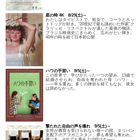
星の時 4K 8/29(土)～
わたしはタイピストで、処⼥で、コーラとホッ
トドッグが好き。“20世紀で最も謎めいた作家”ク
ラリッセ・リスペクトルが遺した最後の物語。
ブラジル映画史にきらめく、忘れがたい輝き。
40年の時を経て⽇本初公開
ハワの手習い 9/5(土)～
この世界で、学びがたった一つの望み。13歳で
結婚させられ、自由を奪われた母〈ハワ〉。
——年を重ね、多くの挫折を経てもなお、彼女
は諦めなかった。
撃たれた自由の声を撮れ 9/5(土)～
女性が教育を受けられない唯一の国、タリバン
支配下のアフガニスタン。夢も希望も奪われ、
傷つき、それでも声を上げ続ける——