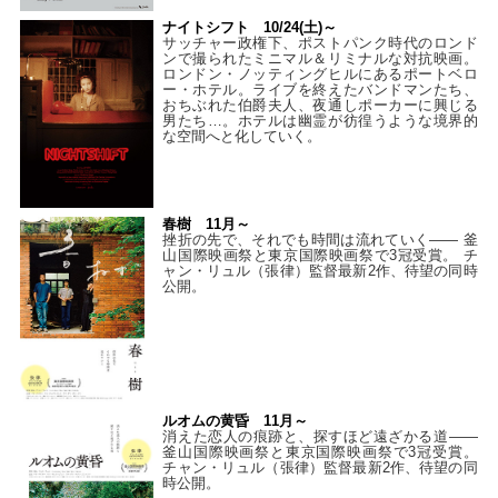
ナイトシフト 10/24(土)～
サッチャー政権下、ポストパンク時代のロンド
ンで撮られたミニマル＆リミナルな対抗映画。
ロンドン・ノッティングヒルにあるポートベロ
ー・ホテル。ライブを終えたバンドマンたち、
おちぶれた伯爵夫人、夜通しポーカーに興じる
男たち…。ホテルは幽霊が彷徨うような境界的
な空間へと化していく。
春樹 11月～
挫折の先で、それでも時間は流れていく—— 釜
山国際映画祭と東京国際映画祭で3冠受賞。 チ
ャン・リュル（張律）監督最新2作、待望の同時
公開。
ルオムの黄昏 11月～
消えた恋人の痕跡と、探すほど遠ざかる道——
釜山国際映画祭と東京国際映画祭で3冠受賞。
チャン・リュル（張律）監督最新2作、待望の同
時公開。