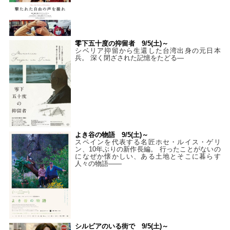
零下五十度の抑留者 9/5(土)～
シベリア抑留から生還した台湾出身の元日本
兵。 深く閉ざされた記憶をたどる—
よき谷の物語 9/5(土)～
スペインを代表する名匠ホセ・ルイス・ゲリ
ン、10年ぶりの新作長編。 行ったことがないの
になぜか懐かしい、ある土地とそこに暮らす
人々の物語――
シルビアのいる街で 9/5(土)～