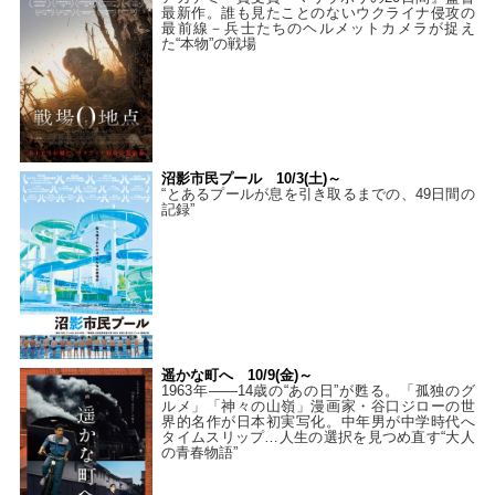
最新作。誰も見たことのないウクライナ侵攻の
最前線－兵士たちのヘルメットカメラが捉え
た“本物”の戦場
沼影市民プール 10/3(土)～
“とあるプールが息を引き取るまでの、49日間の
記録”
遥かな町へ 10/9(金)～
1963年――14歳の“あの日”が甦る。「孤独のグ
ルメ」「神々の山嶺」漫画家・谷口ジローの世
界的名作が日本初実写化。中年男が中学時代へ
タイムスリップ…人生の選択を見つめ直す“大人
の青春物語”