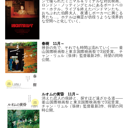
ンで撮られたミニマル＆リミナルな対抗映画。
ロンドン・ノッティングヒルにあるポートベロ
ー・ホテル。ライブを終えたバンドマンたち、
おちぶれた伯爵夫人、夜通しポーカーに興じる
男たち…。ホテルは幽霊が彷徨うような境界的
な空間へと化していく。
春樹 11月～
挫折の先で、それでも時間は流れていく—— 釜
山国際映画祭と東京国際映画祭で3冠受賞。 チ
ャン・リュル（張律）監督最新2作、待望の同時
公開。
ルオムの黄昏 11月～
消えた恋人の痕跡と、探すほど遠ざかる道——
釜山国際映画祭と東京国際映画祭で3冠受賞。
チャン・リュル（張律）監督最新2作、待望の同
時公開。