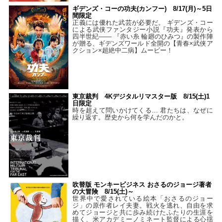
ギデンズ・コーの功夫(カンフー) 8/17(月)～5日
間限定
正義には優れた武芸が必要だ。 ギデンズ・コー
による武侠ファンタジー小説『功夫』発表から
四半世紀―― 『赤い糸 輪廻のひみつ』の製作陣
が贈る、ギデンズワールド全開の【青春×武侠ア
クション×超絶中二病】ムービー！
東京裁判 4Kデジタルリマスター版 8/15(土)1
日限定
時を超えて問いかけてくる… 君たちは、なぜに
繰り返す。歴史から何を学んだのかと。
吹替版 モンキービジネス おさるのジョージ著者
の大冒険 8/15(土)～
世界中で愛されている絵本「おさるのジョー
ジ」の原作者レイ夫妻。戦火を逃れ、自由を求
めてジョージと共に歩み続けたふたりの生涯を
描く、米アカデミーノミネート監督による心揺