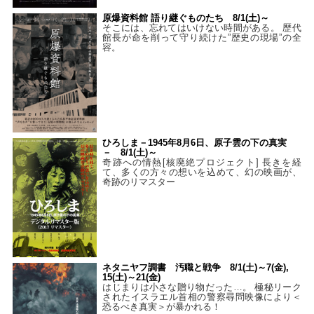
原爆資料館 語り継ぐものたち 8/1(土)～
そこには、忘れてはいけない時間がある。 歴代
館長が命を削って守り続けた”歴史の現場”の全
容。
ひろしま－1945年8月6日、原子雲の下の真実
－ 8/1(土)～
奇跡への情熱[核廃絶プロジェクト] 長きを経
て、多くの方々の想いを込めて、幻の映画が、
奇跡のリマスター
ネタニヤフ調書 汚職と戦争 8/1(土)～7(金),
15(土)～21(金)
はじまりは小さな贈り物だった…。 極秘リーク
されたイスラエル首相の警察尋問映像により＜
恐るべき真実＞が暴かれる！