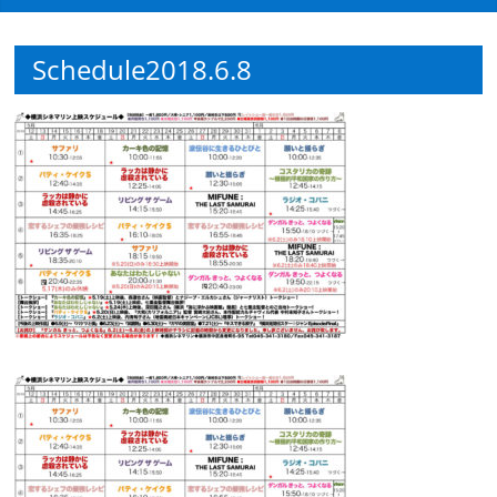
観
Schedule2018.6.8
た
い
映
画
は
こ
の
街
で