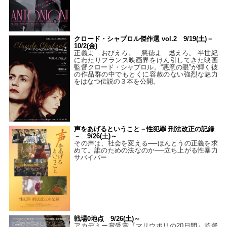
クロード・シャブロル傑作選 vol.2 9/19(土)－
10/2(金)
正義よ おびえろ。 悪徳よ 燃えろ。 半世紀
にわたりフランス映画界をけん引してきた映画
監督クロード・シャブロル。“悪意の眼”が輝く彼
の作品群の中でもとくに容赦のない強烈な魅力
をはなつ伝説の３本を公開。
声をあげるということ－性犯罪 刑法改正の記録
－ 9/26(土)～
その声は、社会を変える──ほんとうの正義を求
めて。誰のための法なのか──立ち上がる性暴力
サバイバー
戦場0地点 9/26(土)～
アカデミー賞受賞『マリウポリの20日間』監督