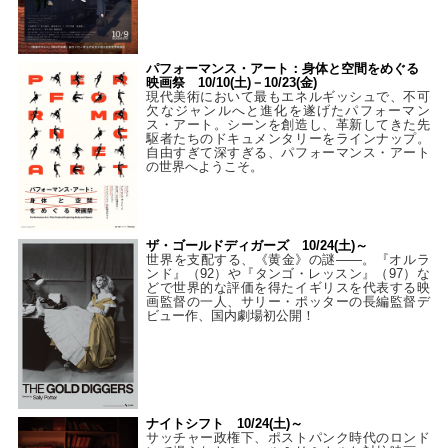
パフォーマンス・アート：身体と空間をめぐる
映画祭 10/10(土)－10/23(金)
現代美術において最もエネルギッシュで、不可
欠なジャンルへと進化を遂げたパフォーマン
ス・アート。シーンを創造し、革新してきた先
駆者たちのドキュメンタリーをラインナップ。
自由すぎて深すぎる、パフォーマンス・アート
の世界へようこそ。
ザ・ゴールドディガーズ 10/24(土)～
世界を支配する、《黄金》の謎――。『オルラ
ンド』（92）や『タンゴ・レッスン』（97）な
どで世界的な評価を得たイギリスを代表する映
画監督の一人、サリー・ポッターの長編監督デ
ビュー作、国内劇場初公開！
ナイトシフト 10/24(土)～
サッチャー政権下、ポストパンク時代のロンド