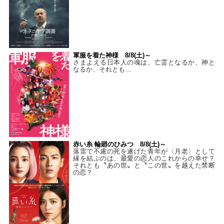
軍服を着た神様 8/8(土)～
さまよえる日本人の魂は、亡霊となるか、神と
なるか、それとも…
赤い糸 輪廻のひみつ 8/8(土)～
落雷で不慮の死を遂げた青年が〈月老〉として
縁を結ぶのは、最愛の恋人のこれからの幸せ？
それとも〝あの世〟と〝この世〟を越えた禁断
の恋？