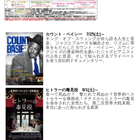
カウント・ベイシー 7/25(土)～
キング・オブ・スウィングが自ら語る人生と音
楽。 ジャズとブルースを融合させ、リズムに革
命をもたらしたカウント・ベイシー。スウィン
グジャズの黄金時代を築いたジャズピアニスト
の人生と音楽、そして知られざるプライベート
を追う自伝的ドキュメンタリー。
ヒトラーの毒見役 8/1(土)～
食べて死ぬか？ 撃たれて死ぬか？世界的ベス
トセラーを映画化！ナチスからヒトラーの毒見
を命令された女性たち。第二次世界大戦末期、
本当にあった知られざる真実