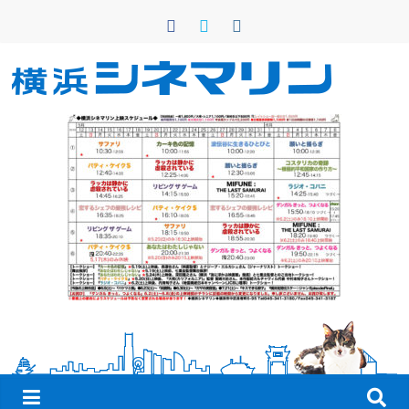
コ
ン
テ
ン
横
ツ
へ
浜
ス
キ
シ
ッ
プ
ネ
マ
リ
ン