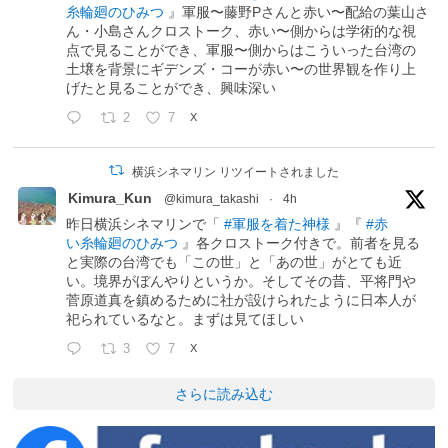
糸輪廻のひみつ
』軍服〜藤野Pさんと赤い〜配給の葉山さ
ん・小島さんクロストーク、赤い〜側からは学術的な視
点で見ることができ、軍服〜側からはこういった台湾の
土壌を背景にギデンズ・コーが赤い〜の世界観を作り上
げたと見ることができ、興味深い
2
7
X
横浜シネマリン リツイートされました
Kimura_Kun
@kimura_takashi
·
4h
昨日横浜シネマリンで「
#軍服を着た神様
』『
#赤
い糸輪廻のひみつ
』各クロストーク付きで。前者を見る
と実際の台湾でも「この世」と「あの世」がとても近
い。境界がぼんやりというか。そしてその昔、平将門や
菅原道真を鎮めるために社が設けられたように日本人が
祀られているなと。まずは見てほしい
3
7
X
さらに読み込む