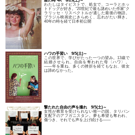
星の時 4K 8/29(土)～
わたしはタイピストで、処⼥で、コーラとホッ
トドッグが好き。“20世紀で最も謎めいた作家”ク
ラリッセ・リスペクトルが遺した最後の物語。
ブラジル映画史にきらめく、忘れがたい輝き。
40年の時を経て⽇本初公開
ハワの手習い 9/5(土)～
この世界で、学びがたった一つの望み。13歳で
結婚させられ、自由を奪われた母〈ハワ〉。
——年を重ね、多くの挫折を経てもなお、彼女
は諦めなかった。
撃たれた自由の声を撮れ 9/5(土)～
女性が教育を受けられない唯一の国、タリバン
支配下のアフガニスタン。夢も希望も奪われ、
傷つき、それでも声を上げ続ける——