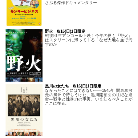
さぶる傑作ドキュメンタリー
野火 8/16(日)1日限定
戦後81年アンコール上映！今年の夏も『野火』
はスクリーンに帰ってくる！なぜ大地を血で汚
すのか
黒川の女たち 8/16(日)1日限定
なかったことにはできない——1945年 関東軍敗
走の満州で待ちうけた、黒川開拓団の壮絶な運
命―戦争と性暴力の事実、いま知るべきことが
ここに在る。