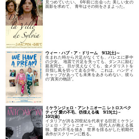
見つめていたい。 6年前に出会った 美しい女の
面影を求めて、 青年はその街をさまよった。
ウィー・ハブ・ア・ドリーム 9/12(土)～
生まれた時から片足がなくても、バレエに夢中
の少女。 地震で片足を失っても、ダンスに励む
親友同士。 目が見えなくても、金メダリストを
目指し風を切って走る少年。 これは、ハンディ
キャップがあっても未来をあきらめない、彼ら
の“真実の物語”。
ミケランジェロ・アントニオーニ レトロスペク
ティヴ 愛の不毛、彷徨える魂 9/19(土)－
10/2(金)
イタリアが誇る20世紀を代表する巨匠ミケラン
ジェロ・アントニオーニ。 現代人が抱える孤
独、愛の不毛を描き、世界を揺るがした初期代
表作がスクリーンに甦る。