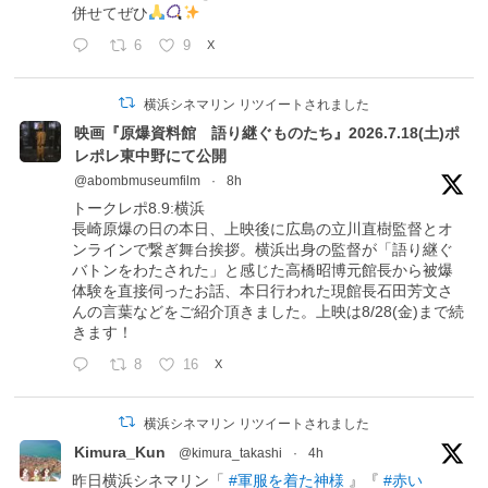
併せてぜひ
6
9
X
横浜シネマリン リツイートされました
映画『原爆資料館 語り継ぐものたち』2026.7.18(土)ポ
レポレ東中野にて公開
@abombmuseumfilm
·
8h
トークレポ8.9:横浜
長崎原爆の日の本日、上映後に広島の立川直樹監督とオ
ンラインで繋ぎ舞台挨拶。横浜出身の監督が「語り継ぐ
バトンをわたされた」と感じた高橋昭博元館長から被爆
体験を直接伺ったお話、本日行われた現館長石田芳文さ
んの言葉などをご紹介頂きました。上映は8/28(金)まで続
きます！
8
16
X
横浜シネマリン リツイートされました
Kimura_Kun
@kimura_takashi
·
4h
昨日横浜シネマリン「
#軍服を着た神様
』『
#赤い