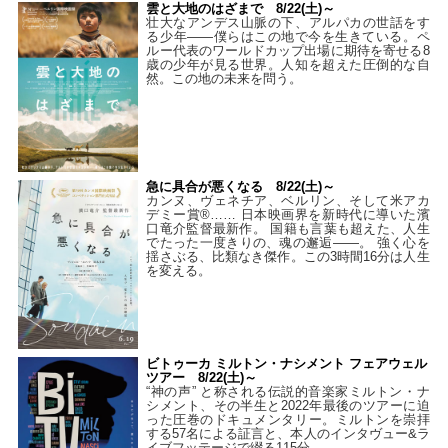
雲と大地のはざまで 8/22(土)～
壮大なアンデス山脈の下、アルパカの世話をす
る少年――僕らはこの地で今を生きている。ペ
ルー代表のワールドカップ出場に期待を寄せる8
歳の少年が見る世界。人知を超えた圧倒的な自
然。この地の未来を問う。
急に具合が悪くなる 8/22(土)～
カンヌ、ヴェネチア、ベルリン、そして米アカ
デミー賞®…… 日本映画界を新時代に導いた濱
口竜介監督最新作。 国籍も言葉も超えた、人生
でたった一度きりの、魂の邂逅――。 強く心を
揺さぶる、比類なき傑作。この3時間16分は人生
を変える。
ビトゥーカ ミルトン・ナシメント フェアウェル
ツアー 8/22(土)～
“神の声” と称される伝説的音楽家ミルトン・ナ
シメント、その半生と2022年最後のツアーに迫
った圧巻のドキュメンタリー。ミルトンを崇拝
する57名による証言と、本人のインタヴュー&ラ
イブフッテージで綴る115分。