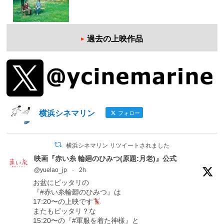
過去の上映作品
横浜シネマリン
フォロー
横浜シネマリン リツイートされました
映画『赤い糸 輪廻のひみつ(原題:月老)』公式
@yuelao_jp
·
2h
お盆にピッタリの
『#赤い糸輪廻のひみつ』は
17:20〜の上映です
またもピッタリ？な
15:20〜の『#軍服を着た神様』と