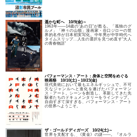
遥かな町へ 10/9(金)～
1963年――14歳の“あの日”が甦る。「孤独のグ
ルメ」「神々の山嶺」漫画家・谷口ジローの世
界的名作が日本初実写化。中年男が中学時代へ
タイムスリップ…人生の選択を見つめ直す“大人
の青春物語”
パフォーマンス・アート：身体と空間をめぐる
映画祭 10/10(土)－10/23(金)
現代美術において最もエネルギッシュで、不可
欠なジャンルへと進化を遂げたパフォーマン
ス・アート。シーンを創造し、革新してきた先
駆者たちのドキュメンタリーをラインナップ。
自由すぎて深すぎる、パフォーマンス・アート
の世界へようこそ。
ザ・ゴールドディガーズ 10/24(土)～
世界を支配する、《黄金》の謎――。『オルラ