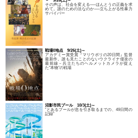
－ 9/26(土)～
その声は、社会を変える──ほんとうの正義を求
めて。誰のための法なのか──立ち上がる性暴力
サバイバー
戦場0地点 9/26(土)～
アカデミー賞受賞『マリウポリの20日間』監督
最新作。誰も見たことのないウクライナ侵攻の
最前線－兵士たちのヘルメットカメラが捉え
た“本物”の戦場
沼影市民プール 10/3(土)～
“とあるプールが息を引き取るまでの、49日間の
記録”