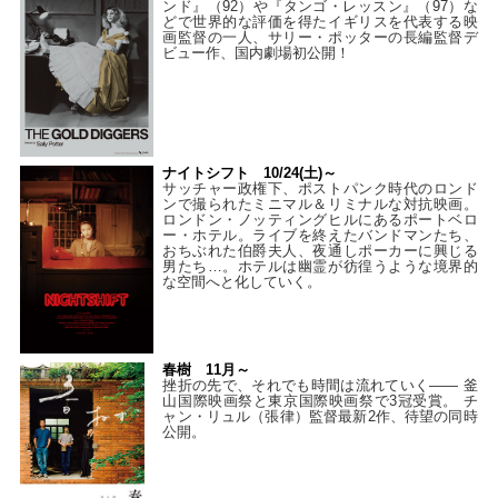
ンド』（92）や『タンゴ・レッスン』（97）な
どで世界的な評価を得たイギリスを代表する映
画監督の一人、サリー・ポッターの長編監督デ
ビュー作、国内劇場初公開！
ナイトシフト 10/24(土)～
サッチャー政権下、ポストパンク時代のロンド
ンで撮られたミニマル＆リミナルな対抗映画。
ロンドン・ノッティングヒルにあるポートベロ
ー・ホテル。ライブを終えたバンドマンたち、
おちぶれた伯爵夫人、夜通しポーカーに興じる
男たち…。ホテルは幽霊が彷徨うような境界的
な空間へと化していく。
春樹 11月～
挫折の先で、それでも時間は流れていく—— 釜
山国際映画祭と東京国際映画祭で3冠受賞。 チ
ャン・リュル（張律）監督最新2作、待望の同時
公開。