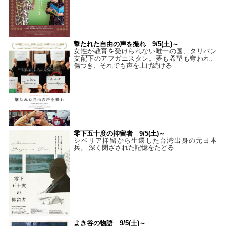
撃たれた自由の声を撮れ 9/5(土)～
女性が教育を受けられない唯一の国、タリバン
支配下のアフガニスタン。夢も希望も奪われ、
傷つき、それでも声を上げ続ける——
零下五十度の抑留者 9/5(土)～
シベリア抑留から生還した台湾出身の元日本
兵。 深く閉ざされた記憶をたどる—
よき谷の物語 9/5(土)～