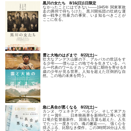
黒川の女たち 8/16(日)1日限定
なかったことにはできない——1945年 関東軍敗
走の満州で待ちうけた、黒川開拓団の壮絶な運
命―戦争と性暴力の事実、いま知るべきことが
ここに在る。
雲と大地のはざまで 8/22(土)～
壮大なアンデス山脈の下、アルパカの世話をす
る少年――僕らはこの地で今を生きている。ペ
ルー代表のワールドカップ出場に期待を寄せる8
歳の少年が見る世界。人知を超えた圧倒的な自
然。この地の未来を問う。
急に具合が悪くなる 8/22(土)～
カンヌ、ヴェネチア、ベルリン、そして米アカ
デミー賞®…… 日本映画界を新時代に導いた濱
口竜介監督最新作。 国籍も言葉も超えた、人生
でたった一度きりの、魂の邂逅――。 強く心を
揺さぶる、比類なき傑作。この3時間16分は人生