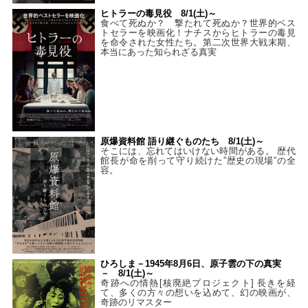
ヒトラーの毒見役 8/1(土)～
食べて死ぬか？ 撃たれて死ぬか？世界的ベス
トセラーを映画化！ナチスからヒトラーの毒見
を命令された女性たち。第二次世界大戦末期、
本当にあった知られざる真実
原爆資料館 語り継ぐものたち 8/1(土)～
そこには、忘れてはいけない時間がある。 歴代
館長が命を削って守り続けた”歴史の現場”の全
容。
ひろしま－1945年8月6日、原子雲の下の真実
－ 8/1(土)～
奇跡への情熱[核廃絶プロジェクト] 長きを経
て、多くの方々の想いを込めて、幻の映画が、
奇跡のリマスター