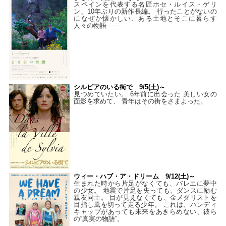
スペインを代表する名匠ホセ・ルイス・ゲリ
ン、10年ぶりの新作長編。 行ったことがないの
になぜか懐かしい、ある土地とそこに暮らす
人々の物語――
シルビアのいる街で 9/5(土)～
見つめていたい。 6年前に出会った 美しい女の
面影を求めて、 青年はその街をさまよった。
ウィー・ハブ・ア・ドリーム 9/12(土)～
生まれた時から片足がなくても、バレエに夢中
の少女。 地震で片足を失っても、ダンスに励む
親友同士。 目が見えなくても、金メダリストを
目指し風を切って走る少年。 これは、ハンディ
キャップがあっても未来をあきらめない、彼ら
の“真実の物語”。