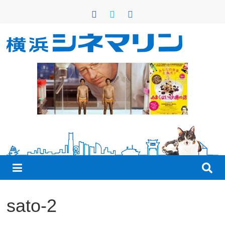
コ
ン
テ
ン
横
ツ
へ
浜
ス
キ
シ
ッ
プ
ネ
マ
リ
sato-2
ン