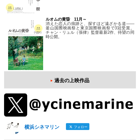
ルオムの黄昏 11月～
消えた恋人の痕跡と、探すほど遠ざかる道——
釜山国際映画祭と東京国際映画祭で3冠受賞。
チャン・リュル（張律）監督最新2作、待望の同
時公開。
過去の上映作品
横浜シネマリン
フォロー