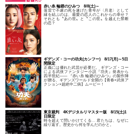
赤い糸 輪廻のひみつ 8/8(土)～
落雷で不慮の死を遂げた青年が〈月老〉として
縁を結ぶのは、最愛の恋人のこれからの幸せ？
それとも〝あの世〟と〝この世〟を越えた禁断
の恋？
ギデンズ・コーの功夫(カンフー) 8/17(月)～5日
間限定
正義には優れた武芸が必要だ。 ギデンズ・コー
による武侠ファンタジー小説『功夫』発表から
四半世紀―― 『赤い糸 輪廻のひみつ』の製作陣
が贈る、ギデンズワールド全開の【青春×武侠ア
クション×超絶中二病】ムービー！
東京裁判 4Kデジタルリマスター版 8/15(土)1
日限定
時を超えて問いかけてくる… 君たちは、なぜに
繰り返す。歴史から何を学んだのかと。