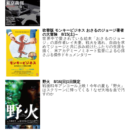
吹替版 モンキービジネス おさるのジョージ著者
の大冒険 8/15(土)～
世界中で愛されている絵本「おさるのジョー
ジ」の原作者レイ夫妻。戦火を逃れ、自由を求
めてジョージと共に歩み続けたふたりの生涯を
描く、米アカデミーノミネート監督による心揺
さぶる傑作ドキュメンタリー
野火 8/16(日)1日限定
戦後81年アンコール上映！今年の夏も『野火』
はスクリーンに帰ってくる！なぜ大地を血で汚
すのか