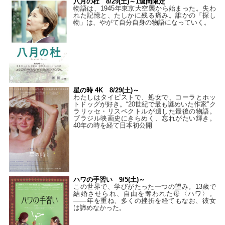
八月の杜 8/29(土)～1週間限定
物語は、1945年東京大空襲から始まった。失わ
れた記憶と、たしかに残る痛み。誰かの「探し
物」は、やがて自分自身の物語になっていく。
星の時 4K 8/29(土)～
わたしはタイピストで、処⼥で、コーラとホッ
トドッグが好き。“20世紀で最も謎めいた作家”ク
ラリッセ・リスペクトルが遺した最後の物語。
ブラジル映画史にきらめく、忘れがたい輝き。
40年の時を経て⽇本初公開
ハワの手習い 9/5(土)～
この世界で、学びがたった一つの望み。13歳で
結婚させられ、自由を奪われた母〈ハワ〉。
——年を重ね、多くの挫折を経てもなお、彼女
は諦めなかった。