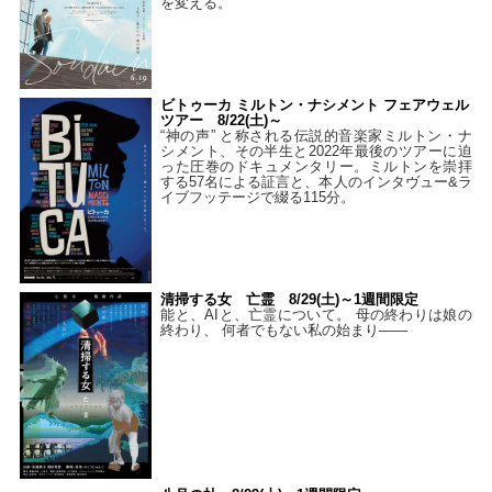
を変える。
ビトゥーカ ミルトン・ナシメント フェアウェル
ツアー 8/22(土)～
“神の声” と称される伝説的音楽家ミルトン・ナ
シメント、その半生と2022年最後のツアーに迫
った圧巻のドキュメンタリー。ミルトンを崇拝
する57名による証言と、本人のインタヴュー&ラ
イブフッテージで綴る115分。
清掃する女 亡霊 8/29(土)～1週間限定
能と、AIと、亡霊について。 母の終わりは娘の
終わり、 何者でもない私の始まり――