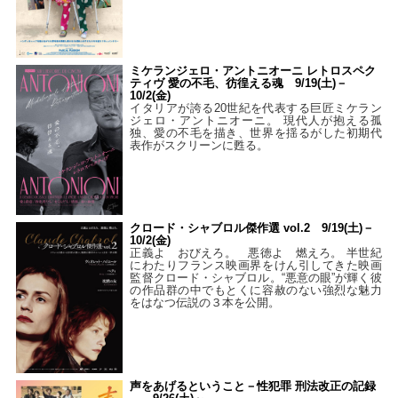
ミケランジェロ・アントニオーニ レトロスペク
ティヴ 愛の不毛、彷徨える魂 9/19(土)－
10/2(金)
イタリアが誇る20世紀を代表する巨匠ミケラン
ジェロ・アントニオーニ。 現代人が抱える孤
独、愛の不毛を描き、世界を揺るがした初期代
表作がスクリーンに甦る。
クロード・シャブロル傑作選 vol.2 9/19(土)－
10/2(金)
正義よ おびえろ。 悪徳よ 燃えろ。 半世紀
にわたりフランス映画界をけん引してきた映画
監督クロード・シャブロル。“悪意の眼”が輝く彼
の作品群の中でもとくに容赦のない強烈な魅力
をはなつ伝説の３本を公開。
声をあげるということ－性犯罪 刑法改正の記録