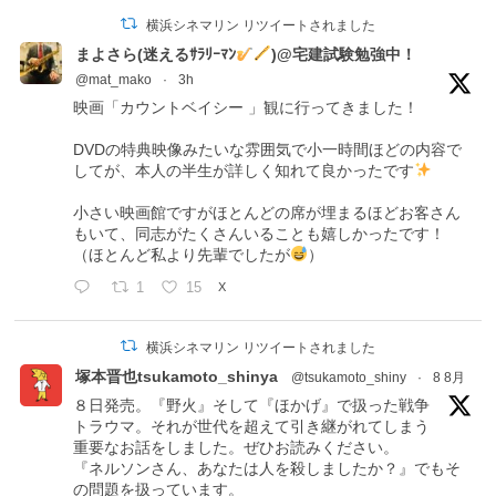
横浜シネマリン リツイートされました
まよさら(迷えるｻﾗﾘｰﾏﾝ
)@宅建試験勉強中！
@mat_mako
·
3h
映画「カウントベイシー 」観に行ってきました！
DVDの特典映像みたいな雰囲気で小一時間ほどの内容で
してが、本人の半生が詳しく知れて良かったです
小さい映画館ですがほとんどの席が埋まるほどお客さん
もいて、同志がたくさんいることも嬉しかったです！
（ほとんど私より先輩でしたが
）
1
15
X
横浜シネマリン リツイートされました
塚本晋也tsukamoto_shinya
@tsukamoto_shiny
·
8 8月
８日発売。『野火』そして『ほかげ』で扱った戦争
トラウマ。それが世代を超えて引き継がれてしまう
重要なお話をしました。ぜひお読みください。
『ネルソンさん、あなたは人を殺しましたか？』でもそ
の問題を扱っています。