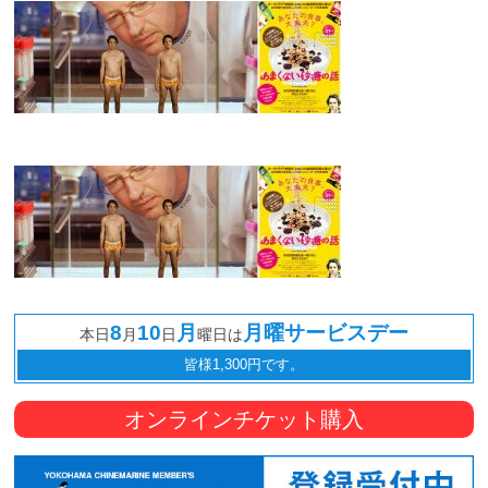
観
た
い
映
画
は
こ
の
街
で
8
10
月
月曜サービスデー
本日
月
日
曜日は
皆様1,300円です。
オンラインチケット購入