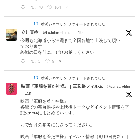
70
164
X
横浜シネマリン リツイートされました
立川直樹
@tachihiroshima
·
19h
今週も北海道から沖縄まで全国各地で上映して頂い
ております
終戦の日を前に、ぜひお越しください
3
9
X
横浜シネマリン リツイートされました
映画『軍服を着た神様』 | 三叉路フィルム
@sansarofilm
·
15h
映画『軍服を着た神様』
各館での舞台挨拶や上映後トークなどイベント情報を下
記のnoteにまとめています。
おでかけの参考になさってください。
映画『軍服を着た神様』イベント情報（8月9日更新）｜