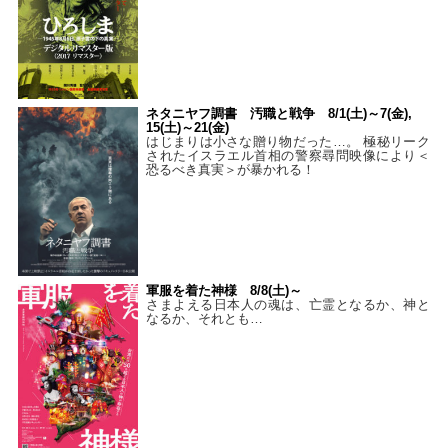
ネタニヤフ調書 汚職と戦争 8/1(土)～7(金),
15(土)～21(金)
はじまりは小さな贈り物だった…。 極秘リーク
されたイスラエル首相の警察尋問映像により＜
恐るべき真実＞が暴かれる！
軍服を着た神様 8/8(土)～
さまよえる日本人の魂は、亡霊となるか、神と
なるか、それとも…