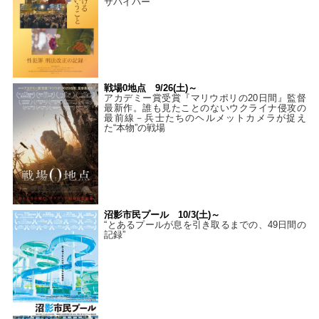
サバイバー
戦場0地点 9/26(土)～
アカデミー賞受賞『マリウポリの20日間』監督
最新作。誰も見たことのないウクライナ侵攻の
最前線－兵士たちのヘルメットカメラが捉え
た“本物”の戦場
沼影市民プール 10/3(土)～
“とあるプールが息を引き取るまでの、49日間の
記録”