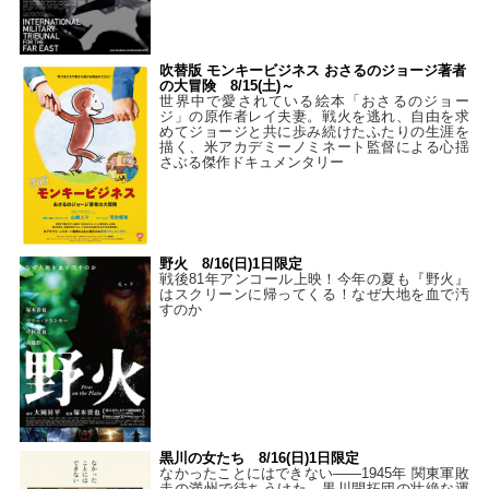
吹替版 モンキービジネス おさるのジョージ著者
の大冒険 8/15(土)～
世界中で愛されている絵本「おさるのジョー
ジ」の原作者レイ夫妻。戦火を逃れ、自由を求
めてジョージと共に歩み続けたふたりの生涯を
描く、米アカデミーノミネート監督による心揺
さぶる傑作ドキュメンタリー
野火 8/16(日)1日限定
戦後81年アンコール上映！今年の夏も『野火』
はスクリーンに帰ってくる！なぜ大地を血で汚
すのか
黒川の女たち 8/16(日)1日限定
なかったことにはできない——1945年 関東軍敗
走の満州で待ちうけた、黒川開拓団の壮絶な運