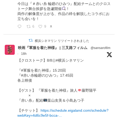
今日は『＃赤い糸 輪廻のひみつ』配給チームとのクロス
トーク舞台挨拶を急遽開催
！
両作の解像度が上がる、作品の枠を解脱したコラボにお
立ち会いを！
6
9
X
横浜シネマリン リツイートされました
映画『軍服を着た神様』 | 三叉路フィルム
@sansarofilm
·
18h
【クロストーク】8/8㊏#横浜シネマリン
『#軍服を着た神様』15:20回
『#赤い糸輪廻のひみつ』17:45回
各上映後
【ゲスト】 『軍服を着た神様』旅人
藤野陽平
×
『赤い糸』配給
葉山友美＆小島あつ子
【チケット】
https://schedule.eigaland.com/schedule?
webKey=4d6c9e5f-bcca-...