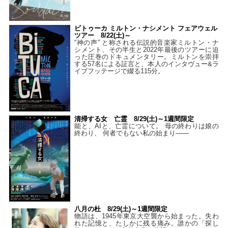
ビトゥーカ ミルトン・ナシメント フェアウェル
ツアー 8/22(土)～
“神の声” と称される伝説的音楽家ミルトン・ナ
シメント、その半生と2022年最後のツアーに迫
った圧巻のドキュメンタリー。ミルトンを崇拝
する57名による証言と、本人のインタヴュー&ラ
イブフッテージで綴る115分。
清掃する女 亡霊 8/29(土)～1週間限定
能と、AIと、亡霊について。 母の終わりは娘の
終わり、 何者でもない私の始まり――
八月の杜 8/29(土)～1週間限定
物語は、1945年東京大空襲から始まった。失わ
れた記憶と、たしかに残る痛み。誰かの「探し