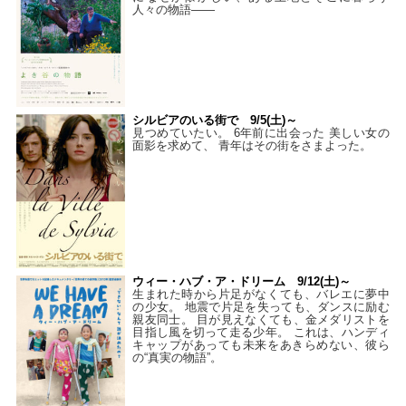
人々の物語――
シルビアのいる街で 9/5(土)～
見つめていたい。 6年前に出会った 美しい女の
面影を求めて、 青年はその街をさまよった。
ウィー・ハブ・ア・ドリーム 9/12(土)～
生まれた時から片足がなくても、バレエに夢中
の少女。 地震で片足を失っても、ダンスに励む
親友同士。 目が見えなくても、金メダリストを
目指し風を切って走る少年。 これは、ハンディ
キャップがあっても未来をあきらめない、彼ら
の“真実の物語”。