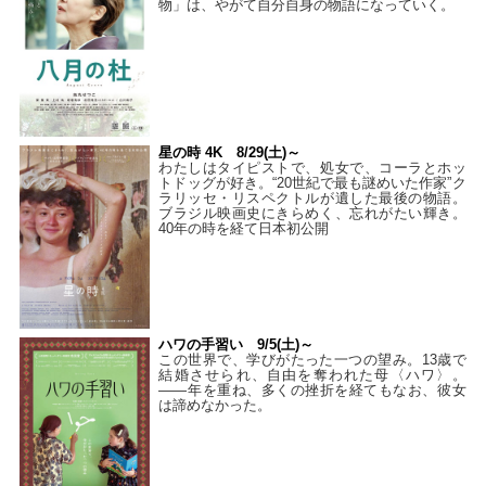
物」は、やがて自分自身の物語になっていく。
星の時 4K 8/29(土)～
わたしはタイピストで、処⼥で、コーラとホッ
トドッグが好き。“20世紀で最も謎めいた作家”ク
ラリッセ・リスペクトルが遺した最後の物語。
ブラジル映画史にきらめく、忘れがたい輝き。
40年の時を経て⽇本初公開
ハワの手習い 9/5(土)～
この世界で、学びがたった一つの望み。13歳で
結婚させられ、自由を奪われた母〈ハワ〉。
——年を重ね、多くの挫折を経てもなお、彼女
は諦めなかった。