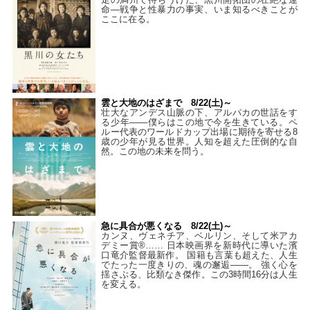
命―戦争と性暴力の事実、いま知るべきことが
ここに在る。
雲と大地のはざまで 8/22(土)～
壮大なアンデス山脈の下、アルパカの世話をす
る少年――僕らはこの地で今を生きている。ペ
ルー代表のワールドカップ出場に期待を寄せる8
歳の少年が見る世界。人知を超えた圧倒的な自
然。この地の未来を問う。
急に具合が悪くなる 8/22(土)～
カンヌ、ヴェネチア、ベルリン、そして米アカ
デミー賞®…… 日本映画界を新時代に導いた濱
口竜介監督最新作。 国籍も言葉も超えた、人生
でたった一度きりの、魂の邂逅――。 強く心を
揺さぶる、比類なき傑作。この3時間16分は人生
を変える。