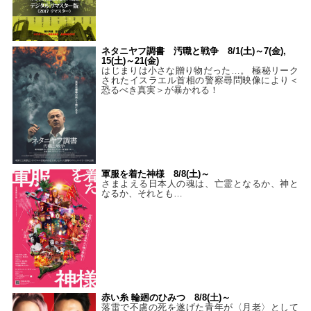
ネタニヤフ調書 汚職と戦争 8/1(土)～7(金),
15(土)～21(金)
はじまりは小さな贈り物だった…。 極秘リーク
されたイスラエル首相の警察尋問映像により＜
恐るべき真実＞が暴かれる！
軍服を着た神様 8/8(土)～
さまよえる日本人の魂は、亡霊となるか、神と
なるか、それとも…
赤い糸 輪廻のひみつ 8/8(土)～
落雷で不慮の死を遂げた青年が〈月老〉として