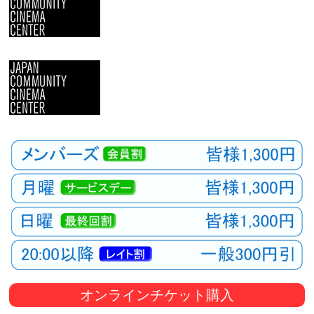
観
た
い
映
画
は
こ
の
街
で
オンラインチケット購入