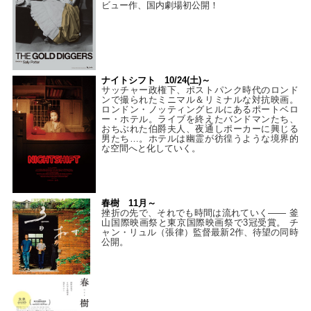
ビュー作、国内劇場初公開！
ナイトシフト 10/24(土)～
サッチャー政権下、ポストパンク時代のロンド
ンで撮られたミニマル＆リミナルな対抗映画。
ロンドン・ノッティングヒルにあるポートベロ
ー・ホテル。ライブを終えたバンドマンたち、
おちぶれた伯爵夫人、夜通しポーカーに興じる
男たち…。ホテルは幽霊が彷徨うような境界的
な空間へと化していく。
春樹 11月～
挫折の先で、それでも時間は流れていく—— 釜
山国際映画祭と東京国際映画祭で3冠受賞。 チ
ャン・リュル（張律）監督最新2作、待望の同時
公開。