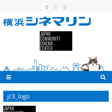
コ
ン
テ
ン
横
ツ
へ
浜
ス
キ
シ
ッ
プ
ネ
マ
リ
jc3_logo
ン