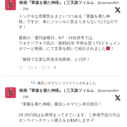
映画『軍服を着た神様』 | 三叉路フィルム
@sansarofilm
·
20h
トンデモな雰囲気をまといつつある『軍服を着た神
様』ですが、単にジャンルに収まりきらないだけなので
す！
最新の「週刊金曜日」8/7・14合併号では、
ワタナベアキラ氏の「敗戦81年 平和を思うTVドキュメン
タリーと映画」にて文章を割いて紹介されました
！
「愉快で立派な民俗文化映画」との評！
5
5
X
横浜シネマリン リツイートされました
映画『軍服を着た神様』 | 三叉路フィルム
@sansarofilm
·
19h
『軍服を着た神様』横浜シネマリン本日初日！
15:20の回はお席埋まってきています。ご来場予定の方は
オンラインチケット購入をお勧めします