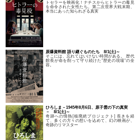
トセラーを映画化！ナチスからヒトラーの毒見
を命令された女性たち。第二次世界大戦末期、
本当にあった知られざる真実
原爆資料館 語り継ぐものたち 8/1(土)～
そこには、忘れてはいけない時間がある。 歴代
館長が命を削って守り続けた”歴史の現場”の全
容。
ひろしま－1945年8月6日、原子雲の下の真実
－ 8/1(土)～
奇跡への情熱[核廃絶プロジェクト] 長きを経
て、多くの方々の想いを込めて、幻の映画が、
奇跡のリマスター