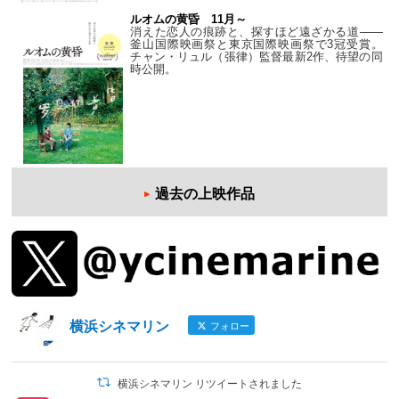
ルオムの黄昏 11月～
消えた恋人の痕跡と、探すほど遠ざかる道——
釜山国際映画祭と東京国際映画祭で3冠受賞。
チャン・リュル（張律）監督最新2作、待望の同
時公開。
過去の上映作品
横浜シネマリン
フォロー
横浜シネマリン リツイートされました