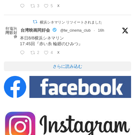
3
5
X
横浜シネマリン リツイートされました
台湾映画同好会
@tw_cinema_club
·
16h
本日8/8横浜シネマリン
17:45回『赤い糸 輪廻のひみつ』
2
4
X
さらに読み込む