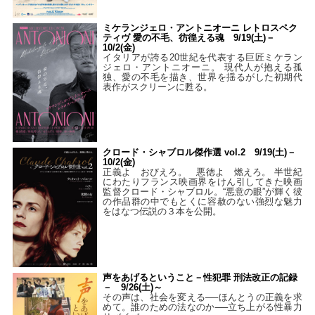
ミケランジェロ・アントニオーニ レトロスペク
ティヴ 愛の不毛、彷徨える魂 9/19(土)－
10/2(金)
イタリアが誇る20世紀を代表する巨匠ミケラン
ジェロ・アントニオーニ。 現代人が抱える孤
独、愛の不毛を描き、世界を揺るがした初期代
表作がスクリーンに甦る。
クロード・シャブロル傑作選 vol.2 9/19(土)－
10/2(金)
正義よ おびえろ。 悪徳よ 燃えろ。 半世紀
にわたりフランス映画界をけん引してきた映画
監督クロード・シャブロル。“悪意の眼”が輝く彼
の作品群の中でもとくに容赦のない強烈な魅力
をはなつ伝説の３本を公開。
声をあげるということ－性犯罪 刑法改正の記録
－ 9/26(土)～
その声は、社会を変える──ほんとうの正義を求
めて。誰のための法なのか──立ち上がる性暴力