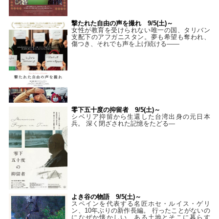
撃たれた自由の声を撮れ 9/5(土)～
女性が教育を受けられない唯一の国、タリバン
支配下のアフガニスタン。夢も希望も奪われ、
傷つき、それでも声を上げ続ける——
零下五十度の抑留者 9/5(土)～
シベリア抑留から生還した台湾出身の元日本
兵。 深く閉ざされた記憶をたどる—
よき谷の物語 9/5(土)～
スペインを代表する名匠ホセ・ルイス・ゲリ
ン、10年ぶりの新作長編。 行ったことがないの
になぜか懐かしい、ある土地とそこに暮らす