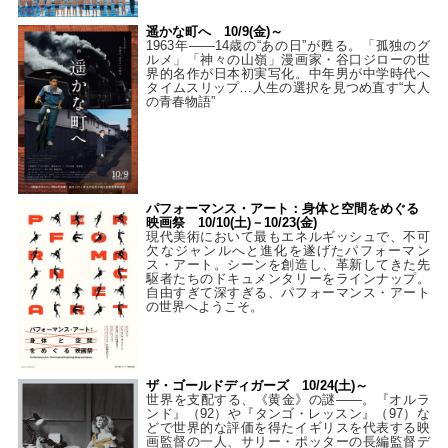
遥かな町へ 10/9(金)～
1963年――14歳の“あの日”が甦る。「孤独のグ
ルメ」「神々の山嶺」漫画家・谷口ジローの世
界的名作が日本初実写化。中年男が中学時代へ
タイムスリップ…人生の選択を見つめ直す“大人
の青春物語”
パフォーマンス・アート：身体と空間をめぐる
映画祭 10/10(土)－10/23(金)
現代美術において最もエネルギッシュで、不可
欠なジャンルへと進化を遂げたパフォーマン
ス・アート。シーンを創造し、革新してきた先
駆者たちのドキュメンタリーをラインナップ。
自由すぎて深すぎる、パフォーマンス・アート
の世界へようこそ。
ザ・ゴールドディガーズ 10/24(土)～
世界を支配する、《黄金》の謎――。『オルラ
ンド』（92）や『タンゴ・レッスン』（97）な
どで世界的な評価を得たイギリスを代表する映
画監督の一人、サリー・ポッターの長編監督デ