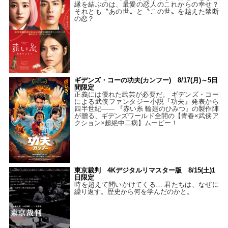
縁を結ぶのは、最愛の恋人のこれからの幸せ？
それとも〝あの世〟と〝この世〟を越えた禁断
の恋？
ギデンズ・コーの功夫(カンフー) 8/17(月)～5日
間限定
正義には優れた武芸が必要だ。 ギデンズ・コー
による武侠ファンタジー小説『功夫』発表から
四半世紀―― 『赤い糸 輪廻のひみつ』の製作陣
が贈る、ギデンズワールド全開の【青春×武侠ア
クション×超絶中二病】ムービー！
東京裁判 4Kデジタルリマスター版 8/15(土)1
日限定
時を超えて問いかけてくる… 君たちは、なぜに
繰り返す。歴史から何を学んだのかと。