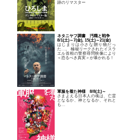
跡のリマスター
ネタニヤフ調書 汚職と戦争
8/1(土)～7(金), 15(土)～21(金)
はじまりは小さな贈り物だっ
た…。 極秘リークされたイスラ
エル首相の警察尋問映像により
＜恐るべき真実＞が暴かれる！
軍服を着た神様 8/8(土)～
さまよえる日本人の魂は、亡霊
となるか、神となるか、それと
も…