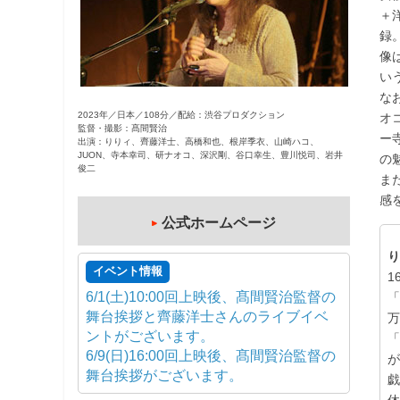
＋
観
録
た
像
い
い
映
な
画
2023年／日本／108分／配給：渋谷プロダクション
オ
は
監督・撮影：髙間賢治
ー
出演：りりィ、齊藤洋士、高橋和也、根岸季衣、山崎ハコ、
こ
JUON、寺本幸司、研ナオコ、深沢剛、谷口幸生、豊川悦司、岩井
の
の
俊二
ま
街
感
で
公式ホームページ
り
イベント情報
1
6/1(土)10:00回上映後、髙間賢治監督の
「
舞台挨拶と齊藤洋士さんのライブイベ
ントがございます。
6/9(日)16:00回上映後、髙間賢治監督の
舞台挨拶がございます。
戯