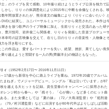
洋士」のライブを見て感動、10年撮り続けようとライブ公演を独力で
。しかし、りりィの体調悪化により2015年に中断を余儀なくされる。
は数年間放置されたが、熊谷達文の編集により《りりィに会いたい》
うDVDに結実し、ユニバーサルミュージックから発売された。本作は
お輝きを放つ歌声のライブ映像に加え、生前りりィと交流のあった研
コ、豊川悦司、岩井俊二ら関係者、りりィを発掘した音楽プロデュー
寺本幸司の証言映像を交えて、在りし日のりりィの音楽性・人物像と
魅力を浮き彫りにする。
たこの作品は、愛するパートナーを失い、絶望、挫折、果てしない喪
を乗り越えようと苦闘する一人の男(齊藤洋士)の物語ともなった。
りィ
（1952年2月17日〜 2016年11月11日）
6～17歳から新宿を中心に路上ライブを重ね、1972年20歳でアルバム
たまねぎ」でメジャーデビュー。シングル「私は泣いています」が87
万枚を越える大ヒットを記録。資生堂春のキャンペーンに採用された
「オレンジ村から春へ」や「残そう」「心が痛い」など多くのヒット曲
がある。また女優としては『夏の妹』（72／大島渚監督）や『処刑遊
』（79／村川透監督）などに出演するが80年代半ばよりしばしば活動