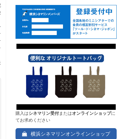
記
映
と
今
ナ
サ
そ
失
購入は
シネマリン受付
または
オンラインショップ
に
てお求めください
横浜シネマリンオンラインショップ