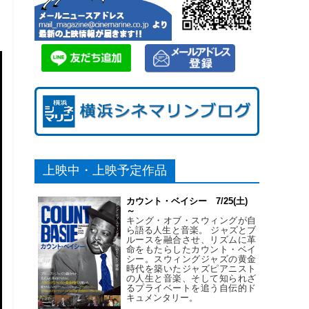
上映中・上映予定作品
カウント・ベイシー 7/25(土)
～
キング・オブ・スウィングが自
ら語る人生と音楽。 ジャズとブ
ルースを融合させ、リズムに革
命をもたらしたカウント・ベイ
シー。スウィングジャズの黄金
時代を築いたジャズピアニスト
の人生と音楽、そして知られざ
るプライベートを追う自伝的ド
キュメンタリー。