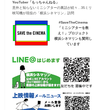
YouTuber「もっちゃんねる」
意外と知らないミニシアターの裏話が続々…35ミリ
映写機が現役の「横浜シネマリン」訪問
#SaveTheCinema
「ミニシアターを救
え！」プロジェクト
横浜シネマリンも賛同し
ています