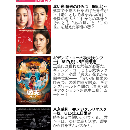
赤い糸 輪廻のひみつ 8/8(土)～
落雷で不慮の死を遂げた青年が
〈月老〉として縁を結ぶのは、
最愛の恋人のこれからの幸せ？
それとも〝あの世〟と〝この
世〟を越えた禁断の恋？
ギデンズ・コーの功夫(カンフ
ー) 8/17(月)～5日間限定
正義には優れた武芸が必要だ。
ギデンズ・コーによる武侠ファ
ンタジー小説『功夫』発表から
四半世紀―― 『赤い糸 輪廻の
ひみつ』の製作陣が贈る、ギデ
ンズワールド全開の【青春×武
侠アクション×超絶中二病】ム
ービー！
東京裁判 4Kデジタルリマスタ
ー版 8/15(土)1日限定
時を超えて問いかけてくる… 君
たちは、なぜに繰り返す。歴史
から何を学んだのかと。