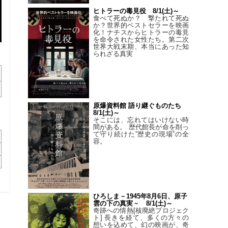
ヒトラーの毒見役 8/1(土)～
食べて死ぬか？ 撃たれて死ぬ
か？世界的ベストセラーを映画
化！ナチスからヒトラーの毒見
を命令された女性たち。第二次
世界大戦末期、本当にあった知
られざる真実
原爆資料館 語り継ぐものたち
8/1(土)～
そこには、忘れてはいけない時
間がある。 歴代館長が命を削っ
て守り続けた”歴史の現場”の全
容。
ひろしま－1945年8月6日、原子
雲の下の真実－ 8/1(土)～
奇跡への情熱[核廃絶プロジェク
ト] 長きを経て、多くの方々の
想いを込めて、幻の映画が、奇