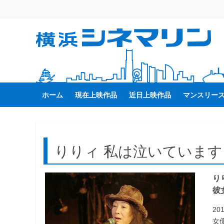
コ
ン
テ
横
ン
ツ
へ
浜
ス
キ
ホーム
現在上映作品
近日上映作品
マンスリー
シ
ッ
プ
ネ
りりィ 私は泣いています
マ
り
リ
彼
ン
2
女