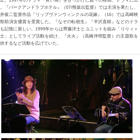
止。1997年のドラマ『青い鳥』をきっかけに数々の映画、ドラマに出
。『パークアンドラブホテル』（07/熊坂出監督）では主演を果たし、
井俊二監督作品『リップヴァンウィンクルの花嫁』（16）では高崎映
画祭助演女優賞を受賞した。『なぞの転校生』『半沢直樹』などのドラ
も記憶に新しい。1999年からは齊藤洋士とユニットを組み「りりィ＋
洋士」としてライブ活動を続け、『火火』（高橋伴明監督）の主題歌を
供するなど活動を広げていた。