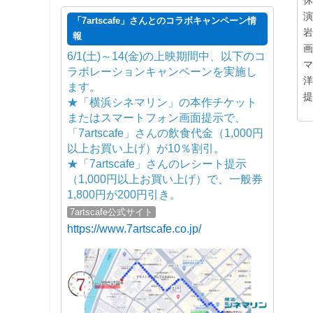
休
演
「7artscafe」さんとのコラボキャンペーン情
岩
報
6/1(土)～14(金)の上映期間中、以下のコ
マ
ラボレーションキャンペーンを実施し
ます。
提
★「横浜シネマリン」の本作チケット
またはスマートフォン画面提示で、
「7artscafe」さんの飲食代金（1,000円
以上お買い上げ）が10％割引。
★「7artscafe」さんのレシート提示
（1,000円以上お買い上げ）で、一般券
1,800円が200円引き。
7artscafe公式サイト
https://www.7artscafe.co.jp/