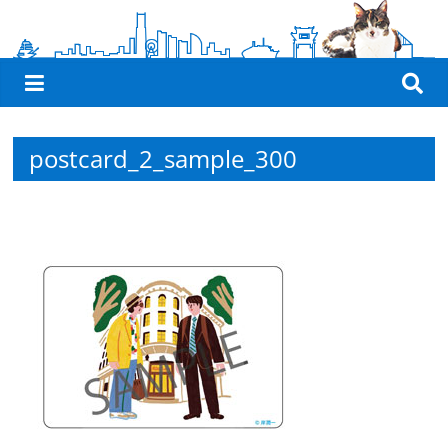
観
た
い
映
画
postcard_2_sample_300
は
こ
の
街
で