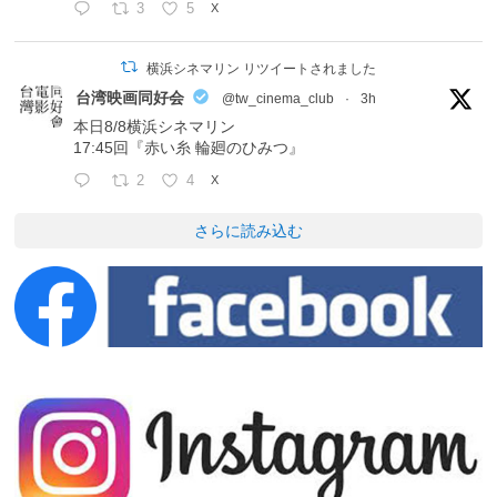
3
5
X
横浜シネマリン リツイートされました
台湾映画同好会
@tw_cinema_club
·
3h
本日8/8横浜シネマリン
17:45回『赤い糸 輪廻のひみつ』
2
4
X
さらに読み込む