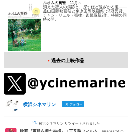
ルオムの黄昏 11月～
消えた恋人の痕跡と、探すほど遠ざかる道——
釜山国際映画祭と東京国際映画祭で3冠受賞。
チャン・リュル（張律）監督最新2作、待望の同
時公開。
過去の上映作品
横浜シネマリン
フォロー
横浜シネマリン リツイートされました
映画『軍服を着た神様』 | 三叉路フィルム
@sansarofilm