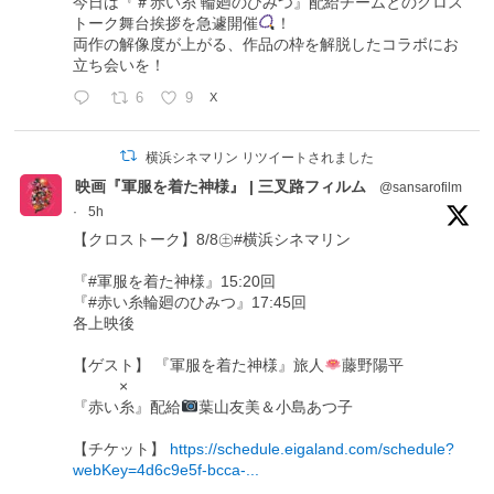
今日は『＃赤い糸 輪廻のひみつ』配給チームとのクロス
トーク舞台挨拶を急遽開催
！
両作の解像度が上がる、作品の枠を解脱したコラボにお
立ち会いを！
6
9
X
横浜シネマリン リツイートされました
映画『軍服を着た神様』 | 三叉路フィルム
@sansarofilm
·
5h
【クロストーク】8/8㊏#横浜シネマリン
『#軍服を着た神様』15:20回
『#赤い糸輪廻のひみつ』17:45回
各上映後
【ゲスト】 『軍服を着た神様』旅人
藤野陽平
×
『赤い糸』配給
葉山友美＆小島あつ子
【チケット】
https://schedule.eigaland.com/schedule?
webKey=4d6c9e5f-bcca-...