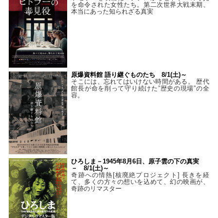
を命令された女性たち。第二次世界大戦末期、
本当にあった知られざる真実
原爆資料館 語り継ぐものたち 8/1(土)～
そこには、忘れてはいけない時間がある。 歴代
館長が命を削って守り続けた”歴史の現場”の全
容。
ひろしま－1945年8月6日、原子雲の下の真実
－ 8/1(土)～
奇跡への情熱[核廃絶プロジェクト] 長きを経
て、多くの方々の想いを込めて、幻の映画が、
奇跡のリマスター