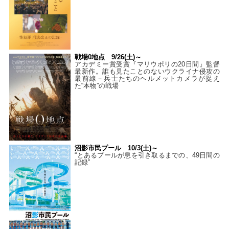
戦場0地点 9/26(土)～
アカデミー賞受賞『マリウポリの20日間』監督
最新作。誰も見たことのないウクライナ侵攻の
最前線－兵士たちのヘルメットカメラが捉え
た“本物”の戦場
沼影市民プール 10/3(土)～
“とあるプールが息を引き取るまでの、49日間の
記録”