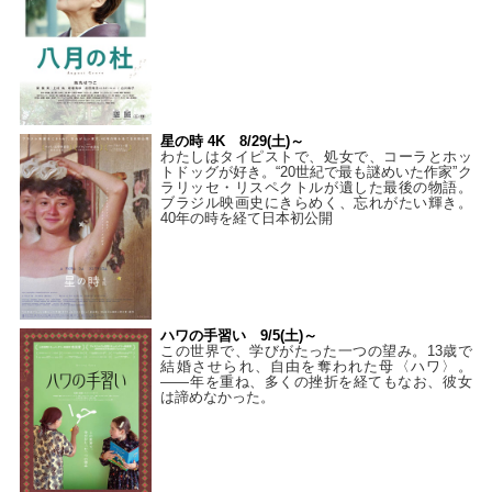
星の時 4K 8/29(土)～
わたしはタイピストで、処⼥で、コーラとホッ
トドッグが好き。“20世紀で最も謎めいた作家”ク
ラリッセ・リスペクトルが遺した最後の物語。
ブラジル映画史にきらめく、忘れがたい輝き。
40年の時を経て⽇本初公開
ハワの手習い 9/5(土)～
この世界で、学びがたった一つの望み。13歳で
結婚させられ、自由を奪われた母〈ハワ〉。
——年を重ね、多くの挫折を経てもなお、彼女
は諦めなかった。