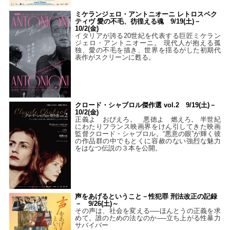
ミケランジェロ・アントニオーニ レトロスペク
ティヴ 愛の不毛、彷徨える魂 9/19(土)－
10/2(金)
イタリアが誇る20世紀を代表する巨匠ミケラン
ジェロ・アントニオーニ。 現代人が抱える孤
独、愛の不毛を描き、世界を揺るがした初期代
表作がスクリーンに甦る。
クロード・シャブロル傑作選 vol.2 9/19(土)－
10/2(金)
正義よ おびえろ。 悪徳よ 燃えろ。 半世紀
にわたりフランス映画界をけん引してきた映画
監督クロード・シャブロル。“悪意の眼”が輝く彼
の作品群の中でもとくに容赦のない強烈な魅力
をはなつ伝説の３本を公開。
声をあげるということ－性犯罪 刑法改正の記録
－ 9/26(土)～
その声は、社会を変える──ほんとうの正義を求
めて。誰のための法なのか──立ち上がる性暴力
サバイバー