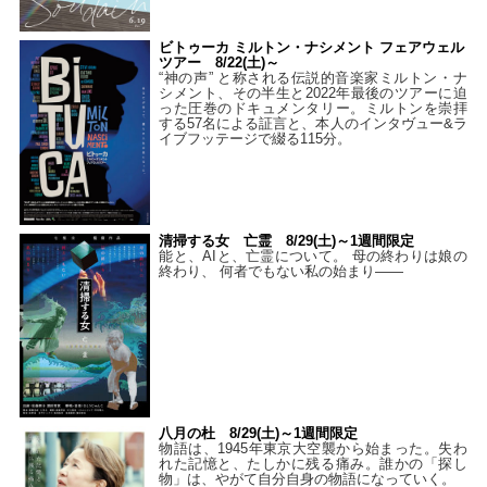
ビトゥーカ ミルトン・ナシメント フェアウェル
ツアー 8/22(土)～
“神の声” と称される伝説的音楽家ミルトン・ナ
シメント、その半生と2022年最後のツアーに迫
った圧巻のドキュメンタリー。ミルトンを崇拝
する57名による証言と、本人のインタヴュー&ラ
イブフッテージで綴る115分。
清掃する女 亡霊 8/29(土)～1週間限定
能と、AIと、亡霊について。 母の終わりは娘の
終わり、 何者でもない私の始まり――
八月の杜 8/29(土)～1週間限定
物語は、1945年東京大空襲から始まった。失わ
れた記憶と、たしかに残る痛み。誰かの「探し
物」は、やがて自分自身の物語になっていく。