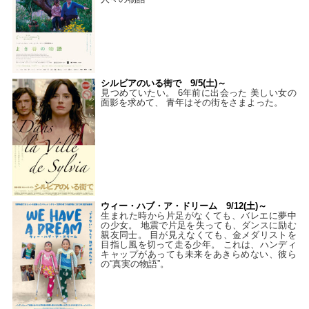
シルビアのいる街で 9/5(土)～
見つめていたい。 6年前に出会った 美しい女の
面影を求めて、 青年はその街をさまよった。
ウィー・ハブ・ア・ドリーム 9/12(土)～
生まれた時から片足がなくても、バレエに夢中
の少女。 地震で片足を失っても、ダンスに励む
親友同士。 目が見えなくても、金メダリストを
目指し風を切って走る少年。 これは、ハンディ
キャップがあっても未来をあきらめない、彼ら
の“真実の物語”。