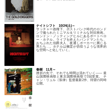
ナイトシフト 10/24(土)～
サッチャー政権下、ポストパンク時代のロンド
ンで撮られたミニマル＆リミナルな対抗映画。
ロンドン・ノッティングヒルにあるポートベロ
ー・ホテル。ライブを終えたバンドマンたち、
おちぶれた伯爵夫人、夜通しポーカーに興じる
男たち…。ホテルは幽霊が彷徨うような境界的
な空間へと化していく。
春樹 11月～
挫折の先で、それでも時間は流れていく—— 釜
山国際映画祭と東京国際映画祭で3冠受賞。 チ
ャン・リュル（張律）監督最新2作、待望の同時
公開。