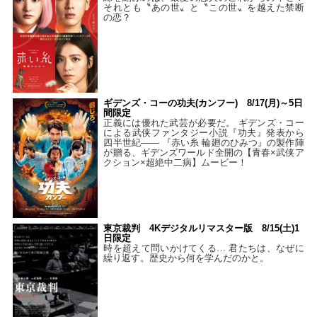
それとも〝あの世〟と〝この世〟を越えた禁断
の恋？
ギデンズ・コーの功夫(カンフー) 8/17(月)～5日
間限定
正義には優れた武芸が必要だ。 ギデンズ・コー
による武侠ファンタジー小説『功夫』発表から
四半世紀―― 『赤い糸 輪廻のひみつ』の製作陣
が贈る、ギデンズワールド全開の【青春×武侠ア
クション×超絶中二病】ムービー！
東京裁判 4Kデジタルリマスター版 8/15(土)1
日限定
時を超えて問いかけてくる… 君たちは、なぜに
繰り返す。歴史から何を学んだのかと。