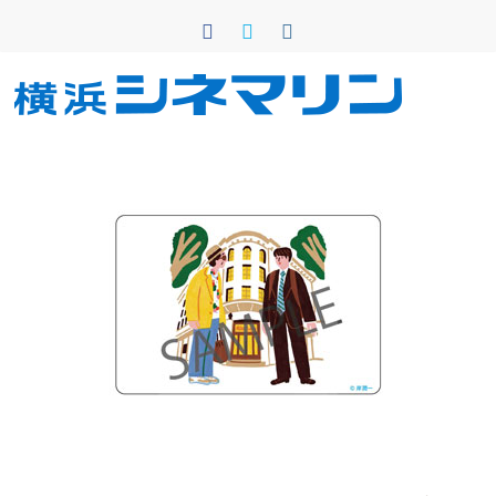
コ
ン
テ
ン
横
ツ
へ
浜
ス
キ
シ
ッ
プ
ネ
マ
リ
ン