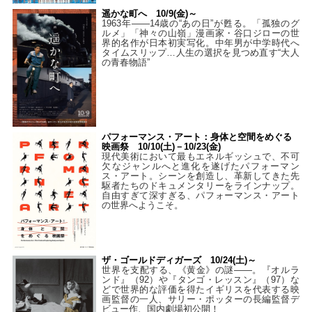
遥かな町へ 10/9(金)～
1963年――14歳の“あの日”が甦る。「孤独のグ
ルメ」「神々の山嶺」漫画家・谷口ジローの世
界的名作が日本初実写化。中年男が中学時代へ
タイムスリップ…人生の選択を見つめ直す“大人
の青春物語”
パフォーマンス・アート：身体と空間をめぐる
映画祭 10/10(土)－10/23(金)
現代美術において最もエネルギッシュで、不可
欠なジャンルへと進化を遂げたパフォーマン
ス・アート。シーンを創造し、革新してきた先
駆者たちのドキュメンタリーをラインナップ。
自由すぎて深すぎる、パフォーマンス・アート
の世界へようこそ。
ザ・ゴールドディガーズ 10/24(土)～
世界を支配する、《黄金》の謎――。『オルラ
ンド』（92）や『タンゴ・レッスン』（97）な
どで世界的な評価を得たイギリスを代表する映
画監督の一人、サリー・ポッターの長編監督デ
ビュー作、国内劇場初公開！