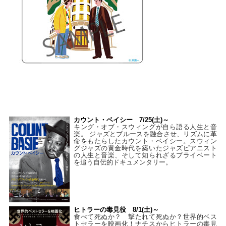
カウント・ベイシー 7/25(土)～
キング・オブ・スウィングが自ら語る人生と音
楽。 ジャズとブルースを融合させ、リズムに革
命をもたらしたカウント・ベイシー。スウィン
グジャズの黄金時代を築いたジャズピアニスト
の人生と音楽、そして知られざるプライベート
を追う自伝的ドキュメンタリー。
ヒトラーの毒見役 8/1(土)～
食べて死ぬか？ 撃たれて死ぬか？世界的ベス
トセラーを映画化！ナチスからヒトラーの毒見