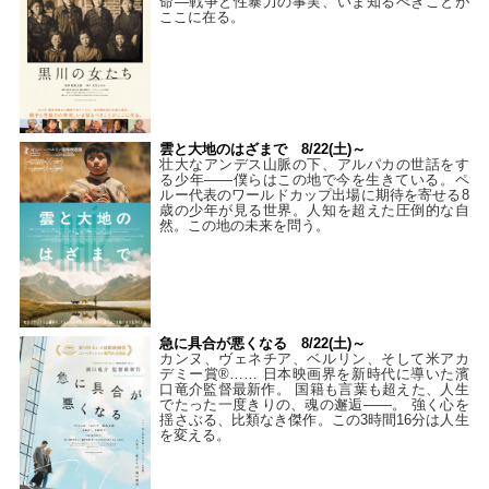
命―戦争と性暴力の事実、いま知るべきことが
ここに在る。
雲と大地のはざまで 8/22(土)～
壮大なアンデス山脈の下、アルパカの世話をす
る少年――僕らはこの地で今を生きている。ペ
ルー代表のワールドカップ出場に期待を寄せる8
歳の少年が見る世界。人知を超えた圧倒的な自
然。この地の未来を問う。
急に具合が悪くなる 8/22(土)～
カンヌ、ヴェネチア、ベルリン、そして米アカ
デミー賞®…… 日本映画界を新時代に導いた濱
口竜介監督最新作。 国籍も言葉も超えた、人生
でたった一度きりの、魂の邂逅――。 強く心を
揺さぶる、比類なき傑作。この3時間16分は人生
を変える。