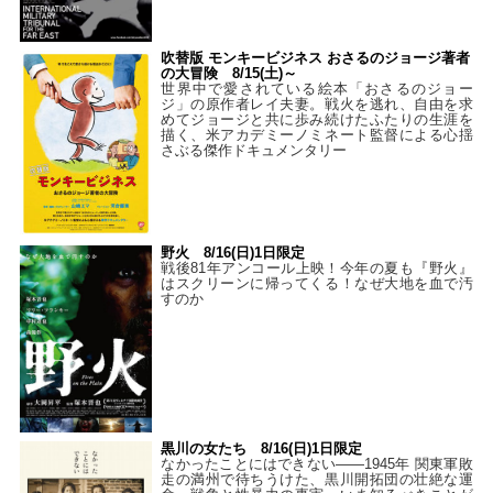
吹替版 モンキービジネス おさるのジョージ著者
の大冒険 8/15(土)～
世界中で愛されている絵本「おさるのジョー
ジ」の原作者レイ夫妻。戦火を逃れ、自由を求
めてジョージと共に歩み続けたふたりの生涯を
描く、米アカデミーノミネート監督による心揺
さぶる傑作ドキュメンタリー
野火 8/16(日)1日限定
戦後81年アンコール上映！今年の夏も『野火』
はスクリーンに帰ってくる！なぜ大地を血で汚
すのか
黒川の女たち 8/16(日)1日限定
なかったことにはできない——1945年 関東軍敗
走の満州で待ちうけた、黒川開拓団の壮絶な運