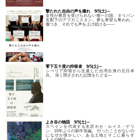
撃たれた自由の声を撮れ 9/5(土)～
女性が教育を受けられない唯一の国、タリバン
支配下のアフガニスタン。夢も希望も奪われ、
傷つき、それでも声を上げ続ける——
零下五十度の抑留者 9/5(土)～
シベリア抑留から生還した台湾出身の元日本
兵。 深く閉ざされた記憶をたどる—
よき谷の物語 9/5(土)～
スペインを代表する名匠ホセ・ルイス・ゲリ
ン、10年ぶりの新作長編。 行ったことがないの
になぜか懐かしい、ある土地とそこに暮らす
人々の物語――