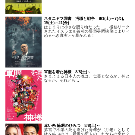
ネタニヤフ調書 汚職と戦争 8/1(土)～7(金),
15(土)～21(金)
はじまりは小さな贈り物だった…。 極秘リーク
されたイスラエル首相の警察尋問映像により＜
恐るべき真実＞が暴かれる！
軍服を着た神様 8/8(土)～
さまよえる日本人の魂は、亡霊となるか、神と
なるか、それとも…
赤い糸 輪廻のひみつ 8/8(土)～
落雷で不慮の死を遂げた青年が〈月老〉として
縁を結ぶのは、最愛の恋人のこれからの幸せ？