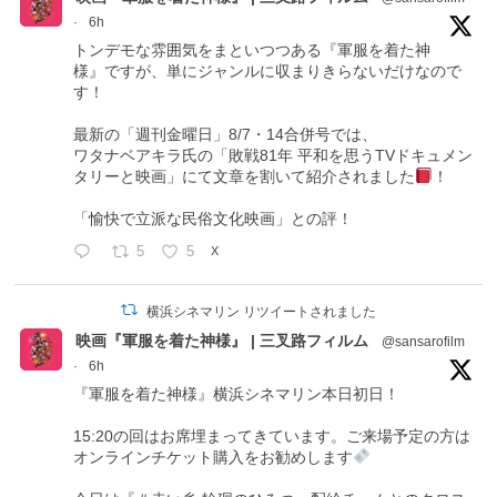
·
6h
トンデモな雰囲気をまといつつある『軍服を着た神
様』ですが、単にジャンルに収まりきらないだけなので
す！
最新の「週刊金曜日」8/7・14合併号では、
ワタナベアキラ氏の「敗戦81年 平和を思うTVドキュメン
タリーと映画」にて文章を割いて紹介されました
！
「愉快で立派な民俗文化映画」との評！
5
5
X
横浜シネマリン リツイートされました
映画『軍服を着た神様』 | 三叉路フィルム
@sansarofilm
·
6h
『軍服を着た神様』横浜シネマリン本日初日！
15:20の回はお席埋まってきています。ご来場予定の方は
オンラインチケット購入をお勧めします