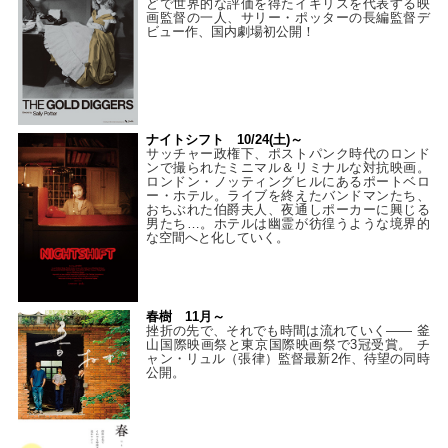
どで世界的な評価を得たイギリスを代表する映
画監督の一人、サリー・ポッターの長編監督デ
ビュー作、国内劇場初公開！
ナイトシフト 10/24(土)～
サッチャー政権下、ポストパンク時代のロンド
ンで撮られたミニマル＆リミナルな対抗映画。
ロンドン・ノッティングヒルにあるポートベロ
ー・ホテル。ライブを終えたバンドマンたち、
おちぶれた伯爵夫人、夜通しポーカーに興じる
男たち…。ホテルは幽霊が彷徨うような境界的
な空間へと化していく。
春樹 11月～
挫折の先で、それでも時間は流れていく—— 釜
山国際映画祭と東京国際映画祭で3冠受賞。 チ
ャン・リュル（張律）監督最新2作、待望の同時
公開。