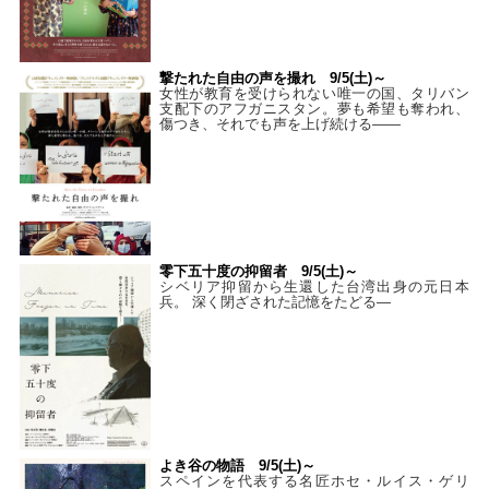
撃たれた自由の声を撮れ 9/5(土)～
女性が教育を受けられない唯一の国、タリバン
支配下のアフガニスタン。夢も希望も奪われ、
傷つき、それでも声を上げ続ける——
零下五十度の抑留者 9/5(土)～
シベリア抑留から生還した台湾出身の元日本
兵。 深く閉ざされた記憶をたどる—
よき谷の物語 9/5(土)～
スペインを代表する名匠ホセ・ルイス・ゲリ