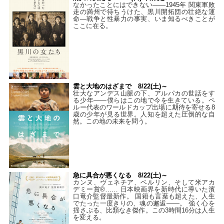
なかったことにはできない——1945年 関東軍敗
走の満州で待ちうけた、黒川開拓団の壮絶な運
命―戦争と性暴力の事実、いま知るべきことが
ここに在る。
雲と大地のはざまで 8/22(土)～
壮大なアンデス山脈の下、アルパカの世話をす
る少年――僕らはこの地で今を生きている。ペ
ルー代表のワールドカップ出場に期待を寄せる8
歳の少年が見る世界。人知を超えた圧倒的な自
然。この地の未来を問う。
急に具合が悪くなる 8/22(土)～
カンヌ、ヴェネチア、ベルリン、そして米アカ
デミー賞®…… 日本映画界を新時代に導いた濱
口竜介監督最新作。 国籍も言葉も超えた、人生
でたった一度きりの、魂の邂逅――。 強く心を
揺さぶる、比類なき傑作。この3時間16分は人生
を変える。