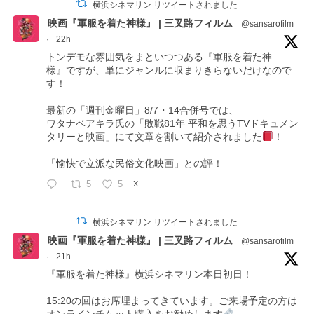
横浜シネマリン リツイートされました
映画『軍服を着た神様』 | 三叉路フィルム
@sansarofilm
·
22h
トンデモな雰囲気をまといつつある『軍服を着た神
様』ですが、単にジャンルに収まりきらないだけなので
す！
最新の「週刊金曜日」8/7・14合併号では、
ワタナベアキラ氏の「敗戦81年 平和を思うTVドキュメン
タリーと映画」にて文章を割いて紹介されました
！
「愉快で立派な民俗文化映画」との評！
5
5
X
横浜シネマリン リツイートされました
映画『軍服を着た神様』 | 三叉路フィルム
@sansarofilm
·
21h
『軍服を着た神様』横浜シネマリン本日初日！
15:20の回はお席埋まってきています。ご来場予定の方は
オンラインチケット購入をお勧めします