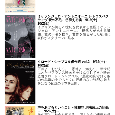
ミケランジェロ・アントニオーニ レトロスペク
ティヴ 愛の不毛、彷徨える魂 9/19(土)－
10/2(金)
イタリアが誇る20世紀を代表する巨匠ミケラン
ジェロ・アントニオーニ。 現代人が抱える孤
独、愛の不毛を描き、世界を揺るがした初期代
表作がスクリーンに甦る。
クロード・シャブロル傑作選 vol.2 9/19(土)－
10/2(金)
正義よ おびえろ。 悪徳よ 燃えろ。 半世紀
にわたりフランス映画界をけん引してきた映画
監督クロード・シャブロル。“悪意の眼”が輝く彼
の作品群の中でもとくに容赦のない強烈な魅力
をはなつ伝説の３本を公開。
声をあげるということ－性犯罪 刑法改正の記録
－ 9/26(土)～
その声は、社会を変える──ほんとうの正義を求