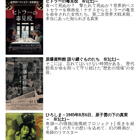
ヒトラーの毒見役 8/1(土)～
食べて死ぬか？ 撃たれて死ぬか？世界的ベス
トセラーを映画化！ナチスからヒトラーの毒見
を命令された女性たち。第二次世界大戦末期、
本当にあった知られざる真実
原爆資料館 語り継ぐものたち 8/1(土)～
そこには、忘れてはいけない時間がある。 歴代
館長が命を削って守り続けた”歴史の現場”の全
容。
ひろしま－1945年8月6日、原子雲の下の真実
－ 8/1(土)～
奇跡への情熱[核廃絶プロジェクト] 長きを経
て、多くの方々の想いを込めて、幻の映画が、
奇跡のリマスター