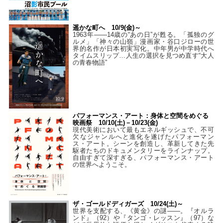
遥かな町へ 10/9(金)～
1963年――14歳の“あの日”が甦る。「孤独のグ
ルメ」「神々の山嶺」漫画家・谷口ジローの世
界的名作が日本初実写化。中年男が中学時代へ
タイムスリップ…人生の選択を見つめ直す“大人
の青春物語”
パフォーマンス・アート：身体と空間をめぐる
映画祭 10/10(土)－10/23(金)
現代美術において最もエネルギッシュで、不可
欠なジャンルへと進化を遂げたパフォーマン
ス・アート。シーンを創造し、革新してきた先
駆者たちのドキュメンタリーをラインナップ。
自由すぎて深すぎる、パフォーマンス・アート
の世界へようこそ。
ザ・ゴールドディガーズ 10/24(土)～
世界を支配する、《黄金》の謎――。『オルラ
ンド』（92）や『タンゴ・レッスン』（97）な