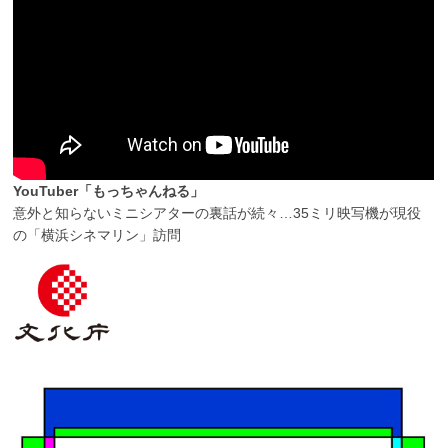
YouTuber「もっちゃんねる」
意外と知らないミニシアターの裏話が続々…35ミリ映写機が現役
の「横浜シネマリン」訪問