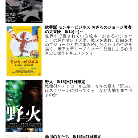
吹替版 モンキービジネス おさるのジョージ著者
の大冒険 8/15(土)～
世界中で愛されている絵本「おさるのジョー
ジ」の原作者レイ夫妻。戦火を逃れ、自由を求
めてジョージと共に歩み続けたふたりの生涯を
描く、米アカデミーノミネート監督による心揺
さぶる傑作ドキュメンタリー
野火 8/16(日)1日限定
戦後81年アンコール上映！今年の夏も『野火』
はスクリーンに帰ってくる！なぜ大地を血で汚
すのか
黒川の女たち 8/16(日)1日限定