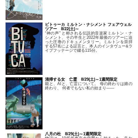
ビトゥーカ ミルトン・ナシメント フェアウェル
ツアー 8/22(土)～
“神の声” と称される伝説的音楽家ミルトン・ナ
シメント、その半生と2022年最後のツアーに迫
った圧巻のドキュメンタリー。ミルトンを崇拝
する57名による証言と、本人のインタヴュー&ラ
イブフッテージで綴る115分。
清掃する女 亡霊 8/29(土)～1週間限定
能と、AIと、亡霊について。 母の終わりは娘の
終わり、 何者でもない私の始まり――
八月の杜 8/29(土)～1週間限定