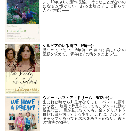
ン、10年ぶりの新作長編。 行ったことがないの
になぜか懐かしい、ある土地とそこに暮らす
人々の物語――
シルビアのいる街で 9/5(土)～
見つめていたい。 6年前に出会った 美しい女の
面影を求めて、 青年はその街をさまよった。
ウィー・ハブ・ア・ドリーム 9/12(土)～
生まれた時から片足がなくても、バレエに夢中
の少女。 地震で片足を失っても、ダンスに励む
親友同士。 目が見えなくても、金メダリストを
目指し風を切って走る少年。 これは、ハンディ
キャップがあっても未来をあきらめない、彼ら
の“真実の物語”。