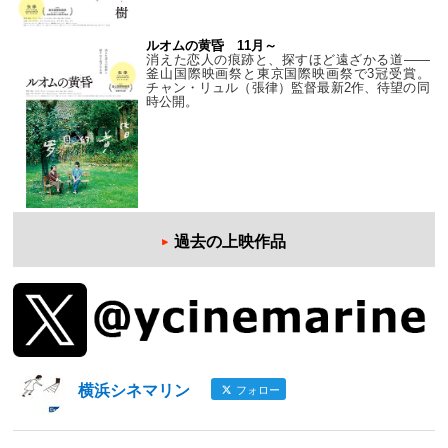
ルオムの黄昏 11月～
消えた恋人の痕跡と、探すほど遠ざかる道——
釜山国際映画祭と東京国際映画祭で3冠受賞。
チャン・リュル（張律）監督最新2作、待望の同
時公開。
過去の上映作品
横浜シネマリン
フォロー