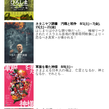
ネタニヤフ調書 汚職と戦争 8/1(土)～7(金),
15(土)～21(金)
はじまりは小さな贈り物だった…。 極秘リーク
されたイスラエル首相の警察尋問映像により＜
恐るべき真実＞が暴かれる！
軍服を着た神様 8/8(土)～
さまよえる日本人の魂は、亡霊となるか、神と
なるか、それとも…