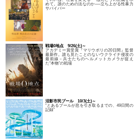
めて。誰のための法なのか──立ち上がる性暴力
サバイバー
戦場0地点 9/26(土)～
アカデミー賞受賞『マリウポリの20日間』監督
最新作。誰も見たことのないウクライナ侵攻の
最前線－兵士たちのヘルメットカメラが捉え
た“本物”の戦場
沼影市民プール 10/3(土)～
“とあるプールが息を引き取るまでの、49日間の
記録”