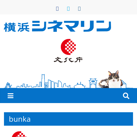
コ
ン
テ
ン
横
ツ
へ
浜
ス
キ
シ
ッ
プ
ネ
マ
リ
bunka
ン