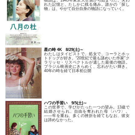
物語は、1945年東京大空襲から始まった。失わ
れた記憶と、たしかに残る痛み。誰かの「探し
物」は、やがて自分自身の物語になっていく。
星の時 4K 8/29(土)～
わたしはタイピストで、処⼥で、コーラとホッ
トドッグが好き。“20世紀で最も謎めいた作家”ク
ラリッセ・リスペクトルが遺した最後の物語。
ブラジル映画史にきらめく、忘れがたい輝き。
40年の時を経て⽇本初公開
ハワの手習い 9/5(土)～
この世界で、学びがたった一つの望み。13歳で
結婚させられ、自由を奪われた母〈ハワ〉。
——年を重ね、多くの挫折を経てもなお、彼女
は諦めなかった。