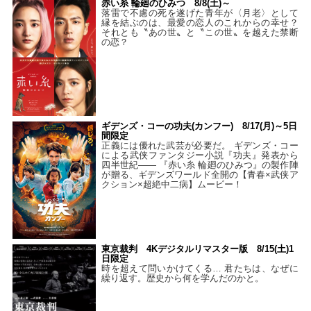
赤い糸 輪廻のひみつ 8/8(土)～
落雷で不慮の死を遂げた青年が〈月老〉として
縁を結ぶのは、最愛の恋人のこれからの幸せ？
それとも〝あの世〟と〝この世〟を越えた禁断
の恋？
ギデンズ・コーの功夫(カンフー) 8/17(月)～5日
間限定
正義には優れた武芸が必要だ。 ギデンズ・コー
による武侠ファンタジー小説『功夫』発表から
四半世紀―― 『赤い糸 輪廻のひみつ』の製作陣
が贈る、ギデンズワールド全開の【青春×武侠ア
クション×超絶中二病】ムービー！
東京裁判 4Kデジタルリマスター版 8/15(土)1
日限定
時を超えて問いかけてくる… 君たちは、なぜに
繰り返す。歴史から何を学んだのかと。