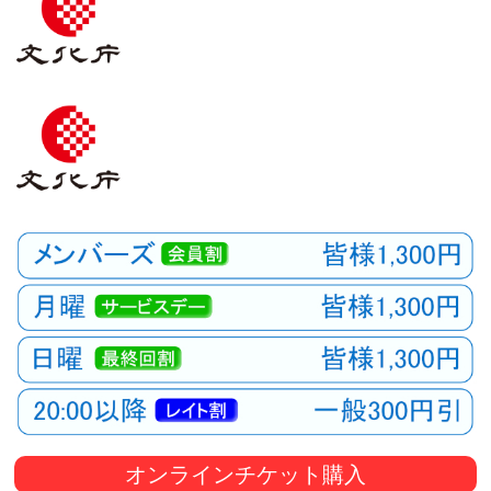
観
た
い
映
画
は
こ
の
街
で
オンラインチケット購入