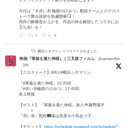
今日は『＃赤い糸 輪廻のひみつ』配給チームとのクロス
トーク舞台挨拶を急遽開催
！
両作の解像度が上がる、作品の枠を解脱したコラボにお
立ち会いを！
6
9
X
横浜シネマリン リツイートされました
映画『軍服を着た神様』 | 三叉路フィルム
@sansarofilm
·
20h
【クロストーク】8/8㊏#横浜シネマリン
『#軍服を着た神様』15:20回
『#赤い糸輪廻のひみつ』17:45回
各上映後
【ゲスト】 『軍服を着た神様』旅人
藤野陽平
×
『赤い糸』配給
葉山友美＆小島あつ子
【チケット】
https://schedule.eigaland.com/schedule?