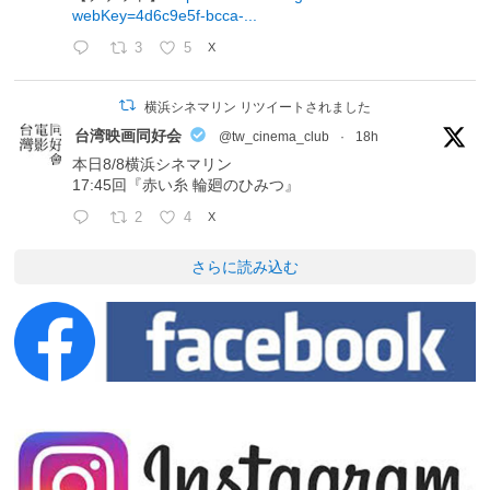
webKey=4d6c9e5f-bcca-...
3
5
X
横浜シネマリン リツイートされました
台湾映画同好会
@tw_cinema_club
·
18h
本日8/8横浜シネマリン
17:45回『赤い糸 輪廻のひみつ』
2
4
X
さらに読み込む