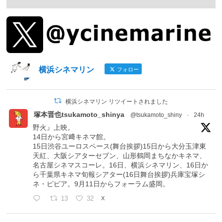
横浜シネマリン
フォロー
横浜シネマリン リツイートされました
塚本晋也tsukamoto_shinya
@tsukamoto_shiny
·
24h
野火』上映。
14日から宮﨑キネマ館。
15日渋谷ユーロスペース(舞台挨拶)15日から大分玉津東
天紅、大阪シアターセブン、山形鶴岡まちなかキネマ、
名古屋シネマスコーレ。16日、横浜シネマリン、16日か
ら千葉県キネマ旬報シアター(16日舞台挨拶)兵庫宝塚シ
ネ・ピピア。9月11日からフォーラム盛岡。
13
32
X