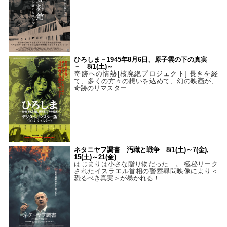
ひろしま－1945年8月6日、原子雲の下の真実
－ 8/1(土)～
奇跡への情熱[核廃絶プロジェクト] 長きを経
て、多くの方々の想いを込めて、幻の映画が、
奇跡のリマスター
ネタニヤフ調書 汚職と戦争 8/1(土)～7(金),
15(土)～21(金)
はじまりは小さな贈り物だった…。 極秘リーク
されたイスラエル首相の警察尋問映像により＜
恐るべき真実＞が暴かれる！