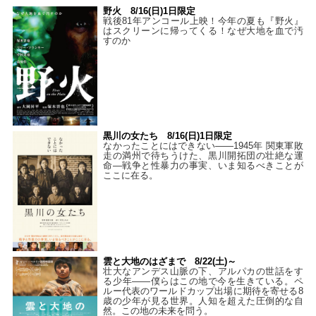
野火 8/16(日)1日限定
戦後81年アンコール上映！今年の夏も『野火』
はスクリーンに帰ってくる！なぜ大地を血で汚
すのか
黒川の女たち 8/16(日)1日限定
なかったことにはできない——1945年 関東軍敗
走の満州で待ちうけた、黒川開拓団の壮絶な運
命―戦争と性暴力の事実、いま知るべきことが
ここに在る。
雲と大地のはざまで 8/22(土)～
壮大なアンデス山脈の下、アルパカの世話をす
る少年――僕らはこの地で今を生きている。ペ
ルー代表のワールドカップ出場に期待を寄せる8
歳の少年が見る世界。人知を超えた圧倒的な自
然。この地の未来を問う。