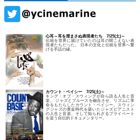
心耳～耳を澄まさぬ表現者たち 7/25(土)～
伝統を世界に届けていたのは耳の聞こえない表
現者たちだった。 日本の文化と伝統を世界へ繋
げる手話の縁。
カウント・ベイシー 7/25(土)～
キング・オブ・スウィングが自ら語る人生と音
楽。 ジャズとブルースを融合させ、リズムに革
命をもたらしたカウント・ベイシー。スウィン
グジャズの黄金時代を築いたジャズピアニスト
の人生と音楽、そして知られざるプライベート
を追う自伝的ドキュメンタリー。