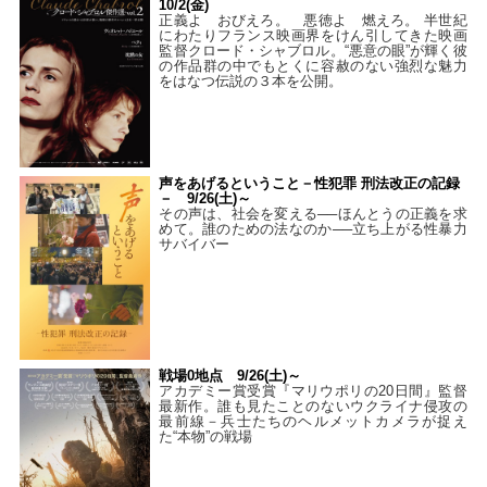
10/2(金)
正義よ おびえろ。 悪徳よ 燃えろ。 半世紀
にわたりフランス映画界をけん引してきた映画
監督クロード・シャブロル。“悪意の眼”が輝く彼
の作品群の中でもとくに容赦のない強烈な魅力
をはなつ伝説の３本を公開。
声をあげるということ－性犯罪 刑法改正の記録
－ 9/26(土)～
その声は、社会を変える──ほんとうの正義を求
めて。誰のための法なのか──立ち上がる性暴力
サバイバー
戦場0地点 9/26(土)～
アカデミー賞受賞『マリウポリの20日間』監督
最新作。誰も見たことのないウクライナ侵攻の
最前線－兵士たちのヘルメットカメラが捉え
た“本物”の戦場