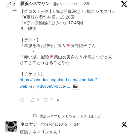
横浜シネマリン
@ycinemarine
·
23h
【クロストーク】8/8㊏開催決定！#横浜シネマリン
『#軍服を着た神様』15:20回
『#赤い糸輪廻のひみつ』17:45回
各上映後
【ゲスト】
『軍服を着た神様』旅人
藤野陽平さん
×
『赤い糸』配給
葉山友美さん＆小島あつ子さん
さてさてどうなることやら！
【チケット】
https://schedule.eigaland.com/schedule?
webKey=4d6c9e5f-bcca-...
3
3
X
横浜シネマリン リツイートされました
ネコナデ
@nekonade045
·
24h
横浜シネマリンさん！