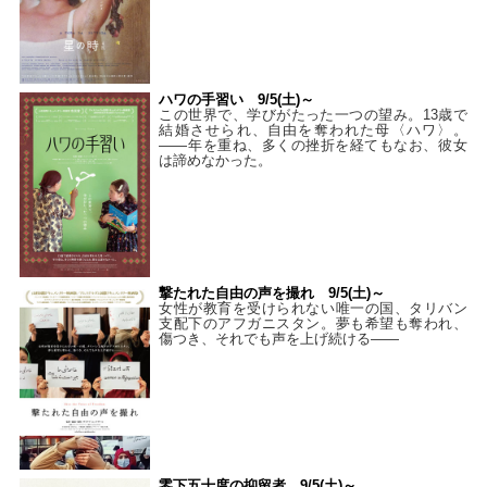
ハワの手習い 9/5(土)～
この世界で、学びがたった一つの望み。13歳で
結婚させられ、自由を奪われた母〈ハワ〉。
——年を重ね、多くの挫折を経てもなお、彼女
は諦めなかった。
撃たれた自由の声を撮れ 9/5(土)～
女性が教育を受けられない唯一の国、タリバン
支配下のアフガニスタン。夢も希望も奪われ、
傷つき、それでも声を上げ続ける——
零下五十度の抑留者 9/5(土)～