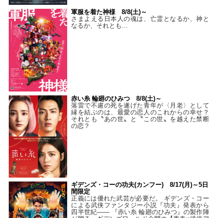
軍服を着た神様 8/8(土)～
さまよえる日本人の魂は、亡霊となるか、神と
なるか、それとも…
赤い糸 輪廻のひみつ 8/8(土)～
落雷で不慮の死を遂げた青年が〈月老〉として
縁を結ぶのは、最愛の恋人のこれからの幸せ？
それとも〝あの世〟と〝この世〟を越えた禁断
の恋？
ギデンズ・コーの功夫(カンフー) 8/17(月)～5日
間限定
正義には優れた武芸が必要だ。 ギデンズ・コー
による武侠ファンタジー小説『功夫』発表から
四半世紀―― 『赤い糸 輪廻のひみつ』の製作陣