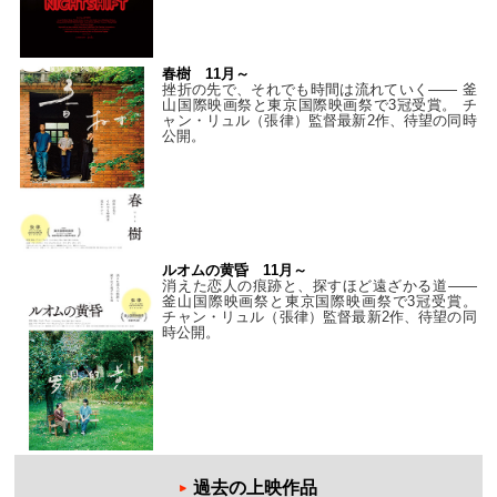
春樹 11月～
挫折の先で、それでも時間は流れていく—— 釜
山国際映画祭と東京国際映画祭で3冠受賞。 チ
ャン・リュル（張律）監督最新2作、待望の同時
公開。
ルオムの黄昏 11月～
消えた恋人の痕跡と、探すほど遠ざかる道——
釜山国際映画祭と東京国際映画祭で3冠受賞。
チャン・リュル（張律）監督最新2作、待望の同
時公開。
過去の上映作品