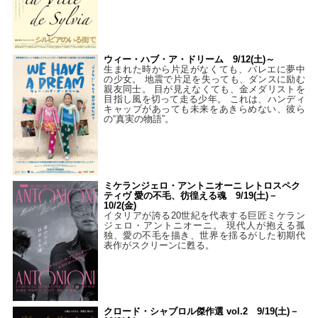
ウィー・ハブ・ア・ドリーム 9/12(土)～
生まれた時から片足がなくても、バレエに夢中
の少女。 地震で片足を失っても、ダンスに励む
親友同士。 目が見えなくても、金メダリストを
目指し風を切って走る少年。 これは、ハンディ
キャップがあっても未来をあきらめない、彼ら
の“真実の物語”。
ミケランジェロ・アントニオーニ レトロスペク
ティヴ 愛の不毛、彷徨える魂 9/19(土)－
10/2(金)
イタリアが誇る20世紀を代表する巨匠ミケラン
ジェロ・アントニオーニ。 現代人が抱える孤
独、愛の不毛を描き、世界を揺るがした初期代
表作がスクリーンに甦る。
クロード・シャブロル傑作選 vol.2 9/19(土)－