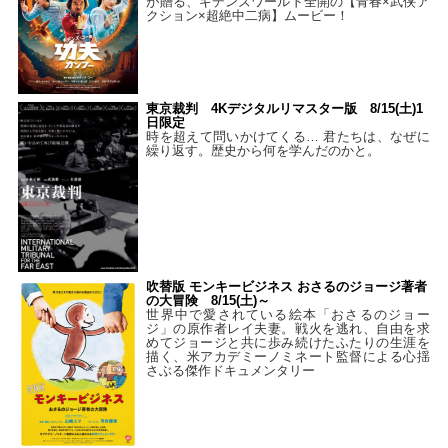
が贈る、ギデンズワールド全開の【青春×武侠ア
クション×超絶中二病】ムービー！
東京裁判 4Kデジタルリマスター版 8/15(土)1
日限定
時を超えて問いかけてくる… 君たちは、なぜに
繰り返す。歴史から何を学んだのかと。
吹替版 モンキービジネス おさるのジョージ著者
の大冒険 8/15(土)～
世界中で愛されている絵本「おさるのジョー
ジ」の原作者レイ夫妻。戦火を逃れ、自由を求
めてジョージと共に歩み続けたふたりの生涯を
描く、米アカデミーノミネート監督による心揺
さぶる傑作ドキュメンタリー