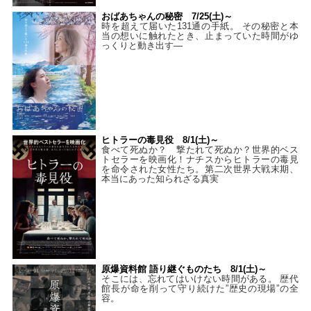
おばあちゃんの秘密 7/25(土)～
時を超えて届いた131通の手紙。 その秘密と本
当の想いに触れたとき、止まっていた時間がゆ
っくりと動き出す―
ヒトラーの毒見役 8/1(土)～
食べて死ぬか？ 撃たれて死ぬか？世界的ベス
トセラーを映画化！ナチスからヒトラーの毒見
を命令された女性たち。第二次世界大戦末期、
本当にあった知られざる真実
原爆資料館 語り継ぐものたち 8/1(土)～
そこには、忘れてはいけない時間がある。 歴代
館長が命を削って守り続けた”歴史の現場”の全
容。