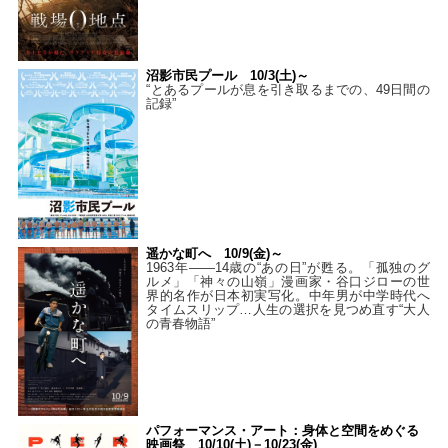
沼影市民プール 10/3(土)～
“とあるプールが息を引き取るまでの、49日間の
記録”
遥かな町へ 10/9(金)～
1963年――14歳の“あの日”が甦る。「孤独のグ
ルメ」「神々の山嶺」漫画家・谷口ジローの世
界的名作が日本初実写化。中年男が中学時代へ
タイムスリップ…人生の選択を見つめ直す“大人
の青春物語”
パフォーマンス・アート：身体と空間をめぐる
映画祭 10/10(土)－10/23(金)