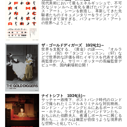
現代美術において最もエネルギッシュで、不可
欠なジャンルへと進化を遂げたパフォーマン
ス・アート。シーンを創造し、革新してきた先
駆者たちのドキュメンタリーをラインナップ。
自由すぎて深すぎる、パフォーマンス・アート
の世界へようこそ。
ザ・ゴールドディガーズ 10/24(土)～
世界を支配する、《黄金》の謎――。『オルラ
ンド』（92）や『タンゴ・レッスン』（97）な
どで世界的な評価を得たイギリスを代表する映
画監督の一人、サリー・ポッターの長編監督デ
ビュー作、国内劇場初公開！
ナイトシフト 10/24(土)～
サッチャー政権下、ポストパンク時代のロンド
ンで撮られたミニマル＆リミナルな対抗映画。
ロンドン・ノッティングヒルにあるポートベロ
ー・ホテル。ライブを終えたバンドマンたち、
おちぶれた伯爵夫人、夜通しポーカーに興じる
男たち…。ホテルは幽霊が彷徨うような境界的
な空間へと化していく。