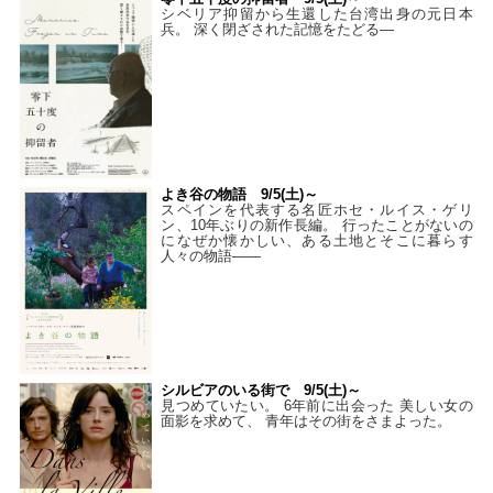
シベリア抑留から生還した台湾出身の元日本
兵。 深く閉ざされた記憶をたどる—
よき谷の物語 9/5(土)～
スペインを代表する名匠ホセ・ルイス・ゲリ
ン、10年ぶりの新作長編。 行ったことがないの
になぜか懐かしい、ある土地とそこに暮らす
人々の物語――
シルビアのいる街で 9/5(土)～
見つめていたい。 6年前に出会った 美しい女の
面影を求めて、 青年はその街をさまよった。