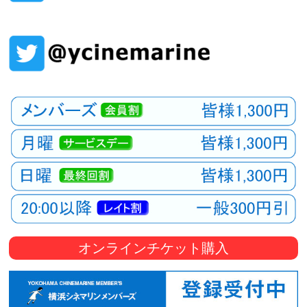
観
た
い
映
画
は
こ
の
街
で
オンラインチケット購入