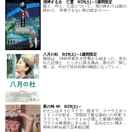
清掃する女 亡霊 8/29(土)～1週間限定
能と、AIと、亡霊について。 母の終わりは娘の
終わり、 何者でもない私の始まり――
八月の杜 8/29(土)～1週間限定
物語は、1945年東京大空襲から始まった。失わ
れた記憶と、たしかに残る痛み。誰かの「探し
物」は、やがて自分自身の物語になっていく。
星の時 4K 8/29(土)～
わたしはタイピストで、処⼥で、コーラとホッ
トドッグが好き。“20世紀で最も謎めいた作家”ク
ラリッセ・リスペクトルが遺した最後の物語。
ブラジル映画史にきらめく、忘れがたい輝き。
40年の時を経て⽇本初公開