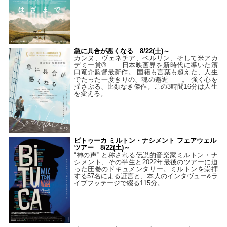
急に具合が悪くなる 8/22(土)～
カンヌ、ヴェネチア、ベルリン、そして米アカ
デミー賞®…… 日本映画界を新時代に導いた濱
口竜介監督最新作。 国籍も言葉も超えた、人生
でたった一度きりの、魂の邂逅――。 強く心を
揺さぶる、比類なき傑作。この3時間16分は人生
を変える。
ビトゥーカ ミルトン・ナシメント フェアウェル
ツアー 8/22(土)～
“神の声” と称される伝説的音楽家ミルトン・ナ
シメント、その半生と2022年最後のツアーに迫
った圧巻のドキュメンタリー。ミルトンを崇拝
する57名による証言と、本人のインタヴュー&ラ
イブフッテージで綴る115分。