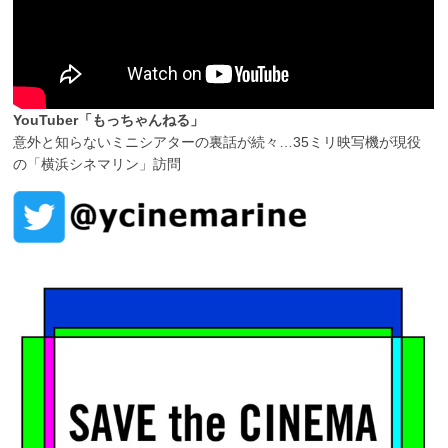
YouTuber「もっちゃんねる」
意外と知らないミニシアターの裏話が続々…35ミリ映写機が現役
の「横浜シネマリン」訪問