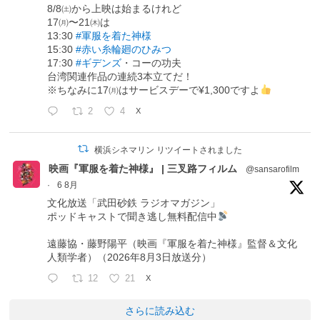
8/8㈯から上映は始まるけれど
17㈪〜21㈭は
13:30
#軍服を着た神様
15:30
#赤い糸輪廻のひみつ
17:30
#ギデンズ
・コーの功夫
台湾関連作品の連続3本立てだ！
※ちなみに17㈪はサービスデーで¥1,300ですよ
2
4
X
横浜シネマリン リツイートされました
映画『軍服を着た神様』 | 三叉路フィルム
@sansarofilm
·
6 8月
文化放送「武田砂鉄 ラジオマガジン」
ポッドキャストで聞き逃し無料配信中
遠藤協・藤野陽平（映画『軍服を着た神様』監督＆文化
人類学者）（2026年8月3日放送分）
12
21
X
さらに読み込む