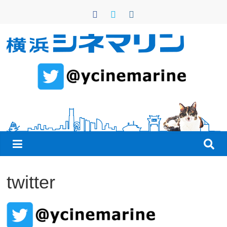
コ
ン
テ
ン
横
ツ
へ
浜
ス
キ
シ
ッ
プ
ネ
マ
twitter
リ
ン