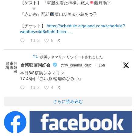
【ゲスト】 『軍服を着た神様』旅人
藤野陽平
×
『赤い糸』配給
葉山友美＆小島あつ子
【チケット】
https://schedule.eigaland.com/schedule?
webKey=4d6c9e5f-bcca-...
3
5
X
横浜シネマリン リツイートされました
台湾映画同好会
@tw_cinema_club
·
16h
本日8/8横浜シネマリン
17:45回『赤い糸 輪廻のひみつ』
2
4
X
さらに読み込む