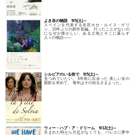
よき谷の物語 9/5(土)～
スペインを代表する名匠ホセ・ルイス・ゲリ
ン、10年ぶりの新作長編。 行ったことがないの
になぜか懐かしい、ある土地とそこに暮らす
人々の物語――
シルビアのいる街で 9/5(土)～
見つめていたい。 6年前に出会った 美しい女の
面影を求めて、 青年はその街をさまよった。
ウィー・ハブ・ア・ドリーム 9/12(土)～
生まれた時から片足がなくても、バレエに夢中