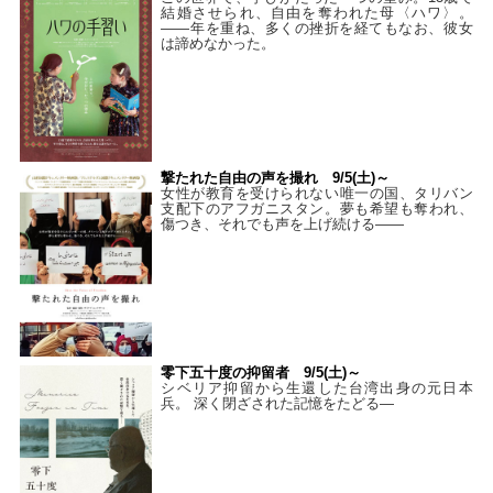
結婚させられ、自由を奪われた母〈ハワ〉。
——年を重ね、多くの挫折を経てもなお、彼女
は諦めなかった。
撃たれた自由の声を撮れ 9/5(土)～
女性が教育を受けられない唯一の国、タリバン
支配下のアフガニスタン。夢も希望も奪われ、
傷つき、それでも声を上げ続ける——
零下五十度の抑留者 9/5(土)～
シベリア抑留から生還した台湾出身の元日本
兵。 深く閉ざされた記憶をたどる—