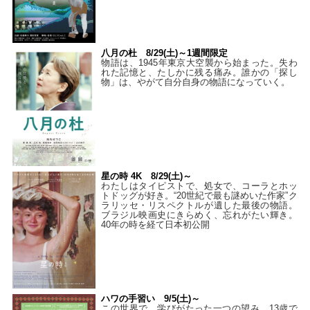
八月の杜 8/29(土)～1週間限定
物語は、1945年東京大空襲から始まった。失わ
れた記憶と、たしかに残る痛み。誰かの「探し
物」は、やがて自分自身の物語になっていく。
星の時 4K 8/29(土)～
わたしはタイピストで、処⼥で、コーラとホッ
トドッグが好き。“20世紀で最も謎めいた作家”ク
ラリッセ・リスペクトルが遺した最後の物語。
ブラジル映画史にきらめく、忘れがたい輝き。
40年の時を経て⽇本初公開
ハワの手習い 9/5(土)～
この世界で、学びがたった一つの望み。13歳で