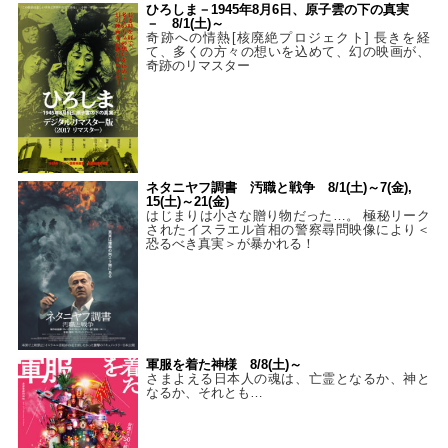
ひろしま－1945年8月6日、原子雲の下の真実
－ 8/1(土)～
奇跡への情熱[核廃絶プロジェクト] 長きを経
て、多くの方々の想いを込めて、幻の映画が、
奇跡のリマスター
ネタニヤフ調書 汚職と戦争 8/1(土)～7(金),
15(土)～21(金)
はじまりは小さな贈り物だった…。 極秘リーク
されたイスラエル首相の警察尋問映像により＜
恐るべき真実＞が暴かれる！
軍服を着た神様 8/8(土)～
さまよえる日本人の魂は、亡霊となるか、神と
なるか、それとも…