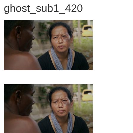
ghost_sub1_420
観
た
い
映
画
は
こ
の
街
で