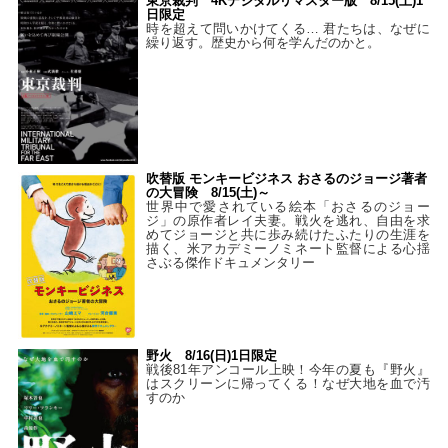
東京裁判 4Kデジタルリマスター版 8/15(土)1
日限定
時を超えて問いかけてくる… 君たちは、なぜに
繰り返す。歴史から何を学んだのかと。
吹替版 モンキービジネス おさるのジョージ著者
の大冒険 8/15(土)～
世界中で愛されている絵本「おさるのジョー
ジ」の原作者レイ夫妻。戦火を逃れ、自由を求
めてジョージと共に歩み続けたふたりの生涯を
描く、米アカデミーノミネート監督による心揺
さぶる傑作ドキュメンタリー
野火 8/16(日)1日限定
戦後81年アンコール上映！今年の夏も『野火』
はスクリーンに帰ってくる！なぜ大地を血で汚
すのか