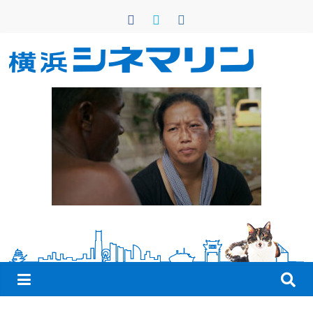
コ
ン
テ
ン
横
ツ
へ
浜
ス
キ
シ
ッ
プ
ネ
マ
リ
ン