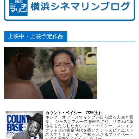
上映中・上映予定作品
カウント・ベイシー 7/25(土)～
キング・オブ・スウィングが自ら語る人生と音
楽。 ジャズとブルースを融合させ、リズムに革
命をもたらしたカウント・ベイシー。スウィン
グジャズの黄金時代を築いたジャズピアニスト
の人生と音楽、そして知られざるプライベート
を追う自伝的ドキュメンタリー。