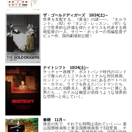
ザ・ゴールドディガーズ 10/24(土)～
世界を支配する、《黄金》の謎――。『オルラ
ンド』（92）や『タンゴ・レッスン』（97）な
どで世界的な評価を得たイギリスを代表する映
画監督の一人、サリー・ポッターの長編監督デ
ビュー作、国内劇場初公開！
ナイトシフト 10/24(土)～
サッチャー政権下、ポストパンク時代のロンド
ンで撮られたミニマル＆リミナルな対抗映画。
ロンドン・ノッティングヒルにあるポートベロ
ー・ホテル。ライブを終えたバンドマンたち、
おちぶれた伯爵夫人、夜通しポーカーに興じる
男たち…。ホテルは幽霊が彷徨うような境界的
な空間へと化していく。
春樹 11月～
挫折の先で、それでも時間は流れていく—— 釜
山国際映画祭と東京国際映画祭で3冠受賞。 チ