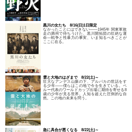
黒川の女たち 8/16(日)1日限定
なかったことにはできない——1945年 関東軍敗
走の満州で待ちうけた、黒川開拓団の壮絶な運
命―戦争と性暴力の事実、いま知るべきことが
ここに在る。
雲と大地のはざまで 8/22(土)～
壮大なアンデス山脈の下、アルパカの世話をす
る少年――僕らはこの地で今を生きている。ペ
ルー代表のワールドカップ出場に期待を寄せる8
歳の少年が見る世界。人知を超えた圧倒的な自
然。この地の未来を問う。
急に具合が悪くなる 8/22(土)～