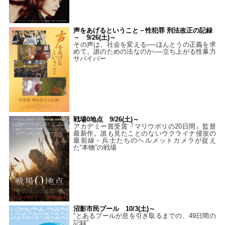
声をあげるということ－性犯罪 刑法改正の記録
－ 9/26(土)～
その声は、社会を変える──ほんとうの正義を求
めて。誰のための法なのか──立ち上がる性暴力
サバイバー
戦場0地点 9/26(土)～
アカデミー賞受賞『マリウポリの20日間』監督
最新作。誰も見たことのないウクライナ侵攻の
最前線－兵士たちのヘルメットカメラが捉え
た“本物”の戦場
沼影市民プール 10/3(土)～
“とあるプールが息を引き取るまでの、49日間の
記録”