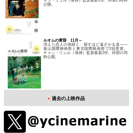
ャン・リュル（張律）監督最新2作、待望の同時
公開。
ルオムの黄昏 11月～
消えた恋人の痕跡と、探すほど遠ざかる道——
釜山国際映画祭と東京国際映画祭で3冠受賞。
チャン・リュル（張律）監督最新2作、待望の同
時公開。
過去の上映作品