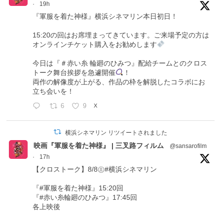
·
19h
『軍服を着た神様』横浜シネマリン本日初日！
15:20の回はお席埋まってきています。ご来場予定の方は
オンラインチケット購入をお勧めします
今日は『＃赤い糸 輪廻のひみつ』配給チームとのクロス
トーク舞台挨拶を急遽開催
！
両作の解像度が上がる、作品の枠を解脱したコラボにお
立ち会いを！
6
9
X
横浜シネマリン リツイートされました
映画『軍服を着た神様』 | 三叉路フィルム
@sansarofilm
·
17h
【クロストーク】8/8㊏#横浜シネマリン
『#軍服を着た神様』15:20回
『#赤い糸輪廻のひみつ』17:45回
各上映後