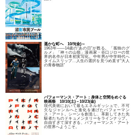
遥かな町へ 10/9(金)～
1963年――14歳の“あの日”が甦る。「孤独のグ
ルメ」「神々の山嶺」漫画家・谷口ジローの世
界的名作が日本初実写化。中年男が中学時代へ
タイムスリップ…人生の選択を見つめ直す“大人
の青春物語”
パフォーマンス・アート：身体と空間をめぐる
映画祭 10/10(土)－10/23(金)
現代美術において最もエネルギッシュで、不可
欠なジャンルへと進化を遂げたパフォーマン
ス・アート。シーンを創造し、革新してきた先
駆者たちのドキュメンタリーをラインナップ。
自由すぎて深すぎる、パフォーマンス・アート
の世界へようこそ。