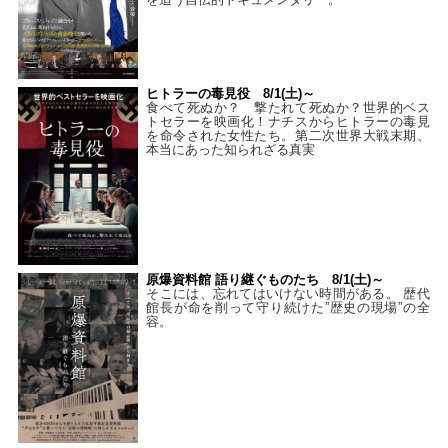
ヒトラーの毒見役 8/1(土)～
食べて死ぬか？ 撃たれて死ぬか？世界的ベス
トセラーを映画化！ナチスからヒトラーの毒見
を命令された女性たち。第二次世界大戦末期、
本当にあった知られざる真実
原爆資料館 語り継ぐものたち 8/1(土)～
そこには、忘れてはいけない時間がある。 歴代
館長が命を削って守り続けた”歴史の現場”の全
容。