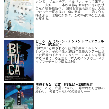
カンヌ、ヴェネチア、ベルリン、そして米アカ
デミー賞®…… 日本映画界を新時代に導いた濱
口竜介監督最新作。 国籍も言葉も超えた、人生
でたった一度きりの、魂の邂逅――。 強く心を
揺さぶる、比類なき傑作。この3時間16分は人生
を変える。
ビトゥーカ ミルトン・ナシメント フェアウェル
ツアー 8/22(土)～
“神の声” と称される伝説的音楽家ミルトン・ナ
シメント、その半生と2022年最後のツアーに迫
った圧巻のドキュメンタリー。ミルトンを崇拝
する57名による証言と、本人のインタヴュー&ラ
イブフッテージで綴る115分。
清掃する女 亡霊 8/29(土)～1週間限定
能と、AIと、亡霊について。 母の終わりは娘の
終わり、 何者でもない私の始まり――