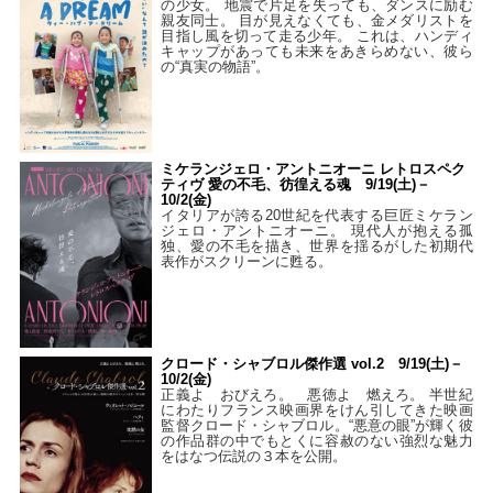
の少女。 地震で片足を失っても、ダンスに励む
親友同士。 目が見えなくても、金メダリストを
目指し風を切って走る少年。 これは、ハンディ
キャップがあっても未来をあきらめない、彼ら
の“真実の物語”。
ミケランジェロ・アントニオーニ レトロスペク
ティヴ 愛の不毛、彷徨える魂 9/19(土)－
10/2(金)
イタリアが誇る20世紀を代表する巨匠ミケラン
ジェロ・アントニオーニ。 現代人が抱える孤
独、愛の不毛を描き、世界を揺るがした初期代
表作がスクリーンに甦る。
クロード・シャブロル傑作選 vol.2 9/19(土)－
10/2(金)
正義よ おびえろ。 悪徳よ 燃えろ。 半世紀
にわたりフランス映画界をけん引してきた映画
監督クロード・シャブロル。“悪意の眼”が輝く彼
の作品群の中でもとくに容赦のない強烈な魅力
をはなつ伝説の３本を公開。