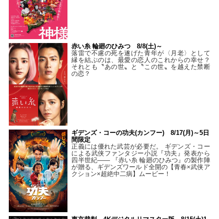
赤い糸 輪廻のひみつ 8/8(土)～
落雷で不慮の死を遂げた青年が〈月老〉として
縁を結ぶのは、最愛の恋人のこれからの幸せ？
それとも〝あの世〟と〝この世〟を越えた禁断
の恋？
ギデンズ・コーの功夫(カンフー) 8/17(月)～5日
間限定
正義には優れた武芸が必要だ。 ギデンズ・コー
による武侠ファンタジー小説『功夫』発表から
四半世紀―― 『赤い糸 輪廻のひみつ』の製作陣
が贈る、ギデンズワールド全開の【青春×武侠ア
クション×超絶中二病】ムービー！