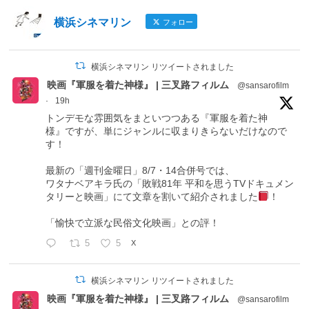
横浜シネマリン
フォロー
横浜シネマリン リツイートされました
映画『軍服を着た神様』 | 三叉路フィルム
@sansarofilm
·
19h
トンデモな雰囲気をまといつつある『軍服を着た神
様』ですが、単にジャンルに収まりきらないだけなので
す！
最新の「週刊金曜日」8/7・14合併号では、
ワタナベアキラ氏の「敗戦81年 平和を思うTVドキュメン
タリーと映画」にて文章を割いて紹介されました
！
「愉快で立派な民俗文化映画」との評！
5
5
X
横浜シネマリン リツイートされました
映画『軍服を着た神様』 | 三叉路フィルム
@sansarofilm