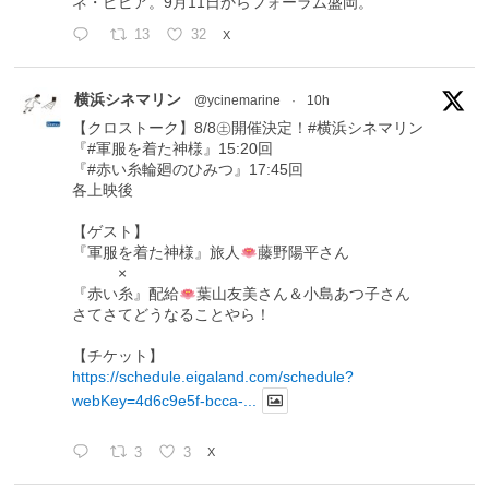
ネ・ピピア。9月11日からフォーラム盛岡。
13
32
X
横浜シネマリン
@ycinemarine
·
10h
【クロストーク】8/8㊏開催決定！#横浜シネマリン
『#軍服を着た神様』15:20回
『#赤い糸輪廻のひみつ』17:45回
各上映後
【ゲスト】
『軍服を着た神様』旅人
藤野陽平さん
×
『赤い糸』配給
葉山友美さん＆小島あつ子さん
さてさてどうなることやら！
【チケット】
https://schedule.eigaland.com/schedule?
webKey=4d6c9e5f-bcca-...
3
3
X