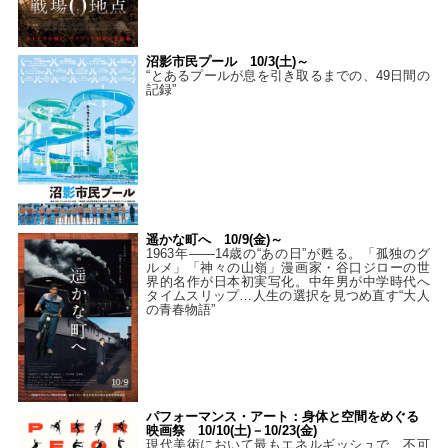
沼影市民プール 10/3(土)～
“とあるプールが息を引き取るまでの、49日間の
記録”
遥かな町へ 10/9(金)～
1963年――14歳の“あの日”が甦る。「孤独のグ
ルメ」「神々の山嶺」漫画家・谷口ジローの世
界的名作が日本初実写化。中年男が中学時代へ
タイムスリップ…人生の選択を見つめ直す“大人
の青春物語”
パフォーマンス・アート：身体と空間をめぐる
映画祭 10/10(土)－10/23(金)
現代美術において最もエネルギッシュで、不可