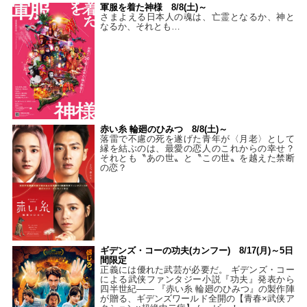
軍服を着た神様 8/8(土)～
さまよえる日本人の魂は、亡霊となるか、神と
なるか、それとも…
赤い糸 輪廻のひみつ 8/8(土)～
落雷で不慮の死を遂げた青年が〈月老〉として
縁を結ぶのは、最愛の恋人のこれからの幸せ？
それとも〝あの世〟と〝この世〟を越えた禁断
の恋？
ギデンズ・コーの功夫(カンフー) 8/17(月)～5日
間限定
正義には優れた武芸が必要だ。 ギデンズ・コー
による武侠ファンタジー小説『功夫』発表から
四半世紀―― 『赤い糸 輪廻のひみつ』の製作陣
が贈る、ギデンズワールド全開の【青春×武侠ア