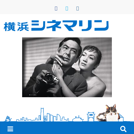
コ
ン
テ
ン
横
ツ
へ
浜
ス
キ
シ
ッ
プ
ネ
マ
リ
ン