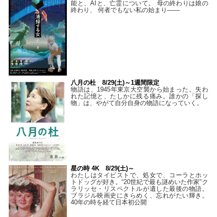
能と、AIと、亡霊について。 母の終わりは娘の
終わり、 何者でもない私の始まり――
八月の杜 8/29(土)～1週間限定
物語は、1945年東京大空襲から始まった。失わ
れた記憶と、たしかに残る痛み。誰かの「探し
物」は、やがて自分自身の物語になっていく。
星の時 4K 8/29(土)～
わたしはタイピストで、処⼥で、コーラとホッ
トドッグが好き。“20世紀で最も謎めいた作家”ク
ラリッセ・リスペクトルが遺した最後の物語。
ブラジル映画史にきらめく、忘れがたい輝き。
40年の時を経て⽇本初公開