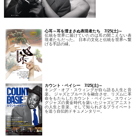
心耳～耳を澄まさぬ表現者たち 7/25(土)～
伝統を世界に届けていたのは耳の聞こえない表
現者たちだった。 日本の文化と伝統を世界へ繋
げる手話の縁。
カウント・ベイシー 7/25(土)～
キング・オブ・スウィングが自ら語る人生と音
楽。 ジャズとブルースを融合させ、リズムに革
命をもたらしたカウント・ベイシー。スウィン
グジャズの黄金時代を築いたジャズピアニスト
の人生と音楽、そして知られざるプライベート
を追う自伝的ドキュメンタリー。