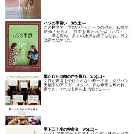
ハワの手習い 9/5(土)～
この世界で、学びがたった一つの望み。13歳で
結婚させられ、自由を奪われた母〈ハワ〉。
——年を重ね、多くの挫折を経てもなお、彼女
は諦めなかった。
撃たれた自由の声を撮れ 9/5(土)～
女性が教育を受けられない唯一の国、タリバン
支配下のアフガニスタン。夢も希望も奪われ、
傷つき、それでも声を上げ続ける——
零下五十度の抑留者 9/5(土)～
シベリア抑留から生還した台湾出身の元日本