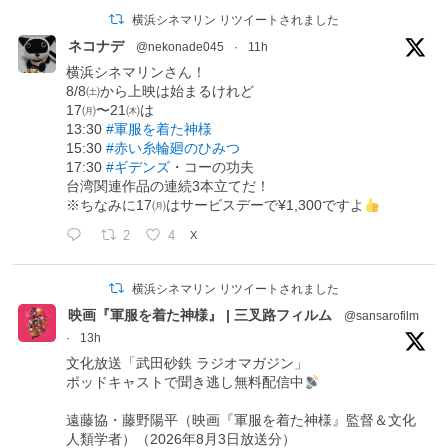
横浜シネマリン リツイートされました
ネコナデ
@nekonade045
·
11h
横浜シネマリンさん！
8/8㈯から上映は始まるけれど
17㈪〜21㈭は
13:30
#軍服を着た神様
15:30
#赤い糸輪廻のひみつ
17:30
#ギデンズ
・コーの功夫
台湾関連作品の連続3本立てだ！
※ちなみに17㈪はサービスデーで¥1,300ですよ
2
4
X
横浜シネマリン リツイートされました
映画『軍服を着た神様』 | 三叉路フィルム
@sansarofilm
·
13h
文化放送「武田砂鉄 ラジオマガジン」
ポッドキャストで聞き逃し無料配信中
遠藤協・藤野陽平（映画『軍服を着た神様』監督＆文化
人類学者）（2026年8月3日放送分）