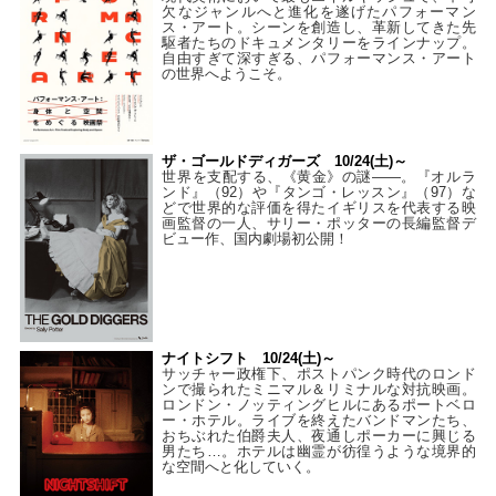
欠なジャンルへと進化を遂げたパフォーマン
ス・アート。シーンを創造し、革新してきた先
駆者たちのドキュメンタリーをラインナップ。
自由すぎて深すぎる、パフォーマンス・アート
の世界へようこそ。
ザ・ゴールドディガーズ 10/24(土)～
世界を支配する、《黄金》の謎――。『オルラ
ンド』（92）や『タンゴ・レッスン』（97）な
どで世界的な評価を得たイギリスを代表する映
画監督の一人、サリー・ポッターの長編監督デ
ビュー作、国内劇場初公開！
ナイトシフト 10/24(土)～
サッチャー政権下、ポストパンク時代のロンド
ンで撮られたミニマル＆リミナルな対抗映画。
ロンドン・ノッティングヒルにあるポートベロ
ー・ホテル。ライブを終えたバンドマンたち、
おちぶれた伯爵夫人、夜通しポーカーに興じる
男たち…。ホテルは幽霊が彷徨うような境界的
な空間へと化していく。