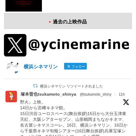
過去の上映作品
横浜シネマリン
フォロー
横浜シネマリン リツイートされました
塚本晋也tsukamoto_shinya
@tsukamoto_shiny
·
11h
野火』上映。
14日から宮﨑キネマ館。
15日渋谷ユーロスペース(舞台挨拶)15日から大分玉津東
天紅、大阪シアターセブン、山形鶴岡まちなかキネマ、
名古屋シネマスコーレ。16日、横浜シネマリン、16日か
ら千葉県キネマ旬報シアター(16日舞台挨拶)兵庫宝塚シ