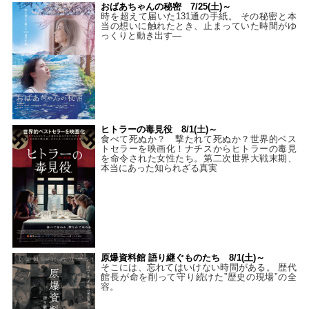
おばあちゃんの秘密 7/25(土)～
時を超えて届いた131通の手紙。 その秘密と本
当の想いに触れたとき、止まっていた時間がゆ
っくりと動き出す―
ヒトラーの毒見役 8/1(土)～
食べて死ぬか？ 撃たれて死ぬか？世界的ベス
トセラーを映画化！ナチスからヒトラーの毒見
を命令された女性たち。第二次世界大戦末期、
本当にあった知られざる真実
原爆資料館 語り継ぐものたち 8/1(土)～
そこには、忘れてはいけない時間がある。 歴代
館長が命を削って守り続けた”歴史の現場”の全
容。