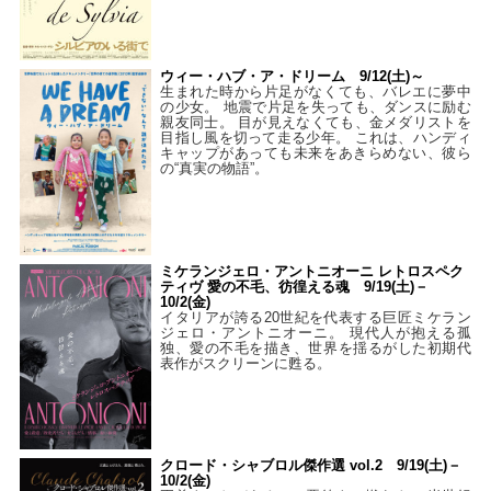
ウィー・ハブ・ア・ドリーム 9/12(土)～
生まれた時から片足がなくても、バレエに夢中
の少女。 地震で片足を失っても、ダンスに励む
親友同士。 目が見えなくても、金メダリストを
目指し風を切って走る少年。 これは、ハンディ
キャップがあっても未来をあきらめない、彼ら
の“真実の物語”。
ミケランジェロ・アントニオーニ レトロスペク
ティヴ 愛の不毛、彷徨える魂 9/19(土)－
10/2(金)
イタリアが誇る20世紀を代表する巨匠ミケラン
ジェロ・アントニオーニ。 現代人が抱える孤
独、愛の不毛を描き、世界を揺るがした初期代
表作がスクリーンに甦る。
クロード・シャブロル傑作選 vol.2 9/19(土)－
10/2(金)