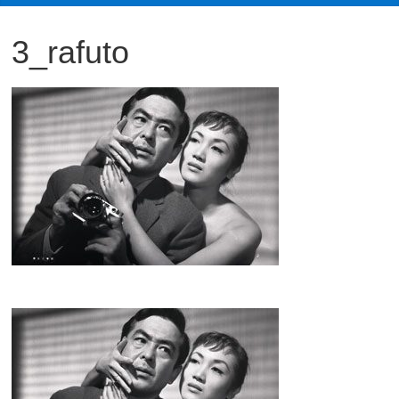
観
3_rafuto
た
い
映
画
は
こ
の
街
で