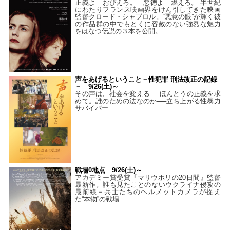
正義よ おびえろ。 悪徳よ 燃えろ。 半世紀
にわたりフランス映画界をけん引してきた映画
監督クロード・シャブロル。“悪意の眼”が輝く彼
の作品群の中でもとくに容赦のない強烈な魅力
をはなつ伝説の３本を公開。
声をあげるということ－性犯罪 刑法改正の記録
－ 9/26(土)～
その声は、社会を変える──ほんとうの正義を求
めて。誰のための法なのか──立ち上がる性暴力
サバイバー
戦場0地点 9/26(土)～
アカデミー賞受賞『マリウポリの20日間』監督
最新作。誰も見たことのないウクライナ侵攻の
最前線－兵士たちのヘルメットカメラが捉え
た“本物”の戦場