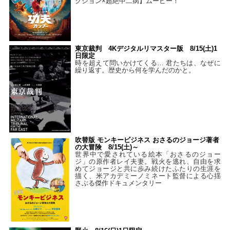
クション×超絶中二病】ムービー！
東京裁判 4Kデジタルリマスター版 8/15(土)1
日限定
時を超えて問いかけてくる… 君たちは、なぜに
繰り返す。歴史から何を学んだのかと。
吹替版 モンキービジネス おさるのジョージ著者
の大冒険 8/15(土)～
世界中で愛されている絵本「おさるのジョー
ジ」の原作者レイ夫妻。戦火を逃れ、自由を求
めてジョージと共に歩み続けたふたりの生涯を
描く、米アカデミーノミネート監督による心揺
さぶる傑作ドキュメンタリー