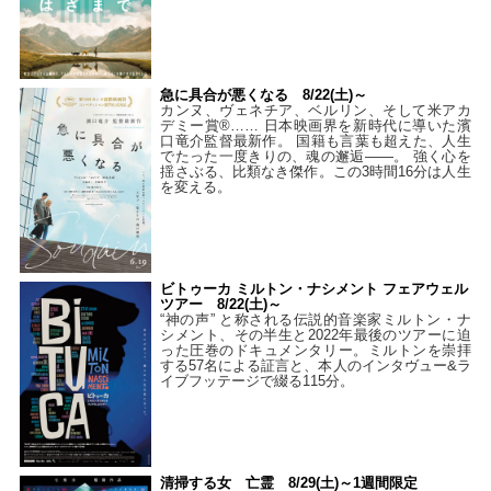
急に具合が悪くなる 8/22(土)～
カンヌ、ヴェネチア、ベルリン、そして米アカ
デミー賞®…… 日本映画界を新時代に導いた濱
口竜介監督最新作。 国籍も言葉も超えた、人生
でたった一度きりの、魂の邂逅――。 強く心を
揺さぶる、比類なき傑作。この3時間16分は人生
を変える。
ビトゥーカ ミルトン・ナシメント フェアウェル
ツアー 8/22(土)～
“神の声” と称される伝説的音楽家ミルトン・ナ
シメント、その半生と2022年最後のツアーに迫
った圧巻のドキュメンタリー。ミルトンを崇拝
する57名による証言と、本人のインタヴュー&ラ
イブフッテージで綴る115分。
清掃する女 亡霊 8/29(土)～1週間限定