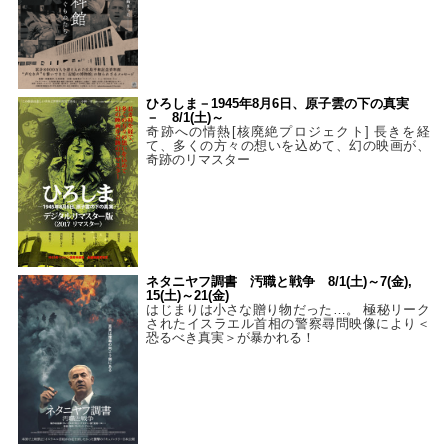
ひろしま－1945年8月6日、原子雲の下の真実
－ 8/1(土)～
奇跡への情熱[核廃絶プロジェクト] 長きを経
て、多くの方々の想いを込めて、幻の映画が、
奇跡のリマスター
ネタニヤフ調書 汚職と戦争 8/1(土)～7(金),
15(土)～21(金)
はじまりは小さな贈り物だった…。 極秘リーク
されたイスラエル首相の警察尋問映像により＜
恐るべき真実＞が暴かれる！