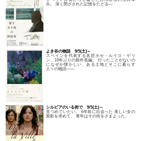
兵。 深く閉ざされた記憶をたどる—
よき谷の物語 9/5(土)～
スペインを代表する名匠ホセ・ルイス・ゲリ
ン、10年ぶりの新作長編。 行ったことがないの
になぜか懐かしい、ある土地とそこに暮らす
人々の物語――
シルビアのいる街で 9/5(土)～
見つめていたい。 6年前に出会った 美しい女の
面影を求めて、 青年はその街をさまよった。