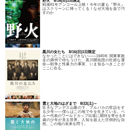
野火 8/16(日)1日限定
戦後81年アンコール上映！今年の夏も『野火』
はスクリーンに帰ってくる！なぜ大地を血で汚
すのか
黒川の女たち 8/16(日)1日限定
なかったことにはできない——1945年 関東軍敗
走の満州で待ちうけた、黒川開拓団の壮絶な運
命―戦争と性暴力の事実、いま知るべきことが
ここに在る。
雲と大地のはざまで 8/22(土)～
壮大なアンデス山脈の下、アルパカの世話をす
る少年――僕らはこの地で今を生きている。ペ
ルー代表のワールドカップ出場に期待を寄せる8
歳の少年が見る世界。人知を超えた圧倒的な自
然。この地の未来を問う。