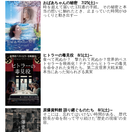
おばあちゃんの秘密 7/25(土)～
時を超えて届いた131通の手紙。 その秘密と本
当の想いに触れたとき、止まっていた時間がゆ
っくりと動き出す―
ヒトラーの毒見役 8/1(土)～
食べて死ぬか？ 撃たれて死ぬか？世界的ベス
トセラーを映画化！ナチスからヒトラーの毒見
を命令された女性たち。第二次世界大戦末期、
本当にあった知られざる真実
原爆資料館 語り継ぐものたち 8/1(土)～
そこには、忘れてはいけない時間がある。 歴代
館長が命を削って守り続けた”歴史の現場”の全
容。