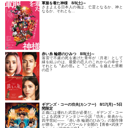
軍服を着た神様 8/8(土)～
さまよえる日本人の魂は、亡霊となるか、神と
なるか、それとも…
赤い糸 輪廻のひみつ 8/8(土)～
落雷で不慮の死を遂げた青年が〈月老〉として
縁を結ぶのは、最愛の恋人のこれからの幸せ？
それとも〝あの世〟と〝この世〟を越えた禁断
の恋？
ギデンズ・コーの功夫(カンフー) 8/17(月)～5日
間限定
正義には優れた武芸が必要だ。 ギデンズ・コー
による武侠ファンタジー小説『功夫』発表から
四半世紀―― 『赤い糸 輪廻のひみつ』の製作陣
が贈る、ギデンズワールド全開の【青春×武侠ア