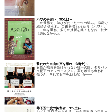
ハワの手習い 9/5(土)～
この世界で、学びがたった一つの望み。13歳で
結婚させられ、自由を奪われた母〈ハワ〉。
——年を重ね、多くの挫折を経てもなお、彼女
は諦めなかった。
撃たれた自由の声を撮れ 9/5(土)～
女性が教育を受けられない唯一の国、タリバン
支配下のアフガニスタン。夢も希望も奪われ、
傷つき、それでも声を上げ続ける——
零下五十度の抑留者 9/5(土)～
シベリア抑留から生還した台湾出身の元日本