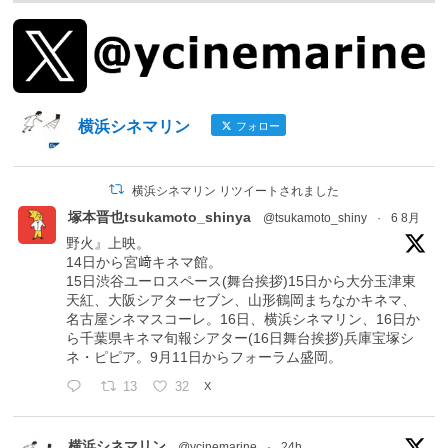
横浜シネマリン
フォロー
横浜シネマリン リツイートされました
塚本晋也tsukamoto_shinya
@tsukamoto_shiny
·
6 8月
野火』上映。
14日から宮﨑キネマ館。
15日渋谷ユーロスペース(舞台挨拶)15日から大分玉津東
天紅、大阪シアターセブン、山形鶴岡まちなかキネマ、
名古屋シネマスコーレ。16日、横浜シネマリン、16日か
ら千葉県キネマ旬報シアター(16日舞台挨拶)兵庫宝塚シ
ネ・ピピア。9月11日からフォーラム盛岡。
13
32
X
横浜シネマリン
@ycinemarine
·
24h