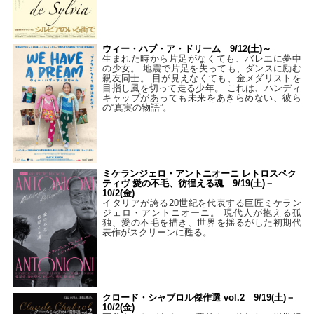
ウィー・ハブ・ア・ドリーム 9/12(土)～
生まれた時から片足がなくても、バレエに夢中
の少女。 地震で片足を失っても、ダンスに励む
親友同士。 目が見えなくても、金メダリストを
目指し風を切って走る少年。 これは、ハンディ
キャップがあっても未来をあきらめない、彼ら
の“真実の物語”。
ミケランジェロ・アントニオーニ レトロスペク
ティヴ 愛の不毛、彷徨える魂 9/19(土)－
10/2(金)
イタリアが誇る20世紀を代表する巨匠ミケラン
ジェロ・アントニオーニ。 現代人が抱える孤
独、愛の不毛を描き、世界を揺るがした初期代
表作がスクリーンに甦る。
クロード・シャブロル傑作選 vol.2 9/19(土)－
10/2(金)