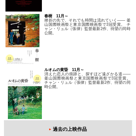
春樹 11月～
挫折の先で、それでも時間は流れていく—— 釜
山国際映画祭と東京国際映画祭で3冠受賞。 チ
ャン・リュル（張律）監督最新2作、待望の同時
公開。
ルオムの黄昏 11月～
消えた恋人の痕跡と、探すほど遠ざかる道——
釜山国際映画祭と東京国際映画祭で3冠受賞。
チャン・リュル（張律）監督最新2作、待望の同
時公開。
過去の上映作品