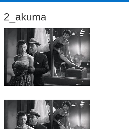
観
2_akuma
た
い
映
画
は
こ
の
街
で