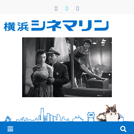
コ
ン
テ
ン
横
ツ
へ
浜
ス
キ
シ
ッ
プ
ネ
マ
リ
ン