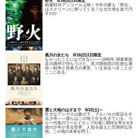
野火 8/16(日)1日限定
戦後81年アンコール上映！今年の夏も『野火』
はスクリーンに帰ってくる！なぜ大地を血で汚
すのか
黒川の女たち 8/16(日)1日限定
なかったことにはできない——1945年 関東軍敗
走の満州で待ちうけた、黒川開拓団の壮絶な運
命―戦争と性暴力の事実、いま知るべきことが
ここに在る。
雲と大地のはざまで 8/22(土)～
壮大なアンデス山脈の下、アルパカの世話をす
る少年――僕らはこの地で今を生きている。ペ
ルー代表のワールドカップ出場に期待を寄せる8
歳の少年が見る世界。人知を超えた圧倒的な自
然。この地の未来を問う。