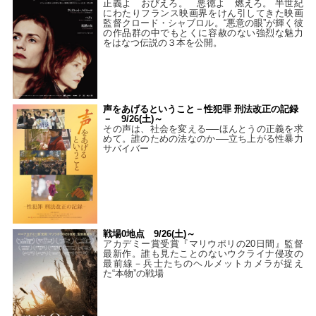
正義よ おびえろ。 悪徳よ 燃えろ。 半世紀
にわたりフランス映画界をけん引してきた映画
監督クロード・シャブロル。“悪意の眼”が輝く彼
の作品群の中でもとくに容赦のない強烈な魅力
をはなつ伝説の３本を公開。
声をあげるということ－性犯罪 刑法改正の記録
－ 9/26(土)～
その声は、社会を変える──ほんとうの正義を求
めて。誰のための法なのか──立ち上がる性暴力
サバイバー
戦場0地点 9/26(土)～
アカデミー賞受賞『マリウポリの20日間』監督
最新作。誰も見たことのないウクライナ侵攻の
最前線－兵士たちのヘルメットカメラが捉え
た“本物”の戦場