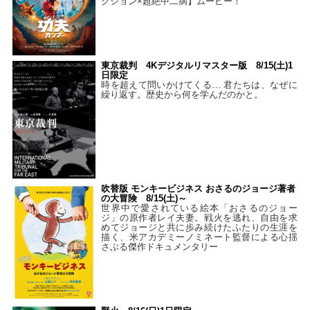
クション×超絶中二病】ムービー！
東京裁判 4Kデジタルリマスター版 8/15(土)1
日限定
時を超えて問いかけてくる… 君たちは、なぜに
繰り返す。歴史から何を学んだのかと。
吹替版 モンキービジネス おさるのジョージ著者
の大冒険 8/15(土)～
世界中で愛されている絵本「おさるのジョー
ジ」の原作者レイ夫妻。戦火を逃れ、自由を求
めてジョージと共に歩み続けたふたりの生涯を
描く、米アカデミーノミネート監督による心揺
さぶる傑作ドキュメンタリー