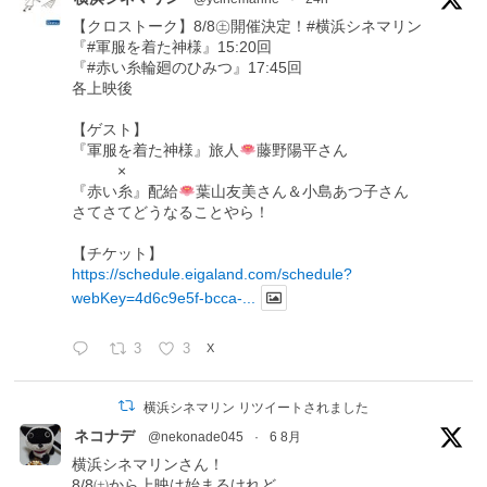
【クロストーク】8/8㊏開催決定！#横浜シネマリン
『#軍服を着た神様』15:20回
『#赤い糸輪廻のひみつ』17:45回
各上映後
【ゲスト】
『軍服を着た神様』旅人
藤野陽平さん
×
『赤い糸』配給
葉山友美さん＆小島あつ子さん
さてさてどうなることやら！
【チケット】
https://schedule.eigaland.com/schedule?
webKey=4d6c9e5f-bcca-...
3
3
X
横浜シネマリン リツイートされました
ネコナデ
@nekonade045
·
6 8月
横浜シネマリンさん！
8/8㈯から上映は始まるけれど