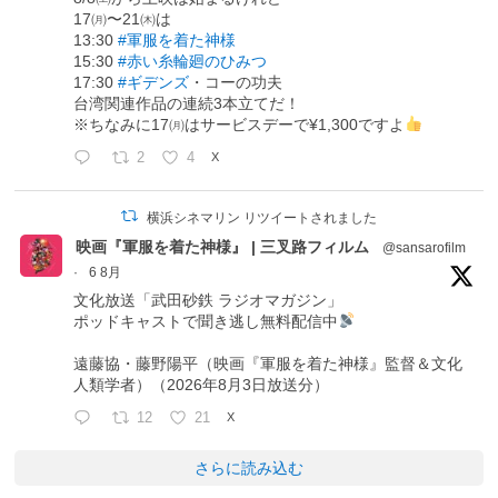
17㈪〜21㈭は
13:30
#軍服を着た神様
15:30
#赤い糸輪廻のひみつ
17:30
#ギデンズ
・コーの功夫
台湾関連作品の連続3本立てだ！
※ちなみに17㈪はサービスデーで¥1,300ですよ
2
4
X
横浜シネマリン リツイートされました
映画『軍服を着た神様』 | 三叉路フィルム
@sansarofilm
·
6 8月
文化放送「武田砂鉄 ラジオマガジン」
ポッドキャストで聞き逃し無料配信中
遠藤協・藤野陽平（映画『軍服を着た神様』監督＆文化
人類学者）（2026年8月3日放送分）
12
21
X
さらに読み込む