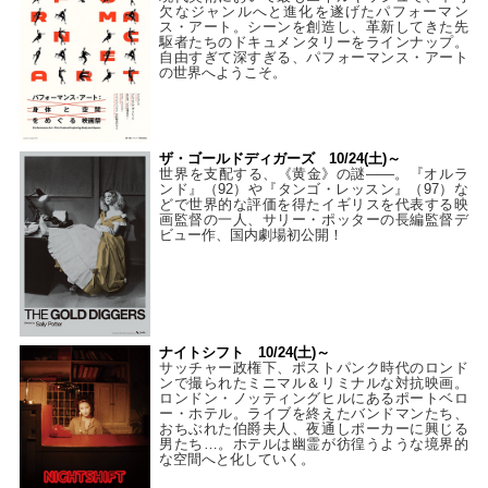
欠なジャンルへと進化を遂げたパフォーマン
ス・アート。シーンを創造し、革新してきた先
駆者たちのドキュメンタリーをラインナップ。
自由すぎて深すぎる、パフォーマンス・アート
の世界へようこそ。
ザ・ゴールドディガーズ 10/24(土)～
世界を支配する、《黄金》の謎――。『オルラ
ンド』（92）や『タンゴ・レッスン』（97）な
どで世界的な評価を得たイギリスを代表する映
画監督の一人、サリー・ポッターの長編監督デ
ビュー作、国内劇場初公開！
ナイトシフト 10/24(土)～
サッチャー政権下、ポストパンク時代のロンド
ンで撮られたミニマル＆リミナルな対抗映画。
ロンドン・ノッティングヒルにあるポートベロ
ー・ホテル。ライブを終えたバンドマンたち、
おちぶれた伯爵夫人、夜通しポーカーに興じる
男たち…。ホテルは幽霊が彷徨うような境界的
な空間へと化していく。