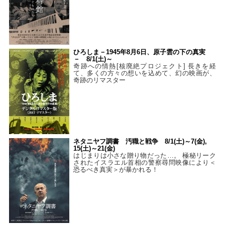
ひろしま－1945年8月6日、原子雲の下の真実
－ 8/1(土)～
奇跡への情熱[核廃絶プロジェクト] 長きを経
て、多くの方々の想いを込めて、幻の映画が、
奇跡のリマスター
ネタニヤフ調書 汚職と戦争 8/1(土)～7(金),
15(土)～21(金)
はじまりは小さな贈り物だった…。 極秘リーク
されたイスラエル首相の警察尋問映像により＜
恐るべき真実＞が暴かれる！