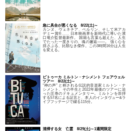
急に具合が悪くなる 8/22(土)～
カンヌ、ヴェネチア、ベルリン、そして米アカ
デミー賞®…… 日本映画界を新時代に導いた濱
口竜介監督最新作。 国籍も言葉も超えた、人生
でたった一度きりの、魂の邂逅――。 強く心を
揺さぶる、比類なき傑作。この3時間16分は人生
を変える。
ビトゥーカ ミルトン・ナシメント フェアウェル
ツアー 8/22(土)～
“神の声” と称される伝説的音楽家ミルトン・ナ
シメント、その半生と2022年最後のツアーに迫
った圧巻のドキュメンタリー。ミルトンを崇拝
する57名による証言と、本人のインタヴュー&ラ
イブフッテージで綴る115分。
清掃する女 亡霊 8/29(土)～1週間限定