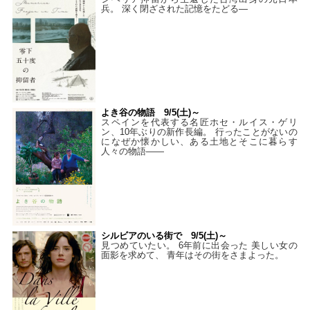
兵。 深く閉ざされた記憶をたどる—
よき谷の物語 9/5(土)～
スペインを代表する名匠ホセ・ルイス・ゲリ
ン、10年ぶりの新作長編。 行ったことがないの
になぜか懐かしい、ある土地とそこに暮らす
人々の物語――
シルビアのいる街で 9/5(土)～
見つめていたい。 6年前に出会った 美しい女の
面影を求めて、 青年はその街をさまよった。