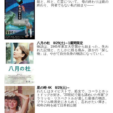
能と、AIと、亡霊について。 母の終わりは娘の
終わり、 何者でもない私の始まり――
八月の杜 8/29(土)～1週間限定
物語は、1945年東京大空襲から始まった。失わ
れた記憶と、たしかに残る痛み。誰かの「探し
物」は、やがて自分自身の物語になっていく。
星の時 4K 8/29(土)～
わたしはタイピストで、処⼥で、コーラとホッ
トドッグが好き。“20世紀で最も謎めいた作家”ク
ラリッセ・リスペクトルが遺した最後の物語。
ブラジル映画史にきらめく、忘れがたい輝き。
40年の時を経て⽇本初公開