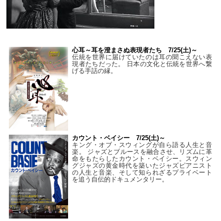
心耳～耳を澄まさぬ表現者たち 7/25(土)～
伝統を世界に届けていたのは耳の聞こえない表
現者たちだった。 日本の文化と伝統を世界へ繋
げる手話の縁。
カウント・ベイシー 7/25(土)～
キング・オブ・スウィングが自ら語る人生と音
楽。 ジャズとブルースを融合させ、リズムに革
命をもたらしたカウント・ベイシー。スウィン
グジャズの黄金時代を築いたジャズピアニスト
の人生と音楽、そして知られざるプライベート
を追う自伝的ドキュメンタリー。