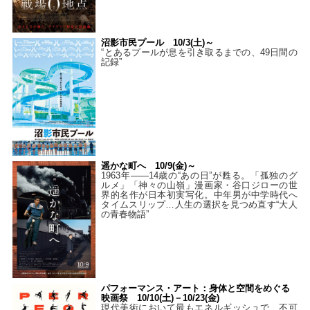
沼影市民プール 10/3(土)～
“とあるプールが息を引き取るまでの、49日間の
記録”
遥かな町へ 10/9(金)～
1963年――14歳の“あの日”が甦る。「孤独のグ
ルメ」「神々の山嶺」漫画家・谷口ジローの世
界的名作が日本初実写化。中年男が中学時代へ
タイムスリップ…人生の選択を見つめ直す“大人
の青春物語”
パフォーマンス・アート：身体と空間をめぐる
映画祭 10/10(土)－10/23(金)
現代美術において最もエネルギッシュで、不可