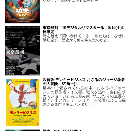
クション×超絶中二病】ムービー！
東京裁判 4Kデジタルリマスター版 8/15(土)1
日限定
時を超えて問いかけてくる… 君たちは、なぜに
繰り返す。歴史から何を学んだのかと。
吹替版 モンキービジネス おさるのジョージ著者
の大冒険 8/15(土)～
世界中で愛されている絵本「おさるのジョー
ジ」の原作者レイ夫妻。戦火を逃れ、自由を求
めてジョージと共に歩み続けたふたりの生涯を
描く、米アカデミーノミネート監督による心揺
さぶる傑作ドキュメンタリー