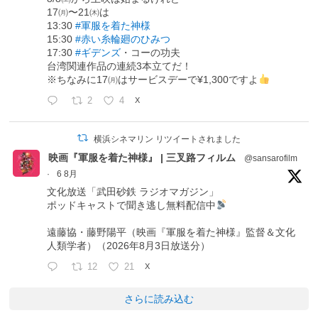
17㈪〜21㈭は
13:30
#軍服を着た神様
15:30
#赤い糸輪廻のひみつ
17:30
#ギデンズ
・コーの功夫
台湾関連作品の連続3本立てだ！
※ちなみに17㈪はサービスデーで¥1,300ですよ
2
4
X
横浜シネマリン リツイートされました
映画『軍服を着た神様』 | 三叉路フィルム
@sansarofilm
·
6 8月
文化放送「武田砂鉄 ラジオマガジン」
ポッドキャストで聞き逃し無料配信中
遠藤協・藤野陽平（映画『軍服を着た神様』監督＆文化
人類学者）（2026年8月3日放送分）
12
21
X
さらに読み込む