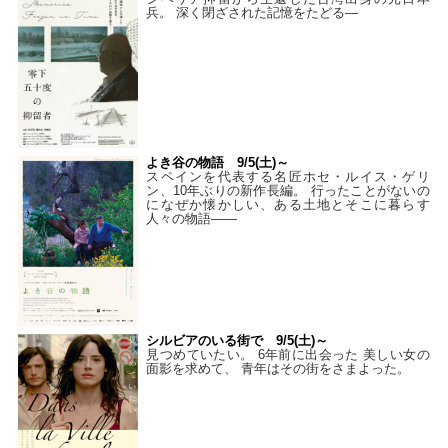
兵。 深く閉ざされた記憶をたどる—
よき谷の物語 9/5(土)～
スペインを代表する名匠ホセ・ルイス・ゲリ
ン、10年ぶりの新作長編。 行ったことがないの
になぜか懐かしい、ある土地とそこに暮らす
人々の物語――
シルビアのいる街で 9/5(土)～
見つめていたい。 6年前に出会った 美しい女の
面影を求めて、 青年はその街をさまよった。