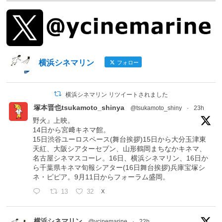
横浜シネマリン
フォロー
横浜シネマリン リツイートされました
塚本晋也tsukamoto_shinya
@tsukamoto_shiny
·
23h
野火』上映。
14日から宮﨑キネマ館。
15日渋谷ユーロスペース(舞台挨拶)15日から大分玉津東
天紅、大阪シアターセブン、山形鶴岡まちなかキネマ、
名古屋シネマスコーレ。16日、横浜シネマリン、16日か
ら千葉県キネマ旬報シアター(16日舞台挨拶)兵庫宝塚シ
ネ・ピピア。9月11日からフォーラム盛岡。
13
32
X
横浜シネマリン
@ycinemarine
·
22h