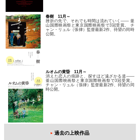
春樹 11月～
挫折の先で、それでも時間は流れていく—— 釜
山国際映画祭と東京国際映画祭で3冠受賞。 チ
ャン・リュル（張律）監督最新2作、待望の同時
公開。
ルオムの黄昏 11月～
消えた恋人の痕跡と、探すほど遠ざかる道——
釜山国際映画祭と東京国際映画祭で3冠受賞。
チャン・リュル（張律）監督最新2作、待望の同
時公開。
過去の上映作品