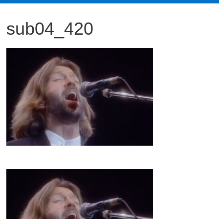
観
sub04_420
た
い
映
画
は
こ
の
街
で