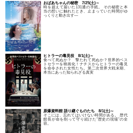
おばあちゃんの秘密 7/25(土)～
時を超えて届いた131通の手紙。 その秘密と本
当の想いに触れたとき、止まっていた時間がゆ
っくりと動き出す―
ヒトラーの毒見役 8/1(土)～
食べて死ぬか？ 撃たれて死ぬか？世界的ベス
トセラーを映画化！ナチスからヒトラーの毒見
を命令された女性たち。第二次世界大戦末期、
本当にあった知られざる真実
原爆資料館 語り継ぐものたち 8/1(土)～
そこには、忘れてはいけない時間がある。 歴代
館長が命を削って守り続けた”歴史の現場”の全
容。