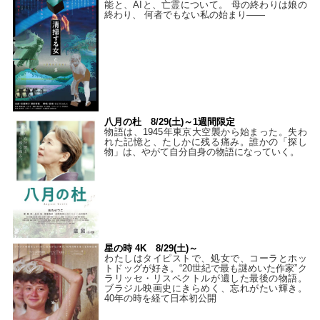
能と、AIと、亡霊について。 母の終わりは娘の
終わり、 何者でもない私の始まり――
八月の杜 8/29(土)～1週間限定
物語は、1945年東京大空襲から始まった。失わ
れた記憶と、たしかに残る痛み。誰かの「探し
物」は、やがて自分自身の物語になっていく。
星の時 4K 8/29(土)～
わたしはタイピストで、処⼥で、コーラとホッ
トドッグが好き。“20世紀で最も謎めいた作家”ク
ラリッセ・リスペクトルが遺した最後の物語。
ブラジル映画史にきらめく、忘れがたい輝き。
40年の時を経て⽇本初公開