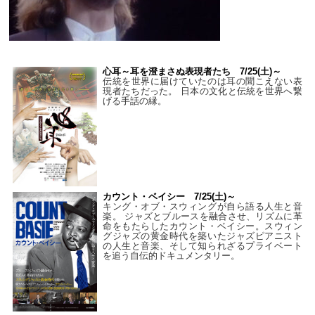
心耳～耳を澄まさぬ表現者たち 7/25(土)～
伝統を世界に届けていたのは耳の聞こえない表
現者たちだった。 日本の文化と伝統を世界へ繋
げる手話の縁。
カウント・ベイシー 7/25(土)～
キング・オブ・スウィングが自ら語る人生と音
楽。 ジャズとブルースを融合させ、リズムに革
命をもたらしたカウント・ベイシー。スウィン
グジャズの黄金時代を築いたジャズピアニスト
の人生と音楽、そして知られざるプライベート
を追う自伝的ドキュメンタリー。