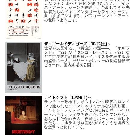
欠なジャンルへと進化を遂げたパフォーマン
ス・アート。シーンを創造し、革新してきた先
駆者たちのドキュメンタリーをラインナップ。
自由すぎて深すぎる、パフォーマンス・アート
の世界へようこそ。
ザ・ゴールドディガーズ 10/24(土)～
世界を支配する、《黄金》の謎――。『オルラ
ンド』（92）や『タンゴ・レッスン』（97）な
どで世界的な評価を得たイギリスを代表する映
画監督の一人、サリー・ポッターの長編監督デ
ビュー作、国内劇場初公開！
ナイトシフト 10/24(土)～
サッチャー政権下、ポストパンク時代のロンド
ンで撮られたミニマル＆リミナルな対抗映画。
ロンドン・ノッティングヒルにあるポートベロ
ー・ホテル。ライブを終えたバンドマンたち、
おちぶれた伯爵夫人、夜通しポーカーに興じる
男たち…。ホテルは幽霊が彷徨うような境界的
な空間へと化していく。