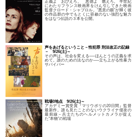
正義よ おびえろ。 悪徳よ 燃えろ。 半世紀
にわたりフランス映画界をけん引してきた映画
監督クロード・シャブロル。“悪意の眼”が輝く彼
の作品群の中でもとくに容赦のない強烈な魅力
をはなつ伝説の３本を公開。
声をあげるということ－性犯罪 刑法改正の記録
－ 9/26(土)～
その声は、社会を変える──ほんとうの正義を求
めて。誰のための法なのか──立ち上がる性暴力
サバイバー
戦場0地点 9/26(土)～
アカデミー賞受賞『マリウポリの20日間』監督
最新作。誰も見たことのないウクライナ侵攻の
最前線－兵士たちのヘルメットカメラが捉え
た“本物”の戦場