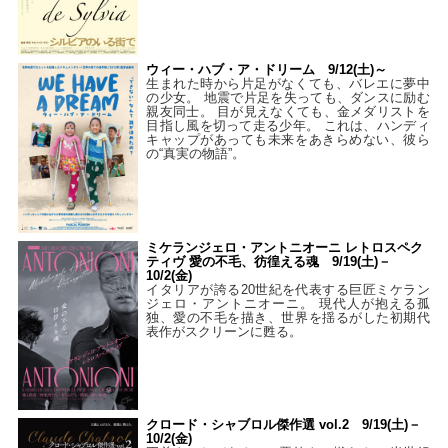
ウィー・ハブ・ア・ドリーム 9/12(土)～
生まれた時から片足がなくても、バレエに夢中
の少女。 地震で片足を失っても、ダンスに励む
親友同士。 目が見えなくても、金メダリストを
目指し風を切って走る少年。 これは、ハンディ
キャップがあっても未来をあきらめない、彼ら
の“真実の物語”。
ミケランジェロ・アントニオーニ レトロスペク
ティヴ 愛の不毛、彷徨える魂 9/19(土)－
10/2(金)
イタリアが誇る20世紀を代表する巨匠ミケラン
ジェロ・アントニオーニ。 現代人が抱える孤
独、愛の不毛を描き、世界を揺るがした初期代
表作がスクリーンに甦る。
クロード・シャブロル傑作選 vol.2 9/19(土)－
10/2(金)