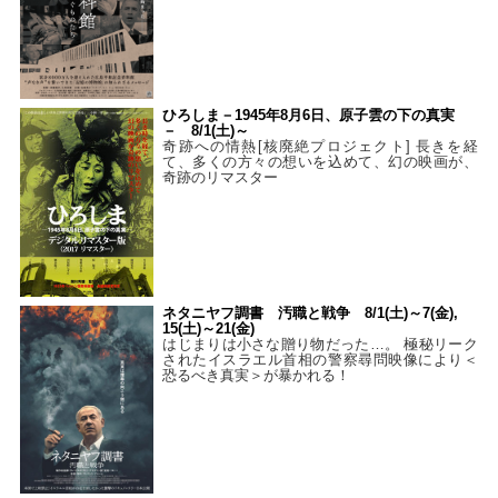
ひろしま－1945年8月6日、原子雲の下の真実
－ 8/1(土)～
奇跡への情熱[核廃絶プロジェクト] 長きを経
て、多くの方々の想いを込めて、幻の映画が、
奇跡のリマスター
ネタニヤフ調書 汚職と戦争 8/1(土)～7(金),
15(土)～21(金)
はじまりは小さな贈り物だった…。 極秘リーク
されたイスラエル首相の警察尋問映像により＜
恐るべき真実＞が暴かれる！