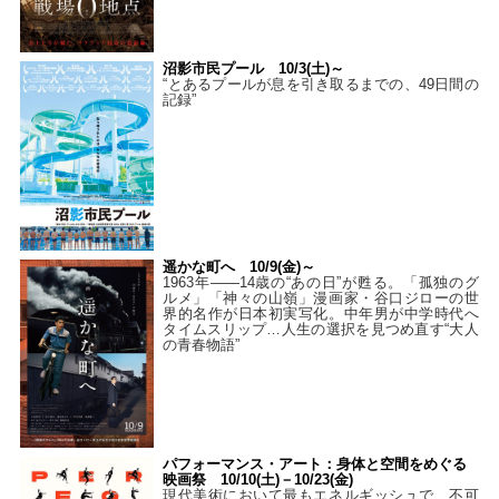
沼影市民プール 10/3(土)～
“とあるプールが息を引き取るまでの、49日間の
記録”
遥かな町へ 10/9(金)～
1963年――14歳の“あの日”が甦る。「孤独のグ
ルメ」「神々の山嶺」漫画家・谷口ジローの世
界的名作が日本初実写化。中年男が中学時代へ
タイムスリップ…人生の選択を見つめ直す“大人
の青春物語”
パフォーマンス・アート：身体と空間をめぐる
映画祭 10/10(土)－10/23(金)
現代美術において最もエネルギッシュで、不可