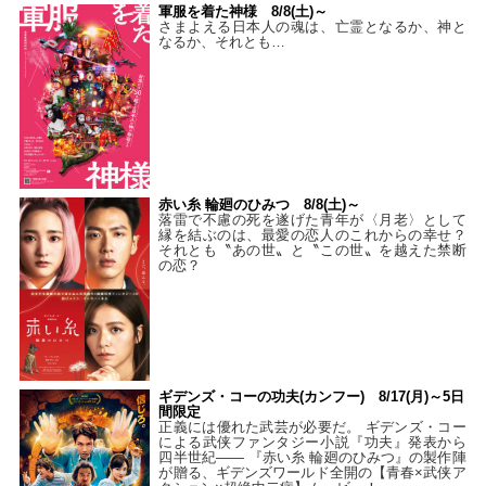
軍服を着た神様 8/8(土)～
さまよえる日本人の魂は、亡霊となるか、神と
なるか、それとも…
赤い糸 輪廻のひみつ 8/8(土)～
落雷で不慮の死を遂げた青年が〈月老〉として
縁を結ぶのは、最愛の恋人のこれからの幸せ？
それとも〝あの世〟と〝この世〟を越えた禁断
の恋？
ギデンズ・コーの功夫(カンフー) 8/17(月)～5日
間限定
正義には優れた武芸が必要だ。 ギデンズ・コー
による武侠ファンタジー小説『功夫』発表から
四半世紀―― 『赤い糸 輪廻のひみつ』の製作陣
が贈る、ギデンズワールド全開の【青春×武侠ア