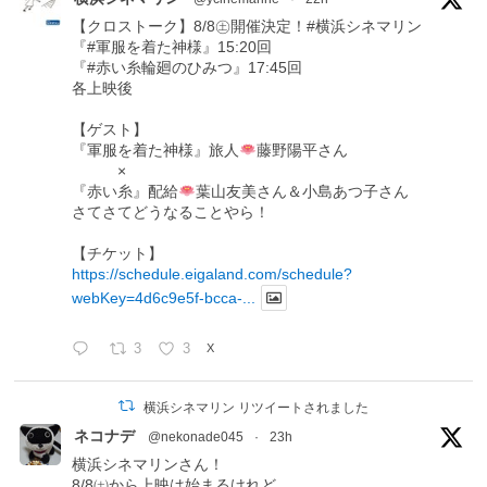
【クロストーク】8/8㊏開催決定！#横浜シネマリン
『#軍服を着た神様』15:20回
『#赤い糸輪廻のひみつ』17:45回
各上映後
【ゲスト】
『軍服を着た神様』旅人
藤野陽平さん
×
『赤い糸』配給
葉山友美さん＆小島あつ子さん
さてさてどうなることやら！
【チケット】
https://schedule.eigaland.com/schedule?
webKey=4d6c9e5f-bcca-...
3
3
X
横浜シネマリン リツイートされました
ネコナデ
@nekonade045
·
23h
横浜シネマリンさん！
8/8㈯から上映は始まるけれど