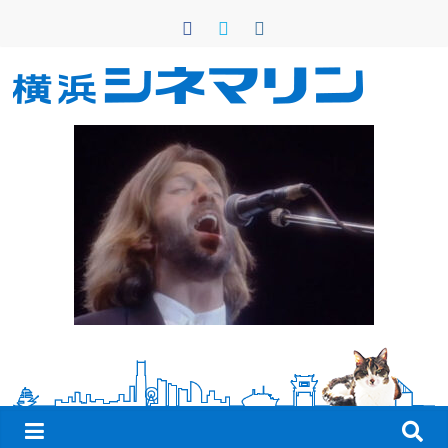
コ
ン
テ
ン
横
ツ
へ
浜
ス
キ
シ
ッ
プ
ネ
マ
リ
ン