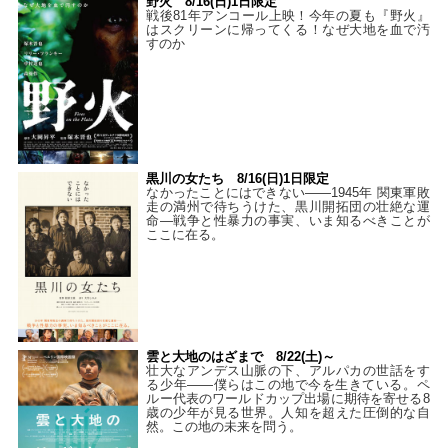
野火 8/16(日)1日限定
戦後81年アンコール上映！今年の夏も『野火』
はスクリーンに帰ってくる！なぜ大地を血で汚
すのか
黒川の女たち 8/16(日)1日限定
なかったことにはできない——1945年 関東軍敗
走の満州で待ちうけた、黒川開拓団の壮絶な運
命―戦争と性暴力の事実、いま知るべきことが
ここに在る。
雲と大地のはざまで 8/22(土)～
壮大なアンデス山脈の下、アルパカの世話をす
る少年――僕らはこの地で今を生きている。ペ
ルー代表のワールドカップ出場に期待を寄せる8
歳の少年が見る世界。人知を超えた圧倒的な自
然。この地の未来を問う。