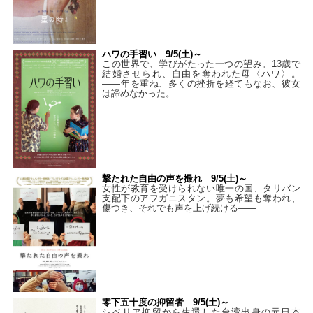
ハワの手習い 9/5(土)～
この世界で、学びがたった一つの望み。13歳で
結婚させられ、自由を奪われた母〈ハワ〉。
——年を重ね、多くの挫折を経てもなお、彼女
は諦めなかった。
撃たれた自由の声を撮れ 9/5(土)～
女性が教育を受けられない唯一の国、タリバン
支配下のアフガニスタン。夢も希望も奪われ、
傷つき、それでも声を上げ続ける——
零下五十度の抑留者 9/5(土)～
シベリア抑留から生還した台湾出身の元日本