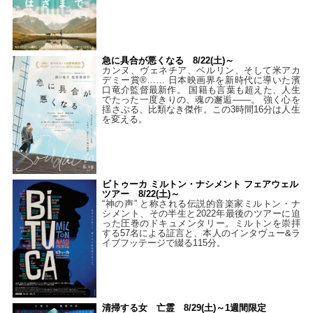
急に具合が悪くなる 8/22(土)～
カンヌ、ヴェネチア、ベルリン、そして米アカ
デミー賞®…… 日本映画界を新時代に導いた濱
口竜介監督最新作。 国籍も言葉も超えた、人生
でたった一度きりの、魂の邂逅――。 強く心を
揺さぶる、比類なき傑作。この3時間16分は人生
を変える。
ビトゥーカ ミルトン・ナシメント フェアウェル
ツアー 8/22(土)～
“神の声” と称される伝説的音楽家ミルトン・ナ
シメント、その半生と2022年最後のツアーに迫
った圧巻のドキュメンタリー。ミルトンを崇拝
する57名による証言と、本人のインタヴュー&ラ
イブフッテージで綴る115分。
清掃する女 亡霊 8/29(土)～1週間限定