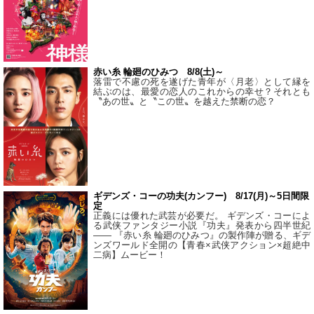
赤い糸 輪廻のひみつ 8/8(土)～
落雷で不慮の死を遂げた青年が〈月老〉として縁を
結ぶのは、最愛の恋人のこれからの幸せ？それとも
〝あの世〟と〝この世〟を越えた禁断の恋？
ギデンズ・コーの功夫(カンフー) 8/17(月)～5日間限
定
正義には優れた武芸が必要だ。 ギデンズ・コーによ
る武侠ファンタジー小説『功夫』発表から四半世紀
―― 『赤い糸 輪廻のひみつ』の製作陣が贈る、ギデ
ンズワールド全開の【青春×武侠アクション×超絶中
二病】ムービー！