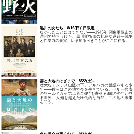
黒川の女たち 8/16(日)1日限定
なかったことにはできない——1945年 関東軍敗走の
満州で待ちうけた、黒川開拓団の壮絶な運命―戦争
と性暴力の事実、いま知るべきことがここに在る。
雲と大地のはざまで 8/22(土)～
壮大なアンデス山脈の下、アルパカの世話をする少
年――僕らはこの地で今を生きている。ペルー代表
のワールドカップ出場に期待を寄せる8歳の少年が見
る世界。人知を超えた圧倒的な自然。この地の未来
を問う。