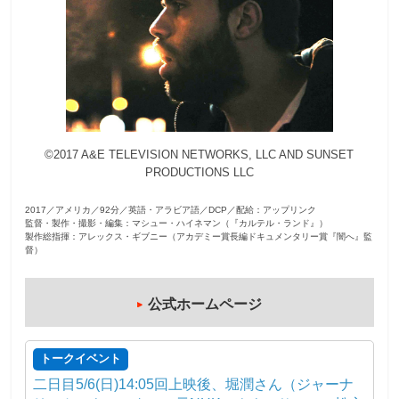
観
た
い
映
画
は
©2017 A&E TELEVISION NETWORKS, LLC AND SUNSET
こ
PRODUCTIONS LLC
の
街
2017／アメリカ／92分／英語・アラビア語／DCP／配給：アップリンク
で
監督・製作・撮影・編集：マシュー・ハイネマン（『カルテル・ランド』）
製作総指揮：アレックス・ギブニー（アカデミー賞長編ドキュメンタリー賞『闇へ』監
督）
公式ホームページ
トークイベント
二日目5/6(日)14:05回上映後、堀潤さん（ジャーナ