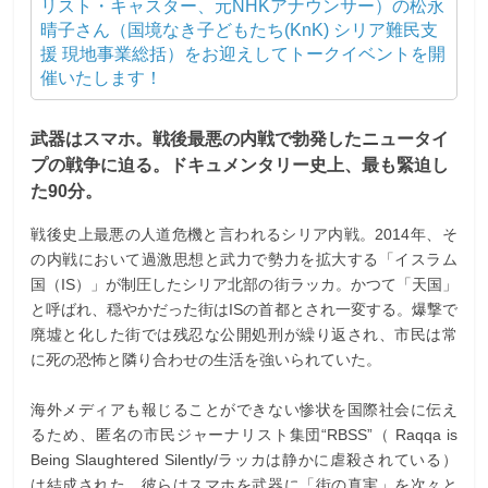
リスト・キャスター、元NHKアナウンサー）の松永
晴子さん（国境なき子どもたち(KnK) シリア難民支
援 現地事業総括）をお迎えしてトークイベントを開
催いたします！
武器はスマホ。戦後最悪の内戦で勃発したニュータイ
プの戦争に迫る。ドキュメンタリー史上、最も緊迫し
た90分。
戦後史上最悪の人道危機と言われるシリア内戦。2014年、そ
の内戦において過激思想と武力で勢力を拡大する「イスラム
国（IS）」が制圧したシリア北部の街ラッカ。かつて「天国」
と呼ばれ、穏やかだった街はISの首都とされ一変する。爆撃で
廃墟と化した街では残忍な公開処刑が繰り返され、市民は常
に死の恐怖と隣り合わせの生活を強いられていた。
海外メディアも報じることができない惨状を国際社会に伝え
るため、匿名の市民ジャーナリスト集団“RBSS”（ Raqqa is
Being Slaughtered Silently/ラッカは静かに虐殺されている）
は結成された。彼らはスマホを武器に「街の真実」を次々と