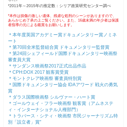
*2011年～2015年の推定数：シリア政策研究センター調べ
*本作は損傷の激しい遺体、残虐な処刑のシーンがありますので、
あらかじめ了承の上ご覧ください。また、16歳未満の年少者は保護
者指導の元による鑑賞をお願いします。
＊本年度英国アカデミー賞ドキュメンタリー賞ノミネ
ート
＊第70回全米監督組合賞 ドキュメンタリー監督賞
＊第24回シェフィールド国際ドキュメンタリー映画祭
審査員大賞
＊サンダンス映画祭2017正式出品作品
＊CPH:DOX 2017 観客賞受賞
＊モントクレア映画祭 審査員特別賞
＊国際ドキュメンタリー協会 IDAアワード 戦火の勇気
賞
＊ダラス国際映画祭 シルヴァー・ハート賞
＊ゴールウェイ・フラー映画祭 観客賞（アムネステ
ィ・インターナショナル人権部門）
＊トラバース・シティ・映画祭 市民ジャーナリズム特
別「設立者」賞”