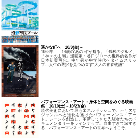
遥かな町へ 10/9(金)～
1963年――14歳の“あの日”が甦る。「孤独のグルメ」
「神々の山嶺」漫画家・谷口ジローの世界的名作が
日本初実写化。中年男が中学時代へタイムスリッ
プ…人生の選択を見つめ直す“大人の青春物語”
パフォーマンス・アート：身体と空間をめぐる映画
祭 10/10(土)－10/23(金)
現代美術において最もエネルギッシュで、不可欠な
ジャンルへと進化を遂げたパフォーマンス・アー
ト。シーンを創造し、革新してきた先駆者たちのド
キュメンタリーをラインナップ。自由すぎて深すぎ
る、パフォーマンス・アートの世界へようこそ。