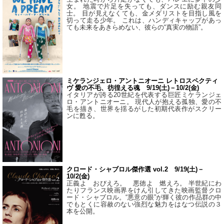
女。 地震で片足を失っても、ダンスに励む親友同
士。 目が見えなくても、金メダリストを目指し風を
切って走る少年。 これは、ハンディキャップがあっ
ても未来をあきらめない、彼らの“真実の物語”。
ミケランジェロ・アントニオーニ レトロスペクティ
ヴ 愛の不毛、彷徨える魂 9/19(土)－10/2(金)
イタリアが誇る20世紀を代表する巨匠ミケランジェ
ロ・アントニオーニ。 現代人が抱える孤独、愛の不
毛を描き、世界を揺るがした初期代表作がスクリー
ンに甦る。
クロード・シャブロル傑作選 vol.2 9/19(土)－
10/2(金)
正義よ おびえろ。 悪徳よ 燃えろ。 半世紀にわ
たりフランス映画界をけん引してきた映画監督クロ
ード・シャブロル。“悪意の眼”が輝く彼の作品群の中
でもとくに容赦のない強烈な魅力をはなつ伝説の３
本を公開。