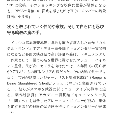
SNSに投稿、そのショッキングな映像に世界が騒然となる
も、RBSSの発信力に脅威を感じたISは直ぐにメンバーの暗殺
計画に乗り出す――。
次々と殺されていく仲間や家族。そして自らにも忍び
寄る暗殺の魔の手。
「メキシコ麻薬密売地帯に危険を顧みず潜入した前作『カル
テル・ランド』でアカデミー賞長編ドキュメンタリー賞候補
になるなど各国の映画祭で高い評価を受け、ドキュメンタリ
ー作家として一躍その名を世界に轟かせたマシュー・ハイネ
マン監督。彼が次にカメラを向けたのは、５年間での死亡者
が47万人*にものぼるシリア内戦だった。その内戦で兵士では
なく、市民が結成したジャーナリスト集団“RBSS”（Raqqa is
Being Slaughtered Silently/ラッカは静かに虐殺されてい
る）。彼らがスマホを武器に闘うニュータイプの戦争に迫
る。製作総指揮にアカデミー賞長編ドキュメンタリー賞
『「闇」へ』を監督したアレックス・ギブニーが務め、想像
を絶するほどの極限の緊迫感を持つドキュメンタリーが完成
した。