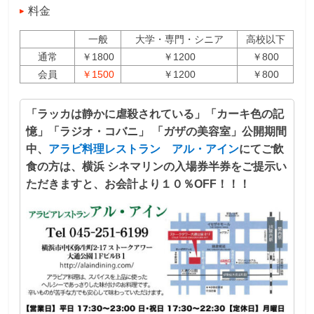
料金
一般
大学・専門・シニア
高校以下
通常
￥1800
￥1200
￥800
会員
￥1500
￥1200
￥800
「ラッカは静かに虐殺されている」「カーキ色の記
憶」「ラジオ・コバニ」 「ガザの美容室」公開期間
中、
アラビ料理レストラン アル・アイン
にてご飲
食の方は、横浜 シネマリンの入場券半券をご提示い
ただきますと、お会計より１０％OFF！！！