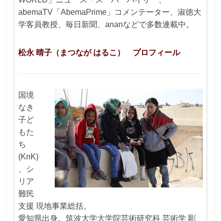
abemaTV「AbemaPrime」コメンテーター、淑徳大
学客員教授、毎日新聞、ananなどで多数連載中。
松永 晴子（まつなが はるこ） プロフィール
国境
なき
子ど
もた
ち
(KnK)
、シ
リア
難民
支援 現地事業総括。
愛知県出身。筑波大学大学院芸術研究科 芸術学 彫