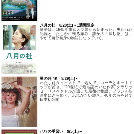
八月の杜 8/29(土)～1週間限定
物語は、1945年東京大空襲から始まった。失われた
記憶と、たしかに残る痛み。誰かの「探し物」は、
やがて自分自身の物語になっていく。
星の時 4K 8/29(土)～
わたしはタイピストで、処⼥で、コーラとホットド
ッグが好き。“20世紀で最も謎めいた作家”クラリッ
セ・リスペクトルが遺した最後の物語。ブラジル映
画史にきらめく、忘れがたい輝き。40年の時を経て
⽇本初公開
ハワの手習い 9/5(土)～