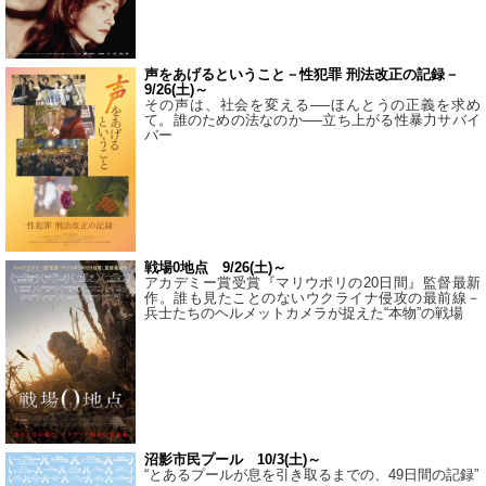
声をあげるということ－性犯罪 刑法改正の記録－
9/26(土)～
その声は、社会を変える──ほんとうの正義を求め
て。誰のための法なのか──立ち上がる性暴力サバイ
バー
戦場0地点 9/26(土)～
アカデミー賞受賞『マリウポリの20日間』監督最新
作。誰も見たことのないウクライナ侵攻の最前線－
兵士たちのヘルメットカメラが捉えた“本物”の戦場
沼影市民プール 10/3(土)～
“とあるプールが息を引き取るまでの、49日間の記録”