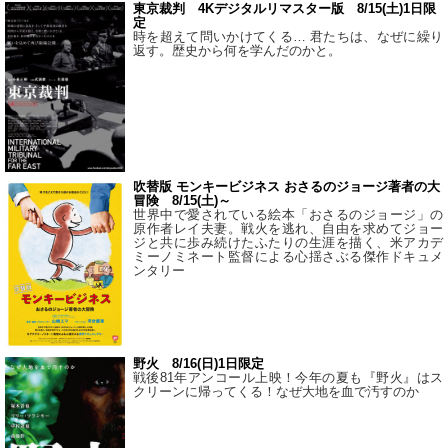
東京裁判 4Kデジタルリマスター版 8/15(土)1日限
定
時を超えて問いかけてくる… 君たちは、なぜに繰り
返す。歴史から何を学んだのかと。
吹替版 モンキービジネス おさるのジョージ著者の大
冒険 8/15(土)～
世界中で愛されている絵本「おさるのジョージ」の
原作者レイ夫妻。戦火を逃れ、自由を求めてジョー
ジと共に歩み続けたふたりの生涯を描く、米アカデ
ミーノミネート監督による心揺さぶる傑作ドキュメ
ンタリー
野火 8/16(日)1日限定
戦後81年アンコール上映！今年の夏も『野火』はス
クリーンに帰ってくる！なぜ大地を血で汚すのか