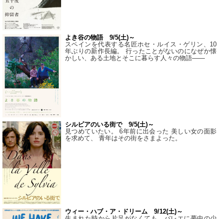
よき谷の物語 9/5(土)～
スペインを代表する名匠ホセ・ルイス・ゲリン、10
年ぶりの新作長編。 行ったことがないのになぜか懐
かしい、ある土地とそこに暮らす人々の物語――
シルビアのいる街で 9/5(土)～
見つめていたい。 6年前に出会った 美しい女の面影
を求めて、 青年はその街をさまよった。
ウィー・ハブ・ア・ドリーム 9/12(土)～
生まれた時から片足がなくても、バレエに夢中の少