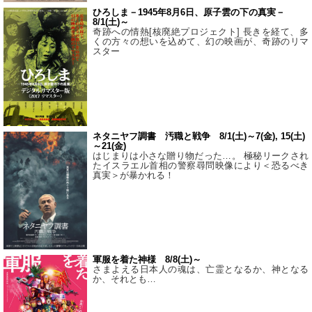
ひろしま－1945年8月6日、原子雲の下の真実－
8/1(土)～
奇跡への情熱[核廃絶プロジェクト] 長きを経て、多
くの方々の想いを込めて、幻の映画が、奇跡のリマ
スター
ネタニヤフ調書 汚職と戦争 8/1(土)～7(金), 15(土)
～21(金)
はじまりは小さな贈り物だった…。 極秘リークされ
たイスラエル首相の警察尋問映像により＜恐るべき
真実＞が暴かれる！
軍服を着た神様 8/8(土)～
さまよえる日本人の魂は、亡霊となるか、神となる
か、それとも…