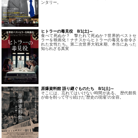
ンタリー。
ヒトラーの毒見役 8/1(土)～
食べて死ぬか？ 撃たれて死ぬか？世界的ベストセ
ラーを映画化！ナチスからヒトラーの毒見を命令さ
れた女性たち。第二次世界大戦末期、本当にあった
知られざる真実
原爆資料館 語り継ぐものたち 8/1(土)～
そこには、忘れてはいけない時間がある。 歴代館長
が命を削って守り続けた”歴史の現場”の全容。