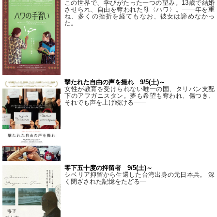
この世界で、学びがたった一つの望み。13歳で結婚
させられ、自由を奪われた母〈ハワ〉。——年を重
ね、多くの挫折を経てもなお、彼女は諦めなかっ
た。
撃たれた自由の声を撮れ 9/5(土)～
女性が教育を受けられない唯一の国、タリバン支配
下のアフガニスタン。夢も希望も奪われ、傷つき、
それでも声を上げ続ける——
零下五十度の抑留者 9/5(土)～
シベリア抑留から生還した台湾出身の元日本兵。 深
く閉ざされた記憶をたどる—