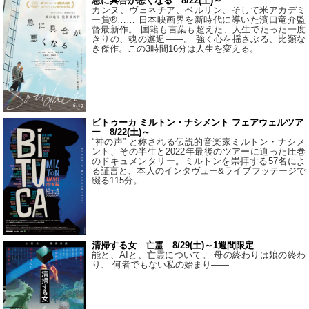
急に具合が悪くなる 8/22(土)～
カンヌ、ヴェネチア、ベルリン、そして米アカデミ
ー賞®…… 日本映画界を新時代に導いた濱口竜介監
督最新作。 国籍も言葉も超えた、人生でたった一度
きりの、魂の邂逅――。 強く心を揺さぶる、比類な
き傑作。この3時間16分は人生を変える。
ビトゥーカ ミルトン・ナシメント フェアウェルツア
ー 8/22(土)～
“神の声” と称される伝説的音楽家ミルトン・ナシメ
ント、その半生と2022年最後のツアーに迫った圧巻
のドキュメンタリー。ミルトンを崇拝する57名によ
る証言と、本人のインタヴュー&ライブフッテージで
綴る115分。
清掃する女 亡霊 8/29(土)～1週間限定
能と、AIと、亡霊について。 母の終わりは娘の終わ
り、 何者でもない私の始まり――