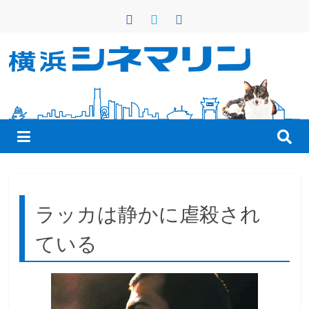
コ
ン
テ
ン
横
ツ
へ
浜
ス
キ
シ
ッ
プ
ネ
ラッカは静かに虐殺され
マ
ている
リ
ン