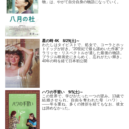
物」は、やがて自分自身の物語になっていく。
星の時 4K 8/29(土)～
わたしはタイピストで、処⼥で、コーラとホッ
トドッグが好き。“20世紀で最も謎めいた作家”ク
ラリッセ・リスペクトルが遺した最後の物語。
ブラジル映画史にきらめく、忘れがたい輝き。
40年の時を経て⽇本初公開
ハワの手習い 9/5(土)～
この世界で、学びがたった一つの望み。13歳で
結婚させられ、自由を奪われた母〈ハワ〉。
——年を重ね、多くの挫折を経てもなお、彼女
は諦めなかった。