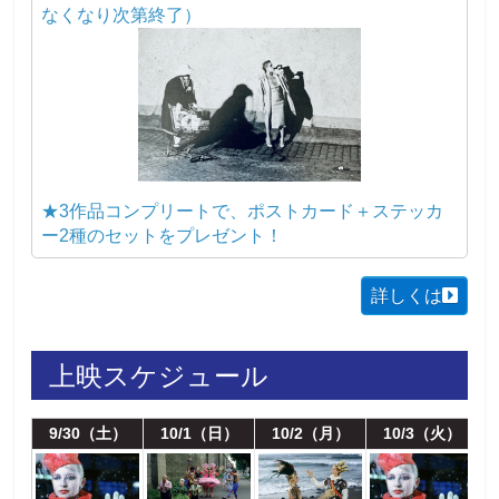
なくなり次第終了）
★3作品コンプリートで、ポストカード＋ステッカ
ー2種のセットをプレゼント！
詳しくは
上映スケジュール
9/30（土）
10/1（日）
10/2（月）
10/3（火）