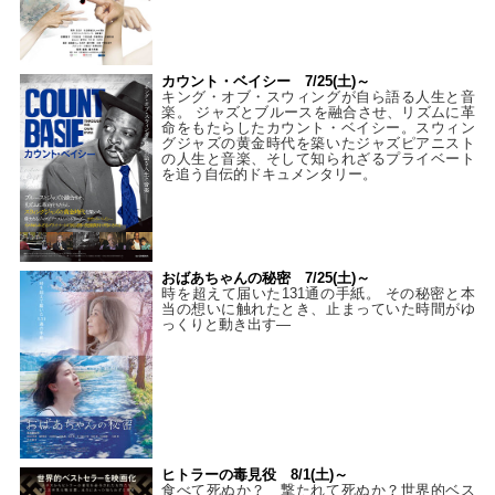
カウント・ベイシー 7/25(土)～
キング・オブ・スウィングが自ら語る人生と音
楽。 ジャズとブルースを融合させ、リズムに革
命をもたらしたカウント・ベイシー。スウィン
グジャズの黄金時代を築いたジャズピアニスト
の人生と音楽、そして知られざるプライベート
を追う自伝的ドキュメンタリー。
おばあちゃんの秘密 7/25(土)～
時を超えて届いた131通の手紙。 その秘密と本
当の想いに触れたとき、止まっていた時間がゆ
っくりと動き出す―
ヒトラーの毒見役 8/1(土)～
食べて死ぬか？ 撃たれて死ぬか？世界的ベス