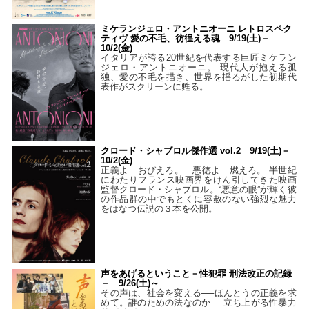
ミケランジェロ・アントニオーニ レトロスペク
ティヴ 愛の不毛、彷徨える魂 9/19(土)－
10/2(金)
イタリアが誇る20世紀を代表する巨匠ミケラン
ジェロ・アントニオーニ。 現代人が抱える孤
独、愛の不毛を描き、世界を揺るがした初期代
表作がスクリーンに甦る。
クロード・シャブロル傑作選 vol.2 9/19(土)－
10/2(金)
正義よ おびえろ。 悪徳よ 燃えろ。 半世紀
にわたりフランス映画界をけん引してきた映画
監督クロード・シャブロル。“悪意の眼”が輝く彼
の作品群の中でもとくに容赦のない強烈な魅力
をはなつ伝説の３本を公開。
声をあげるということ－性犯罪 刑法改正の記録
－ 9/26(土)～
その声は、社会を変える──ほんとうの正義を求
めて。誰のための法なのか──立ち上がる性暴力