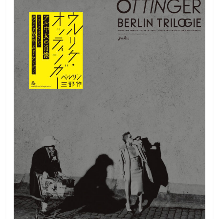
観
た
い
映
画
は
こ
の
街
で