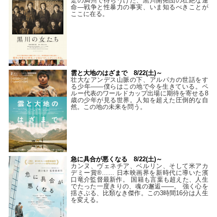
走の満州で待ちうけた、黒川開拓団の壮絶な運
命―戦争と性暴力の事実、いま知るべきことが
ここに在る。
雲と大地のはざまで 8/22(土)～
壮大なアンデス山脈の下、アルパカの世話をす
る少年――僕らはこの地で今を生きている。ペ
ルー代表のワールドカップ出場に期待を寄せる8
歳の少年が見る世界。人知を超えた圧倒的な自
然。この地の未来を問う。
急に具合が悪くなる 8/22(土)～
カンヌ、ヴェネチア、ベルリン、そして米アカ
デミー賞®…… 日本映画界を新時代に導いた濱
口竜介監督最新作。 国籍も言葉も超えた、人生
でたった一度きりの、魂の邂逅――。 強く心を
揺さぶる、比類なき傑作。この3時間16分は人生
を変える。