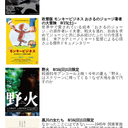
吹替版 モンキービジネス おさるのジョージ著者
の大冒険 8/15(土)～
世界中で愛されている絵本「おさるのジョー
ジ」の原作者レイ夫妻。戦火を逃れ、自由を求
めてジョージと共に歩み続けたふたりの生涯を
描く、米アカデミーノミネート監督による心揺
さぶる傑作ドキュメンタリー
野火 8/16(日)1日限定
戦後81年アンコール上映！今年の夏も『野火』
はスクリーンに帰ってくる！なぜ大地を血で汚
すのか
黒川の女たち 8/16(日)1日限定
なかったことにはできない——1945年 関東軍敗