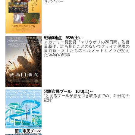
サバイバー
戦場0地点 9/26(土)～
アカデミー賞受賞『マリウポリの20日間』監督
最新作。誰も見たことのないウクライナ侵攻の
最前線－兵士たちのヘルメットカメラが捉え
た“本物”の戦場
沼影市民プール 10/3(土)～
“とあるプールが息を引き取るまでの、49日間の
記録”