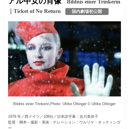
アル中⼥の肖像
Bildnis einer Trinkerin
｜Ticket of No Return
国内劇場初公開
Bildnis einer Trinkerin,Photo: Ulrike Ottinger © Ulrike Ottinger
1979 年／西ドイツ／108分／日本語字幕：吉川美奈子
監督・脚本・撮影・美術・ナレーション：ウルリケ・オッティンガ
ー