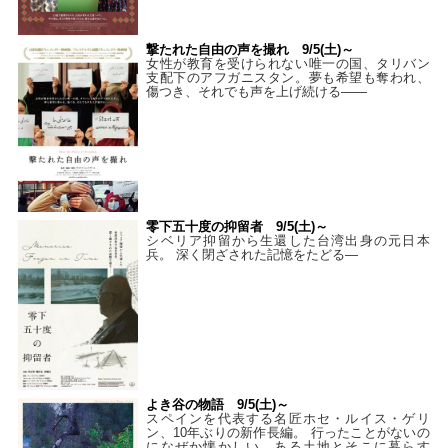
撃たれた自由の声を撮れ 9/5(土)～
女性が教育を受けられない唯一の国、タリバン
支配下のアフガニスタン。夢も希望も奪われ、
傷つき、それでも声を上げ続ける——
零下五十度の抑留者 9/5(土)～
シベリア抑留から生還した台湾出身の元日本
兵。 深く閉ざされた記憶をたどる—
よき谷の物語 9/5(土)～
スペインを代表する名匠ホセ・ルイス・ゲリ
ン、10年ぶりの新作長編。 行ったことがないの
になぜか懐かしい、ある土地とそこに暮らす