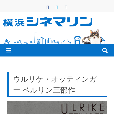
コ
ン
テ
ン
横
ツ
へ
浜
ス
キ
シ
ッ
プ
ネ
ウルリケ・オッティンガ
マ
ー ベルリン三部作
リ
ン