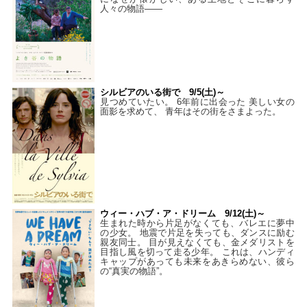
人々の物語――
シルビアのいる街で 9/5(土)～
見つめていたい。 6年前に出会った 美しい女の
面影を求めて、 青年はその街をさまよった。
ウィー・ハブ・ア・ドリーム 9/12(土)～
生まれた時から片足がなくても、バレエに夢中
の少女。 地震で片足を失っても、ダンスに励む
親友同士。 目が見えなくても、金メダリストを
目指し風を切って走る少年。 これは、ハンディ
キャップがあっても未来をあきらめない、彼ら
の“真実の物語”。