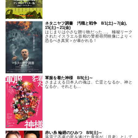
ネタニヤフ調書 汚職と戦争 8/1(土)～7(金),
15(土)～21(金)
はじまりは小さな贈り物だった…。 極秘リーク
されたイスラエル首相の警察尋問映像により＜
恐るべき真実＞が暴かれる！
軍服を着た神様 8/8(土)～
さまよえる日本人の魂は、亡霊となるか、神と
なるか、それとも…
赤い糸 輪廻のひみつ 8/8(土)～
落雷で不慮の死を遂げた青年が〈月老〉として