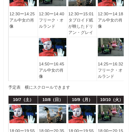
12:30ー14:25
12:30ー14:40
12:30ー15:01
12:30ー14:18
1
アル中⼥の肖
フリーク・オ
タブロイド紙
アル中⼥の肖
ア
像
ルランド
が映したドリ
像
像
アン・グレイ
14:50ー16:45
14:25ー16:32
アル中⼥の肖
フリーク・オ
像
ルランド
予定表 横にスクロールできます
10/7（土）
10/8（日）
10/9（月）
10/10（火）
18:00ー19:55
18:00ー20:35
18:00ー19:55
18:00ー20:15