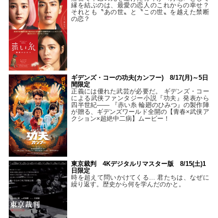
縁を結ぶのは、最愛の恋人のこれからの幸せ？
それとも〝あの世〟と〝この世〟を越えた禁断
の恋？
ギデンズ・コーの功夫(カンフー) 8/17(月)～5日
間限定
正義には優れた武芸が必要だ。 ギデンズ・コー
による武侠ファンタジー小説『功夫』発表から
四半世紀―― 『赤い糸 輪廻のひみつ』の製作陣
が贈る、ギデンズワールド全開の【青春×武侠ア
クション×超絶中二病】ムービー！
東京裁判 4Kデジタルリマスター版 8/15(土)1
日限定
時を超えて問いかけてくる… 君たちは、なぜに
繰り返す。歴史から何を学んだのかと。