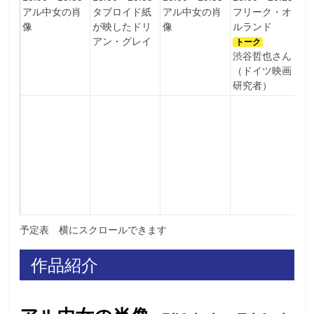
アル中⼥の肖
タブロイド紙
アル中⼥の肖
フリーク・オ
像
が映したドリ
像
ルランド
アン・グレイ
トーク
渋谷哲也さん
（ドイツ映画
研究者）
2
ア
像
予定表 横にスクロールできます
作品紹介