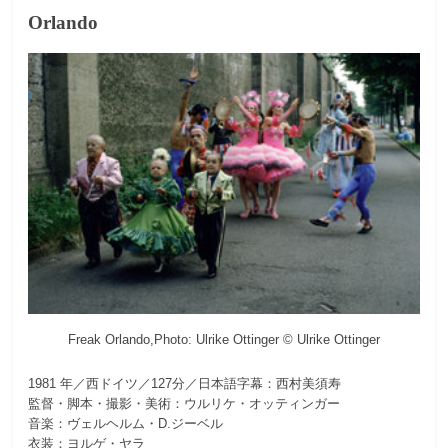
Orlando
Freak Orlando,Photo: Ulrike Ottinger © Ulrike Ottinger
1981 年／西ドイツ／127分／日本語字幕：西村美須寿
監督・脚本・撮影・美術：ウルリケ・オッティンガー
音楽：ヴェルヘルム・D.ジーベル
衣装：ヨルゲ・ヤラ