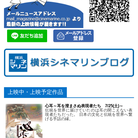
上映中・上映予定作品
心耳～耳を澄まさぬ表現者たち 7/25(土)～
伝統を世界に届けていたのは耳の聞こえない表
現者たちだった。 日本の文化と伝統を世界へ繋
げる手話の縁。