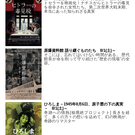
トセラーを映画化！ナチスからヒトラーの毒見
を命令された女性たち。第二次世界大戦末期、
本当にあった知られざる真実
原爆資料館 語り継ぐものたち 8/1(土)～
そこには、忘れてはいけない時間がある。 歴代
館長が命を削って守り続けた”歴史の現場”の全
容。
ひろしま－1945年8月6日、原子雲の下の真実
－ 8/1(土)～
奇跡への情熱[核廃絶プロジェクト] 長きを経
て、多くの方々の想いを込めて、幻の映画が、
奇跡のリマスター