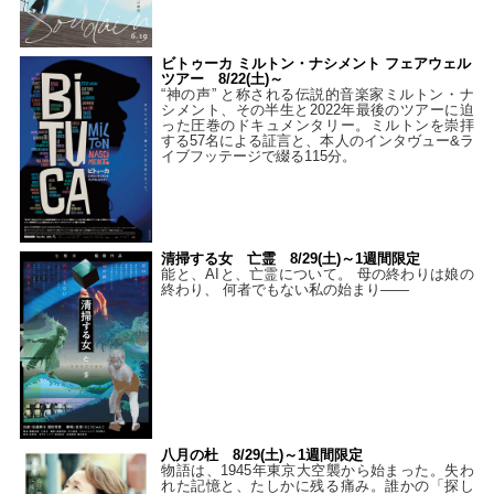
ビトゥーカ ミルトン・ナシメント フェアウェル
ツアー 8/22(土)～
“神の声” と称される伝説的音楽家ミルトン・ナ
シメント、その半生と2022年最後のツアーに迫
った圧巻のドキュメンタリー。ミルトンを崇拝
する57名による証言と、本人のインタヴュー&ラ
イブフッテージで綴る115分。
清掃する女 亡霊 8/29(土)～1週間限定
能と、AIと、亡霊について。 母の終わりは娘の
終わり、 何者でもない私の始まり――
八月の杜 8/29(土)～1週間限定
物語は、1945年東京大空襲から始まった。失わ
れた記憶と、たしかに残る痛み。誰かの「探し