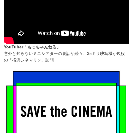
YouTuber「もっちゃんねる」
意外と知らないミニシアターの裏話が続々…35ミリ映写機が現役
の「横浜シネマリン」訪問