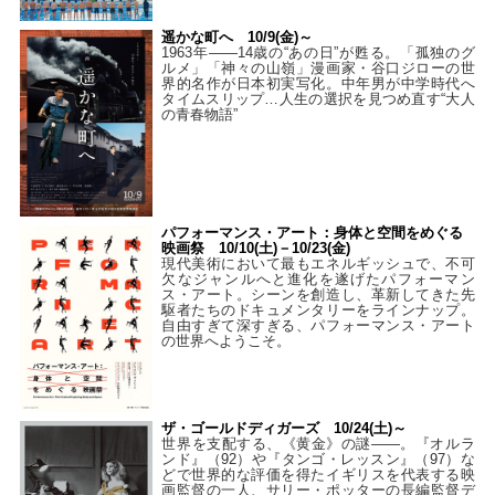
遥かな町へ 10/9(金)～
1963年――14歳の“あの日”が甦る。「孤独のグ
ルメ」「神々の山嶺」漫画家・谷口ジローの世
界的名作が日本初実写化。中年男が中学時代へ
タイムスリップ…人生の選択を見つめ直す“大人
の青春物語”
パフォーマンス・アート：身体と空間をめぐる
映画祭 10/10(土)－10/23(金)
現代美術において最もエネルギッシュで、不可
欠なジャンルへと進化を遂げたパフォーマン
ス・アート。シーンを創造し、革新してきた先
駆者たちのドキュメンタリーをラインナップ。
自由すぎて深すぎる、パフォーマンス・アート
の世界へようこそ。
ザ・ゴールドディガーズ 10/24(土)～
世界を支配する、《黄金》の謎――。『オルラ
ンド』（92）や『タンゴ・レッスン』（97）な
どで世界的な評価を得たイギリスを代表する映
画監督の一人、サリー・ポッターの長編監督デ