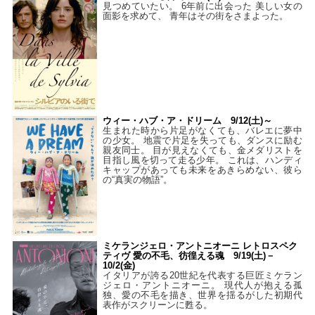
見つめていたい。 6年前に出会った 美しい女の
面影を求めて、 青年はその街をさまよった。
ウィー・ハブ・ア・ドリーム 9/12(土)～
生まれた時から片足がなくても、バレエに夢中
の少女。 地震で片足を失っても、ダンスに励む
親友同士。 目が見えなくても、金メダリストを
目指し風を切って走る少年。 これは、ハンディ
キャップがあっても未来をあきらめない、彼ら
の“真実の物語”。
ミケランジェロ・アントニオーニ レトロスペク
ティヴ 愛の不毛、彷徨える魂 9/19(土)－
10/2(金)
イタリアが誇る20世紀を代表する巨匠ミケラン
ジェロ・アントニオーニ。 現代人が抱える孤
独、愛の不毛を描き、世界を揺るがした初期代
表作がスクリーンに甦る。