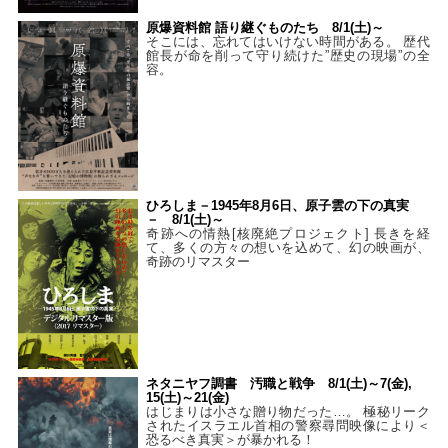
原爆資料館 語り継ぐものたち 8/1(土)～
そこには、忘れてはいけない時間がある。 歴代
館長が命を削って守り続けた”歴史の現場”の全
容。
ひろしま－1945年8月6日、原子雲の下の真実
－ 8/1(土)～
奇跡への情熱[核廃絶プロジェクト] 長きを経
て、多くの方々の想いを込めて、幻の映画が、
奇跡のリマスター
ネタニヤフ調書 汚職と戦争 8/1(土)～7(金),
15(土)～21(金)
はじまりは小さな贈り物だった…。 極秘リーク
されたイスラエル首相の警察尋問映像により＜
恐るべき真実＞が暴かれる！