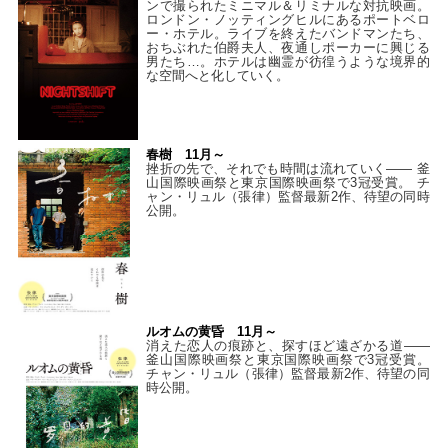
ンで撮られたミニマル＆リミナルな対抗映画。
ロンドン・ノッティングヒルにあるポートベロ
ー・ホテル。ライブを終えたバンドマンたち、
おちぶれた伯爵夫人、夜通しポーカーに興じる
男たち…。ホテルは幽霊が彷徨うような境界的
な空間へと化していく。
春樹 11月～
挫折の先で、それでも時間は流れていく—— 釜
山国際映画祭と東京国際映画祭で3冠受賞。 チ
ャン・リュル（張律）監督最新2作、待望の同時
公開。
ルオムの黄昏 11月～
消えた恋人の痕跡と、探すほど遠ざかる道——
釜山国際映画祭と東京国際映画祭で3冠受賞。
チャン・リュル（張律）監督最新2作、待望の同
時公開。