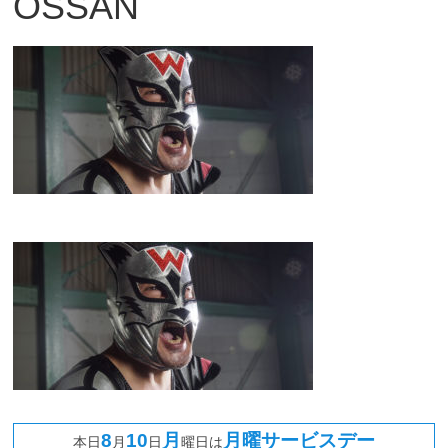
OSSAN
観
た
い
映
画
は
こ
の
街
で
8
10
月
月曜サービスデー
本日
月
日
曜日は