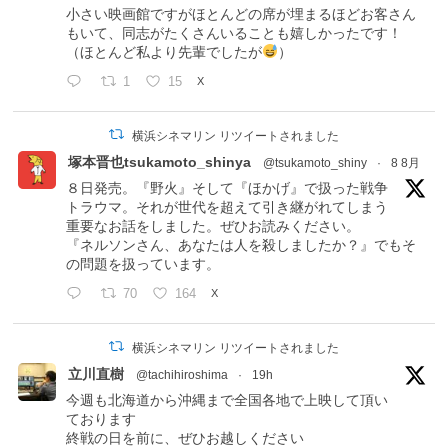
小さい映画館ですがほとんどの席が埋まるほどお客さん
もいて、同志がたくさんいることも嬉しかったです！
（ほとんど私より先輩でしたが
）
1
15
X
横浜シネマリン リツイートされました
塚本晋也tsukamoto_shinya
@tsukamoto_shiny
·
8 8月
８日発売。『野火』そして『ほかげ』で扱った戦争
トラウマ。それが世代を超えて引き継がれてしまう
重要なお話をしました。ぜひお読みください。
『ネルソンさん、あなたは人を殺しましたか？』でもそ
の問題を扱っています。
70
164
X
横浜シネマリン リツイートされました
立川直樹
@tachihiroshima
·
19h
今週も北海道から沖縄まで全国各地で上映して頂い
ております
終戦の日を前に、ぜひお越しください