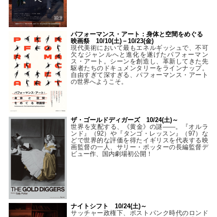
パフォーマンス・アート：身体と空間をめぐる
映画祭 10/10(土)－10/23(金)
現代美術において最もエネルギッシュで、不可
欠なジャンルへと進化を遂げたパフォーマン
ス・アート。シーンを創造し、革新してきた先
駆者たちのドキュメンタリーをラインナップ。
自由すぎて深すぎる、パフォーマンス・アート
の世界へようこそ。
ザ・ゴールドディガーズ 10/24(土)～
世界を支配する、《黄金》の謎――。『オルラ
ンド』（92）や『タンゴ・レッスン』（97）な
どで世界的な評価を得たイギリスを代表する映
画監督の一人、サリー・ポッターの長編監督デ
ビュー作、国内劇場初公開！
ナイトシフト 10/24(土)～
サッチャー政権下、ポストパンク時代のロンド