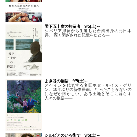
零下五十度の抑留者 9/5(土)～
シベリア抑留から生還した台湾出身の元日本
兵。 深く閉ざされた記憶をたどる—
よき谷の物語 9/5(土)～
スペインを代表する名匠ホセ・ルイス・ゲリ
ン、10年ぶりの新作長編。 行ったことがないの
になぜか懐かしい、ある土地とそこに暮らす
人々の物語――
シルビアのいる街で 9/5(土)～