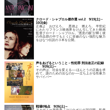
クロード・シャブロル傑作選 vol.2 9/19(土)－
10/2(金)
正義よ おびえろ。 悪徳よ 燃えろ。 半世紀
にわたりフランス映画界をけん引してきた映画
監督クロード・シャブロル。“悪意の眼”が輝く彼
の作品群の中でもとくに容赦のない強烈な魅力
をはなつ伝説の３本を公開。
声をあげるということ－性犯罪 刑法改正の記録
－ 9/26(土)～
その声は、社会を変える──ほんとうの正義を求
めて。誰のための法なのか──立ち上がる性暴力
サバイバー
戦場0地点 9/26(土)～
アカデミー賞受賞『マリウポリの20日間』監督