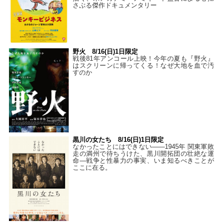
さぶる傑作ドキュメンタリー
野火 8/16(日)1日限定
戦後81年アンコール上映！今年の夏も『野火』
はスクリーンに帰ってくる！なぜ大地を血で汚
すのか
黒川の女たち 8/16(日)1日限定
なかったことにはできない——1945年 関東軍敗
走の満州で待ちうけた、黒川開拓団の壮絶な運
命―戦争と性暴力の事実、いま知るべきことが
ここに在る。