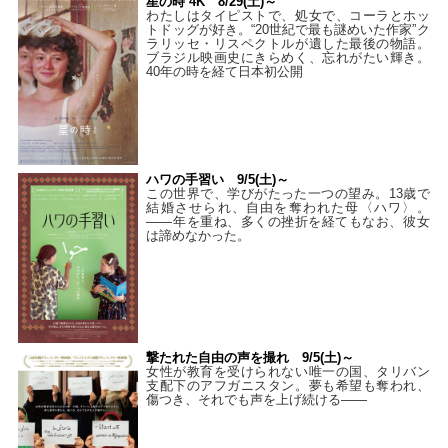
星の時 4K 8/29(土)～
わたしはタイピストで、処⼥で、コーラとホッ
トドッグが好き。“20世紀で最も謎めいた作家”ク
ラリッセ・リスペクトルが遺した最後の物語。
ブラジル映画史にきらめく、忘れがたい輝き。
40年の時を経て⽇本初公開
ハワの手習い 9/5(土)～
この世界で、学びがたった一つの望み。13歳で
結婚させられ、自由を奪われた母〈ハワ〉。
——年を重ね、多くの挫折を経てもなお、彼女
は諦めなかった。
撃たれた自由の声を撮れ 9/5(土)～
女性が教育を受けられない唯一の国、タリバン
支配下のアフガニスタン。夢も希望も奪われ、
傷つき、それでも声を上げ続ける——