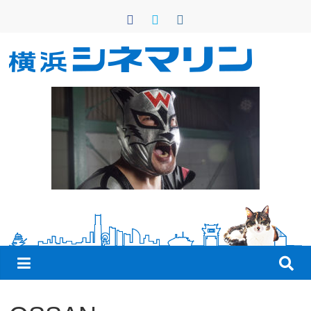
コ
ン
テ
ン
横
ツ
へ
浜
ス
キ
シ
ッ
プ
ネ
マ
リ
ン