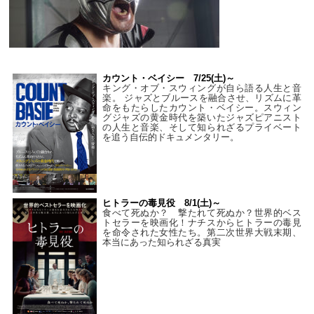
カウント・ベイシー 7/25(土)～
キング・オブ・スウィングが自ら語る人生と音
楽。 ジャズとブルースを融合させ、リズムに革
命をもたらしたカウント・ベイシー。スウィン
グジャズの黄金時代を築いたジャズピアニスト
の人生と音楽、そして知られざるプライベート
を追う自伝的ドキュメンタリー。
ヒトラーの毒見役 8/1(土)～
食べて死ぬか？ 撃たれて死ぬか？世界的ベス
トセラーを映画化！ナチスからヒトラーの毒見
を命令された女性たち。第二次世界大戦末期、
本当にあった知られざる真実