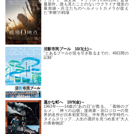
最新作。誰も見たことのないウクライナ侵攻の
最前線－兵士たちのヘルメットカメラが捉え
た“本物”の戦場
沼影市民プール 10/3(土)～
“とあるプールが息を引き取るまでの、49日間の
記録”
遥かな町へ 10/9(金)～
1963年――14歳の“あの日”が甦る。「孤独のグ
ルメ」「神々の山嶺」漫画家・谷口ジローの世
界的名作が日本初実写化。中年男が中学時代へ
タイムスリップ…人生の選択を見つめ直す“大人
の青春物語”