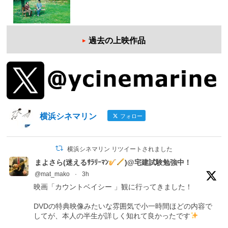
過去の上映作品
横浜シネマリン
フォロー
横浜シネマリン リツイートされました
まよさら(迷えるｻﾗﾘｰﾏﾝ
)@宅建試験勉強中！
@mat_mako
·
3h
映画「カウントベイシー 」観に行ってきました！
DVDの特典映像みたいな雰囲気で小一時間ほどの内容で
してが、本人の半生が詳しく知れて良かったです