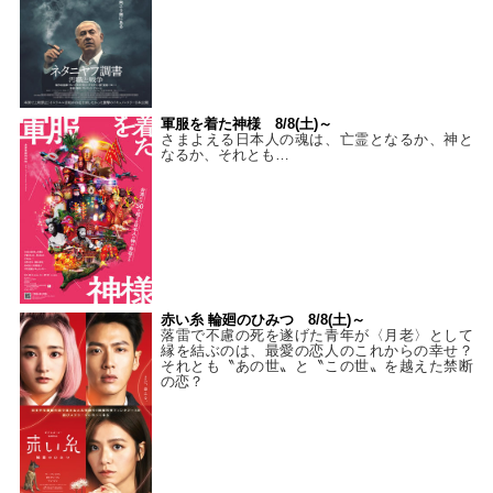
軍服を着た神様 8/8(土)～
さまよえる日本人の魂は、亡霊となるか、神と
なるか、それとも…
赤い糸 輪廻のひみつ 8/8(土)～
落雷で不慮の死を遂げた青年が〈月老〉として
縁を結ぶのは、最愛の恋人のこれからの幸せ？
それとも〝あの世〟と〝この世〟を越えた禁断
の恋？