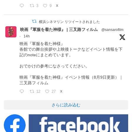
3
9
X
横浜シネマリン リツイートされました
映画『軍服を着た神様』 | 三叉路フィルム
@sansarofilm
·
14h
映画『軍服を着た神様』
各館での舞台挨拶や上映後トークなどイベント情報を下
記のnoteにまとめています。
おでかけの参考になさってください。
映画『軍服を着た神様』イベント情報（8月9日更新）｜
三叉路フィルム
12
27
X
さらに読み込む