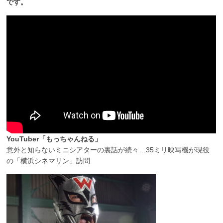
です。
YouTuber「もっちゃんねる」
意外と知らないミニシアターの裏話が続々…35ミリ映写機が現役
の「横浜シネマリン」訪問