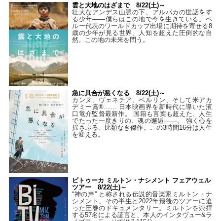
雲と大地のはざまで 8/22(土)～
壮大なアンデス山脈の下、アルパカの世話をす
る少年――僕らはこの地で今を生きている。ペ
ルー代表のワールドカップ出場に期待を寄せる8
歳の少年が見る世界。人知を超えた圧倒的な自
然。この地の未来を問う。
急に具合が悪くなる 8/22(土)～
カンヌ、ヴェネチア、ベルリン、そして米アカ
デミー賞®…… 日本映画界を新時代に導いた濱
口竜介監督最新作。 国籍も言葉も超えた、人生
でたった一度きりの、魂の邂逅――。 強く心を
揺さぶる、比類なき傑作。この3時間16分は人生
を変える。
ビトゥーカ ミルトン・ナシメント フェアウェル
ツアー 8/22(土)～
“神の声” と称される伝説的音楽家ミルトン・ナ
シメント、その半生と2022年最後のツアーに迫
った圧巻のドキュメンタリー。ミルトンを崇拝
する57名による証言と、本人のインタヴュー&ラ