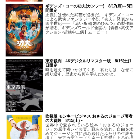
ギデンズ・コーの功夫(カンフー) 8/17(月)～5日
間限定
正義には優れた武芸が必要だ。 ギデンズ・コー
による武侠ファンタジー小説『功夫』発表から
四半世紀―― 『赤い糸 輪廻のひみつ』の製作陣
が贈る、ギデンズワールド全開の【青春×武侠ア
クション×超絶中二病】ムービー！
東京裁判 4Kデジタルリマスター版 8/15(土)1
日限定
時を超えて問いかけてくる… 君たちは、なぜに
繰り返す。歴史から何を学んだのかと。
吹替版 モンキービジネス おさるのジョージ著者
の大冒険 8/15(土)～
世界中で愛されている絵本「おさるのジョー
ジ」の原作者レイ夫妻。戦火を逃れ、自由を求
めてジョージと共に歩み続けたふたりの生涯を
描く、米アカデミーノミネート監督による心揺