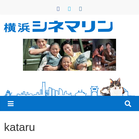
コ
ン
テ
ン
横
ツ
へ
浜
ス
キ
シ
ッ
プ
ネ
マ
リ
kataru
ン