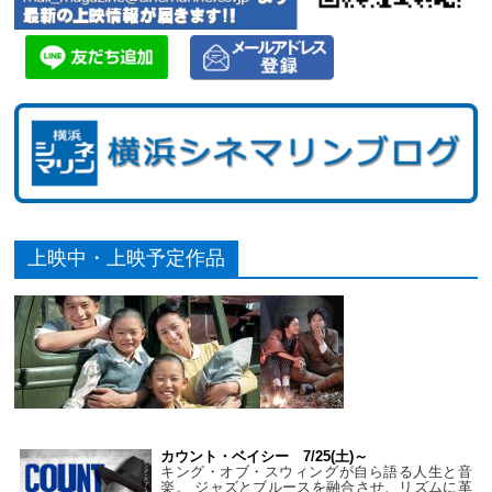
上映中・上映予定作品
カウント・ベイシー 7/25(土)～
キング・オブ・スウィングが自ら語る人生と音
楽。 ジャズとブルースを融合させ、リズムに革