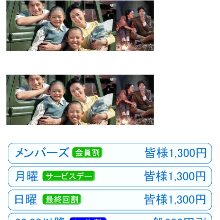
観
た
い
映
画
は
こ
の
街
で