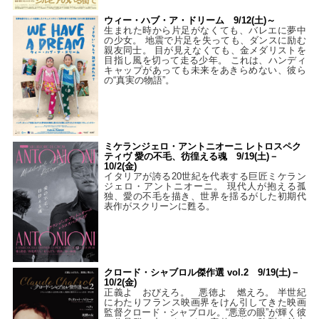
ウィー・ハブ・ア・ドリーム 9/12(土)～
生まれた時から片足がなくても、バレエに夢中
の少女。 地震で片足を失っても、ダンスに励む
親友同士。 目が見えなくても、金メダリストを
目指し風を切って走る少年。 これは、ハンディ
キャップがあっても未来をあきらめない、彼ら
の“真実の物語”。
ミケランジェロ・アントニオーニ レトロスペク
ティヴ 愛の不毛、彷徨える魂 9/19(土)－
10/2(金)
イタリアが誇る20世紀を代表する巨匠ミケラン
ジェロ・アントニオーニ。 現代人が抱える孤
独、愛の不毛を描き、世界を揺るがした初期代
表作がスクリーンに甦る。
クロード・シャブロル傑作選 vol.2 9/19(土)－
10/2(金)
正義よ おびえろ。 悪徳よ 燃えろ。 半世紀
にわたりフランス映画界をけん引してきた映画
監督クロード・シャブロル。“悪意の眼”が輝く彼