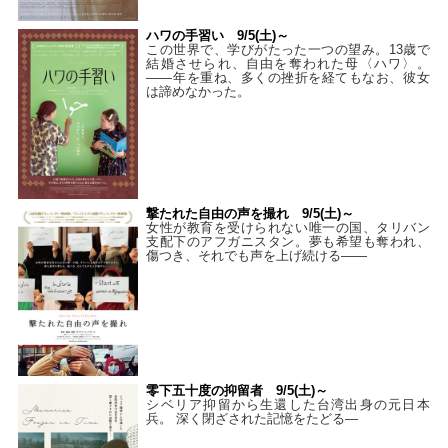
ハワの手習い 9/5(土)～
この世界で、学びがたった一つの望み。13歳で
結婚させられ、自由を奪われた母〈ハワ〉。
——年を重ね、多くの挫折を経てもなお、彼女
は諦めなかった。
撃たれた自由の声を撮れ 9/5(土)～
女性が教育を受けられない唯一の国、タリバン
支配下のアフガニスタン。夢も希望も奪われ、
傷つき、それでも声を上げ続ける——
零下五十度の抑留者 9/5(土)～
シベリア抑留から生還した台湾出身の元日本
兵。 深く閉ざされた記憶をたどる—