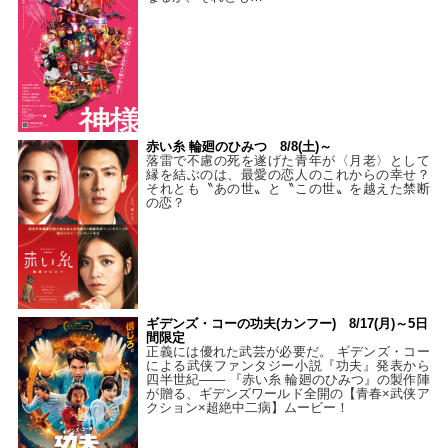
赤い糸 輪廻のひみつ 8/8(土)～
落雷で不慮の死を遂げた青年が〈月老〉として
縁を結ぶのは、最愛の恋人のこれからの幸せ？
それとも〝あの世〟と〝この世〟を越えた禁断
の恋？
ギデンズ・コーの功夫(カンフー) 8/17(月)～5日
間限定
正義には優れた武芸が必要だ。 ギデンズ・コー
による武侠ファンタジー小説『功夫』発表から
四半世紀―― 『赤い糸 輪廻のひみつ』の製作陣
が贈る、ギデンズワールド全開の【青春×武侠ア
クション×超絶中二病】ムービー！