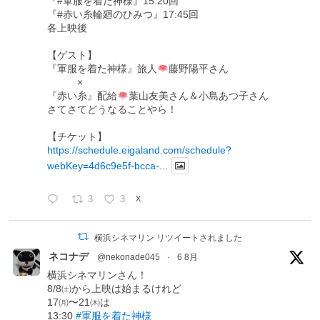
『#軍服を着た神様』15:20回
『#赤い糸輪廻のひみつ』17:45回
各上映後
【ゲスト】
『軍服を着た神様』旅人
藤野陽平さん
×
『赤い糸』配給
葉山友美さん＆小島あつ子さん
さてさてどうなることやら！
【チケット】
https://schedule.eigaland.com/schedule?
webKey=4d6c9e5f-bcca-...
3
3
X
横浜シネマリン リツイートされました
ネコナデ
@nekonade045
·
6 8月
横浜シネマリンさん！
8/8㈯から上映は始まるけれど
17㈪〜21㈭は
13:30
#軍服を着た神様