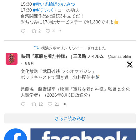
15:30
#赤い糸輪廻のひみつ
17:30
#ギデンズ
・コーの功夫
台湾関連作品の連続3本立てだ！
※ちなみに17㈪はサービスデーで¥1,300ですよ
2
4
X
横浜シネマリン リツイートされました
映画『軍服を着た神様』 | 三叉路フィルム
@sansarofilm
·
6 8月
文化放送「武田砂鉄 ラジオマガジン」
ポッドキャストで聞き逃し無料配信中
遠藤協・藤野陽平（映画『軍服を着た神様』監督＆文化
人類学者）（2026年8月3日放送分）
12
21
X
さらに読み込む