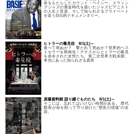
命をもたらしたカウント・ベイシー。スウィン
グジャズの黄金時代を築いたジャズピアニスト
の人生と音楽、そして知られざるプライベート
を追う自伝的ドキュメンタリー。
ヒトラーの毒見役 8/1(土)～
食べて死ぬか？ 撃たれて死ぬか？世界的ベス
トセラーを映画化！ナチスからヒトラーの毒見
を命令された女性たち。第二次世界大戦末期、
本当にあった知られざる真実
原爆資料館 語り継ぐものたち 8/1(土)～
そこには、忘れてはいけない時間がある。 歴代
館長が命を削って守り続けた”歴史の現場”の全
容。