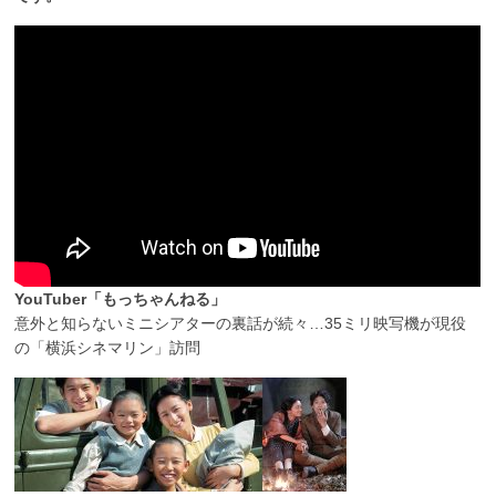
YouTuber「もっちゃんねる」
意外と知らないミニシアターの裏話が続々…35ミリ映写機が現役
の「横浜シネマリン」訪問