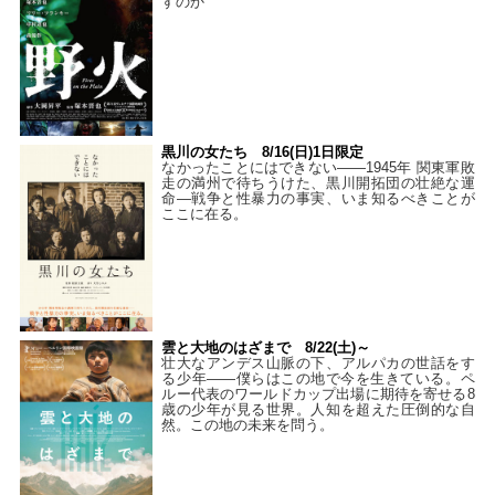
すのか
黒川の女たち 8/16(日)1日限定
なかったことにはできない——1945年 関東軍敗
走の満州で待ちうけた、黒川開拓団の壮絶な運
命―戦争と性暴力の事実、いま知るべきことが
ここに在る。
雲と大地のはざまで 8/22(土)～
壮大なアンデス山脈の下、アルパカの世話をす
る少年――僕らはこの地で今を生きている。ペ
ルー代表のワールドカップ出場に期待を寄せる8
歳の少年が見る世界。人知を超えた圧倒的な自
然。この地の未来を問う。