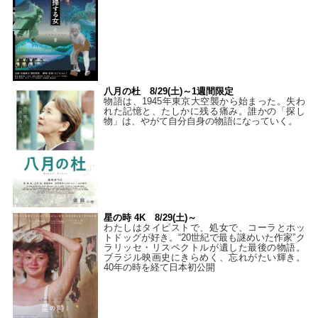
八月の杜 8/29(土)～1週間限定
物語は、1945年東京大空襲から始まった。失わ
れた記憶と、たしかに残る痛み。誰かの「探し
物」は、やがて自分自身の物語になっていく。
星の時 4K 8/29(土)～
わたしはタイピストで、処⼥で、コーラとホッ
トドッグが好き。“20世紀で最も謎めいた作家”ク
ラリッセ・リスペクトルが遺した最後の物語。
ブラジル映画史にきらめく、忘れがたい輝き。
40年の時を経て⽇本初公開