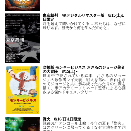
東京裁判 4Kデジタルリマスター版 8/15(土)1
日限定
時を超えて問いかけてくる… 君たちは、なぜに
繰り返す。歴史から何を学んだのかと。
吹替版 モンキービジネス おさるのジョージ著者
の大冒険 8/15(土)～
世界中で愛されている絵本「おさるのジョー
ジ」の原作者レイ夫妻。戦火を逃れ、自由を求
めてジョージと共に歩み続けたふたりの生涯を
描く、米アカデミーノミネート監督による心揺
さぶる傑作ドキュメンタリー
野火 8/16(日)1日限定
戦後81年アンコール上映！今年の夏も『野火』
はスクリーンに帰ってくる！なぜ大地を血で汚