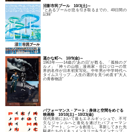
沼影市民プール 10/3(土)～
“とあるプールが息を引き取るまでの、49日間の
記録”
遥かな町へ 10/9(金)～
1963年――14歳の“あの日”が甦る。「孤独のグ
ルメ」「神々の山嶺」漫画家・谷口ジローの世
界的名作が日本初実写化。中年男が中学時代へ
タイムスリップ…人生の選択を見つめ直す“大人
の青春物語”
パフォーマンス・アート：身体と空間をめぐる
映画祭 10/10(土)－10/23(金)
現代美術において最もエネルギッシュで、不可
欠なジャンルへと進化を遂げたパフォーマン
ス・アート。シーンを創造し、革新してきた先
駆者たちのドキュメンタリーをラインナップ。