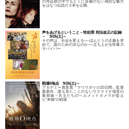
の作品群の中でもとくに容赦のない強烈な魅力
をはなつ伝説の３本を公開。
声をあげるということ－性犯罪 刑法改正の記録
－ 9/26(土)～
その声は、社会を変える──ほんとうの正義を求
めて。誰のための法なのか──立ち上がる性暴力
サバイバー
戦場0地点 9/26(土)～
アカデミー賞受賞『マリウポリの20日間』監督
最新作。誰も見たことのないウクライナ侵攻の
最前線－兵士たちのヘルメットカメラが捉え
た“本物”の戦場