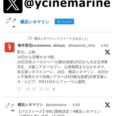
横浜シネマリン
フォロー
横浜シネマリン リツイートされました
塚本晋也tsukamoto_shinya
@tsukamoto_shiny
·
6 8月
野火』上映。
14日から宮﨑キネマ館。
15日渋谷ユーロスペース(舞台挨拶)15日から大分玉津東
天紅、大阪シアターセブン、山形鶴岡まちなかキネマ、
名古屋シネマスコーレ。16日、横浜シネマリン、16日か
ら千葉県キネマ旬報シアター(16日舞台挨拶)兵庫宝塚シ
ネ・ピピア。9月11日からフォーラム盛岡。
13
32
X
横浜シネマリン
@ycinemarine
·
6 8月
【クロストーク】8/8㊏開催決定！#横浜シネマリン