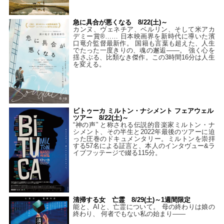
急に具合が悪くなる 8/22(土)～
カンヌ、ヴェネチア、ベルリン、そして米アカ
デミー賞®…… 日本映画界を新時代に導いた濱
口竜介監督最新作。 国籍も言葉も超えた、人生
でたった一度きりの、魂の邂逅――。 強く心を
揺さぶる、比類なき傑作。この3時間16分は人生
を変える。
ビトゥーカ ミルトン・ナシメント フェアウェル
ツアー 8/22(土)～
“神の声” と称される伝説的音楽家ミルトン・ナ
シメント、その半生と2022年最後のツアーに迫
った圧巻のドキュメンタリー。ミルトンを崇拝
する57名による証言と、本人のインタヴュー&ラ
イブフッテージで綴る115分。
清掃する女 亡霊 8/29(土)～1週間限定
能と、AIと、亡霊について。 母の終わりは娘の
終わり、 何者でもない私の始まり――