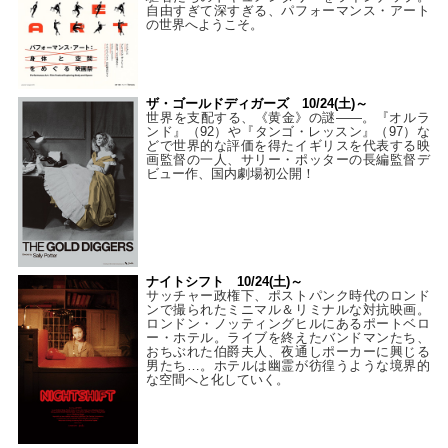
自由すぎて深すぎる、パフォーマンス・アート
の世界へようこそ。
ザ・ゴールドディガーズ 10/24(土)～
世界を支配する、《黄金》の謎――。『オルラ
ンド』（92）や『タンゴ・レッスン』（97）な
どで世界的な評価を得たイギリスを代表する映
画監督の一人、サリー・ポッターの長編監督デ
ビュー作、国内劇場初公開！
ナイトシフト 10/24(土)～
サッチャー政権下、ポストパンク時代のロンド
ンで撮られたミニマル＆リミナルな対抗映画。
ロンドン・ノッティングヒルにあるポートベロ
ー・ホテル。ライブを終えたバンドマンたち、
おちぶれた伯爵夫人、夜通しポーカーに興じる
男たち…。ホテルは幽霊が彷徨うような境界的
な空間へと化していく。