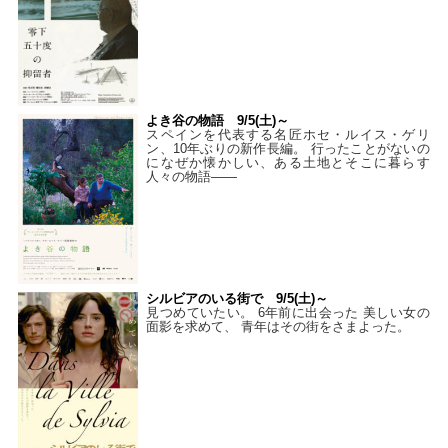
よき谷の物語 9/5(土)～
スペインを代表する名匠ホセ・ルイス・ゲリ
ン、10年ぶりの新作長編。 行ったことがないの
になぜか懐かしい、ある土地とそこに暮らす
人々の物語――
シルビアのいる街で 9/5(土)～
見つめていたい。 6年前に出会った 美しい女の
面影を求めて、 青年はその街をさまよった。