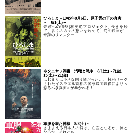
ひろしま－1945年8月6日、原子雲の下の真実
－ 8/1(土)～
奇跡への情熱[核廃絶プロジェクト] 長きを経
て、多くの方々の想いを込めて、幻の映画が、
奇跡のリマスター
ネタニヤフ調書 汚職と戦争 8/1(土)～7(金),
15(土)～21(金)
はじまりは小さな贈り物だった…。 極秘リーク
されたイスラエル首相の警察尋問映像により＜
恐るべき真実＞が暴かれる！
軍服を着た神様 8/8(土)～
さまよえる日本人の魂は、亡霊となるか、神と
なるか、それとも…