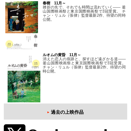
春樹 11月～
挫折の先で、それでも時間は流れていく—— 釜
山国際映画祭と東京国際映画祭で3冠受賞。 チ
ャン・リュル（張律）監督最新2作、待望の同時
公開。
ルオムの黄昏 11月～
消えた恋人の痕跡と、探すほど遠ざかる道——
釜山国際映画祭と東京国際映画祭で3冠受賞。
チャン・リュル（張律）監督最新2作、待望の同
時公開。
過去の上映作品