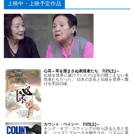
上映中・上映予定作品
心耳～耳を澄まさぬ表現者たち 7/25(土)～
伝統を世界に届けていたのは耳の聞こえない表
現者たちだった。 日本の文化と伝統を世界へ繋
げる手話の縁。
カウント・ベイシー 7/25(土)～
キング・オブ・スウィングが自ら語る人生と音
楽。 ジャズとブルースを融合させ、リズムに革