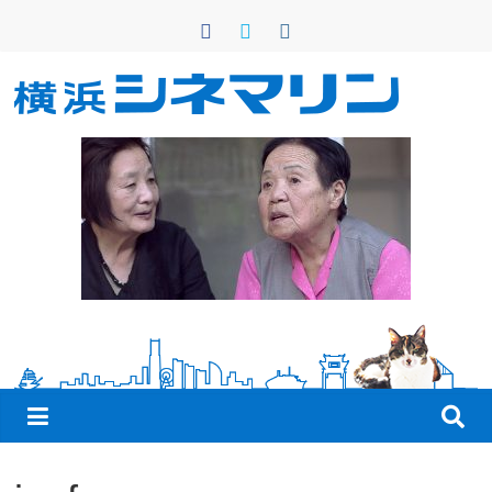
コ
ン
テ
ン
横
ツ
へ
浜
ス
キ
シ
ッ
プ
ネ
マ
リ
ン