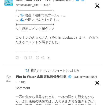
@numakage_film
·
5 8月
⊱━━━━━━━━━━━━━━━━━━⊰
𓂃
映画『沼影市民プール』𓂃
𓂃
公開まであと1ヶ月！𓂃
⊱━━━━━━━━━━━━━━━━━━⊰
＼＼感想コメント紹介／／
コットンのきょんさん（@k_is_abokado）より、心あた
たまるコメントが届きました。
◦ ◦ ◦ ◦ ◦ ◦ ◦ ◦ ◦ ◦ ◦
12
49
X
横浜シネマリン リツイートされました
Fire in Water 永田康祐映像作品集
@fireinwater2026
·
5 8月
Comment
一匹の魚から世界をたどり、一杯の酒から歴史をひら
く。永田康祐の映像では、人とさまざまな生きものが、