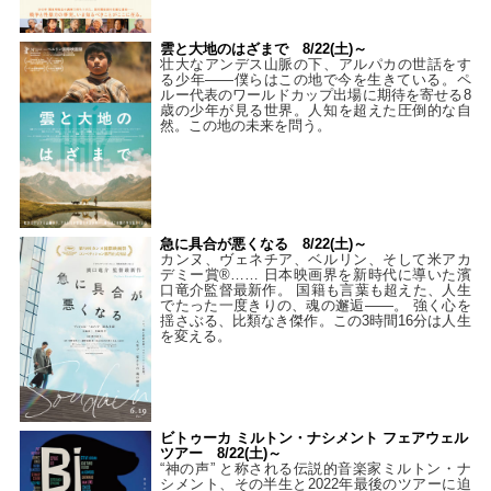
雲と大地のはざまで 8/22(土)～
壮大なアンデス山脈の下、アルパカの世話をす
る少年――僕らはこの地で今を生きている。ペ
ルー代表のワールドカップ出場に期待を寄せる8
歳の少年が見る世界。人知を超えた圧倒的な自
然。この地の未来を問う。
急に具合が悪くなる 8/22(土)～
カンヌ、ヴェネチア、ベルリン、そして米アカ
デミー賞®…… 日本映画界を新時代に導いた濱
口竜介監督最新作。 国籍も言葉も超えた、人生
でたった一度きりの、魂の邂逅――。 強く心を
揺さぶる、比類なき傑作。この3時間16分は人生
を変える。
ビトゥーカ ミルトン・ナシメント フェアウェル
ツアー 8/22(土)～
“神の声” と称される伝説的音楽家ミルトン・ナ
シメント、その半生と2022年最後のツアーに迫