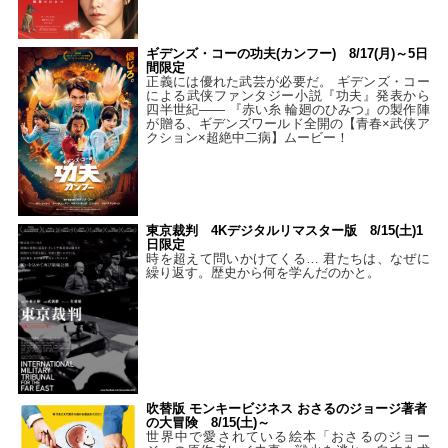
ギデンズ・コーの功夫(カンフー) 8/17(月)～5日
間限定
正義には優れた武芸が必要だ。 ギデンズ・コー
による武侠ファンタジー小説『功夫』発表から
四半世紀―― 『赤い糸 輪廻のひみつ』の製作陣
が贈る、ギデンズワールド全開の【青春×武侠ア
クション×超絶中二病】ムービー！
東京裁判 4Kデジタルリマスター版 8/15(土)1
日限定
時を超えて問いかけてくる… 君たちは、なぜに
繰り返す。歴史から何を学んだのかと。
吹替版 モンキービジネス おさるのジョージ著者
の大冒険 8/15(土)～
世界中で愛されている絵本「おさるのジョー