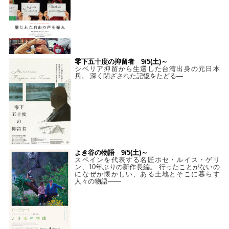
零下五十度の抑留者 9/5(土)～
シベリア抑留から生還した台湾出身の元日本
兵。 深く閉ざされた記憶をたどる—
よき谷の物語 9/5(土)～
スペインを代表する名匠ホセ・ルイス・ゲリ
ン、10年ぶりの新作長編。 行ったことがないの
になぜか懐かしい、ある土地とそこに暮らす
人々の物語――