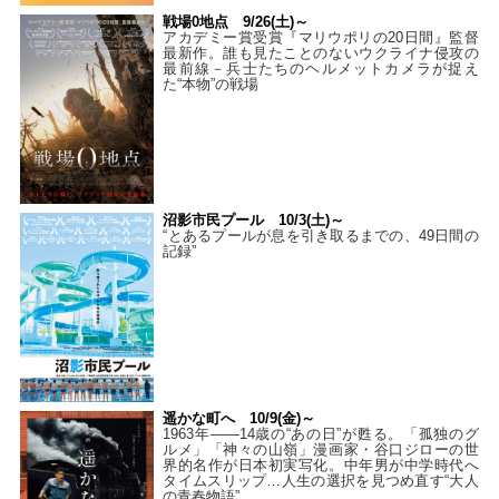
戦場0地点 9/26(土)～
アカデミー賞受賞『マリウポリの20日間』監督
最新作。誰も見たことのないウクライナ侵攻の
最前線－兵士たちのヘルメットカメラが捉え
た“本物”の戦場
沼影市民プール 10/3(土)～
“とあるプールが息を引き取るまでの、49日間の
記録”
遥かな町へ 10/9(金)～
1963年――14歳の“あの日”が甦る。「孤独のグ
ルメ」「神々の山嶺」漫画家・谷口ジローの世
界的名作が日本初実写化。中年男が中学時代へ
タイムスリップ…人生の選択を見つめ直す“大人
の青春物語”