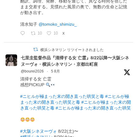
翻訳、調理、発酵、移動を通じて、異なる時間を宿した
まま交差する。見慣れた風景の奥で、無数の生命と記憶
が動き出す。
清水知子
@tomoko_shimizu_
10
10
X
横浜シネマリン リツイートされました
七里圭監督作品『清掃する女 亡霊』8/22以降〜大阪シネ
ヌーヴォ・横浜シネマリン・京都出町座
@bourei2026
·
5 8月
清掃する女 亡霊
感想PICKUP
#ニヒルが極まった末の開き直った哄笑と毒
#ニヒルが極
まった末の開き直った哄笑と毒
#ニヒルが極まった末の開
き直った哄笑と毒
#ニヒルが極まった末の開き直った哄笑
#大阪シネヌーヴォ
8/22(土)〜