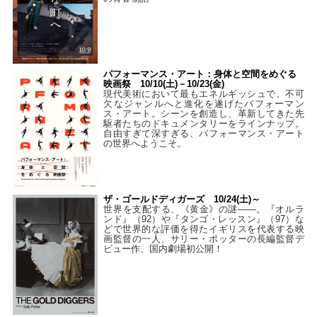
パフォーマンス・アート：身体と空間をめぐる
映画祭 10/10(土)－10/23(金)
現代美術において最もエネルギッシュで、不可
欠なジャンルへと進化を遂げたパフォーマン
ス・アート。シーンを創造し、革新してきた先
駆者たちのドキュメンタリーをラインナップ。
自由すぎて深すぎる、パフォーマンス・アート
の世界へようこそ。
ザ・ゴールドディガーズ 10/24(土)～
世界を支配する、《黄金》の謎――。『オルラ
ンド』（92）や『タンゴ・レッスン』（97）な
どで世界的な評価を得たイギリスを代表する映
画監督の一人、サリー・ポッターの長編監督デ
ビュー作、国内劇場初公開！