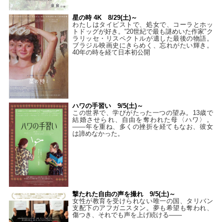
星の時 4K 8/29(土)～
わたしはタイピストで、処⼥で、コーラとホッ
トドッグが好き。“20世紀で最も謎めいた作家”ク
ラリッセ・リスペクトルが遺した最後の物語。
ブラジル映画史にきらめく、忘れがたい輝き。
40年の時を経て⽇本初公開
ハワの手習い 9/5(土)～
この世界で、学びがたった一つの望み。13歳で
結婚させられ、自由を奪われた母〈ハワ〉。
——年を重ね、多くの挫折を経てもなお、彼女
は諦めなかった。
撃たれた自由の声を撮れ 9/5(土)～
女性が教育を受けられない唯一の国、タリバン
支配下のアフガニスタン。夢も希望も奪われ、
傷つき、それでも声を上げ続ける——