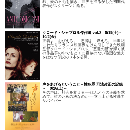
独、愛の不毛を描き、世界を揺るがした初期代
表作がスクリーンに甦る。
クロード・シャブロル傑作選 vol.2 9/19(土)－
10/2(金)
正義よ おびえろ。 悪徳よ 燃えろ。 半世紀
にわたりフランス映画界をけん引してきた映画
監督クロード・シャブロル。“悪意の眼”が輝く彼
の作品群の中でもとくに容赦のない強烈な魅力
をはなつ伝説の３本を公開。
声をあげるということ－性犯罪 刑法改正の記録
－ 9/26(土)～
その声は、社会を変える──ほんとうの正義を求
めて。誰のための法なのか──立ち上がる性暴力
サバイバー