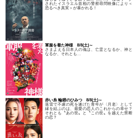
されたイスラエル首相の警察尋問映像により＜
恐るべき真実＞が暴かれる！
軍服を着た神様 8/8(土)～
さまよえる日本人の魂は、亡霊となるか、神と
なるか、それとも…
赤い糸 輪廻のひみつ 8/8(土)～
落雷で不慮の死を遂げた青年が〈月老〉として
縁を結ぶのは、最愛の恋人のこれからの幸せ？
それとも〝あの世〟と〝この世〟を越えた禁断
の恋？