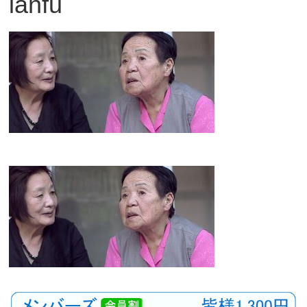
ianfu
観
た
い
映
画
は
こ
の
街
で