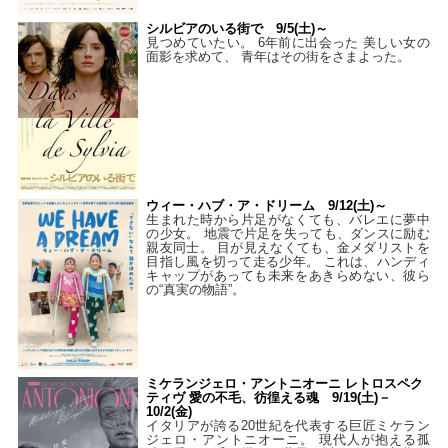
シルビアのいる街で 9/5(土)～
見つめていたい。 6年前に出会った 美しい女の
面影を求めて、 青年はその街をさまよった。
ウィー・ハブ・ア・ドリーム 9/12(土)～
生まれた時から片足がなくても、バレエに夢中
の少女。 地震で片足を失っても、ダンスに励む
親友同士。 目が見えなくても、金メダリストを
目指し風を切って走る少年。 これは、ハンディ
キャップがあっても未来をあきらめない、彼ら
の“真実の物語”。
ミケランジェロ・アントニオーニ レトロスペク
ティヴ 愛の不毛、彷徨える魂 9/19(土)－
10/2(金)
イタリアが誇る20世紀を代表する巨匠ミケラン
ジェロ・アントニオーニ。 現代人が抱える孤