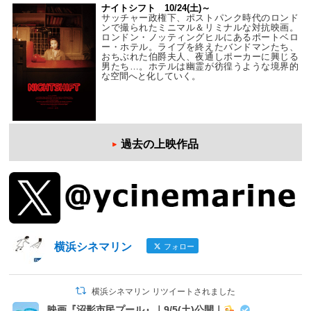
ナイトシフト 10/24(土)～
サッチャー政権下、ポストパンク時代のロンド
ンで撮られたミニマル＆リミナルな対抗映画。
ロンドン・ノッティングヒルにあるポートベロ
ー・ホテル。ライブを終えたバンドマンたち、
おちぶれた伯爵夫人、夜通しポーカーに興じる
男たち…。ホテルは幽霊が彷徨うような境界的
な空間へと化していく。
過去の上映作品
横浜シネマリン
フォロー
横浜シネマリン リツイートされました
映画『沼影市民プール』｜9/5(土)公開｜