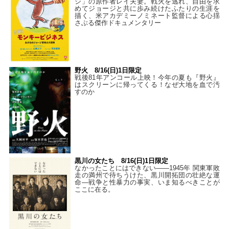
ジ」の原作者レイ夫妻。戦火を逃れ、自由を求
めてジョージと共に歩み続けたふたりの生涯を
描く、米アカデミーノミネート監督による心揺
さぶる傑作ドキュメンタリー
野火 8/16(日)1日限定
戦後81年アンコール上映！今年の夏も『野火』
はスクリーンに帰ってくる！なぜ大地を血で汚
すのか
黒川の女たち 8/16(日)1日限定
なかったことにはできない——1945年 関東軍敗
走の満州で待ちうけた、黒川開拓団の壮絶な運
命―戦争と性暴力の事実、いま知るべきことが
ここに在る。