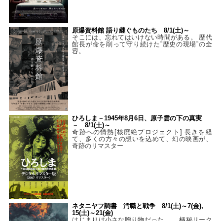
原爆資料館 語り継ぐものたち 8/1(土)～
そこには、忘れてはいけない時間がある。 歴代
館長が命を削って守り続けた”歴史の現場”の全
容。
ひろしま－1945年8月6日、原子雲の下の真実
－ 8/1(土)～
奇跡への情熱[核廃絶プロジェクト] 長きを経
て、多くの方々の想いを込めて、幻の映画が、
奇跡のリマスター
ネタニヤフ調書 汚職と戦争 8/1(土)～7(金),
15(土)～21(金)
はじまりは小さな贈り物だった…。 極秘リーク