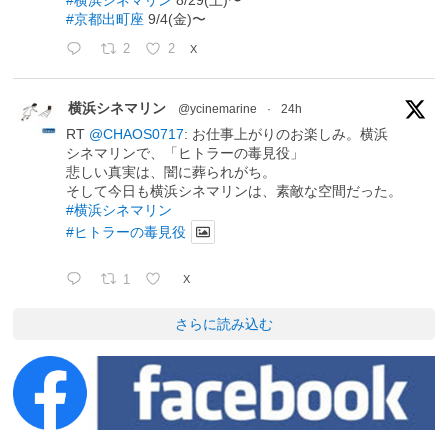
#横浜シネマリン
8/29(土)〜
#京都出町座
9/4(金)〜
2
2
X
横浜シネマリン
@ycinemarine
·
24h
RT
@CHAOS0717
: お仕事上がりのお楽しみ。横浜
シネマリンで、「ヒトラーの毒見役」
悲しい真実は、闇に葬られがち。
そして今日も横浜シネマリンは、素敵な空間だった。
#横浜シネマリン
#ヒトラーの毒見役
1
X
さらに読み込む