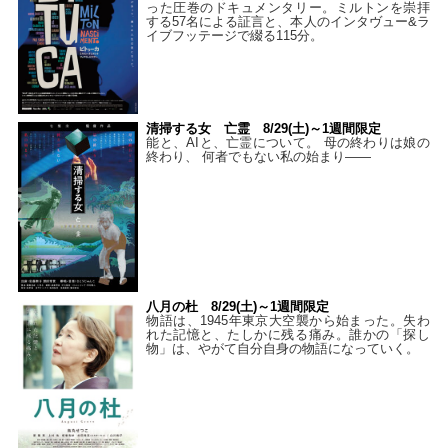
った圧巻のドキュメンタリー。ミルトンを崇拝
する57名による証言と、本人のインタヴュー&ラ
イブフッテージで綴る115分。
清掃する女 亡霊 8/29(土)～1週間限定
能と、AIと、亡霊について。 母の終わりは娘の
終わり、 何者でもない私の始まり――
八月の杜 8/29(土)～1週間限定
物語は、1945年東京大空襲から始まった。失わ
れた記憶と、たしかに残る痛み。誰かの「探し
物」は、やがて自分自身の物語になっていく。