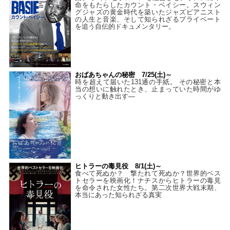
命をもたらしたカウント・ベイシー。スウィン
グジャズの黄金時代を築いたジャズピアニスト
の人生と音楽、そして知られざるプライベート
を追う自伝的ドキュメンタリー。
おばあちゃんの秘密 7/25(土)～
時を超えて届いた131通の手紙。 その秘密と本
当の想いに触れたとき、止まっていた時間がゆ
っくりと動き出す―
ヒトラーの毒見役 8/1(土)～
食べて死ぬか？ 撃たれて死ぬか？世界的ベス
トセラーを映画化！ナチスからヒトラーの毒見
を命令された女性たち。第二次世界大戦末期、
本当にあった知られざる真実