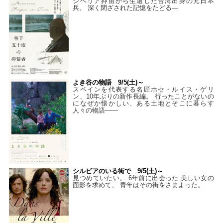
シベリア抑留から生還した台湾出身の元日本
兵。 深く閉ざされた記憶をたどる—
よき谷の物語 9/5(土)～
スペインを代表する名匠ホセ・ルイス・ゲリ
ン、10年ぶりの新作長編。 行ったことがないの
になぜか懐かしい、ある土地とそこに暮らす
人々の物語――
シルビアのいる街で 9/5(土)～
見つめていたい。 6年前に出会った 美しい女の
面影を求めて、 青年はその街をさまよった。