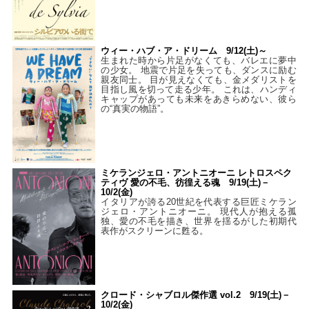
ウィー・ハブ・ア・ドリーム 9/12(土)～
生まれた時から片足がなくても、バレエに夢中
の少女。 地震で片足を失っても、ダンスに励む
親友同士。 目が見えなくても、金メダリストを
目指し風を切って走る少年。 これは、ハンディ
キャップがあっても未来をあきらめない、彼ら
の“真実の物語”。
ミケランジェロ・アントニオーニ レトロスペク
ティヴ 愛の不毛、彷徨える魂 9/19(土)－
10/2(金)
イタリアが誇る20世紀を代表する巨匠ミケラン
ジェロ・アントニオーニ。 現代人が抱える孤
独、愛の不毛を描き、世界を揺るがした初期代
表作がスクリーンに甦る。
クロード・シャブロル傑作選 vol.2 9/19(土)－
10/2(金)