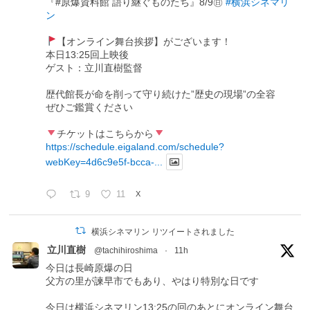
『#原爆資料館 語り継ぐものたち』8/9㊐
#横浜シネマリ
ン
【オンライン舞台挨拶】がございます！
本日13:25回上映後
ゲスト：立川直樹監督
歴代館長が命を削って守り続けた”歴史の現場”の全容
ぜひご鑑賞ください
チケットはこちらから
https://schedule.eigaland.com/schedule?
webKey=4d6c9e5f-bcca-...
9
11
X
横浜シネマリン リツイートされました
立川直樹
@tachihiroshima
·
11h
今日は長崎原爆の日
父方の里が諫早市でもあり、やはり特別な日です
今日は横浜シネマリン13:25の回のあとにオンライン舞台