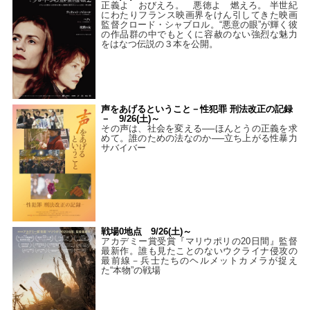
正義よ おびえろ。 悪徳よ 燃えろ。 半世紀
にわたりフランス映画界をけん引してきた映画
監督クロード・シャブロル。“悪意の眼”が輝く彼
の作品群の中でもとくに容赦のない強烈な魅力
をはなつ伝説の３本を公開。
声をあげるということ－性犯罪 刑法改正の記録
－ 9/26(土)～
その声は、社会を変える──ほんとうの正義を求
めて。誰のための法なのか──立ち上がる性暴力
サバイバー
戦場0地点 9/26(土)～
アカデミー賞受賞『マリウポリの20日間』監督
最新作。誰も見たことのないウクライナ侵攻の
最前線－兵士たちのヘルメットカメラが捉え
た“本物”の戦場