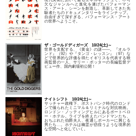
欠なジャンルへと進化を遂げたパフォーマン
ス・アート。シーンを創造し、革新してきた先
駆者たちのドキュメンタリーをラインナップ。
自由すぎて深すぎる、パフォーマンス・アート
の世界へようこそ。
ザ・ゴールドディガーズ 10/24(土)～
世界を支配する、《黄金》の謎――。『オルラ
ンド』（92）や『タンゴ・レッスン』（97）な
どで世界的な評価を得たイギリスを代表する映
画監督の一人、サリー・ポッターの長編監督デ
ビュー作、国内劇場初公開！
ナイトシフト 10/24(土)～
サッチャー政権下、ポストパンク時代のロンド
ンで撮られたミニマル＆リミナルな対抗映画。
ロンドン・ノッティングヒルにあるポートベロ
ー・ホテル。ライブを終えたバンドマンたち、
おちぶれた伯爵夫人、夜通しポーカーに興じる
男たち…。ホテルは幽霊が彷徨うような境界的
な空間へと化していく。