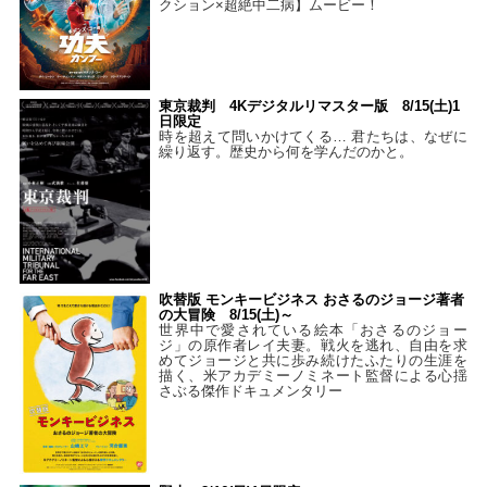
クション×超絶中二病】ムービー！
東京裁判 4Kデジタルリマスター版 8/15(土)1
日限定
時を超えて問いかけてくる… 君たちは、なぜに
繰り返す。歴史から何を学んだのかと。
吹替版 モンキービジネス おさるのジョージ著者
の大冒険 8/15(土)～
世界中で愛されている絵本「おさるのジョー
ジ」の原作者レイ夫妻。戦火を逃れ、自由を求
めてジョージと共に歩み続けたふたりの生涯を
描く、米アカデミーノミネート監督による心揺
さぶる傑作ドキュメンタリー