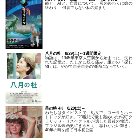
能と、AIと、亡霊について。 母の終わりは娘の
終わり、 何者でもない私の始まり――
八月の杜 8/29(土)～1週間限定
物語は、1945年東京大空襲から始まった。失わ
れた記憶と、たしかに残る痛み。誰かの「探し
物」は、やがて自分自身の物語になっていく。
星の時 4K 8/29(土)～
わたしはタイピストで、処⼥で、コーラとホッ
トドッグが好き。“20世紀で最も謎めいた作家”ク
ラリッセ・リスペクトルが遺した最後の物語。
ブラジル映画史にきらめく、忘れがたい輝き。
40年の時を経て⽇本初公開