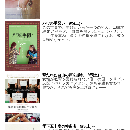
ハワの手習い 9/5(土)～
この世界で、学びがたった一つの望み。13歳で
結婚させられ、自由を奪われた母〈ハワ〉。
——年を重ね、多くの挫折を経てもなお、彼女
は諦めなかった。
撃たれた自由の声を撮れ 9/5(土)～
女性が教育を受けられない唯一の国、タリバン
支配下のアフガニスタン。夢も希望も奪われ、
傷つき、それでも声を上げ続ける——
零下五十度の抑留者 9/5(土)～