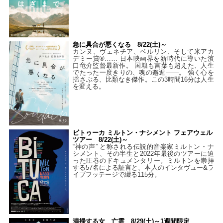
急に具合が悪くなる 8/22(土)～
カンヌ、ヴェネチア、ベルリン、そして米アカ
デミー賞®…… 日本映画界を新時代に導いた濱
口竜介監督最新作。 国籍も言葉も超えた、人生
でたった一度きりの、魂の邂逅――。 強く心を
揺さぶる、比類なき傑作。この3時間16分は人生
を変える。
ビトゥーカ ミルトン・ナシメント フェアウェル
ツアー 8/22(土)～
“神の声” と称される伝説的音楽家ミルトン・ナ
シメント、その半生と2022年最後のツアーに迫
った圧巻のドキュメンタリー。ミルトンを崇拝
する57名による証言と、本人のインタヴュー&ラ
イブフッテージで綴る115分。
清掃する女 亡霊 8/29(土)～1週間限定