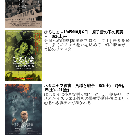
ひろしま－1945年8月6日、原子雲の下の真実
－ 8/1(土)～
奇跡への情熱[核廃絶プロジェクト] 長きを経
て、多くの方々の想いを込めて、幻の映画が、
奇跡のリマスター
ネタニヤフ調書 汚職と戦争 8/1(土)～7(金),
15(土)～21(金)
はじまりは小さな贈り物だった…。 極秘リーク
されたイスラエル首相の警察尋問映像により＜
恐るべき真実＞が暴かれる！