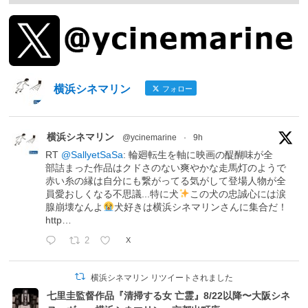
横浜シネマリン
フォロー
横浜シネマリン
@ycinemarine
·
9h
RT
@SallyetSaSa
: 輪廻転生を軸に映画の醍醐味が全
部詰まった作品はクドさのない爽やかな走馬灯のようで
赤い糸の縁は自分にも繋がってる気がして登場人物が全
員愛おしくなる不思議...特に犬
この犬の忠誠心には涙
腺崩壊なんよ
犬好きは横浜シネマリンさんに集合だ！
http…
2
X
横浜シネマリン リツイートされました
七里圭監督作品『清掃する女 亡霊』8/22以降〜大阪シネ