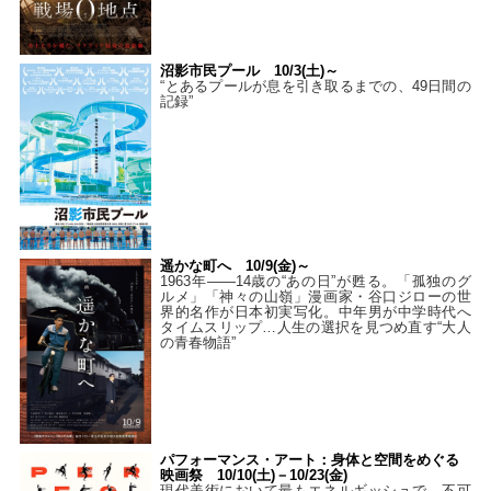
沼影市民プール 10/3(土)～
“とあるプールが息を引き取るまでの、49日間の
記録”
遥かな町へ 10/9(金)～
1963年――14歳の“あの日”が甦る。「孤独のグ
ルメ」「神々の山嶺」漫画家・谷口ジローの世
界的名作が日本初実写化。中年男が中学時代へ
タイムスリップ…人生の選択を見つめ直す“大人
の青春物語”
パフォーマンス・アート：身体と空間をめぐる
映画祭 10/10(土)－10/23(金)
現代美術において最もエネルギッシュで、不可