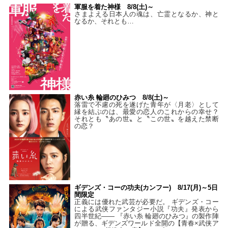
軍服を着た神様 8/8(土)～
さまよえる日本人の魂は、亡霊となるか、神と
なるか、それとも…
赤い糸 輪廻のひみつ 8/8(土)～
落雷で不慮の死を遂げた青年が〈月老〉として
縁を結ぶのは、最愛の恋人のこれからの幸せ？
それとも〝あの世〟と〝この世〟を越えた禁断
の恋？
ギデンズ・コーの功夫(カンフー) 8/17(月)～5日
間限定
正義には優れた武芸が必要だ。 ギデンズ・コー
による武侠ファンタジー小説『功夫』発表から
四半世紀―― 『赤い糸 輪廻のひみつ』の製作陣
が贈る、ギデンズワールド全開の【青春×武侠ア