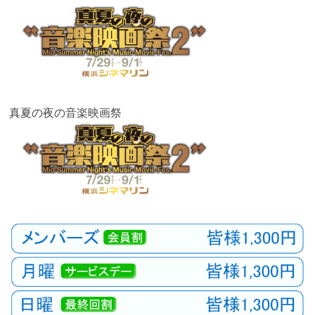
観
た
い
映
画
は
真夏の夜の音楽映画祭
こ
の
街
で