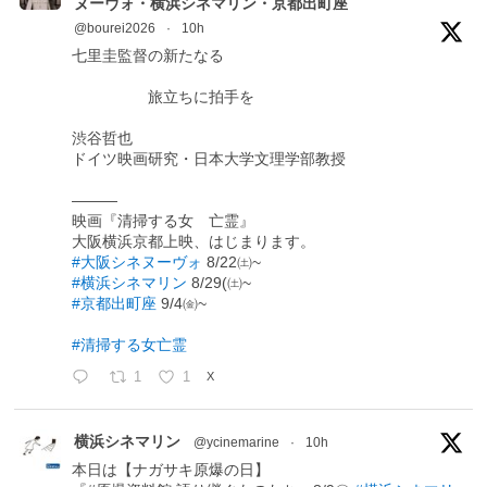
ヌーヴォ・横浜シネマリン・京都出町座
@bourei2026
·
10h
七里圭監督の新たなる
旅立ちに拍手を
渋谷哲也
ドイツ映画研究・日本大学文理学部教授
―――
映画『清掃する女 亡霊』
大阪横浜京都上映、はじまります。
#大阪シネヌーヴォ
8/22㈯~
#横浜シネマリン
8/29(㈯~
#京都出町座
9/4㈮~
#清掃する女亡霊
1
1
X
横浜シネマリン
@ycinemarine
·
10h
本日は【ナガサキ原爆の日】