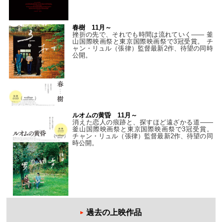
春樹 11月～
挫折の先で、それでも時間は流れていく—— 釜
山国際映画祭と東京国際映画祭で3冠受賞。 チ
ャン・リュル（張律）監督最新2作、待望の同時
公開。
ルオムの黄昏 11月～
消えた恋人の痕跡と、探すほど遠ざかる道——
釜山国際映画祭と東京国際映画祭で3冠受賞。
チャン・リュル（張律）監督最新2作、待望の同
時公開。
過去の上映作品