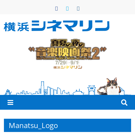
コ
ン
テ
ン
横
ツ
へ
浜
ス
キ
シ
ッ
プ
ネ
マ
リ
Manatsu_Logo
ン