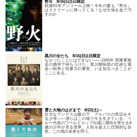
野火 8/16(日)1日限定
戦後81年アンコール上映！今年の夏も『野火』
はスクリーンに帰ってくる！なぜ大地を血で汚
すのか
黒川の女たち 8/16(日)1日限定
なかったことにはできない——1945年 関東軍敗
走の満州で待ちうけた、黒川開拓団の壮絶な運
命―戦争と性暴力の事実、いま知るべきことが
ここに在る。
雲と大地のはざまで 8/22(土)～
壮大なアンデス山脈の下、アルパカの世話をす
る少年――僕らはこの地で今を生きている。ペ
ルー代表のワールドカップ出場に期待を寄せる8
歳の少年が見る世界。人知を超えた圧倒的な自
然。この地の未来を問う。