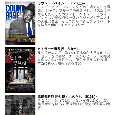
カウント・ベイシー 7/25(土)～
キング・オブ・スウィングが自ら語る人生と音
楽。 ジャズとブルースを融合させ、リズムに革
命をもたらしたカウント・ベイシー。スウィン
グジャズの黄金時代を築いたジャズピアニスト
の人生と音楽、そして知られざるプライベート
を追う自伝的ドキュメンタリー。
ヒトラーの毒見役 8/1(土)～
食べて死ぬか？ 撃たれて死ぬか？世界的ベス
トセラーを映画化！ナチスからヒトラーの毒見
を命令された女性たち。第二次世界大戦末期、
本当にあった知られざる真実
原爆資料館 語り継ぐものたち 8/1(土)～
そこには、忘れてはいけない時間がある。 歴代
館長が命を削って守り続けた”歴史の現場”の全
容。