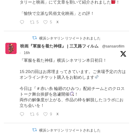
タリーと映画」にて文章を割いて紹介されました
！
「愉快で立派な民俗文化映画」との評！
5
5
X
横浜シネマリン リツイートされました
映画『軍服を着た神様』 | 三叉路フィルム
@sansarofilm
·
16h
『軍服を着た神様』横浜シネマリン本日初日！
15:20の回はお席埋まってきています。ご来場予定の方は
オンラインチケット購入をお勧めします
今日は『＃赤い糸 輪廻のひみつ』配給チームとのクロス
トーク舞台挨拶を急遽開催
！
両作の解像度が上がる、作品の枠を解脱したコラボにお
立ち会いを！
6
9
X
横浜シネマリン リツイートされました