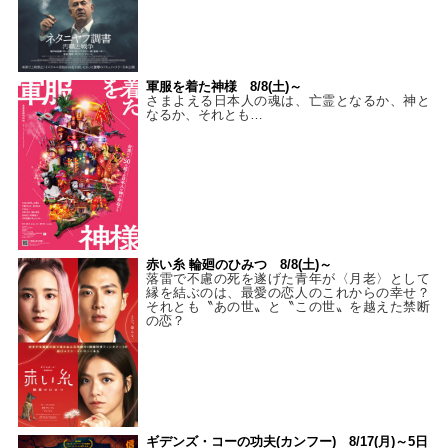
軍服を着た神様 8/8(土)～
さまよえる日本人の魂は、亡霊となるか、神と
なるか、それとも…
赤い糸 輪廻のひみつ 8/8(土)～
落雷で不慮の死を遂げた青年が〈月老〉として
縁を結ぶのは、最愛の恋人のこれからの幸せ？
それとも〝あの世〟と〝この世〟を越えた禁断
の恋？
ギデンズ・コーの功夫(カンフー) 8/17(月)～5日