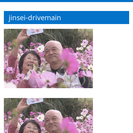
観
jinsei-drivemain
た
い
映
画
は
こ
の
街
で