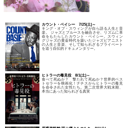
カウント・ベイシー 7/25(土)～
キング・オブ・スウィングが自ら語る人生と音
楽。 ジャズとブルースを融合させ、リズムに革
命をもたらしたカウント・ベイシー。スウィン
グジャズの黄金時代を築いたジャズピアニスト
の人生と音楽、そして知られざるプライベート
を追う自伝的ドキュメンタリー。
ヒトラーの毒見役 8/1(土)～
食べて死ぬか？ 撃たれて死ぬか？世界的ベス
トセラーを映画化！ナチスからヒトラーの毒見
を命令された女性たち。第二次世界大戦末期、
本当にあった知られざる真実