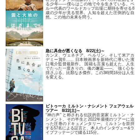
る少年――僕らはこの地で今を生きている。ペ
ルー代表のワールドカップ出場に期待を寄せる8
歳の少年が見る世界。人知を超えた圧倒的な自
然。この地の未来を問う。
急に具合が悪くなる 8/22(土)～
カンヌ、ヴェネチア、ベルリン、そして米アカ
デミー賞®…… 日本映画界を新時代に導いた濱
口竜介監督最新作。 国籍も言葉も超えた、人生
でたった一度きりの、魂の邂逅――。 強く心を
揺さぶる、比類なき傑作。この3時間16分は人生
を変える。
ビトゥーカ ミルトン・ナシメント フェアウェル
ツアー 8/22(土)～
“神の声” と称される伝説的音楽家ミルトン・ナ
シメント、その半生と2022年最後のツアーに迫
った圧巻のドキュメンタリー。ミルトンを崇拝
する57名による証言と、本人のインタヴュー&ラ
イブフッテージで綴る115分。