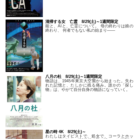
清掃する女 亡霊 8/29(土)～1週間限定
能と、AIと、亡霊について。 母の終わりは娘の
終わり、 何者でもない私の始まり――
八月の杜 8/29(土)～1週間限定
物語は、1945年東京大空襲から始まった。失わ
れた記憶と、たしかに残る痛み。誰かの「探し
物」は、やがて自分自身の物語になっていく。
星の時 4K 8/29(土)～
わたしはタイピストで、処⼥で、コーラとホッ