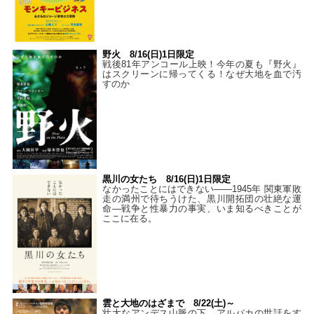
野火 8/16(日)1日限定
戦後81年アンコール上映！今年の夏も『野火』
はスクリーンに帰ってくる！なぜ大地を血で汚
すのか
黒川の女たち 8/16(日)1日限定
なかったことにはできない——1945年 関東軍敗
走の満州で待ちうけた、黒川開拓団の壮絶な運
命―戦争と性暴力の事実、いま知るべきことが
ここに在る。
雲と大地のはざまで 8/22(土)～
壮大なアンデス山脈の下、アルパカの世話をす