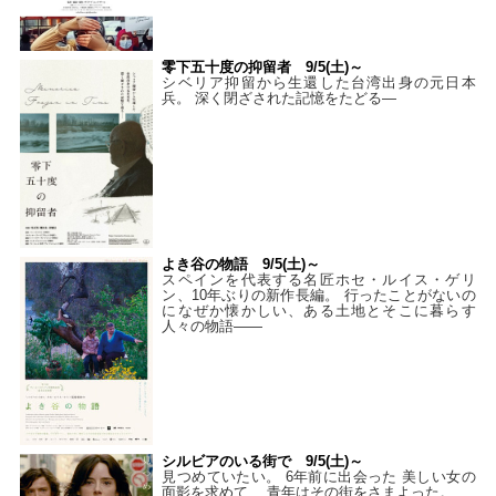
零下五十度の抑留者 9/5(土)～
シベリア抑留から生還した台湾出身の元日本
兵。 深く閉ざされた記憶をたどる—
よき谷の物語 9/5(土)～
スペインを代表する名匠ホセ・ルイス・ゲリ
ン、10年ぶりの新作長編。 行ったことがないの
になぜか懐かしい、ある土地とそこに暮らす
人々の物語――
シルビアのいる街で 9/5(土)～
見つめていたい。 6年前に出会った 美しい女の
面影を求めて、 青年はその街をさまよった。