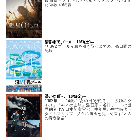
最前線－兵士たちのヘルメットカメラが捉え
た“本物”の戦場
沼影市民プール 10/3(土)～
“とあるプールが息を引き取るまでの、49日間の
記録”
遥かな町へ 10/9(金)～
1963年――14歳の“あの日”が甦る。「孤独のグ
ルメ」「神々の山嶺」漫画家・谷口ジローの世
界的名作が日本初実写化。中年男が中学時代へ
タイムスリップ…人生の選択を見つめ直す“大人
の青春物語”