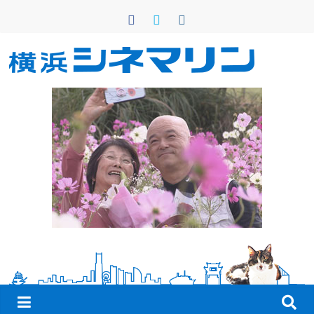
コ
ン
テ
ン
横
ツ
へ
浜
ス
キ
シ
ッ
プ
ネ
マ
リ
ン