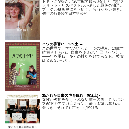
トドッグが好き。“20世紀で最も謎めいた作家”ク
ラリッセ・リスペクトルが遺した最後の物語。
ブラジル映画史にきらめく、忘れがたい輝き。
40年の時を経て⽇本初公開
ハワの手習い 9/5(土)～
この世界で、学びがたった一つの望み。13歳で
結婚させられ、自由を奪われた母〈ハワ〉。
——年を重ね、多くの挫折を経てもなお、彼女
は諦めなかった。
撃たれた自由の声を撮れ 9/5(土)～
女性が教育を受けられない唯一の国、タリバン
支配下のアフガニスタン。夢も希望も奪われ、
傷つき、それでも声を上げ続ける——