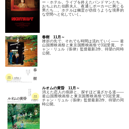
ー・ホテル。ライブを終えたバンドマンたち、
おちぶれた伯爵夫人、夜通しポーカーに興じる
男たち…。ホテルは幽霊が彷徨うような境界的
な空間へと化していく。
春樹 11月～
挫折の先で、それでも時間は流れていく—— 釜
山国際映画祭と東京国際映画祭で3冠受賞。 チ
ャン・リュル（張律）監督最新2作、待望の同時
公開。
ルオムの黄昏 11月～
消えた恋人の痕跡と、探すほど遠ざかる道——
釜山国際映画祭と東京国際映画祭で3冠受賞。
チャン・リュル（張律）監督最新2作、待望の同
時公開。