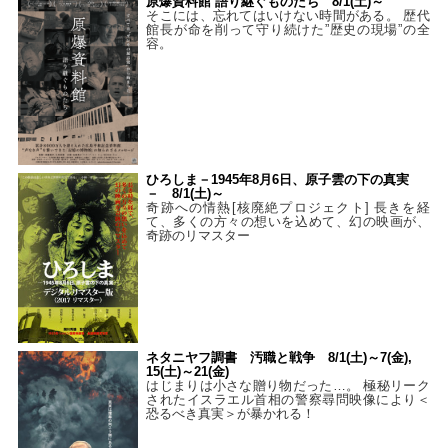
原爆資料館 語り継ぐものたち 8/1(土)～
そこには、忘れてはいけない時間がある。 歴代
館長が命を削って守り続けた”歴史の現場”の全
容。
ひろしま－1945年8月6日、原子雲の下の真実
－ 8/1(土)～
奇跡への情熱[核廃絶プロジェクト] 長きを経
て、多くの方々の想いを込めて、幻の映画が、
奇跡のリマスター
ネタニヤフ調書 汚職と戦争 8/1(土)～7(金),
15(土)～21(金)
はじまりは小さな贈り物だった…。 極秘リーク
されたイスラエル首相の警察尋問映像により＜
恐るべき真実＞が暴かれる！