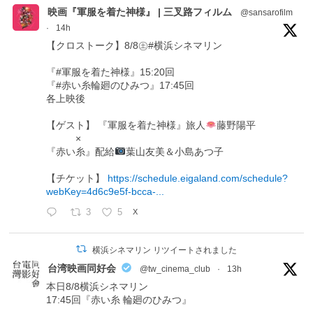
映画『軍服を着た神様』 | 三叉路フィルム
@sansarofilm
·
14h
【クロストーク】8/8㊏#横浜シネマリン
『#軍服を着た神様』15:20回
『#赤い糸輪廻のひみつ』17:45回
各上映後
【ゲスト】 『軍服を着た神様』旅人
藤野陽平
×
『赤い糸』配給
葉山友美＆小島あつ子
【チケット】
https://schedule.eigaland.com/schedule?
webKey=4d6c9e5f-bcca-...
3
5
X
横浜シネマリン リツイートされました
台湾映画同好会
@tw_cinema_club
·
13h
本日8/8横浜シネマリン
17:45回『赤い糸 輪廻のひみつ』