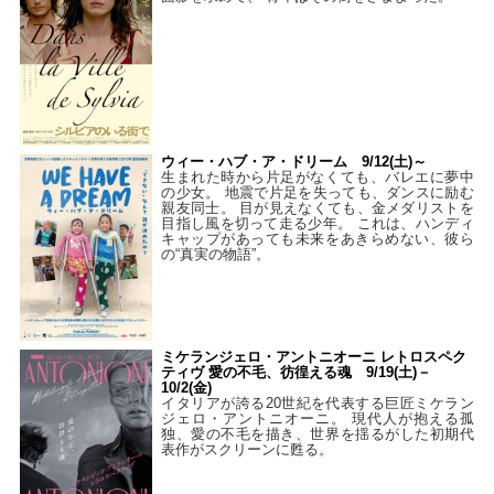
ウィー・ハブ・ア・ドリーム 9/12(土)～
生まれた時から片足がなくても、バレエに夢中
の少女。 地震で片足を失っても、ダンスに励む
親友同士。 目が見えなくても、金メダリストを
目指し風を切って走る少年。 これは、ハンディ
キャップがあっても未来をあきらめない、彼ら
の“真実の物語”。
ミケランジェロ・アントニオーニ レトロスペク
ティヴ 愛の不毛、彷徨える魂 9/19(土)－
10/2(金)
イタリアが誇る20世紀を代表する巨匠ミケラン
ジェロ・アントニオーニ。 現代人が抱える孤
独、愛の不毛を描き、世界を揺るがした初期代
表作がスクリーンに甦る。