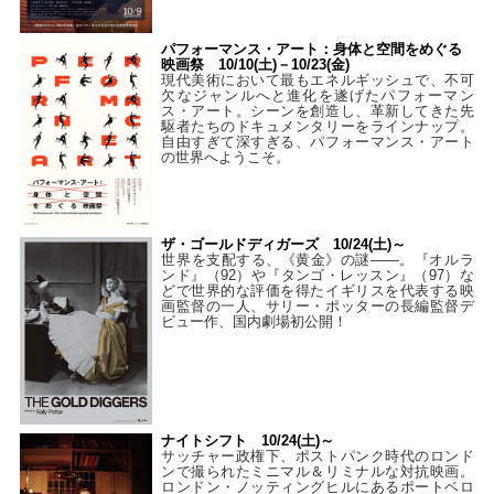
パフォーマンス・アート：身体と空間をめぐる
映画祭 10/10(土)－10/23(金)
現代美術において最もエネルギッシュで、不可
欠なジャンルへと進化を遂げたパフォーマン
ス・アート。シーンを創造し、革新してきた先
駆者たちのドキュメンタリーをラインナップ。
自由すぎて深すぎる、パフォーマンス・アート
の世界へようこそ。
ザ・ゴールドディガーズ 10/24(土)～
世界を支配する、《黄金》の謎――。『オルラ
ンド』（92）や『タンゴ・レッスン』（97）な
どで世界的な評価を得たイギリスを代表する映
画監督の一人、サリー・ポッターの長編監督デ
ビュー作、国内劇場初公開！
ナイトシフト 10/24(土)～
サッチャー政権下、ポストパンク時代のロンド
ンで撮られたミニマル＆リミナルな対抗映画。
ロンドン・ノッティングヒルにあるポートベロ