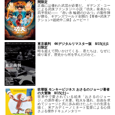
間限定
正義には優れた武芸が必要だ。 ギデンズ・コー
による武侠ファンタジー小説『功夫』発表から
四半世紀―― 『赤い糸 輪廻のひみつ』の製作陣
が贈る、ギデンズワールド全開の【青春×武侠ア
クション×超絶中二病】ムービー！
東京裁判 4Kデジタルリマスター版 8/15(土)1
日限定
時を超えて問いかけてくる… 君たちは、なぜに
繰り返す。歴史から何を学んだのかと。
吹替版 モンキービジネス おさるのジョージ著者
の大冒険 8/15(土)～
世界中で愛されている絵本「おさるのジョー
ジ」の原作者レイ夫妻。戦火を逃れ、自由を求
めてジョージと共に歩み続けたふたりの生涯を
描く、米アカデミーノミネート監督による心揺
さぶる傑作ドキュメンタリー