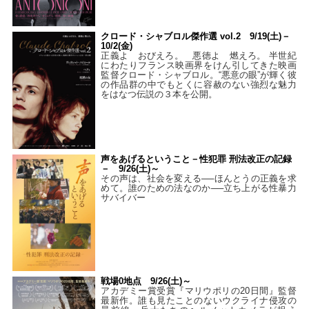
クロード・シャブロル傑作選 vol.2 9/19(土)－
10/2(金)
正義よ おびえろ。 悪徳よ 燃えろ。 半世紀
にわたりフランス映画界をけん引してきた映画
監督クロード・シャブロル。“悪意の眼”が輝く彼
の作品群の中でもとくに容赦のない強烈な魅力
をはなつ伝説の３本を公開。
声をあげるということ－性犯罪 刑法改正の記録
－ 9/26(土)～
その声は、社会を変える──ほんとうの正義を求
めて。誰のための法なのか──立ち上がる性暴力
サバイバー
戦場0地点 9/26(土)～
アカデミー賞受賞『マリウポリの20日間』監督
最新作。誰も見たことのないウクライナ侵攻の